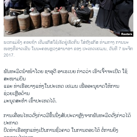
ວິທະຍາສາດ-ເທັກໂນໂລຈີ
ທຸລະກິດ
ພາສາອັງກິດ
ວີດີໂອ
ພວກແມ່ຍິງ ຄອຍຖ້າ ເຕີມແກັສໃຊ້ເຮັດຢູ່ເຮັດກິນ ໃສ່ຖັງແກັສ ທ່າມກາງ ການນະ
ສຽງ
ໜອງທີ່ຂາດເຂີນ ໃນນະຄອນຫຼວງສານາອາ ຂອງ ປະເທດເຢເມນ, ວັນທີ 7 ພະຈິກ
2017.
ລາຍການກະຈາຍສຽງ
ຕິດຕາມພວກເຮົາ ທີ່
ພັນທະມິດນຳໜ້າໂດຍ ຊາອຸດີ ອາເຣເບຍ ກ່າວວ່າ ເຂົາເຈົ້າຈະເປີດ ໃຊ້
ລາຍງານ
ສະໜາມບິນ
ແລະ ທ່າເຮືອບາງແຫ່ງໃນປະເທດ ເຢເມນ ເພື່ອອະນຸຍາດໃຫ້ການ
ຊ່ວຍເຫຼືອດ້ານ
ພາສາຕ່າງໆ
ມະນຸດສະທຳ ເຂົ້າປະເທດໄດ້.
ການເຄື່ອນໄຫວດັ່ງກ່າວມີຂຶ້ນນຶ່ງສັບປະດາຫຼັງຈາກພັນທະມິດດັ່ງກ່າວໄດ້
ປະກາດ
ປິດທ່າເຮືອທຸກແຫ່ງເປັນການຊົ່ວຄາວ ໃນການຕອບໂຕ້ ຕໍ່ການຍິງ