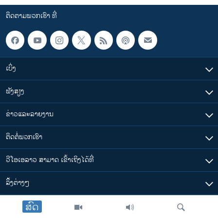
ຕິດຕາມພວກເຮົາ ທີ່
ເບິ່ງ
ຟັງສຽງ
ຂ່າວແລະລາຍງານ
ຕິດຕໍ່ພວກເຮົາ
ວີໂອເອລາວ ສາມາດ ເຂົ້າເຖິງໄດ້ທີ່
​ລິ້ງ​ຕ່າງໆ
ສົດ
ຕາມເວລາໃນລາວ