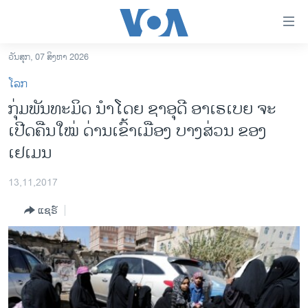
ລິ້ງ
ສຳຫລັບ
ເຂົ້າ
ວັນສຸກ, 07 ສິງຫາ 2026
ຫາ
ໂຮມເພຈ
ໂລກ
ຂ້າມ
ລາວ
ກຸ່ມພັນທະມິດ ນຳໂດຍ ຊາອຸດີ ອາເຣເບຍ ຈະ
ຂ້າມ
ອາເມຣິກາ
ເປີດຄືນໃໝ່ ດ່ານເຂົ້າເມືອງ ບາງສ່ວນ ຂອງ
ຂ້າມ
ໄປ
ການເລືອກຕັ້ງ ປະທານາທີບໍດີ ສະຫະລັດ 2024
ເຢເມນ
ຫາ
ຂ່າວ​ຈີນ
ຊອກ
13,11,2017
ຄົ້ນ
ໂລກ
ແຊຣ໌
ເອເຊຍ
ອິດສະຫຼະພາບດ້ານການຂ່າວ
ຊີວິດຊາວລາວ
ຊຸມຊົນຊາວລາວ