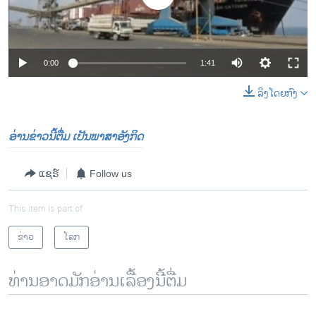
0:00
1:41
ລິງໂດຍກົງ
ອ່ານຂ່າວນີ້ຕື່ມ ເປັນພາສາອັງກິດ
ແຊຣ໌
Follow us
This item is part of
ຂ່າວ
ໂລກ
ທ່ານອາດມັກອ່ານເລື້ອງນີ້ຕື່ມ