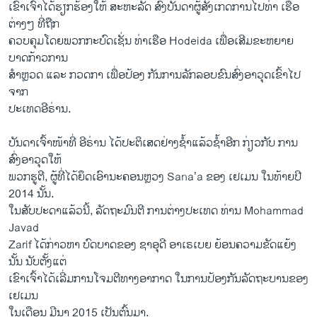
ເຂົາເຈົ້າໄດ້ຮຽກຮ້ອງໃຫ້ ສະຫະລັດ ສົ່ງບັນດາຜູ້ສັງເກດການໄປທ່າ ເຮືອ
ຕ່າງໆ ທີ່ຖືກ
ຄວບຄຸມໂດຍພວກກະບົດເຊັ່ນ ທ່າເຮືອ Hodeida ເພື່ອເສີມຂະຫຍາຍ
ບາດກ້າວການ
ສຳຫຼວດ ແລະ ກວດກາ ເພື່ອປ້ອງ ກັນການລັກລອບຂົນສົ່ງອາວຸດເຂົ້າໄປ
ຈາກ
ປະເທດອີຣ່ານ.
ບັນດາເຈົ້າໜ້າທີ່ ອີຣ່ານ ໄດ້ປະຕິເສດຢ່າງຊໍ້າແລ້ວຊໍ້າອີກ ກ່ຽວກັບ ການ
ສົ່ງອາວຸດໃຫ້
ພວກຮູຕີ, ຜູ້ທີ່ໄດ້ຍຶດເອົານະຄອນຫຼວງ Sana’a ຂອງ ເຢເມນ ໃນທ້າຍປີ
2014 ນັ້ນ.
ໃນສັບປະດາແລ້ວນີ້, ລັດຖະມົນຕີ ການຕ່າງປະເທດ ທ່ານ Mohammad
Javad
Zarif ໄດ້ກ່າວຫາ ບົດບາດຂອງ ຊາອຸດີ ອາເຣເບຍ ຍ້ອນຄວາມຂັດແຍ້ງ
ນັ້ນ ນັບຕັ້ງແຕ່
ເຂົາເຈົ້າໄດ້ເລີ່ມການໂຈມຕີທາງອາກາດ ໃນການປ້ອງກັນລັດຖະບານຂອງ
ເຢເມນ
ໃນເດືອນ ມີນາ 2015 ເປັນຕົ້ນມາ.