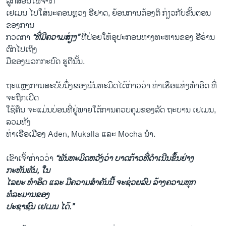
ລູກສອນໄຟຈາກ
ເຢເມນ ໄປໃສ່ນະຄອນຫຼວງ ຣີຢາດ, ຍ້ອນການຕ້ອງຕິ ກ່ຽວກັບຂັ້ນຕອນ
ຂອງການ
ກວດກາ
“ທີ່ມີຄວາມສ່ຽງ”
ທີ່ປ່ອຍໃຫ້ອຸປະກອນທາງທະຫານຂອງ ອີຣ່ານ
ຕົກໄປເຖິງ
ມືຂອງພວກກະບົດ ຮູຕີນັ້ນ.
ຖະແຫຼງການສະບັບນຶ່ງຂອງພັນທະມິດໄດ້ກ່າວວ່າ ທ່າເຮືອແຫ່ງທຳອິດ ທີ່
ຈະຖືກເປີດ
ໃຊ້ຄືນ ຈະແມ່ນບ່ອນທີ່ຢູ່ພາຍໃຕ້ການຄວບຄຸມຂອງລັດ ຖະບານ ເຢເມນ,
ລວມທັງ
ທ່າເຮືອເມືອງ Aden, Mukalla ແລະ Mocha ນຳ.
ເຂົາເຈົ້າກ່າວວ່າ
“ພັນທະມິດຫວັງວ່າ ບາດກ້າວທີ່ດຳເນີນຂຶ້ນຢ່າງ
ກະທັນຫັນ, ໃນ
ໄລຍະ ທຳອິດ ແລະ ມີຄວາມສຳຄັນນີ້ ຈະຊ່ວຍລົບ ລ້າງຄວາມທຸກ
ທໍລະມານຂອງ
ປະຊາຊົນ ເຢເມນ ໄດ້.”