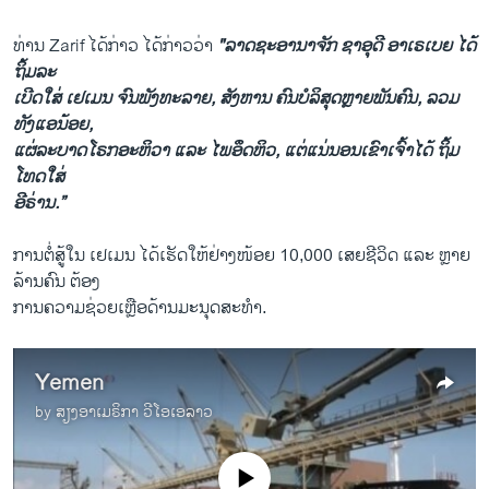
ທ່ານ Zarif ໄດ້ກ່າວ ໄດ້ກ່າວວ່າ
"ລາດຊະອານາຈັກ ຊາອຸດີ ອາເຣເບຍ ໄດ້
ຖິ້ມລະ
ເບີດໃສ່ ເຢເມນ ຈົນພັງທະລາຍ, ສັງຫານ ຄົນບໍລິສຸດຫຼາຍພັນຄົນ, ລວມ
ທັງແອນ້ອຍ,
ແຜ່ລະບາດໂຣກອະຫິວາ ແລະ ໄພອຶດຫິວ, ແຕ່ແນ່ນອນເຂົາເຈົ້າໄດ້ ຖິ້ມ
ໂທດໃສ່
ອີຣ່ານ.”
ການຕໍ່ສູ້ໃນ ເຢເມນ ໄດ້ເຮັດໃຫ້ຢ່າງໜ້ອຍ 10,000 ເສຍຊີວິດ ແລະ ຫຼາຍ
ລ້ານຄົນ ຕ້ອງ
ການຄວາມຊ່ວຍເຫຼືອດ້ານມະນຸດສະທຳ.
Yemen
by
ສຽງອາເມຣິກາ ວີໂອເອລາວ
No media source currently available