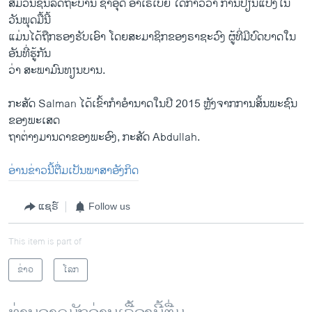
ສື່ມວນຊົນລັດຖະບານ ຊາອຸດີ ອາເຣເບຍ ໄດ້ກ່າວວ່າ ການປ່ຽນແປງ​ໃນ
ວັນພຸດມື້ນີ້
ແມ່ນໄດ້ຖືກຮອງຮັບເອົາ ໂດຍສະມາຊິກຂອງຣາຊະວົງ ຜູ້ທີ່ມີບົດບາດໃນ
ອັນທີ່ຮູ້ກັນ
ວ່າ ສະພາມົນທຽນບານ.
ກະສັດ Salman ໄດ້ເຂົ້າກຳອຳນາດໃນປີ 2015 ຫຼັງຈາກການສິ້ນພະຊົນ
ຂອງພະ​ເສດ​
ຖາຕ່າງມານດາຂອງພະອົງ, ກະສັດ Abdullah.
ອ່ານຂ່າວນີ້ຕື່ມເປັນພາສາອັງກິດ
ແຊຣ໌
Follow us
This item is part of
ຂ່າວ
ໂລກ