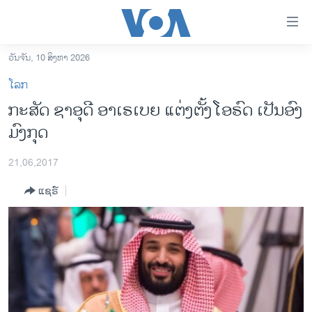
ລິ້ງ
ສຳຫລັບ
ເຂົ້າ
ວັນຈັນ, 10 ສິງຫາ 2026
ຫາ
ໂຮມເພຈ
ໂລກ
ຂ້າມ
ລາວ
ກະສັດ ຊາອຸດີ ອາເຣເບຍ ແຕ່ງຕັ້ງໂອຣົດ ເປັນອົງ
ຂ້າມ
ອາເມຣິກາ
ມົງກຸດ
ຂ້າມ
ໄປ
ການເລືອກຕັ້ງ ປະທານາທີບໍດີ ສະຫະລັດ 2024
ຫາ
21,06,2017
ຂ່າວ​ຈີນ
ຊອກ
ແຊຣ໌
ຄົ້ນ
ໂລກ
ເອເຊຍ
ອິດສະຫຼະພາບດ້ານການຂ່າວ
ຊີວິດຊາວລາວ
ຊຸມຊົນຊາວລາວ