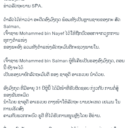
ຂ່າວລັດຖະບານ SPA.
ດຳລັດໄດ້ກ່າວວ່າ ອະດີດອົງມົງກຸດ ພ້ອມ​ທັງ​ເປັນຫຼານຊາຍຂອງກະ ສັດ
Salman, ​
ເຈົ້າຊາຍ Mohammed bin Nayef ໄດ້ໃຫ້ຖືກປົດອອກຈາກວຽກການ
ທຸກໆຕຳແໜ່ງ
ຂອງພະອົງ ລວມທັງຕຳແໜ່ງລັດຖະມົນຕີກະຊວງພາຍໃນ.
​ເຈົ້າຊາຍ Mohammed bin Salman ຜູ້ທີ່ເຄີຍເປັນຮອງອົງມົງກຸດ, ຕອນ
ນີ້ ຍັງຈະໄດ້
ເປັນຮອງນາຍົກລັດຖະມົນຕີ ຂອງ ຊາອຸດີ ອາເຣເບຍ ນຳດ້ວຍ.
ອົງມົງກຸດ ທີ່ມີອາຍຸ 31 ປີຜູ້ນີ້ ໄດ້ມີໜ້າທີ່ຮັບຜິດຊອບ ກ່ຽວກັບ ການຕໍ່ສູ້
ຂອງພັນທະມິດ
ນຳໂດຍ ຊາອຸດີ ອາເຣເບຍ ຕາງໜ້າໃຫ້ລັດຖະ ບານປະເທດ ເຢເມນ ໃນ
ການເຮັດສົງ
ຄາມກັບພວກກະບົດ ຮູຕີ ທີ່ໄດ້ຮັບການໜູນຫຼັງໂດຍ ອີຣ່ານ.