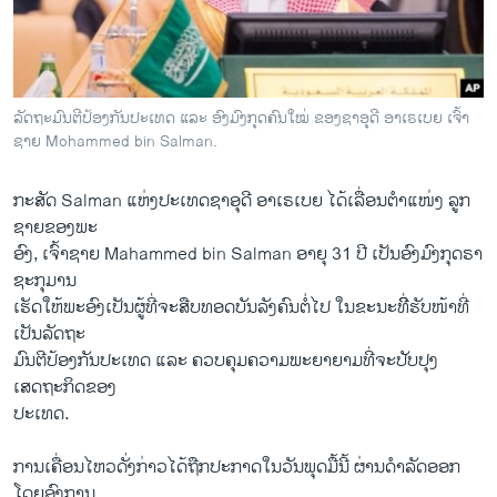
ວິທະຍາສາດ-ເທັກໂນໂລຈີ
ທຸລະກິດ
ພາສາອັງກິດ
ລັດຖະມົນຕີປ້ອງກັນປະເທດ ແລະ ອົງມົງກຸດຄົນໃໝ່ ຂອງຊາອຸດີ ອາເຣເບຍ ເຈົ້າ
ວີດີໂອ
ຊາຍ Mohammed bin Salman.
ສຽງ
ກະສັດ Salman ແຫ່ງປະເທດຊາອຸດີ ອາເຣເບຍ ໄດ້ເລື່ອນຕຳແໜ່ງ ລູກ
ລາຍການກະຈາຍສຽງ
ຊາຍຂອງພະ
ຕິດຕາມພວກເຮົາ ທີ່
ອົງ, ເຈົ້າຊາຍ Mahammed bin Salman ອາຍຸ 31 ປີ ເປັນອົງມົງກຸດຣາ
ລາຍງານ
ຊະກຸມານ
ເຮັດໃຫ້ພະອົງເປັນຜູ້ທີ່ຈະສືບທອດບັນລັງຄົນຕໍ່ໄປ ໃນຂະນະທີິ່ຮັບໜ້າທີ່
ເປັນລັດຖະ
ພາສາຕ່າງໆ
ມົນຕີປ້ອງກັນປະເທດ ແລະ ຄວບຄຸມຄວາມພະຍາຍາມທີ່ຈະປັບປຸງ
ເສດຖະກິດຂອງ
ປະເທດ.
ການເຄື່ອນໄຫວດັ່ງກ່າວໄດ້ຖືກປະກາດໃນວັນພຸດມື້ນີ້ ຜ່ານດຳລັດອອກ
ໂດຍອົງການ