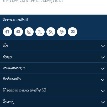
ທ່ານອາດມັກອ່ານເລື້ອງນີ້ຕື່ມ
ຕິດຕາມພວກເຮົາ ທີ່
ເບິ່ງ
ຟັງສຽງ
ຂ່າວແລະລາຍງານ
ຕິດຕໍ່ພວກເຮົາ
ວີໂອເອລາວ ສາມາດ ເຂົ້າເຖິງໄດ້ທີ່
​ລິ້ງ​ຕ່າງໆ