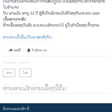
ບັນດາ​ນັກວິ​ເຄາະ​ເຫັນ​ວ່າ ການ​ສັບ​ປ່ຽນນີ້ ​ເປັນ​ຊ່ອງທາງໃຫ້​ເຈົ້າຟ້າ​ຊາຍ ​
ໂມຮຳ​ມາດ
ບິນ ຊາລມັນ ອາຍຸ 32 ປີ ຜູ້​ທີ່​ເປັນ​ລັດຖະມົນຕີ​ປ້ອງ​ກັນ​ປະ​ເທດ ​ແລະ​
ເຊື້ອສາຍກະ​ສັດ
​ທີ່​ຈະ​ຂຶ້ນ​ຄອງ​ບັນລັງ ​ຮວບຮວມອຳນາດ​ໄວ້ ຢູ່ໃນກຳມືຂອງ​ເຈົ້າຊາຍ.
ອ່ານຂ່າວນີ້ເພີ້ມເປັນພາສາອັງກິດ
ແຊຣ໌
Follow us
This item is part of
ຂ່າວ
ໂລກ
ທ່ານອາດມັກອ່ານເລື້ອງນີ້ຕື່ມ
ຕິດຕາມພວກເຮົາ ທີ່