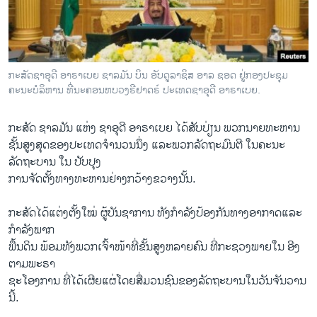
ວິທະຍາສາດ-ເທັກໂນໂລຈີ
ທຸລະກິດ
ພາສາອັງກິດ
ກະສັດຊາອຸດີ ອາຣາເບຍ ຊາລມັນ ບິນ ອັບດູລາຊິສ ອາລ ຊອດ ຢູ່ກອງປະຊຸມ
ວີດີໂອ
ຄະນະບໍລິຫານ ທີ່ນະຄອນຫບວງຣີຢາດຣ໌ ປະເທດຊາອຸດີ ອາຣາເບຍ.
ສຽງ
ກະສັດ​ ຊາລມັນ ແຫ່ງ ຊາ​ອຸ​ດີ ອາ​ຣາ​ເບຍ ​ໄດ້​ສັບ​ປ່ຽນ ​ພວກ​ນາຍ​ທະຫານ
ລາຍການກະຈາຍສຽງ
ຊັ້ນ​ສູງ​ສຸດ​ຂອງປະເທດຈຳນວນ​ນຶ່ງ ແລະ​ພວກ​ລັດຖະມົນ​ຕີ ໃນຄະນະ​
ຕິດຕາມພວກເຮົາ ທີ່
ລັດຖະບານ ​ໃນ​ ປັບປຸງ
ລາຍງານ
ການຈັດຕັ້ງທາງທະຫານຢ່າງ​ກວ້າງຂວາງນັ້ນ.
ກະສັດ​ໄດ້​ແຕ່ງຕັ້ງໃໝ່ ຜູ້ບັນຊາການ ທັງກຳລັງ​ປ້ອງ​ກັນ​ທາງ​ອາກາດແລະ
ພາສາຕ່າງໆ
ກຳລັງພາກ​
ພື້ນ​ດິນ ພ້ອມ​ທັງ​ພວກ​ເຈົ້າ​ໜ້າ​ທີ່​ຂັ້ນ​ສູງ​ຫລາຍ​ຄົນ ທີ່ກະຊວງ​ພາຍໃນ ອີງ​
ຕາມ​ພະຣາ
ຊະໂອງການ ທີ່ໄດ້​ເຜີຍ​ແຜ່​ໂດຍ​ສື່​ມວນ​ຊົນ​ຂອງລັດຖະບານໃນ​ວັນ​ຈັນ​ວານ​
ນີ້.