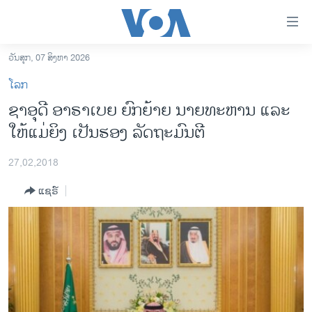
ລິ້ງ
ສຳຫລັບ
ເຂົ້າ
ວັນສຸກ, 07 ສິງຫາ 2026
ຫາ
ໂຮມເພຈ
ໂລກ
ຂ້າມ
ລາວ
ຊາອຸດີ ອາຣາເບຍ ຍົກຍ້າຍ ນາຍທະຫານ ແລະ
ຂ້າມ
ອາເມຣິກາ
ໃຫ້ແມ່ຍິງ ເປັນຮອງ ລັດຖະມົນຕີ
ຂ້າມ
ໄປ
ການເລືອກຕັ້ງ ປະທານາທີບໍດີ ສະຫະລັດ 2024
ຫາ
27,02,2018
ຂ່າວ​ຈີນ
ຊອກ
ແຊຣ໌
ຄົ້ນ
ໂລກ
ເອເຊຍ
ອິດສະຫຼະພາບດ້ານການຂ່າວ
ຊີວິດຊາວລາວ
ຊຸມຊົນຊາວລາວ