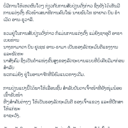
ບໍ່​ມີ​ການໃຫ້ເຫດຜົນໃດໆ ​ກ່ຽວກັບການ​ສັບ​ປ່ຽນດັ່ງກ່າວ ຊຶ່ງ​ຍັງ​ໄດ້​ເຫັນມີ​
ການ​ແຕ່ງ​ຕັ້ງ ​ຫົວໜ້າເສນາທິການ​ຄົນ​ໃໝ່ ນາຍ​ພົນ​ໂທ ຟາ​ຢາດ ບິນ ຮໍາ
ເມັດ ອານ-ຣູວາລີ.
ຮວມຢູ່ໃນ​ການ​ສັບ​ປ່ຽນ​ດັ່ງກ່າວ ກໍແມ່ນ​ການ​ແຕ່ງ​ຕັ້ງ ​ແມ່ຍິງ​ຊາອຸດີ ອາຣາ
ເບຍທ່ານ
ນາງທາ​ມາດາ ບິນ​ ຢູ​ເຊ​ຟ ອານ-ຣາມາ​ ​ເປັນ​ຮອງ​ລັດຖະມົນຕີ​ແຮງ​ງານ ​
ແລະ​ພັດທະ
ນາ​ສັງ​ຄົມ ຊຶ່ງເປັນ​ຕຳແໜ່ງຂັ້ນສູງ​ຂອງ​ລັດຖະບານແບບ​ທີ່​ບໍ່ເຄີຍ​ມີ​ມາ​ກ່ອນ​
ສຳລັບ
ພວກ​ແມ່ຍິງ ຢູ່​ໃນ​ອານາຈັກ​ທີ່​ນິຍົມແນວທາງ​ເດີມ.
ການ​ປ່ຽນ​ແປງນີ້​ໄດ້​ພາໃຫ້ເລື່ອນຊັ້ນ ​ສຳລັບບັນດາ​ເຈົ້າ​ໜ້າທີ່ຍັງ​ໜຸ່ມ​ນ້ອຍ
ເຂົ້າຮັບໜ້າ​
ທີ່ໆ​ສຳຄັນຕ່າງໆ ໃຫ້ເປັນ​ຮ​ອງລັດຖະມົນຕີ ຮອງເຈົ້າ​ແຂວງ​ ​ແລະ​ທີ່​ປືກສາ​
ໃຫ້ແກ່​ພະ​
ຣາ​ຊະ​ວັງ.