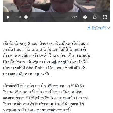
ວິທະຍາສາດ-ເທັກໂນໂລຈີ
ທຸລະກິດ
0:00
2:42
ພາສາອັງກິດ
ລິງໂດຍກົງ
ວີດີໂອ
ສຽງ
ເຮືອບິນລົບຂອງ Saudi ນຳພາການໂຈມຕີຮອບໃໝ່ຕໍ່ພວກ
ກະບົດ Houthi ໃນເຢເມນ ໃນວັນພະຫັດມື້ນີ້ ໃນຂະນະທີ່
ລາຍການກະຈາຍສຽງ
ຕິດຕາມພວກເຮົາ ທີ່
ບັນດາປະເທດພັນທະມິດອາຣັບໃນເຂດອ່າວເປີເຊຍ ແລະກຸ່ມ
ລາຍງານ
ອື່ນໆໃນຂົງເຂດ ​ຈັດສົ່ງການຊ່ອຍເຫຼືອຢ່າງຮີບດ່ວນ ໄປໃຫ້
ປະທານາທີບໍດີ Abd-Rabbu Mansour Hadi ທີ່ໄດ້ຮັບ
ການໜຸນຫລັງຈາກນາໆຊາດນັ້ນ.
ພາສາຕ່າງໆ
ເຈົ້າໜ້າທີ່ໄດ້ກ່າວວ່າ ການໂຈມຕີທາງອາກາດ ທີ່ເລີ້ມຂຶ້ນ
ໃນແລງວັນພຸດວານນີ້ ແມ່ນເເນເປົ້າໝາຍໃສ່ພວກຄ້າຍ
ທະຫານຕ່າງໆ ທີ່ໄດ້ຖືກຍຶດເອົາ ໂດຍພວກກະບົດ Houthi
ໃນຂະນະທີ່ພວກເຂົາ ສືບຕໍ່ການບຸກໂຈມຕີ ລົງສູ່ພາກໃຕ້
ຂອງປະເທດ ໃນໄລຍະຫຼາຍໆອາທິດຜ່ານມານີ້.