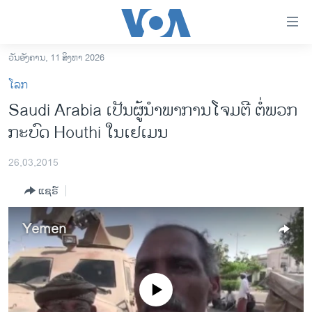
ລິ້ງ
ສຳຫລັບ
ເຂົ້າ
ວັນອັງຄານ, 11 ສິງຫາ 2026
ຫາ
ໂຮມເພຈ
ໂລກ
ຂ້າມ
ລາວ
Saudi Arabia ​ເປັນ​ຜູ້ນຳພາການໂຈມຕີ ຕໍ່ພວກ
ຂ້າມ
ອາເມຣິກາ
ກະບົດ Houthi ໃນເຢເມນ
ຂ້າມ
ໄປ
ການເລືອກຕັ້ງ ປະທານາທີບໍດີ ສະຫະລັດ 2024
ຫາ
26,03,2015
ຂ່າວ​ຈີນ
ຊອກ
ແຊຣ໌
ຄົ້ນ
ໂລກ
ເອເຊຍ
Yemen
ອິດສະຫຼະພາບດ້ານການຂ່າວ
ຊີວິດຊາວລາວ
No media source currently available
ຊຸມຊົນຊາວລາວ