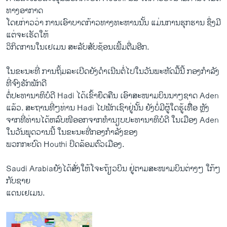
ທາງ​ອາກາດ
ໂດຍກ່າວ​ວ່າ ການ​ເອົາ​ບາດກ້າວ​ທາງ​ທະຫານນັ້ນ ​ແມ່ນການ​ຮຸກຮານ ຊຶ່ງມີ
ແຕ່ຈະເຮັດໃຫ້
ວິ​ກິດ​ການ​ໃນ​ເຢ​ເມນ ສະ​ລັບ​ສັບ​ຊ້ອນ​ເພີ້​ມຕື່ມ​ອີກ.
ໃນຂະນະທີ່ ​ການ​ຖິ້ມ​ລະ​ເບີດຍັງດຳເນີນ​ຕໍ່​ໄປໃນ​ວັນ​ພະຫັດ​ມື້​ນີ້ ກອງ​ກຳລັງ
ທີ່​ຈົງ​ຮັກ​ພັກດີ​
ຕໍ່​ປະທານາທິບໍດີ Hadi ​ໄດ້ເຂົ້າຍຶດຄືນ ​ເອົາ​ສະໜາມ​ບິນ​ນາໆຊາດ Aden ​
ແລ້ວ​. ສະຖານ​ທີ່​ໆທ່ານ Hadi ໄປພັກເຊົາຢູ່ນັ້ນ ​ຍັງ​ບໍ່​ມີຜູ້ໃດຮູ້​ເທື່ຶອ ຫຼັງ​
ຈາກ​ທີ່​ທ່ານ​ໄດ້ຫລົບ​ໜີ​ອອກ​ຈາກ​ທຳນຽບປະທານາທິບໍດີ ​ໃນເມືອງ Aden
ໃນວັນພຸດວານນີ້ ໃນຂະນະທີ່ກອງກຳລັງຂອງ
ພວກກະບົດ Houthi ປິດລ້ອມຕົວເມືອງ.
Saudi Arabiaຍັງໄດ້ສັ່ງໃຫ້ໂຈະຖ້ຽວບິນ ຢູ່ຕາມສະໜາມບິນຕ່າງໆ ໃກ້ໆ
ກັບຊາຍ
ແດນເຢເມນ.