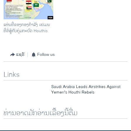
​ແຜ່ນ​ທີ່​ຂອງ​ກອງກຳລັງ ​ເຢ​ເມນ
ທີ່​ຕໍ່ສູ້​ກັບ​ກຸ່ມ​ກະບົດ Houthis
ແຊຣ໌
Follow us
Links
Saudi Arabia Leads Airstrikes Against
Yemen's Houthi Rebels
ທ່ານອາດມັກອ່ານເລື້ອງນີ້ຕື່ມ