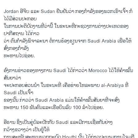
Jordan ອີຈິບ ແລະ Sudan ຢືນຢັນວ່າ ກອງກຳລັງຂອງພວກເຂົາເຈົ້າ ກໍ
ໄດ້ມີສ່ວນປະກອບ
ໃນການປະຕິບັດງານທີ່ວ່ານີ້ ໃນຂະນະທີ່ກະຊວງການຕ່າງປະເທດຂອງ
ປາກີສຖານ ໄດ້ກ່າວ
ວ່າ ຕົນກຳລັງພິຈາລະນາ ຕໍ່ການຮ້ອງຮຽນຈາກ Saudi Arabia ເພື່ອໃຫ້
ສົ່ງກອງກຳລັງ
ທະຫານໄປຊ່ອຍ.
ອົງການຂ່າວຂອງທາງການ Saudi ໄດ້ກ່າວວ່າ Morocco ໄດ້ໃຫ້ຄຳໝັ້ນ
ສັນຍາວ່າ
ຈະປະກອບສ່ວນນຳ ໃນຂະນະທີ່ ເຄືອຂ່າຍໂທລະພາບ al-Arabiya ທີ່
Saudi ເປັນເຈົ້າ
ຂອງນັ້ນ ກ່າວວ່າ Saudi Arabia ແມ່ນໃຫ້ຄຳໝັ້ນສັນຍາທີ່ຈະສົ່ງ
ທະຫານ 150 ພັນຄົນ​ແລະເຮືອບິນລົບ 100 ລຳໄປຊ່ອຍ.
ອີຣານ ຊຶ່ງເປັນຄູ່ປໍລະປັກກັບ Saudi ​ແລະ​ມີ​ການ​ເຊື່ອ​ກັນຢ່າງ
ກວ້າງຂວາງ​ວ່າ ​ເປັນ​ຜູ້​ໃຫ້
ການ​ສະໜັບສະໜຸນພວກກະບົດ Houthi ນັ້ນ ​ໄດ້​ກ່າວ​ປະນາມ​ການ​ໂຈມ​ຕີ​