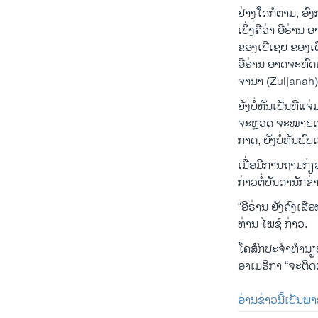
ຢ່າງໃດກໍຕາມ, ອົ
ເບິ່ງຄືວ່າ ອີຣ່າ
ຂອງເປີເຊຍ ຂອງເດື
ອີຣ່ານ ອາດຈະທົດສ
ຈານາ (Zuljanah)
ຍັງບໍ່ທັນເປັນທີ່ແ
ຈະຫຼວດ ຈະໝາຍເຖ
ກາດ, ຍັງບໍ່ທັນພົ
ເມື່ອມີການຖາມກ
ກ່າວຕໍ່ບັນດານັກຂ
“ອີຣ່ານ ຍັງຄົງເລືອ
ທ່ານ ໄພຊ໌ ກ່າວ.
ໂຄສົກປະຈໍາທໍານຽ
ອາເມຣິກາ “ຈະຕິ
ອ່ານຂ່າວນີ້ເປັນພ