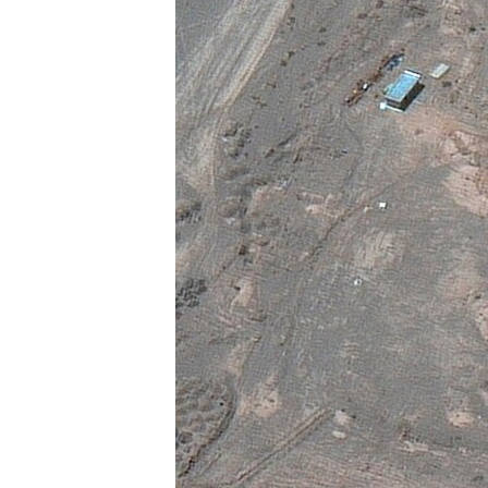
ວິທະຍາສາດ-ເທັກໂນໂລຈີ
ທຸລະກິດ
ພາສາອັງກິດ
ວີດີໂອ
ສຽງ
ລາຍການກະຈາຍສຽງ
ລາຍງານ