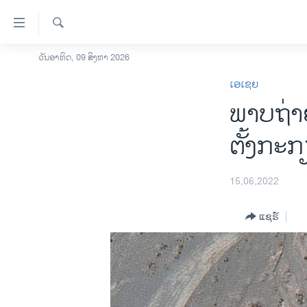
ລິ້ງ
ສຳຫລັບ
ເຂົ້າ
ຄົ້ນຫາ
ວັນອາທິດ, 09 ສິງຫາ 2026
ໂຮມເພຈ
ຫາ
ເອເຊຍ
ລາວ
ຂ້າມ
ພາບຖ່າ
ຂ້າມ
ອາເມຣິກາ
ຂ້າມ
ການເລືອກຕັ້ງ ປະທານາທີບໍດີ ສະຫະລັດ
ຕັ້ງກະ
ໄປ
2024
ຫາ
ຂ່າວ​ຈີນ
ຊອກ
15,06,2022
ຄົ້ນ
ໂລກ
ແຊຣ໌
ເອເຊຍ
ອິດສະຫຼະພາບດ້ານການຂ່າວ
ຊີວິດຊາວລາວ
ຊຸມຊົນຊາວລາວ