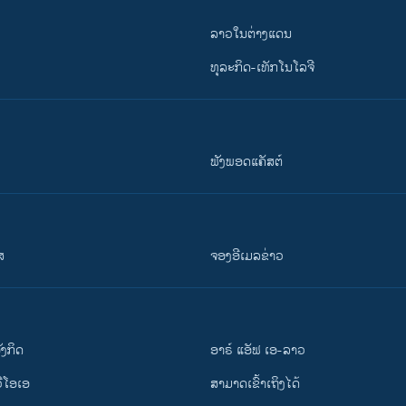
ລາວໃນຕ່າງແດນ
ທຸລະກິດ-ເທັກໂນໂລຈີ
ຟັງພອດແຄັສຕ໌
ສ
ຈອງອີເມລຂ່າວ
ັງ​ກິດ
ອາຣ໌ ແອັຟ ເອ-ລາວ
ວີ​ໂອ​ເອ
ສາມາດເຂົ້າເຖິງໄດ້