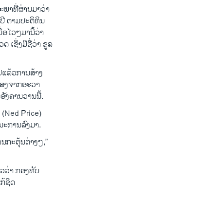
ະພາທີ່ຜ່ານມາວ່າ
ຍປີ ຕາມປະຕິທິນ
ື່ອໄວໆມານີ້ວ່າ
ຊິ່ງມີຊື່ວ່າ ຊູລ
ວໄປແລ້ວການສ້າງ
ບແສງຈາກອະວາ
ອັງຄານວານນີ້.
 (Ned Price)
ຖານະການລົງມາ.
ການກະຕຸ້ນຕ່າງໆ,”
ວວ່າ ກອງທັບ
້ຊິດ