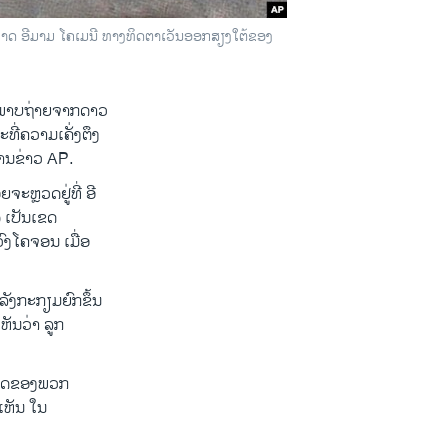
ະວາກາດ ອີມາມ ໂຄເມນີ ທາງທິດຕາເວັນອອກສຽງໃຕ້ຂອງ
ຮູບພາບຖ່າຍຈາກດາວ
ທີ່ຄວາມເຄັ່ງຕຶງ
ານຂ່າວ AP.
ະຫຼວດຢູ່ທີ່ ອີ
 ເປັນເຂດ
ວົງໂຄຈອນ ເມື່ອ
າລັງກະກຽມຍົກຂຶ້ນ
ຫັນວ່າ ລູກ
ະກິດຂອງພວກ
ເຫັນ ໃນ