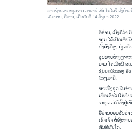
ພາບຖ່າຍດາວທຽມຈາກ ມາຊາຣ໌ ເທັກໂນໂລຈີ ດັ່ງກ່າວນີ
ເຊັມນານ, ອີຣ່ານ, ເມື່ອວັນທີ 14 ມິຖຸນາ 2022.
ອີຣ່ານ, ເບິ່ງຄືວ
ທຽມ ໄດ້ເປີດເຜີຍໃ
ຍັງຄົງມີສູງ ກ່ຽ
ຮູບພາບຕ່າງໆຈາກ 
ມາມ ໂຄເມິຍນີ ສ
ຊົນນະບົດຂອງ ອີຣ່
ໄວໆມານີ້.
ພາບນຶ່ງຊຸດ ໃນຈໍານ
ເພື່ອເອົາໄປໃສ່ຫໍ
ຈະຫຼວດໄດ້ຕັ້ງຢູ່
ອີຣ່ານຍອມຮັບວ່າ
ເຂົາເຈົ້າ ຕໍ່ອົ
ທັນທີທັນໃດ.