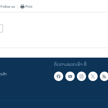
Follow us
Print
ຕິດຕາມພວກເຮົາ ທີ່
ເຮົາ