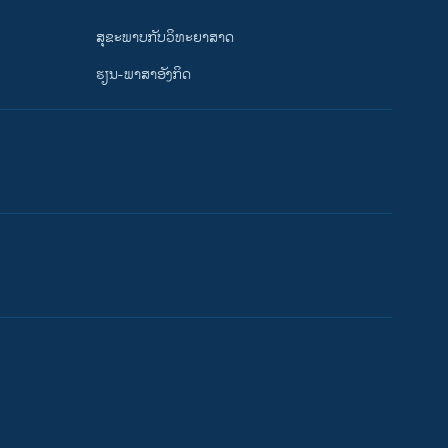
ສຸຂະພາບກັບວິທະຍາສາດ
ຮຽນ-ພາສາອັງກິດ