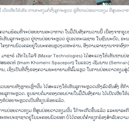
້ ເປີດເຜີຍໃຫ້ເຫັນ ການກະກຽມກໍ່ຕັ້ງລູກຈະຫຼວດ ຢູ່ທີ່ຖານປ່ອຍດາວທຽມ ທີ່ສູນອ
່າ ມີຄວາມພ້ອມທີ່ຈະປ່ອຍຍານອະວາກາດ ໃນມື້ວັນອັງຄານວານນີ້ ເນື່ອງຈາກ
ຫ້ເຫັນລູກຈະຫຼວດ ຢູ່ຖານປ່ອຍຈະຫຼວດ ຢູ່ເຂດທະເລຊາຍ ໃນຊົນນະບົດ, ຂະນະ
ວກັບໂຄງການນິວເຄລຍຢູ່ໃນນະຄອນຫຼວງເຕຫະຣ່ານ, ອີງຕາມລາຍງານຈາກອົງກ
ມາຊາຣ໌ ເຕັກໂນໂລຈີ (Maxar Technologies) ໄດ້ສະແດງໃຫ້ເຫັນຖານປ່ອຍຈ
ເປສພອດທ໌ (Imam Khomeini Spaceport) ໃນແຂວງ ເຊັມນານ (Semnan)
ານ, ເຊິ່ງເປັນທີ່ຕັ້ງຂອງຄວາມພະຍາຍາມທີ່ລົ້ມແຫຼວ ໃນການປ່ອຍດາວທຽມສູ່
ວນພາບທັງຫຼາຍເຫຼົ່ານັ້ນ ໄດ້ສະແດງໃຫ້ເຫັນລູກຈະຫຼວດເທິງລົດຂົນສົ່ງ ທີ່ກໍ
ປ່ອຍລູກຈະຫຼວດ. ຮູບພາບຕໍ່ມາຂອງຕອນບ່າຍໃນມື້ວັນອັງຄານ ໄດ້ເປີດເຜີຍໃຫ້ເ
ເທິງຫໍປ່ອຍຈະຫຼວດເປັນທີ່ຮຽບຮ້ອຍແລ້ວ.
 ການປ່ອຍດາວທຽມ ທີ່ສູນປ່ອຍດາວທຽມນັ້ນ ໃກ້ຈະເກີດຂຶ້ນແລ້ວ ແລະພາລ
ງການສະຫະປະຊາຊາດຢູ່ໃນນະຄອນນິວຢອກ ບໍ່ໄດ້ຕອບຕໍ່ຄໍາຮຽກຮ້ອງສໍາລັບຄວາມ