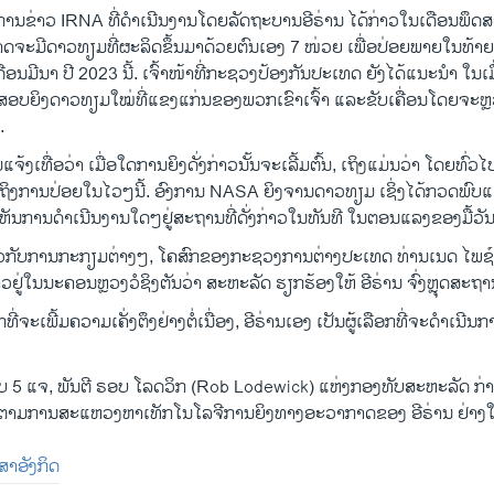
ງການຂ່າວ IRNA ທີ່ດໍາເນີນງານໂດຍລັດຖະບານອີຣ່ານ ໄດ້ກ່າວໃນເດືອນພຶດສ
ນ ອາດຈະມີດາວທຽມທີ່ຜະລິດຂຶ້ນມາດ້ວຍຕົນເອງ 7 ໜ່ວຍ ເພື່ອປ່ອຍພາຍໃນທ້າ
ອນມີນາ ປີ 2023 ນີ້. ເຈົ້າໜ້າທີ່ກະຊວງປ້ອງກັນປະເທດ ຍັງໄດ້ແນະນໍາ ໃນເມ
ອບຍິງດາວທຽມໃໝ່ທີ່ແຂງແກ່ນຂອງພວກເຂົາເຈົ້າ ແລະຂັບເຄື່ອນໂດຍຈະຫຼວດ ເ
.
ຈ່ມແຈ້ງເທື່ອວ່າ ເມື່ອໃດການຍິງດັ່ງກ່າວນັ້ນຈະເລີ້ມຕົ້ນ, ເຖິງແມ່ນວ່າ ໂດຍທົ່
ິງການປ່ອຍໃນໄວໆນີ້. ອົງການ NASA ຍິງຈານດາວທຽມ ເຊິ່ງໄດ້ກວດພົ
ບເຫັນການດໍາເນີນງານໃດໆຢູ່ສະຖານທີ່ດັ່ງກ່າວໃນທັນທີ ໃນຕອນແລງຂອງມື້ວັນ
່ຽວກັບການກະກຽມຕ່າງໆ, ໂຄສົກຂອງກະຊວງການຕ່າງປະເທດ ທ່ານເນດ ໄພຊ໌
່າວຢູ່ໃນນະຄອນຫຼວງວໍຊິງຕັນວ່າ ສະຫະລັດ ຮຽກຮ້ອງໃຫ້ ອີຣ່ານ ຈົ່ງຫຼຸດສະ
ກທີ່ຈະເພີ້ມຄວາມເຄັ່ງຕຶງຢ່າງຕໍ່ເນື່ອງ, ອີຣ່ານເອງ ເປັນຜູ້ເລືອກທີ່ຈະດໍາເນີນ
ບ 5 ແຈ, ພັນຕີ ຣອບ ໂລດວິກ (Rob Lodewick) ແຫ່ງກອງທັບສະຫະລັດ ກ່າ
ດຕາມການສະແຫວງຫາເທັກໂນໂລຈີການຍິງທາງອະວາກາດຂອງ ອີຣ່ານ ຢ່າງໃກ
າສາອັງກິດ