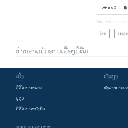
ແຊຣ໌
This item is part of
ຂ່າວ
ເອເຊຍ
ທ່ານອາດມັກອ່ານເລື້ອງນີ້ຕື່ມ
ເບິ່ງ
ຟັງສຽງ
ວີດີໂອພາສາລາວ
ຟັງລາຍການຂອງ
ຢູທູບ
ວີດີໂອພາສາອັງກິດ
ຂ່າວແລະລາຍງານ