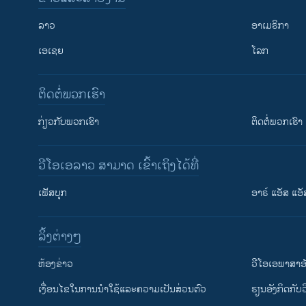
ລາວ
ອາເມຣິກາ
ເອເຊຍ
ໂລກ
ຕິດຕໍ່ພວກເຮົາ
ກ່ຽວກັບພວກເຮົາ
ຕິດຕໍ່ພວກເຮົາ
ວີໂອເອລາວ ສາມາດ ເຂົ້າເຖິງໄດ້ທີ່
ເຟັສບຸກ
ອາຣ໌ ແອັສ ແອັ
​ລິ້ງ​ຕ່າງໆ
ຕິດຕາມພວກເຮົາ ທີ່
​ຫ້ອງ​ຂ່າວ
ວີ​ໂອ​ເອ​ພາ​ສາ​ອ
​ເງື່ອນ​ໄຂ​ໃນ​ການ​ນຳ​ໃຊ້​ແລະຄວາມ​ເປັນ​ສ່​ວນ​ຕົວ
​ຮຽນ​ອັງ​ກິດ​ກັບ​