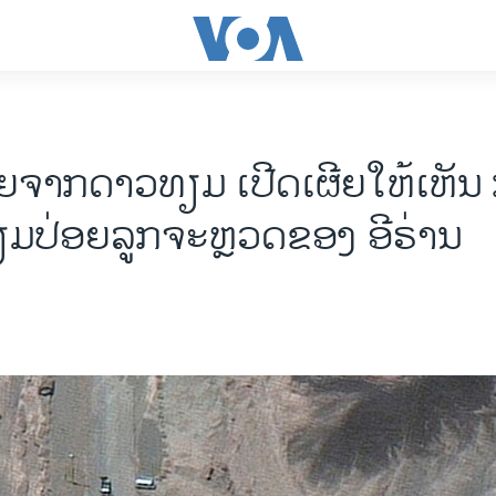
ຍຈາກດາວທຽມ ເປີດເຜີຍໃຫ້ເຫັນ
ກຽມປ່ອຍລູກຈະຫຼວດຂອງ ອີຣ່ານ