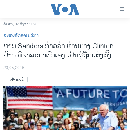
ລິ້ງ
ສຳຫລັບ
ເຂົ້າ
ວັນສຸກ, 07 ສິງຫາ 2026
ຫາ
ໂຮມເພຈ
ສະຫະລັດອາເມຣິກາ
ຂ້າມ
ລາວ
ທ່ານ Sanders ກ່າວວ່າ ທ່ານນາງ Clinton
ຂ້າມ
ອາເມຣິກາ
ຟ້າວ ພິຈາລະນາຕົນເອງ ເປັນ​ຜູ້ຖືກ​ແຕ່ງຕັ້ງ
ຂ້າມ
ໄປ
ການເລືອກຕັ້ງ ປະທານາທີບໍດີ ສະຫະລັດ 2024
ຫາ
23,05,2016
ຂ່າວ​ຈີນ
ຊອກ
ແຊຣ໌
ຄົ້ນ
ໂລກ
ເອເຊຍ
ອິດສະຫຼະພາບດ້ານການຂ່າວ
ຊີວິດຊາວລາວ
ຊຸມຊົນຊາວລາວ