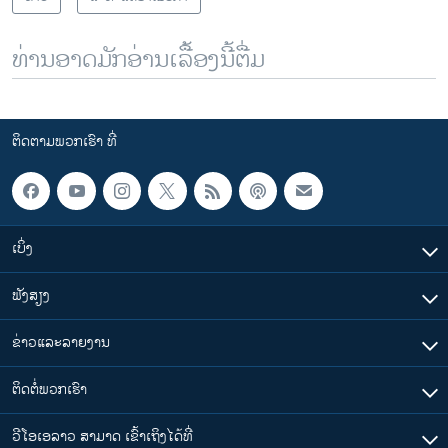
ທ່ານອາດມັກອ່ານເລື້ອງນີ້ຕື່ມ
ຕິດຕາມພວກເຮົາ ທີ່
ເບິ່ງ
ຟັງສຽງ
ຂ່າວແລະລາຍງານ
ຕິດຕໍ່ພວກເຮົາ
ວີໂອເອລາວ ສາມາດ ເຂົ້າເຖິງໄດ້ທີ່