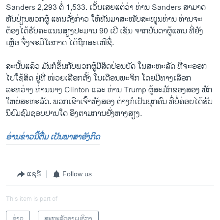
Sanders 2,293 ຕໍ່ 1,533. ເວັ້ນເສຍແຕ່ວ່າ ທ່ານ Sanders ສາມາດ
ຫັນປ່ຽນພວກຜູ້ ແທນດັ່ງກ່າວ ​ໃຫ້​ຫັນ​ມາສະ​ໜັບສະ​ໜູນ​ທ່ານ ທ່ານຈະ
ຕ້ອງໄດ້ຮັບຄະແນນສຽງປະມານ 90 ເປີ ເຊັນ ຈາກບັນດາຜູ້ແທນ ທີ່ຍັງ
ເຫຼືອ ຈຶ່ງຈະມີໂອກາດ ໄດ້ຖືກສະເໜີຊື່.
ສະນັ້ນແລ້ວ ມັນກໍຂຶ້ນກັບພວກຜູ້ມີສິດປ່ອນບັດ ໃນສະຫະລັດ ທີ່ຈະອອກ
ໄປໃຊ້ສິດ ຢູ່ທີ່ ໜ່ວຍເລືອກຕັ້ງ ໃນເດືອນພະຈິກ ໂດຍມີທາງເລືອກ
ລະຫວ່າງ ທ່ານນາງ Clinton ແລະ ທ່ານ Trump ຜູ້ສະມັກຂອງສອງ ພັກ
ໃຫຍ່ສະຫະລັດ. ພວກເຂົາເຈົ້າທັງສອງ ຕ່າງ​ກໍ​ເປັນ​ບຸກຄົນ ທີ່ບໍ່ຄ່ອຍ​ໄດ້​ຮັບ
ນິຍົມຊົມຊອບປານໃດ ອິງຕາມການຢັ່ງຫາງສຽງ.
ອ່ານຂ່າວນີ້ຕື່ມ ເປັນພາສາອັງກິດ
ແຊຣ໌
Follow us
This item is part of
ຂ່າວ
ສະຫະລັດອາເມຣິກາ