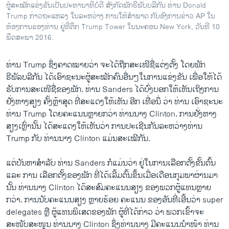
ຜູ້ສະໝັກແຂ່ງຂັນເປັນປະທານາທິບໍດີ ສັງກັດພັກຣີພັບບລີກັນ ທ່ານ Donald
Trump ກ່າວຖະແຫລງ ໃນລະຫວ່າງ ການໃຫ້ສຳພາດ ກັບອົງການຂ່າວ AP ໃນ
ຫ້ອງການຂອງທ່ານ ຢູ່ທີ່ຕຶກ Trump Tower ໃນນະຄອນ New York, ວັນທີ 10
ພຶດສະພາ 2016.
ທ່ານ Trump ຊຶ່ງຄາດໝາຍວ່າ ຈະໄດ້ຖືກສະເໜີຊື່​ແຕ່ງຕັ້ງ ໂດຍພັກ
ຣີພັລບລີກັນ ​ໄດ້​ເອົາ​ຊະນະ​ຜູ້​ສະໝັກ​ຄົນ​ອື່ນໆ​ໃນການແຂ່ງຂັນ ເພື່ອ​ໃຫ້ໄດ້
ຮັບການສະເໜີຊື່ຂອງພັກ. ທ່ານ Sanders ໄດ້ບົ່ງບອກໃຫ້ເຫັນເຖິງການ
ຢັ່ງຫາງສຽງ ຄັ້ງຫຼ້າສຸດ ທີ່ສະແດງໃຫ້ເຫັນ ອີກ ເທື່ອນຶ່ ວ່າ ທ່ານ ເອົາຊະນະ
ທ່ານ Trump ໂດຍຄະ​ແນນ​ຫຼາຍກວ່າ ທ່ານນາງ Clinton. ການຢັ່ງຫາງ
ສຽງເຫຼົ່ານັ້ນ ໄດ້ສະແດງໃຫ້ເຫັນວ່າ ການປະເຊີນກັນລະຫວ່າງທ່ານ
Trump ກັບ ທ່ານນາງ Clinton ແມ່ນສະເໝີກັນ.
ແຕ່ບັນຫາສຳລັບ ທ່ານ Sanders ກໍແມ່ນວ່າ ຢູ່ໃນການເລືອກຕັ້ງຂັ້ນຕົ້ນ
ແລະ ການ ເລືອກຕັ້ງຂອງພັກ ທີ່ໄດ້ເລີ້ມຕົ້ນຂຶ້ນເມື່ອເດືອນກຸມພາຜ່ານມາ
ນັ້ນ ທ່ານນາງ Clinton ໄດ້ສະສົມຄະແນນສຽງ ຂອງພວກຜູ້ແທນຫຼາຍ
ກວ່າ. ການນັບຄະແນນສຽງ ຫຼາຍຮ້ອຍ ຄະແນນ ຂອງອັນທີ່ເອີ້ນວ່າ super
delegates ຫຼື ຜູ້ແທນພິ​ເສດຂອງພັກ ຜູ້ທີ່ໄດ້ກ່າວ ວ່າ ພວກເຂົ້າຈະ
ສະໜັບສະໜູນ ທ່ານນາງ Clinton ຊຶ່ງທ່ານນາງ ມີຄະແນນນຳໜ້າ ທ່ານ