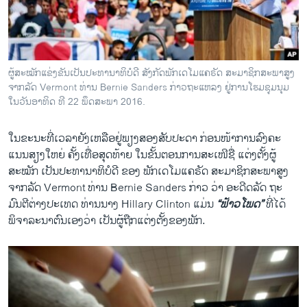
ວິທະຍາສາດ-ເທັກໂນໂລຈີ
ທຸລະກິດ
ພາສາອັງກິດ
ຜູ້ສະໝັກແຂ່ງຂັນເປັນປະທານາທິບໍດີ ສັງກັດພັກເດໂມແຄຣັດ ສະມາຊິກສະພາສູງ
ວີດີໂອ
ຈາກລັດ Vermont ທ່ານ Bernie Sanders ກ່າວຖະແຫລງ ຢູ່ການໂຮມຊຸມນຸມ
ໃນວັນອາທິດ ທີ 22 ພຶດສະພາ 2016.
ສຽງ
ໃນ​ຂະນະ​ທີ່​ເວລາ​ຍັງ​ເຫລືອຢູ່ພຽງສອງສັບປະດາ ກ່ອນໜ້າການລົງຄະ
ລາຍການກະຈາຍສຽງ
ຕິດຕາມພວກເຮົາ ທີ່
ແນນສຽງໃຫຍ່ ຄັ້ງເທື່ອ​ສຸດ​ທ້າຍ ໃນຂັ້ນຕອນການສະເໜີຊື່ ແຕ່ງຕັ້ງຜູ້
ລາຍງານ
ສະໝັກ ເປັນປະທານາທິບໍດີ ຂອງ ພັກເດໂມແຄຣັດ ສະມາຊິກສະພາສູງ
ຈາກລັດ Vermont ທ່ານ Bernie Sanders ກ່າວ ວ່າ ອະດີດລັດ ຖະ
ມົນຕີຕ່າງປະເທດ ທ່ານນາງ Hillary Clinton ແມ່ນ
“​ຟ້າວໂພດ”
ທີ່​ໄດ້
ພາສາຕ່າງໆ
ພິຈາລະນາຕົນເອງວ່າ ​ເປັນ​ຜູ້ຖືກ​ແຕ່ງຕັ້ງຂອງພັກ.