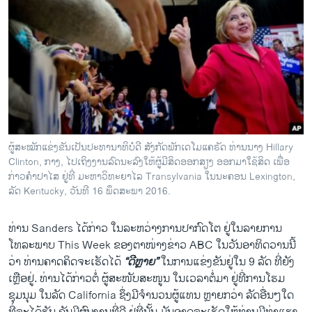
ຜູ້ສະໝັກແຂ່ງຂັນເປັນປະທານາທິບໍດີ ສັງກັດພັກເດໂມແຄຣັດ ທ່ານນາງ Hillary
Clinton, ກາງ, ໄປເຖິງງານລົດນະລົງໃຫ້ຜູ້ມີສິດອອກສຽງ ອອກມາໃຊ້ສິດ ເພື່ອ
ກ່າວຄຳປາໄສ ຢູ່ທີ່ ມະຫາວິທະຍາໄລ Transylvania ໃນນະຄອນ Lexington,
ລັດ Kentucky, ວັນທີ 16 ພຶດສະພາ 2016.
ທ່ານ Sanders ໄດ້ກ່າວ ໃນລະຫວ່າງການປາກົດໂຕ ຢູ່ໃນລາຍການ
ໂທລະພາບ This Week ຂອງຕາໜ່າງຂ່າວ ABC ໃນວັນອາທິດວານນີ້
ວ່າ ທ່ານຄາດຄິດຈະເຮັດໄດ້
“ດີຫຼາຍ”
ໃນການແຂ່ງຂັນຢູ່ໃນ 9 ລັດ ທີ່ຍັງ
ເຫຼືອຢູ່. ທ່ານໄດ້ກ່າວຕໍ່ ຜູ້ສະໜັບສະໜູນ ​ໃນເວລາ​ຕໍ່​ມາ ຢູ່ທີ່ການໂຮມ
ຊຸມນຸມ ໃນລັດ California ຊຶ່ງມີຈຳນວນຜູ້ແທນ ຫຼາຍກວ່າ ລັດອື່ນໆໃດ