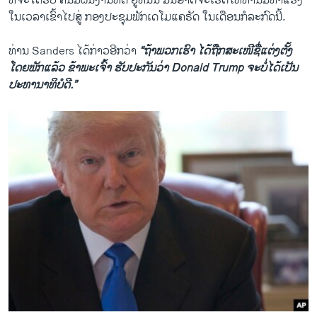
ທີ່ຈະໄດ້ຮັບ ຄັນມີຜົນງານທີ່ດີ ຢູ່ທີ່ນັ້ນ ມັນອາດຈະເຮັດໃຫ້ທ່ານມີທ່າແຮງ
ໃນເວລາເຂົ້າໄປສູ່ ກອງປະຊຸມພັກເດໂມແຄຣັດ ໃນເດືອນກໍລະກົດນີ້.
ທ່ານ Sanders ໄດ້ກ່າວອີກວ່າ
“ຖ້າພວກເຮົາ ໄດ້ຖືກສະເໜີຊື່​ແຕ່ງຕັ້ງ
ໂດຍພັກແລ້ວ ຂ້າພະເຈົ້າ ຮັບປະກັນວ່າ Donald Trump ຈະບໍ່ໄດ້ເປັນ
ປະທານາທິບໍດີ.”