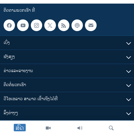
ຕິດຕາມພວກເຮົາ ທີ່
ເບິ່ງ
ຟັງສຽງ
ຂ່າວແລະລາຍງານ
ຕິດຕໍ່ພວກເຮົາ
ວີໂອເອລາວ ສາມາດ ເຂົ້າເຖິງໄດ້ທີ່
​ລິ້ງ​ຕ່າງໆ
ສົດ
ຕາມເວລາໃນລາວ