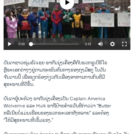
No media source currently available
ວິທະຍາສາດ-ເທັກໂນໂລຈີ
ທຸລະກິດ
ພາສາອັງກິດ
ວີດີໂອ
0:00
0:41
ສຽງ
ລາຍການກະຈາຍສຽງ
ບັນດາ​ຊາວ​ໜຸ່ມຣັດ​ເຊຍ ພາກັນ​ນຸ່ງ​ເຄື່ອງຄື​ກັບພວກຊູ​ເປີ​ຮີ​ໂຣ
ຕິດຕາມພວກເຮົາ ທີ່
ຫຼື​ພະ​ເອກ​ຕ່າງໆຢູ່​ຕາມ​ຖະໜົນ​ຫົນທາງ​ຂອງກຸງ​ມົສກູ ​ໃນ​ວັນ
ລາຍງານ
​ຈັນ​ວານ​ນີ້ ​ເພື່ອ​ຮຽກຮ້ອງ​ກ່ຽວ​ກັບເລື່ອງ​ອາຫານການ​ກິນທີ່​ມີ​
ສຸຂະພາບທີ່ດີ​ຂຶ້ນ.
ພາສາຕ່າງໆ
ບັນດາ​ຜູ້​ປະ​ທ້ວງ ພາກັນ​ນຸ່ງ​ເຄື່ອງ​ເປັນ Captain America
Wolverine ​ແລະ Hulk ພາຖື​ປ້າຍ​ຄໍາ​ຂວັນ​ທີ່​ກ່າວ​ວ່າ “Butter
ຫລື​ເນີຍບໍ່​ແມ່ນ​ເພື່ອນ​ຂອງພວກ​ພ​ະ​ເອກ​ທັງຫລາຍ” ​ແລະ​ຕ້ອງ
“ໃຫ້ມີສຸຂະພາບ​ທີ່​ເຂັ້ມ​ແຂງ.”