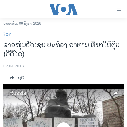
ລິ້ງ
ສຳຫລັບ
ເຂົ້າ
ວັນອາທິດ, 09 ສິງຫາ 2026
ຫາ
ໂຮມເພຈ
ໂລກ
ຂ້າມ
ລາວ
ຊາວໜຸ່ມຣັດເຊຍ ປະທ້ວງ ອາຫານ ທີ່ພາໃຫ້ຕຸ້ຍ
ຂ້າມ
ອາເມຣິກາ
(ວີດີໂອ)
ຂ້າມ
ໄປ
ການເລືອກຕັ້ງ ປະທານາທີບໍດີ ສະຫະລັດ 2024
ຫາ
02,04,2013
ຂ່າວ​ຈີນ
ຊອກ
ແຊຣ໌
ຄົ້ນ
ໂລກ
ເອເຊຍ
Russia
ອິດສະຫຼະພາບດ້ານການຂ່າວ
ຊີວິດຊາວລາວ
ຊຸມຊົນຊາວລາວ