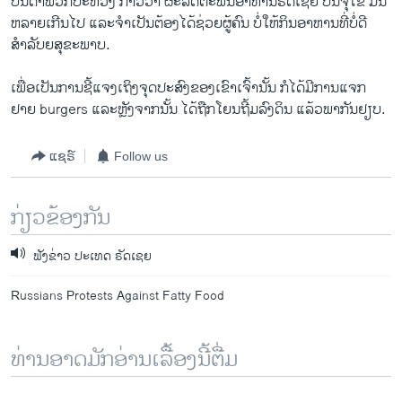
ບັນດາ​ພວກ​ປະ​ທ້ວງ ກ່າວ​ວ່າ ຜະລິດ​ຕະພັນ​ອາຫານຣັດ​ເຊຍ ບັນຈຸ​ໄຂ ມັນ​
ຫລາຍ​ເກີນ​ໄປ ​ແລະຈຳ​ເປັນ​ຕ້ອງ​ໄດ້​ຊ່ວຍຜູ້​ຄົນ​ ບໍ່​ໃຫ້​ກິນອາຫານ​ທີ່​ບໍ່​ດີ​
ສຳລັບ​ຍ​ສຸຂະ​ພາບ.
​ເພື່ອ​ເປັນ​ການ​ຊີ້​ແຈງ​ເຖິງ​ຈຸດປະສົງຂອງ​ເຂົາ​ເຈົ້ານັ້ນ ກໍ​ໄດ້​ມີ​ການ​ແຈກ
ຢາຍ burgers ​ແລະ​ຫຼັງຈາກ​ນັ້ນ ໄດ້​ຖືກໂຍນຖີ້ມລົງ​ດິນ ​ແລ້ວພາກັນ​ຢຽບ.
ແຊຣ໌
Follow us
ກ່ຽວຂ້ອງກັນ
ຟັງຂ່າວ ປະເທດ ຣັດເຊຍ
Russians Protests Against Fatty Food
ທ່ານອາດມັກອ່ານເລື້ອງນີ້ຕື່ມ