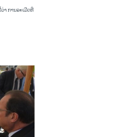
ວ່າ ການລະ​ເມີດ​ທີ່​