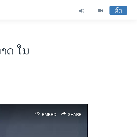
ສົດ
າກາດ ໃນ
EMBED
SHARE