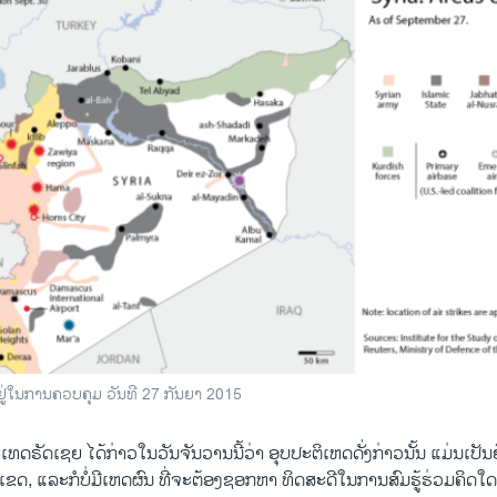
່ຢູ່ໃນການຄວບຄຸມ ວັນທີ 27 ກັນຍາ 2015
ດຣັດ​ເຊຍ ໄດ້​ກ່າວ​ໃນວັນຈັນ​ວານ​ນີ້​ວ່າ ອຸບ​ປະຕິ​ເຫດ​ດັ່ງກ່າວນັ້ນ ​ແມ່ນ​ເ
ຂົງ​ເຂດ, ​ແລະ​ກໍ​ບໍ່​ມີ​ເຫດຜົນ​ ທີ່​ຈະ​ຕ້ອງຊອກຫາ ທິດສະດີໃນການສົມຮູ້ຮ່ວມຄິດໃ