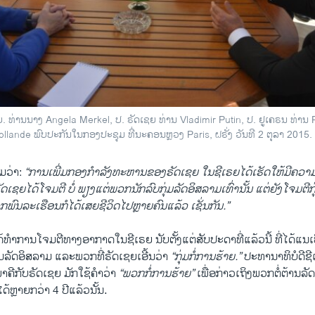
vrov Comment on Syria Strikes
EMBE
າ ວີໂອເອລາວ
 ທ່ານນາງ Angela Merkel, ປ. ຣັດເຊຍ ທ່ານ Vladimir Putin, ປ. ຢູເຄຣນ ທ່ານ
ollande ພົບປະກັນໃນກອງປະຊຸມ ທີ່ນະຄອນຫຼວງ Paris, ຝຣັ່ງ ວັນທີ 2 ຕຸລາ 2015.
່ມ​ວ່າ:
“ການ​ເພີ່ມ​ກອງ​ກຳລັງ​ທະຫານ​ຂອງຣັດ​ເຊຍ​ ໃນ​ຊີ​ເຣຍໄດ້​ເຮັດ​ໃຫ້​ມີ​ຄວາມ​
າຣັດເຊຍໄດ້ໂຈມຕີ
ບໍ່ ​ພຽງ​ແຕ່​ພວກນັກລົບ​ກຸ່ມ​ລັດ​ອິສລາມ​ເທົ່າ​ນັ້ນ ​ແຕ່​ຍັງໂຈມຕີ
ພົນລະ​ເຮືອນກໍໄດ້​ເສຍ​ຊີວິດໄປຫຼາຍຄົນແລ້ວ ​ເຊັ່ນ​ກັນ.”
້​ທຳ​ການ​ໂຈມ​ຕີ​ທາງອາກາດ​ໃນ​ຊີ​ເຣຍ ນັບ​ຕັ້ງ​ແຕ່​ສັບປະດາ​ທີ່​ແລ້ວ​ນີ້ ທີ່​ໄດ້​ແນເ
​ລັດ​ອິສລາມ​ ​ແລະ​ພວກ​ທີ່ຣັດເຊຍ​ເອີ້ນ​ວ່າ
“ກຸ່ມ​ກໍ່​ການ​ຮ້າຍ.”
ປະທານາ​ທິບໍດີ​ຊ
ພາຄີ​ກັບຣັດ​ເຊຍ ມັກໃຊ້ຄຳວ່າ
“ພວກ​ກໍ່​ການ​ຮ້າຍ”
ເພື່ອກ່າວເຖິງ​ພວກຕໍ່ຕ້ານ​ລັດ
້​ຫຼາຍ​ກວ່າ 4 ປີ​ແລ້ວນັ້ນ.