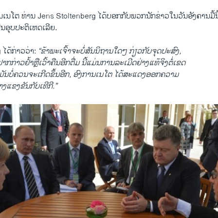
ນ​ໂຕ ທ່ານ Jens Stoltenberg ​ໄດ້​ບອກ​ກັບ​ພວກນັກ​ຂ່າວ​ໃນ​ວັນ​ອັງຄານ​ມື້​ນີ້​
 ​ເປັນ​ອຸບ​ປະຕິ​ເຫດ​ເລີຍ.
ໄດ້​ກ່າວ​ວ່າ:
“ຂ້າພະ​ເຈົ້າ​ຈະ​ບໍ່​ສັນນິຖານໃດໆ​ ກ່ຽວ​ກັບ​ຈຸດປະສົງ,
່ຢາກກ່າວຢ້ຳຫຼື​ເວົ້າຄືນອີກຕື່ມ ນີ້​ແມ່ນ​ການລະເມີດຢ່າງແທ້ຈິງຕໍ່ເຂດ
 ມັນ​ບໍ່ຄວນຈະ​ເກີດ​ຂຶ້ນ​ອີກ, ອົງການ​ເນ​ໂຕ ​ໄດ້​ສະ​ແດງ​ອອກ​ຄວາ​ມ
ແຂງຂັນກັບ​ເທີ​ກີ.”