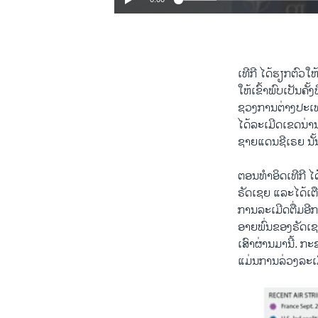
ເທີ​ກີ ​ໄດ້​ຮຽກຕົວໃ
​ໃຫ້​ເຂົ້າ​ພົບ​ເປັນ​ຄັ້
ຊວງ​ການ​ຕ່າງປະ​ເທດ
ໄດ້​ລະ​ເມີດ​ເຂດ​ນ່ານຟ້
ຊາຍ​ແດນ​ຊີ​ເຣຍ ນັ້
ຕອນ​ທຳ​ອິດ​ເທີ​ກີ ​
ຣັດ​ເຊຍ ​ແລະ​ໄດ້​ເຕ
ການລະເມີດຕື່ມອີກ​ໃດ
ອາຍພົ່ນຂອງຣັດ​ເຊຍ​ໄ
ເສົາ​ຜ່ານ​ມາ​ນີ້. ກ
​ແມ່ນ​ການ​ລ່ວງ​ລະ​ເມີ