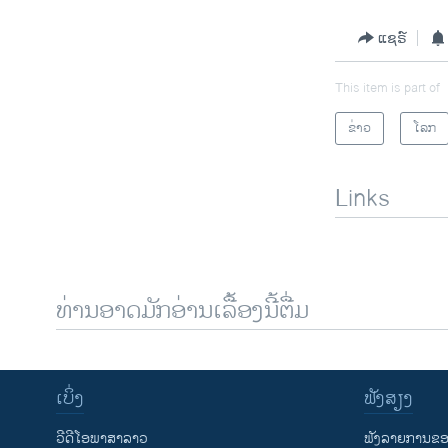
ແຊຣ໌
This item is part of
ຂ່າວ
ໂລກ
Links
ທ່ານອາດມັກອ່ານເລື້ອງນີ້ຕື່ມ
ເບິ່ງ
ຟັງສຽງ
ວີດີໂອພາສາລາວ
ຟັງລາຍການຂອງ