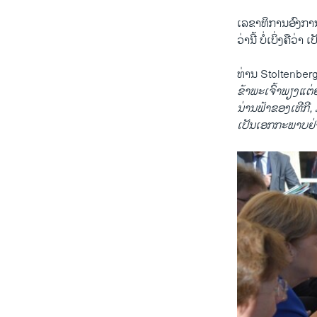
​ເລຂາທິການອົງການ​ເ
ວ່າ​ນີ້ ບໍ່​ເບິ່ງ​ຄື​ວ່າ
ທ່ານ Stoltenberg ​
ຂ້າພະ​ເຈົ້າ​ພຽງ​ແຕ
​ນ່ານຟ້າຂອງ​ເທີ​ກີ,
ເປັນເອກກະພາບຢ່າງ