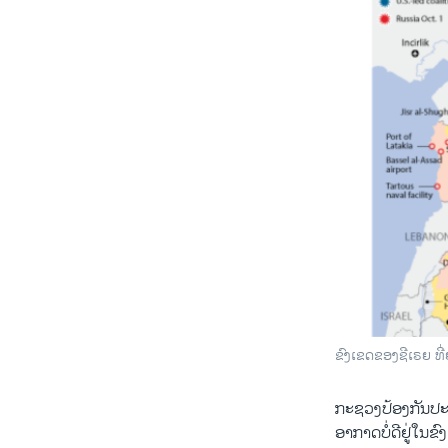
ຂົງເຂດຂອງຊີເຣຍ ທີ
​ກະຊວງປ້ອງກັນປະ​ເທ
ອາກາດບໍ່​ດີ​ຢູ່​ໃນ​