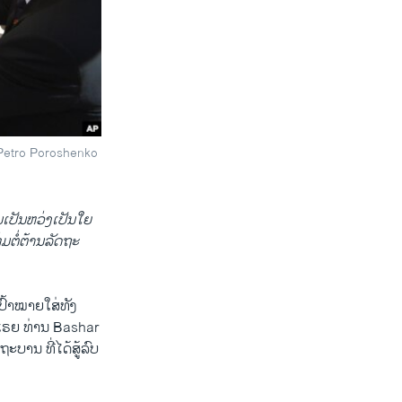
D
SHARE
 Petro Poroshenko
ເປັນ​ຫວ່ງ​ເປັນ​ໃຍ​
ກຸ່ມຕໍ່ຕ້ານລັດຖະ
ປົ້າ​ໝາຍ​ໃສ່​ທັງ
ີ​ເຣຍ ທ່ານ Bashar
ຖະບານ ທີ່ໄດ້ສູ້ລົບ