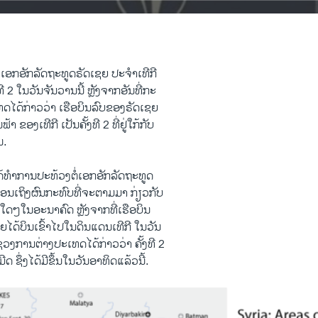
ຫ້​ເອກ​ອັກ​ລັດຖະທູ​ດຣັດ​ເຊຍ ປະ​ຈຳ​ເທີ​ກີ
ງ​ທີ 2 ​ໃນ​ວັນ​ຈັນ​ວານ​ນີ້ ຫຼັງ​ຈາກອັນ​ທີ່​ກະ
​ໄດ້​ກ່າວ​ວ່າ ​ເຮືອບິນ​ລົບ​ຂອງຣັດ​ເຊຍ ​
າ​ ຂອງ​ເທີ​ກີ​ ເປັນ​ຄັ້ງ​ທີ 2 ທີ່ຢູ່​ໃກ້ກັບ
ນ.
ໄດ້​ທຳ​ການ​ປະ​ທ້ວງ​ຕໍ່ເອກ​ອັກ​ລັດຖະທູ​ດ
ືອນເຖິງ​ຜົນ​ກະທົບ​ທີ່​ຈະ​ຕາມ​ມາ​ ກ່ຽວກັບ
​ໆ​ໃນ​ອະນາ​ຄົດ ຫຼັງ​ຈາກ​ທີ່​ເຮືອບິນ​
ດ້​ບິນ​ເຂົ້າ​ໄປ​ໃນ​ດິນແດນ​ເທີ​ກີ ​ໃນ​ວັນ
ະຊວງ​ການ​ຕ່າງປະ​ເທດ​ໄດ້​ກ່າວ​ວ່າ ຄັ້ງ​ທີ 2
ດ ຊຶ່ງ​ໄດ້​ມີ​ຂຶ້ນ​ໃນ​ວັນ​ອາທິດ​ແລ້ວ​ນີ້.