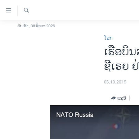
ລິ້ງ
ສຳຫລັບ
ເຂົ້າ
ຄົ້ນຫາ
ວັນເສົາ, 08 ສິງຫາ 2026
ໂຮມເພຈ
ຫາ
ໂລກ
ລາວ
ຂ້າມ
​ເຮືອບິ
ຂ້າມ
ອາເມຣິກາ
ຂ້າມ
ການເລືອກຕັ້ງ ປະທານາທີບໍດີ ສະຫະລັດ
ຊີເຣຍ 
ໄປ
2024
ຫາ
ຂ່າວ​ຈີນ
ຊອກ
06,10,2015
ຄົ້ນ
ໂລກ
ແຊຣ໌
ເອເຊຍ
ອິດສະຫຼະພາບດ້ານການຂ່າວ
NATO Russia
ຊີວິດຊາວລາວ
ຊຸມຊົນຊາວລາວ