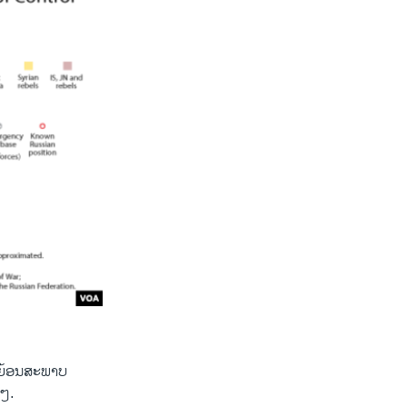
ປັນຍ້ອນສະພາບ​
ດໆ.