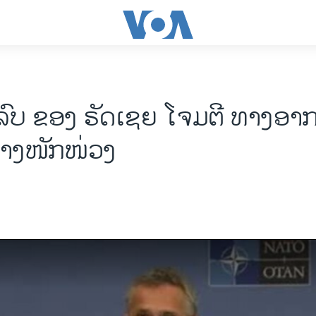
ນ​ລົບ ຂອງ ຣັດ​ເຊຍ​ ໂຈມຕີ ທາງອ
ຢ່າງໜັກໜ່ວງ