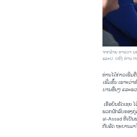
Carter, La
by
ສຽງອາເມຣິກ
ຈາກຊ້າຍ ຫາຂວາ ນຍ.
ແລະປ. ຝຣັ່ງ ທ່ານ H
ທ່ານ​ໄດ້ກ່າວ​ເພີ່ມ​ຕື
ເພີ່ມ​ຂຶ້ນ ເພາະວ່
ບານອື່ນໆ ​ແລະ​ພວກ
​ ເຮືອບິນຣັດ​ເຊຍ ​ໄດ
ພວກ​ນັກລົບຂອງ​ກຸ່ມ
al-Assad ທີ່​ເປັນ​
ກັບລັດ ຖະບານ​ມາ​ໄດ