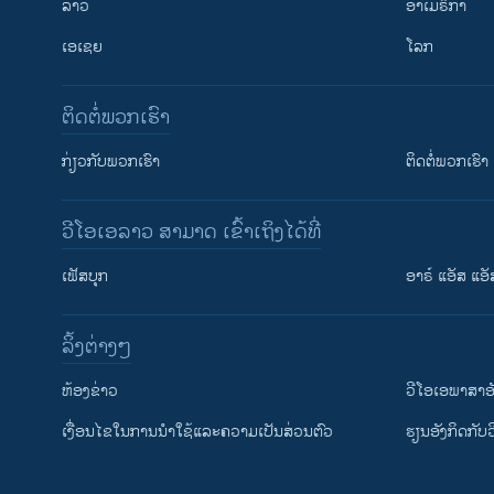
ລາວ
ອາເມຣິກາ
ເອເຊຍ
ໂລກ
ຕິດຕໍ່ພວກເຮົາ
ກ່ຽວກັບພວກເຮົາ
ຕິດຕໍ່ພວກເຮົາ
ວີໂອເອລາວ ສາມາດ ເຂົ້າເຖິງໄດ້ທີ່
ເຟັສບຸກ
ອາຣ໌ ແອັສ ແອັ
​ລິ້ງ​ຕ່າງໆ
ຕິດຕາມພວກເຮົາ ທີ່
​ຫ້ອງ​ຂ່າວ
ວີ​ໂອ​ເອ​ພາ​ສາ​ອ
​ເງື່ອນ​ໄຂ​ໃນ​ການ​ນຳ​ໃຊ້​ແລະຄວາມ​ເປັນ​ສ່​ວນ​ຕົວ
​ຮຽນ​ອັງ​ກິດ​ກັບ​
ພາສາຕ່າງໆ