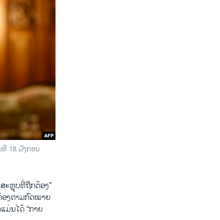
ັນ​ທີ 18 ມັງ​ກອນ
ຫຼຸ​ບ​ທີ່​ຖືກ​ຕ້ອງ”
​ຕ້ອງ​ຕາມ​ກົດໝາຍ ​
ດ​ແມ່ນ​ໄດ້ “ກາຍ​