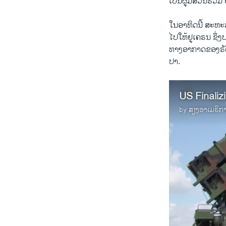
ເປັນ​ຜູ້​ມີ​ສ່ວນ​ຮ່ວມ 
ໃນ​ອາ​ທິດນີ້ ສະ​ຫະ​ລັ
ໄປ​ໃຫ້​ຢູ​ເຄ​ຣນ ຊຶ່ງ
ທາງ​ອາ​ກາດ​ຂອງ​ຣັດ​
ປາ.
by
ສຽງອາເມຣິກ