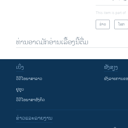
This item is part of
ຂ່າວ
ໂລກ
ທ່ານອາດມັກອ່ານເລື້ອງນີ້ຕື່ມ
ເບິ່ງ
ຟັງສຽງ
ວີດີໂອພາສາລາວ
ຟັງລາຍການຂອງ
ຢູທູບ
ວີດີໂອພາສາອັງກິດ
ຂ່າວແລະລາຍງານ