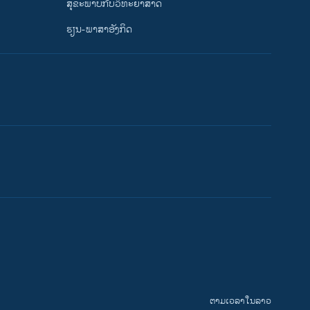
ສຸຂະພາບກັບວິທະຍາສາດ
ຮຽນ-ພາສາອັງກິດ
ຕາມເວລາໃນລາວ