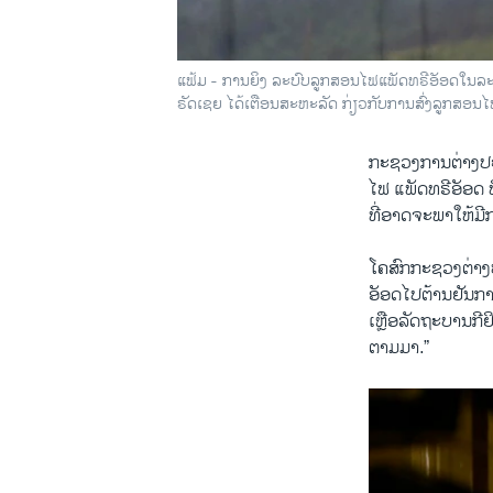
ແຟ້ມ - ການ​ຍິງ ລະບົບລູກສອນໄຟແພັດທຣີອັອດໃນ​ລະ​ຫວ່າງ​
ຣັດ​ເຊຍ ໄດ້​ເຕືອນ​ສະ​ຫະ​ລັດ ກ່ຽວ​ກັບ​ການ​ສົ່ງ​ລູກ​ສອນ​ໄຟ
ກະ​ຊວງ​ການ​ຕ່າງ​ປະ​
ໄຟ ​ແພັດທ​ຣີ​ອັອດ ​ທ
ທີ່​ອາດ​ຈະ​ພາ​ໃຫ້​ມ
ໂຄ​ສົກ​ກະ​ຊວງຕ່າງ​ປ
ອັອດໄປ​ຕ້ານ​ຢັນ​ກາ
ເຫຼືອ​ລັດ​ຖະ​ບານ​ກີ​
ຕາມ​ມາ.”