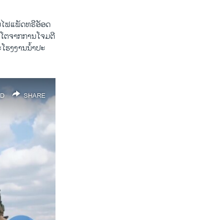
ອນ​ໄຟ​ແພັດ​ທ​ຣີ​ອັອດ
ກັນ​ໂຕ​ຈາກການ​ໂຈມ​ຕີ​
​ໂຮງ​ງານ​ນ້ຳ​ປະ​
D
SHARE