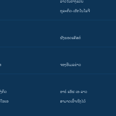
ລາວໃນຕ່າງແດນ
ທຸລະກິດ-ເທັກໂນໂລຈີ
ຟັງພອດແຄັສຕ໌
ສ
ຈອງອີເມລຂ່າວ
ັງ​ກິດ
ອາຣ໌ ແອັຟ ເອ-ລາວ
ວີ​ໂອ​ເອ
ສາມາດເຂົ້າເຖິງໄດ້