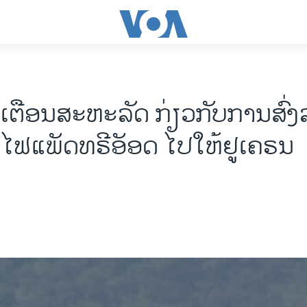
ເຕືອນ​ສະ​ຫະ​ລັດ ກ່ຽວ​ກັບ​ການ​ສົ່
ຟແພັດທຣີອັອດ ໄປ​ໃຫ້​ຢູ​ເຄ​ຣນ