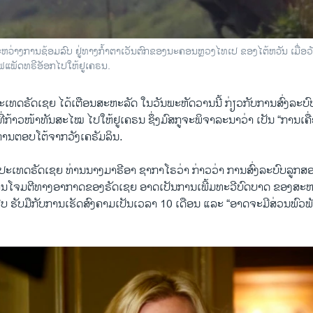
ການ​ຊ້ອມ​ລົບ ຢູ່​ທາງ​ກ້ຳ​ຕາ​ເວັນ​ຕົກ​ຂອງ​ນະ​ຄອນ​ຫຼວງ​ໄທ​ເປ ຂອງ​ໄຕ້​ຫວັນ ເມື່ອ​ວ
​ແພັດ​ທ​ຣີ​ອັອກ​ໄປ​ໃຫ້​ຢູ​ເຄ​ຣນ.
ເທດ​ຣັດ​ເຊ​ຍ ​ໄດ້​ເຕືອນ​ສະ​ຫະ​ລັດ ​ໃນ​ວັນ​ພະ​ຫັດ​ວານນີ້ ກ່ຽວ​ກັບ​ການ​ສົ່ງ​ລະ​ບົ
ີ່​ກ້າວ​ໜ້າ​ທັນສະ​ໄໝ ໄປ​ໃຫ້​ຢູ​ເຄ​ຣນ ຊຶ່ງ​ມົ​ສ​ກູ​ຈະ​ພິ​ຈາ​ລະ​ນາ​ວ່າ ເປັນ “ການ​ເ
ີ​ການ​ຕອບ​ໂຕ້​ຈາກວັງ​ເຄ​ຣັມ​ລິນ.
ະ​ເທດ​ຣັດ​ເຊຍ ທ່ານ​ນາງ​ມາ​ຣີ​ອາ ຊາ​ກາ​ໂຣ​ວ່າ ກ່າວ​ວ່າ ການ​ສົ່ງ​ລະ​ບົບ​ລູກ​ສອ
ນ​ໂຈມ​ຕີ​ທາງ​ອາ​ກາດ​ຂອງ​ຣັດ​ເຊຍ ອາດ​ເປັນ​ການ​ເພີ້ມ​ທະ​ວີ​ບົດ​ບາດ ​ຂອງ​ສະ​
ຢິບ ຮັບ​ມື​ກັບ​ການ​ເຮັດ​ສົງ​ຄາມ​ເປັນ​ເວ​ລາ 10 ເດືອນ ແລະ “ອາດ​ຈະມີ​ສ່ວນ​ພົວ​ພັນ​ກ