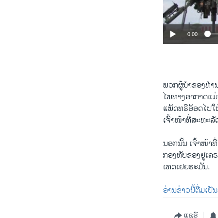
0:00
ພວກ​ຜູ້​ນຳ​ຂອງ​ທຳ​ນ
ໄພ​ທາງ​ອາ​ກາດແມ່ນ​ບູ​
ແພັດທ​ຣີ​ອັອດໄປ​ໃຫ້​ເ
ເຈົ້າ​ໜ້າ​ທີ່​ສະ​ຫະ​ລ
ນອກນັ້ນ ເຈົ້າ​ໜ້າ​ທ
ກອງ​ທັບ​ຂອງ​ຢູ​ເຄ​ຣ
ເທດ​ເຢຍ​ຣະ​ມັນ.
ອ່ານ​ຂ່າວນີ້​ຕື່ມ​ເປັ
ແຊຣ໌