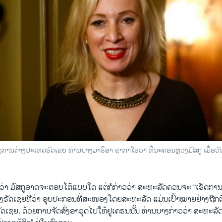
ການ​ຕ່າງ​ປະ​ເທດ​ຣັດ​ເຊຍ ທ່ານ​ນາງ​ມາ​ຣີ​ອາ ຊາ​ກາ​ໂຣ​ວາ ທີ່​ນະ​ຄອນ​ຫຼວງ​ມົ​ສ​ກູ ເມື່ອ​ວ
ຸ​ວ່າ​ ມົ​ສ​ກູອາດຈະ​ຕອບ​ໂຕ້​ແບບ​ໃດ ແຕ່​ກໍ​ກ່າວ​ວ່າ ສະ​ຫະລັດ​ຄວນ​ຈະ “ເຮັດ​ການ​ສະ​
ຣັດ​ເຊຍ​ທີ່​ວ່າ ອຸບ​ປະ​ກອນ​ທີ່​ສະ​ໜອງ​ໂດຍ​ສະ​ຫະ​ລັດ ແມ່ນ​ເປົ້າ​ໝາຍ​ຢ່າງ​ຖືກ
ັດ​ເຊຍ. ດ້ວຍ​ການ​ຈັດ​ສົ່ງ​ອາ​ວຸດ​ໄປ​ໃຫ້​ຢູ​ເຄ​ຣນນັ້ນ ທ່ານ​ນາງ​ກ່າວ​ວ່າ ສະ​ຫະ​ລັ