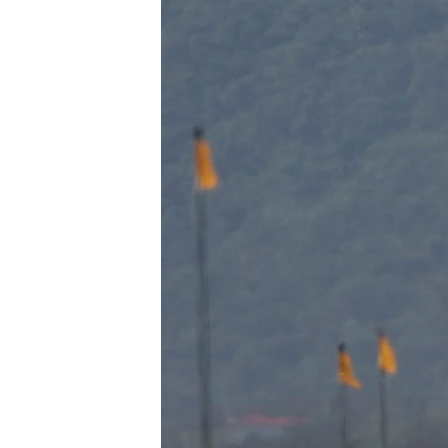
ວິທະຍາສາດ-ເທັກໂນໂລຈີ
ທຸລະກິດ
ພາສາອັງກິດ
ວີດີໂອ
ສຽງ
ລາຍການກະຈາຍສຽງ
ລາຍງານ