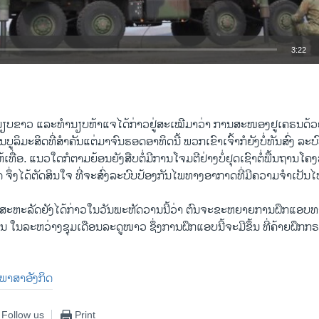
3:22
EMBED
ຽບ​ຂາວ ແລະ​ທຳ​ນຽບ​ຫ້າ​ແຈ​ໄດ້​ກ່າວ​ຢູ່​ສະ​ເໝີ​ມາ​ວ່າ ການສະ​ໜອງ​ຢູ​ເຄ​ຣນ​ດ້ວຍ
ລິ​ມະ​ສິດ​ທີ່​ສຳ​ຄັນແຕ່​ມາ​ຈົນ​ຮອດ​ອາ​ທິດນີ້ ພວກ​ເຂົາ​ເຈົ້າ​ກໍ​ຍັງ​ບໍ່​ທັນ​ສົ່ງ ​ລະ​
ທື່ອ. ​ແນວ​ໃດ​ກໍ​ຕາມຍ້ອນ​ຍັງ​ສືບ​ຕໍ່​ມີ​ການ​ໂຈມ​ຕີ​ຢ່າງ​ບໍ່​ຢຸດ​ເຊົາຕໍ່​ພື້ນ​ຖານ​ໂຄ
ັດ ​ຈຶ່ງ​ໄດ້​ຕັດ​ສິນ​ໃຈ ທີ່​ຈະ​ສົ່ງ​ລະ​ບົບ​ປ້ອງ​ກັນ​ໄພ​ທາງ​ອາ​ກາດທີ່​ມີ​ຄວາມ​ຈຳ​ເປັນ​ໄ
ີ່​ສະ​ຫະ​ລັດ​ຍັງ​ໄດ້​ກ່າວ​ໃນ​ວັນ​ພະ​ຫັດ​ວານນີ້​ວ່າ ຕົນ​ຈະ​ຂະ​ຫຍາຍ​ການ​ຝຶກ​ແອບ​
ນ ໃນ​ລະ​ຫວ່າງຊຸມ​ເດືອນ​ລະ​ດູ​ໜາວ ຊຶ່ງ​ການ​ຝຶກ​ແອບນີ້ຈະ​ມີ​ຂຶ້ນ ​ທີ່​ຄ້າຍ​ຝຶກກ​ຣ
ນ​ພາ​ສາ​ອັງ​ກິດ
Follow us
Print