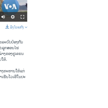
ລິງໂດຍກົງ
SHARE
​ລະ​ບົບ​ປ້ອງ​ກັນ​
ບົບ​ລູກ​ສອນ​ໄຟ​
ງ​ລ່າງ​ຂອງ​ຢູ​ເຄ​ຣນ
ປ​ໃຫ້.
ທາງ​ທະ​ຫານ​ໃຫ້​ແກ່
width
px
າ​ເຟັນ​ໂວ​ເອີໃນ​ປະ​