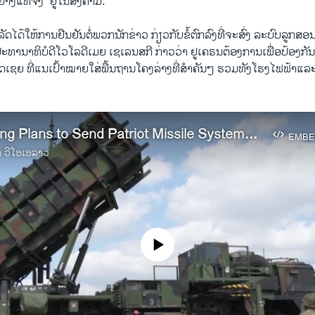
​ຢ່າງ​ແທ້​ຈິງ” ຢູ່​ໃນ​ສົງ​ຄາມ.
ດ​ໄດ້​ໃຫ້​ການ​ຢືນ​ຢັນ​ຕໍ່​ພວກ​ນັກ​ຂ່າວ ກ່ຽວ​ກັບ​ຂໍ້​ຕົກ​ລົງທີ່​ຈະ​ສົ່ງ ​ລະ​ບົບ​ລູກ​ສ
​ປະ​ທາ​ນາ​ທິ​ບໍດີ​ໂວ​ໂລ​ດີ​ເມຍ ເຊ​ເລນ​ສ​ກີ ກ່າວ​ວ່າ ຢູ​ເຄ​ຣນ​ຕ້ອງ​ການ​ເພື່ອ​ປ້ອງ​
ເຊຍ ທີ່​ແນ​ເປົ້າ​ໝາຍ​ໃສ່​ພື້ນ​ຖານ​ໂຄງ​ລ່າງທີ່​ສຳ​ຄັນໆ ຮວມ​ທັງ​ໂຮງ​ໄຟ​ຟ້າ​ແລະ
US Finalizing Plans to Send Patriot Missile Systems to Ukraine
EMBE
າ ວີໂອເອລາວ
No media source currently available