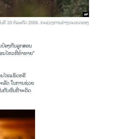
ັນ​ທີ 20 ກໍ​ລະ​ກົດ 2006. ກະ​ຊວງ​ການ​ຕ່າງ​ປະ​ເທດ​ຂອງ​
ບ​ປ້ອງ​ກັນ​ລູກ​ສອນ​
ຄື່ອນ​ໄຫວ​ທີ່​ທ້າທາຍ”
ນ​ໄຟ​ແພັດ​ທ​ຣີ​
ຫະ​ລັດ ໃນ​ການ​ຊ່ວຍ​
ັບ​ຜົນ​ທີ່​ຈະ​ຕິດ​