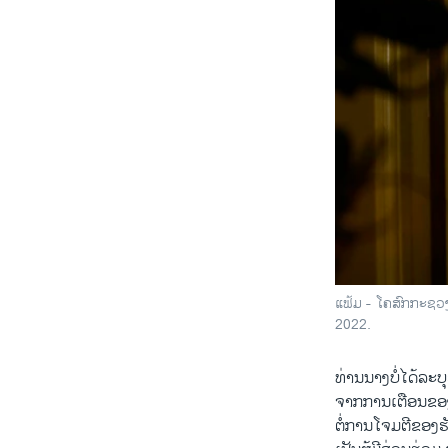
ແຟ້ມ - ໂຄ​ສົກ​ກະ​ຊວງ​
2022.
ທ່ານ​ນາງ​ບໍ່​ໄດ້ລະ​ບ
ຈາກ​ການ​ເຕືອນ​ຂອງ​
ຕໍ່​ການ​ໂຈມ​ຕີ​ຂອງ​ຮ