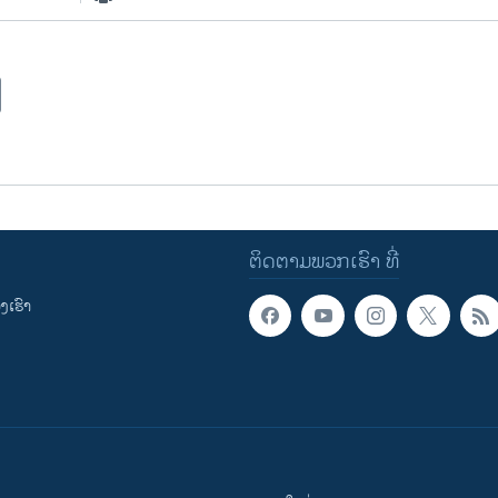
ຕິດຕາມພວກເຮົາ ທີ່
ເຮົາ