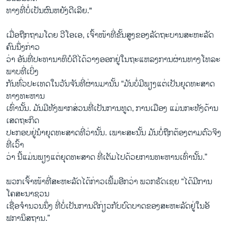
ທາງ​ທີ່​ບໍ່ເປັນ​ຜົນ​ຫຍັງ​ດີເລີຍ."
ເມື່ອຖືກ​ຖາມ​ໂດຍ ວີ​ໂອ​ເອ, ​ເຈົ້າ​ໜ້າ​ທີ່​ຂັ້ນ​ສູງ​ຂອງ​ລັດຖະບານສະຫະລັດ​
ຄົນ​ນຶ່ງ​ກ່າວ
​ວ່າ ອັນ​ທີ່​ປະທານາທິບໍດີ​ໄດ້​ວາງອອກ​ຢູ່ໃນ​ຖະ​ແຫລ​ງການ​ຜ່ານ​ທາງໂທລະ​
ພາບທີ່ເບິ່ງ
ກັນທົ່ວປະ​ເທດໃນ​ວັນ​ຈັນທີ່ຜ່ານ​ມານັ້ນ “ມັນບໍ່ມີ​ພຽງ​ແຕ່​ເປັນ​ຍຸດ​ທະ​ສາດ​
ທາງ​ທະຫານ
​ເທົ່ານັ້ນ. ມັນມີ​ທັງ​ພາກສ່ວນ​ທີ່​ເປັນການ​ທູດ, ການ​ເມືອງ ​ແມ່ນ​ກະ​ທັງ​ດ້ານ
ເສດຖະກິດ​
ປະກອບ​ຢູ່​ນໍາຍຸດ​ທະ​ສາດ​ທີ່​ວ່າ​ນັ້ນ. ​ເພາະສະ​ນັ້ນ ​ມັນບໍ່​ຖືກຕ້ອງ​ຕາມ​ຕົວ​ຈິງ
ທີ່ເວົ້າ
ວ່າ ນີ້​ແມ່ນ​ພຽງ​ແຕ່​ຍຸດ​ທະ​ສາດ ​ທີ່​ເຕັມ​ໄປ​ດ້ວຍ​ການ​ທະຫານ​ເທົ່າ​ນັ້ນ.”
ພວກ​ເຈົ້າ​ໜ້າທີ່​ສະຫະລັດ​ໄດ້​ກ່າວ​ເພີ້ມອີກວ່າ ພວກ​ຣັດ​ເຊຍ “​ໄດ້ມີ​ການ​
ໂຄສະນາ​ຊວນ
ເຊື່ອ​ຈຳນວນ​ນຶ່ງ ​ທີ່​ບໍ່ເປັນ​ການ​ດີ​ກ່ຽວກັບ​ບົດບາດ​ຂອງສະຫະລັດຢູ່​ໃນ​ອັ​
ຟກາ​ນິສຖານ.”