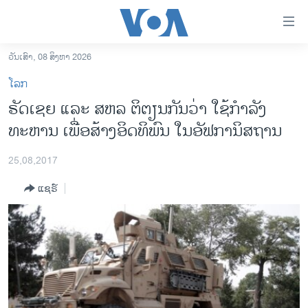
ລິ້ງ
ສຳຫລັບ
ເຂົ້າ
ວັນເສົາ, 08 ສິງຫາ 2026
ຫາ
ໂຮມເພຈ
ໂລກ
ຂ້າມ
ລາວ
ຣັດເຊຍ ແລະ ສຫລ ຕິຕຽນກັນວ່າ ໃຊ້ກໍາລັງ
ຂ້າມ
ອາເມຣິກາ
ທະຫານ ເພື່ອສ້າງອິດທິພົນ ໃນອັຟການິສຖານ
ຂ້າມ
ໄປ
ການເລືອກຕັ້ງ ປະທານາທີບໍດີ ສະຫະລັດ 2024
ຫາ
25,08,2017
ຂ່າວ​ຈີນ
ຊອກ
ແຊຣ໌
ຄົ້ນ
ໂລກ
ເອເຊຍ
ອິດສະຫຼະພາບດ້ານການຂ່າວ
ຊີວິດຊາວລາວ
ຊຸມຊົນຊາວລາວ