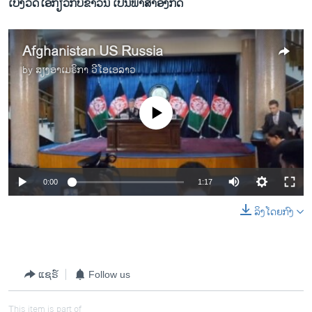
ເບິ່ງວີດິໂອກ່ຽວກັບຂ່າວນີ້ ເປັນພາສາອັງກິດ
Afghanistan US Russia
by
ສຽງອາເມຣິກາ ວີໂອເອລາວ
No media source currently available
0:00
1:17
ລິງໂດຍກົງ
ແຊຣ໌
Follow us
This item is part of