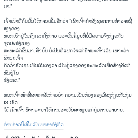
ມາ.”
​ເ​ຈົ້າໜ້າ​ທີ່ຄົນ​ນັ້ນ​ໄດ້​ກ່າວ​ເພີ້​ມ​ອີກ​ວ່າ “​ເຂົາ​ເຈົ້າ​ກຳລັງ​ຊອກການ​ທຳ​ລາຍຊື່​
ສຽງ​ຂອງ
ພວກ​ເຮົາຢູ່​ໃນ​ຂົ​ງ​ເຂດດັ່ງກ່າວ ​ແລະປັ້ນ​ຂໍ້​ມູນ​ທີ່​ບໍ່​ມີ​ຄວາມ​ຈິງ​ກ່ຽວ​ກັບ
ຈຸດປະສົງຂອງ
​ສະຫະລັດຂຶ້ນມາ. ສິ່ງ​ນັ້ນ ບໍ່​ເປັນ​ທີ່​ແປ​ກໃຈແກ່​ຂ້າພະ​ເຈົ້າ​ເລີຍ ​ເພາະວ່າ​
ຂ້າພະ​ເຈົ້າ
ຄິດ​ວ່າ​ຣັດ​ເຊຍ​ເຫັນ​ຕົນ​ເອງ​ວ່າ ​ເປັນຄູ່​ແຂ່ງຂອງສະຫະລັດ​ເພື່ອສ້າງ​ອິດ​ທິ
ພົນ​ຢູ່ໃນ
​ຂົງ​ເຂດ.”
ພວກ​ເຈົ້າ​ໜ້າ​ທີ່​ສະຫະລັດ​ກ່າວ​ວ່າ ຄວາ​ມ​ເປັນ​ຫ່ວງ​ຂອງ​ມົສກູ​ກ່ຽວ​ກັບກຸ່ມ
IS ​ເຮັດ
​ໃຫ້​ເຂົາ​ເຈົ້າ ​ພິຈາລະນາໃຫ້ການສະໜັບສະໜູນ​ແກ່​ກຸ່ມຕານລາບານ.
ອ່ານຂ່າວນີ້ເພີ້ມເປັນພາສາອັງກິດ