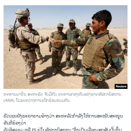
ທະຫານມາຣິນ ສະຫະລັດ ຈັບມືກັບ ທະຫານກອງທັບແຫ່ງຊາດອັຟການິສຖານ
(ANA) ໃນລະຫວ່າງການເຝິກຊ້ອມຮ່ວມກັນ.
ຣັດ​ເຊຍ​ຍັງ​ພະຍາຍາມ​ອ້າງ​ວ່າ ສະຫະລັດ​ກຳລັງ​ໃຫ້ການ​ສະໜັບສະໜູນ​
ອັນ​ທີ່​ຮ້ອງ​ວ່່າ
​ລັດ​ອິສລາມ ຫລື IS ​ຢູ່​ໃນ​ອັ​ຟກາ​ນິສຖານ “ຊຶ່ງເປັນ​ເລື່ອງ​ເສກ​ສັນ​ປັ້ນຂຶ້ນ