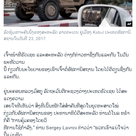
ວິທະຍາສາດ-ເທັກໂນໂລຈີ
ທຸລະກິດ
ພາສາອັງກິດ
ລົດຫຸ້ມເກາະຄັນນຶ່ງຂອງສະຫະລັດ ລາດຕະເວນ ຢູ່ເມືອງ Kabul ປະເທດອັຟການິ
ວີດີໂອ
ສຖານໃນວັນທີ 23, 2017.
ສຽງ
ເຈົ້າໜ້າທີ່ຣັດ​ເຊຍ ​ແລະ​ສະຫະລັດ ຕ່າງ​ກໍ​ກ່າວ​ຫາ​ຊຶ່ງ​ກັນ​ແລະ​ກັນ ​ໃນ​ວັນ​
ລາຍການກະຈາຍສຽງ
ພະຫັດ​ວານ​
ຕິດຕາມພວກເຮົາ ທີ່
ນີ້ ກ່ຽວ​ກັບ​ນະ​ໂຍບ​າຍຂອງ​ເຂົາ​ເຈົ້າຕໍ່ອັຟກາ​ນິສຖານ ​ໂດຍ​ໄດ້​ຕິ​ຕຽນ​ຊຶ່ງ​ກັນ​
ລາຍງານ
ແລະ​ກັນ.
ຢູ່​ນະຄອນຫລວງ​ມົສກູ ລັດຖະມົນຕີ​ກະຊວງ​ຕ່າງປະ​ເທດຣັດ​ເຊຍ ​ໄດ້​ສະ​
ພາສາຕ່າງໆ
ແດງ​ຄວາມ
​ເສຍ​ໃຈ​ທີ່​ເຫັນວ່າ ​ສິ່ງ​ທີ່​ເນັ້ນ​ໜັກ​ໃສ່​ສຳຄັນ​ທີ່​ສຸດ​ໃນຍຸດ​ທະ​ສາດ​ໃໝ່
ກ່ຽວກັບ​ອັຟກາ​ນິສຖານຂອງ ປະທານາທິບໍດີ​ສະຫະລັດ ທ່ານ​ດໍ​ໂນ​ລ ທຣໍາ
ກໍ​ຄື “ການ​ຄຸ້ມ​ຄອງ​ໂດຍ​ວິ
ທີການ​ໃຊ້​ກຳລັງ.” ທ່ານ Sergey Lavrov ກ່າວ​ວ່າ “ພວກ​ເຮົາ​ແນ່​ໃຈວ່າ​
ນີ້​ແມ່ນທິດ​