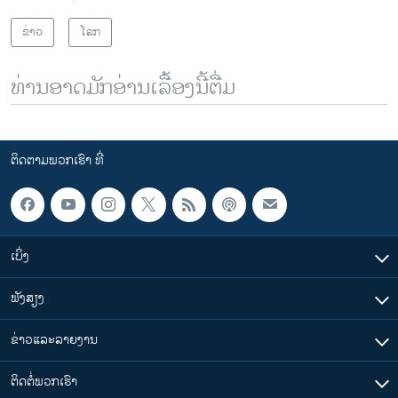
ຂ່າວ
ໂລກ
ທ່ານອາດມັກອ່ານເລື້ອງນີ້ຕື່ມ
ຕິດຕາມພວກເຮົາ ທີ່
ເບິ່ງ
ຟັງສຽງ
ຂ່າວແລະລາຍງານ
ຕິດຕໍ່ພວກເຮົາ