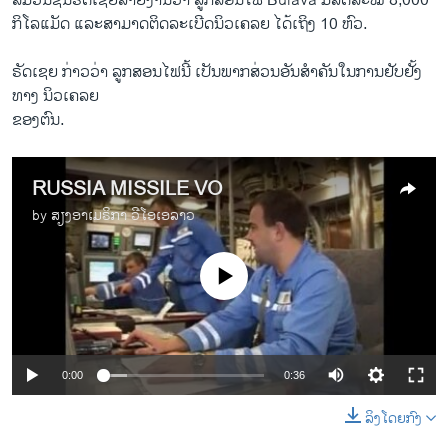
ສື່ມວນຊົນຣັດ​ເຊຍ​ລາຍງານ​ວ່າ ລູກ​ສອນ​ໄຟ Bulava ມີລັດສະໝີ 8,000
ກິ​ໂລ​ແມັດ ແລະ​ສາມາດຕິດລະເບີດນິວເຄລຍ ໄດ້ເຖິງ 10 ຫົວ.
ຣັດ​ເຊຍ ​ກ່າວວ່າ ລູກ​ສອນ​ໄຟ​ນີ້ ​ເປັນ​ພາກ​ສ່ວນ​ອັນສຳ​ຄັນ​ໃນ​ການ​ຢັບຢັ້ງ
ທາງ ນິວເຄລຍ
ຂອງຕົນ.
RUSSIA MISSILE VO
by
ສຽງອາເມຣິກາ ວີໂອເອລາວ
No media source currently available
0:00
0:36
ລິງໂດຍກົງ