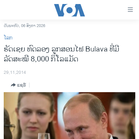
ລິ້ງ
ສຳຫລັບ
ເຂົ້າ
ວັນພະຫັດ, 06 ສິງຫາ 2026
ຫາ
ໂຮມເພຈ
ໂລກ
ຂ້າມ
ລາວ
ຣັດເຊຍ ທົດລອງ ລູກສອນໄຟ Bulava ທີ່ມີ
ຂ້າມ
ອາເມຣິກາ
ລັດສະໝີ 8,000 ກິໂລແມັດ
ຂ້າມ
ໄປ
ການເລືອກຕັ້ງ ປະທານາທີບໍດີ ສະຫະລັດ 2024
ຫາ
29,11,2014
ຂ່າວ​ຈີນ
ຊອກ
ແຊຣ໌
ຄົ້ນ
ໂລກ
ເອເຊຍ
ອິດສະຫຼະພາບດ້ານການຂ່າວ
ຊີວິດຊາວລາວ
ຊຸມຊົນຊາວລາວ