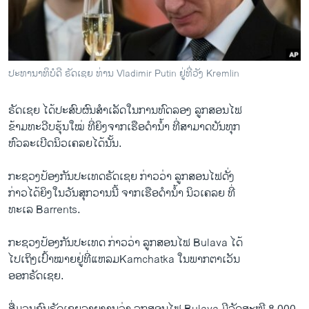
ວິທະຍາສາດ-ເທັກໂນໂລຈີ
ທຸລະກິດ
ພາສາອັງກິດ
ປະທານາທິບໍດີ ຣັດເຊຍ ທ່ານ Vladimir Putin ຢູ່ທີ່ວັງ Kremlin
ວີດີໂອ
ຣັດ​ເຊຍ ​ໄດ້​ປະສົບ​ຜົນສຳ​ເລັດໃນ​ການທົດ​ລອງ ລູກສອນໄຟ
ສຽງ
ຂ້າມທະວີບຮຸ້ນໃໝ່ ທີ່ຍິງຈາກ​ເຮືອ​ດຳນໍ້າ ທີ່ສາມາດບັນທຸກ
ລາຍການກະຈາຍສຽງ
​ຫົວ​ລະເບີດນິວເຄລຍໄດ້ນັ້ນ.
ຕິດຕາມພວກເຮົາ ທີ່
ລາຍງານ
ກະຊວງ​ປ້ອງກັນ​ປະ​ເທດ​ຣັດເຊຍ ກ່າວ​ວ່າ ລູກ​ສອນ​ໄຟ​ດັ່ງ
ກ່າວໄດ້​ຍິງ​ໃນ​ວັນ​ສຸກ​ວານ​ນີ້ ຈາກ​ເຮືອ​ດຳ​ນໍ້າ ນິວ​ເຄລຍ ​ທີ່
ທະ​ເລ Barrents.
ພາສາຕ່າງໆ
ກະຊວງປ້ອງກັນປະ​ເທດ ​ກ່າວ​ວ່າ ລູກ​ສອນ​ໄຟ Bulava ​ໄດ້​
ໄປ​ເຖິງ​ເປົ້າ​ໝາຍ​ຢູ່ທີ່​ແຫລ​ມKamchatka ​ໃນພາກ​ຕາ​ເວັນ
​ອອກ​ຣັດ​ເຊຍ.