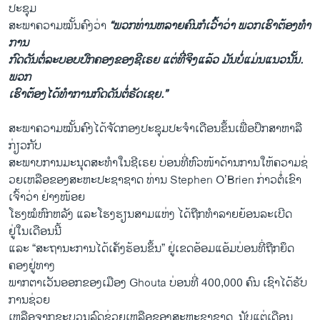
ປະຊຸມ​
ສະພາ​ຄວາມ​ໝັ້ນຄົງ​ວ່າ
“ພວກ​ທ່ານ​ຫລາຍ​ຄົນກໍ​ເວົ້າ​ວ່າ ພວກ​ເຮົາ​ຕ້ອງທໍາ​
ການ​
ກົດ​ດັນຕໍ່ລະບອບປົກຄອງ​ຂອງ​ຊີ​ເຣຍ ​ແຕ່​ທີ່​ຈິງ​ແລ້ວ​ ມັນ​ບໍ່​ແມ່ນ​ແນວ​ນັ້ນ.
ພວກ​
ເຮົາຕ້ອງ​ໄດ້​ທໍາ​ການ​ກົດ​ດັນຕໍ່ຣັດ​ເຊຍ.”
ສະພາ​ຄວາມ​ໝັ້ນຄົງ​ໄດ້​ຈັດ​ກອງ​ປະຊຸມ​ປະຈຳ​ເດືອນຂຶ້ນ​ເພື່ອ​ປຶກ​ສາຫາລື
ກ່ຽວກັບ
​ສະພາບ​ການ​ມະນຸດສະທຳ​ໃນ​ຊີ​ເຣຍ ບ່ອນທີ່​ຫົວໜ້າດ້ານການ​ໃຫ້​ຄວາມ​ຊ່​
ວຍ​ເຫລືອ​ຂອງສະຫະ​ປະຊາ​ຊາດ ທ່ານ Stephen O’Brien ກ່າວ​ຕໍ່​ເຂົາ​
ເຈົ້າ​ວ່າ​ ຢ່າງ​ໜ້ອຍ ​
ໂຮງ​ໝໍ​ຫົກ​ຫລັງ ​ແລະໂຮງຮຽນ​ສາມ​ແຫ່ງ ​ໄດ້​ຖືກທໍາ​ລາຍ​ຍ້ອນລະ​ເບີດ
ຢູ່ໃນເດືອນ​ນີ້ ​
ແລະ “​ສະຖານ​ະການໄດ້​ເຄ່ັງຮ້ອນ​ຂຶ້ນ” ຢູ່​ເຂດ​ອ້ອມ​ແອ້ມບ່ອນ​ທີ່​ຖືກ​ຍຶດ
ຄອງ​ຢູ່ທາງ​
ພາກ​ຕາ​ເວັນ​ອອກຂອງ​ເມືອງ Ghouta ບ່ອນ​ທີ່ 400,000 ຄົນ​ ​ເຊົາໄດ້ຮັບ​
ການ​ຊ່ວຍ​
ເຫລືອ​ຈາກຂະ​ບວນລົດຊ່ວຍ​ເຫລືອ​ຂອງສະຫະຊາ​ຊາດ ​ ນັບ​ແຕ່​ເດືອນ