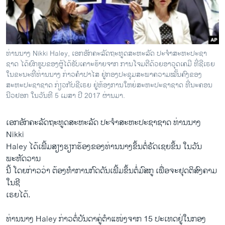
ວິທະຍາສາດ-ເທັກໂນໂລຈີ
ທຸລະກິດ
ພາສາອັງກິດ
ທ່ານ​ນາງ Nikki Haley, ເອກ​ອັກຄະ​ລັດຖະທູດ​ສະຫະລັດ ປະຈຳ​ສະຫະ​ປະຊາ​
ວີດີໂອ
ຊາດ ໄດ້ຍົກຮູບຂອງຜູ້ໄດ້ຮັບເຄາະຮ້າຍຈາກ ການໂຈມຕີດ້ວຍອາວຸດເຄມີ ທີ່ຊີເຣຍ
ໃນຂະນະທີ່ທ່ານນາງ ກ່າວຄໍາປາໄສ ຢູ່ກອງ​ປະຊຸມ​ ສະພາ​ຄວາມ​ໝັ້ນຄົງຂອງ
ສຽງ
ສະຫະປະຊາຊາດ ກ່ຽວກັບຊີເຣຍ ຢູ່ຫ້ອງການໃຫຍ່ສະຫະປະຊາຊາດ ທີ່ນະຄອນ
ນີວຢອກ ໃນວັນທີ 5 ເມສາ ປີ 2017 ຜ່ານມາ.
ລາຍການກະຈາຍສຽງ
ຕິດຕາມພວກເຮົາ ທີ່
ລາຍງານ
ເອກ​ອັກຄະ​ລັດຖະທູດ​ສະຫະລັດ ປະຈຳ​ສະຫະ​ປະຊາ​ຊາດ ທ່ານ​ນາງ
Nikki
Haley ​ໄດ້​ເພີ້ມ​ສຽງ​ຮຽກຮ້ອງຂອງ​ທ່ານ​ນາງຂຶ້ນ​ຕໍ່ຣັດ​ເຊຍຂຶ້ນ ​ໃນ​ວັນ​
ພາສາຕ່າງໆ
ພະຫັດ​ວານ
​ນີ້ ​ໂດຍ​ກ່າວ​ວ່າ ຕ້ອງທໍາ​ການ​ກົດ​ດັນ​ເພີ້​ມຂຶ້ນຕໍ່ມົສກູ ເພື່ອຈະ​ຢຸດ​ຕິສົງຄາມ​
ໃນ​ຊີ
​ເຣຍ​ໄດ້.
ທ່ານ​ນາງ Haley ກ່າວ​ຕໍ່​ບັນດາ​ຄູ່​ຕຳ​ແໜ່​ງຈາກ 15 ປະ​ເທດຢູ່​ໃນກອງ​