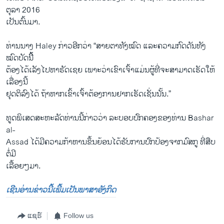
ຕຸລາ 2016
​ເປັນຕົ້ນມາ.
ທ່ານ​ນາງ Haley ກ່າວອີກ​ວ່າ “ສາ​ຍຕາ​ທັງ​ໝົດ ​ແລະ​ຄວາມ​ກົດ​ດັນ​ທັງ​
ໝົດ​ບັດ​ນີ້ີ້
ຕ້ອງ​ໄດ້​ເລັງ​ໄປ​ຫາຣັດ​ເຊຍ ​ເພາະວ່າ​ເຂົາ​ເຈົ້າ​ແມ່ນ​ຜູ້​ທີ່ຈະ​ສາມາດເຮັດ​ໃຫ້​
ເລື່ອ​ງນີ້
ຢຸດ​ຕິລົງ​ໄດ້ ຖ້າ​ຫາກ​ເຂົ້າ​ເຈົ້າ​ຕ້ອງ​ການຢາກ​ເຮັດ​ເຊັ່ນ​ນັ້ນ.”
ທູດ​ພິ​ເສດ​ສະຫະລັດ​ທ່ານ​ນີ້ກ່າວ​ວ່າ ລະບອບ​ປົກຄອງຂອງ​ທ່ານ Bashar
al-
Assad ​ໄດ້​ມີ​ຄວາມ​ກ້າຫານ​ຂຶ້ນຍ້ອນ​ໄດ້​ຮັບ​ການ​ປົກປ້ອງຈາກ​ມົສກູ ທີ່​ສື​ບ
ຕໍ່ມີ
ເລື້ອຍໆມາ.
ເຊີນອ່ານຂ່າວນີ້ເພີ້ມເປັນພາສາອັງກິດ
ແຊຣ໌
Follow us