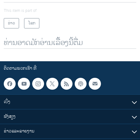
This item is part of
ຂ່າວ
ໂລກ
ທ່ານອາດມັກອ່ານເລື້ອງນີ້ຕື່ມ
ຕິດຕາມພວກເຮົາ ທີ່
ເບິ່ງ
ຟັງສຽງ
ຂ່າວແລະລາຍງານ