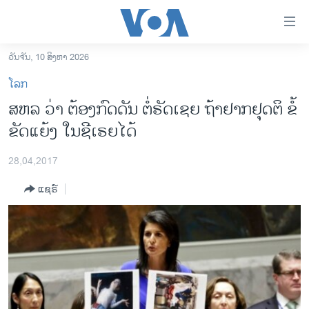
ລິ້ງ
ສຳຫລັບ
ເຂົ້າ
ວັນຈັນ, 10 ສິງຫາ 2026
ຫາ
ໂຮມເພຈ
ໂລກ
ຂ້າມ
ລາວ
ສຫລ ວ່າ ຕ້ອງກົດດັນ ຕໍ່ຣັດເຊຍ ຖ້າຢາກຢຸດຕິ ຂໍ້
ຂ້າມ
ອາເມຣິກາ
ຂັດແຍ້ງ ໃນຊີເຣຍໄດ້
ຂ້າມ
ໄປ
ການເລືອກຕັ້ງ ປະທານາທີບໍດີ ສະຫະລັດ 2024
ຫາ
28,04,2017
ຂ່າວ​ຈີນ
ຊອກ
ແຊຣ໌
ຄົ້ນ
ໂລກ
ເອເຊຍ
ອິດສະຫຼະພາບດ້ານການຂ່າວ
ຊີວິດຊາວລາວ
ຊຸມຊົນຊາວລາວ