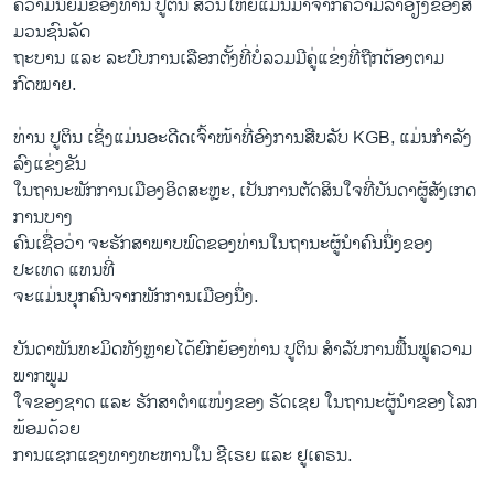
ຄວາມນິຍົມຂອງທ່ານ ປູຕິນ ສ່ວນໃຫຍ່ແມ່ນມາຈາກຄວາມລຳອຽງຂອງສື່
ມວນຊົນລັດ
ຖະບານ ແລະ ລະບົບການເລືອກຕັ້ງທີ່ບໍ່ລວມມີຄູ່ແຂ່ງທີ່ຖືກຕ້ອງຕາມ
ກົດໝາຍ.
ທ່ານ ປູຕິນ ເຊິ່ງແມ່ນອະດີດເຈົ້າໜ້າທີ່ອົງການສືບລັບ KGB, ແມ່ນກຳລັງ
ລົງແຂ່ງຂັນ
ໃນຖານະພັກການເມືອງອິດສະຫຼະ, ເປັນການຕັດສິນໃຈທີ່ບັນດາຜູ້ສັງເກດ
ການບາງ
ຄົນເຊື່ອວ່າ ຈະຮັກສາພາບພົດຂອງທ່ານໃນຖານະຜູ້ນຳຄົນນຶ່ງຂອງ
ປະເທດ ແທນທີ່
ຈະແມ່ນບຸກຄົນຈາກພັກການເມືອງນຶ່ງ.
ບັນດາພັນທະມິດທັງຫຼາຍໄດ້ຍົກຍ້ອງທ່ານ ປູຕິນ ສຳລັບການຟື້ນຟູຄວາມ
ພາກພູມ
ໃຈຂອງຊາດ ແລະ ຮັກສາຕຳແໜ່ງຂອງ ຣັດເຊຍ ໃນຖານະຜູ້ນຳຂອງໂລກ
ພ້ອມດ້ວຍ
ການແຊກແຊງທາງທະຫານໃນ ຊີເຣຍ ແລະ ຢູເຄຣນ.