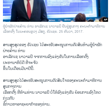
ວິທະຍາສາດ-ເທັກໂນໂລຈີ
ທຸລະກິດ
ພາສາອັງກິດ
ຜູ້ນຳພັກຝ່າຍຄ້ານ ທ່ານ ອາເລັກເຊ ນາວາລນີ ຢືນຢູ່ສູນກາງ ຄະນະກຳມາທິການ
ວີດີໂອ
ເລືອກຕັ້ງ ໃນນະຄອນຫຼວງ ມົສກູ, ຣັດເຊຍ. 25 ທັນວາ, 2017.
ສຽງ
ສານສູງສຸດຂອງ ຣັດເຊຍ ໄດ້ສະໜັບສະໜູນການຕັດສິນຫ້າມຜູ້ນຳພັກ
ລາຍການກະຈາຍສຽງ
ຝ່າຍຄ້ານ ທ່ານ
ຕິດຕາມພວກເຮົາ ທີ່
ອາເລັກເຊ ນາວາລນີ ຈາກການລົງແຂ່ງຂັນໃນການເລືອກຕັ້ງ
ລາຍງານ
ປະທານາທິບໍດີ ທີ່ຈະຈັດ
ຂຶ້ນໃນເດືອນມີນາປີນີ້.
ພາສາຕ່າງໆ
ສານສູງສຸດໄດ້ສະໜັບສະໜູນການຕັດສິນໃຈຂອງຄະນະກຳມາທິການ
ສູນກາງການ
ເລືອກຕັ້ງ ທີ່ຫ້າມທ່ານ ນາວາລນີ ບໍ່ໃຫ້ລົງແຂ່ງຂັນ ຍ້ອນການລົງໂທດ
ກ່ຽວກັບ
ຂໍ້ກ່າວຫາອາຊະຍາກຳຂອງທ່ານ.