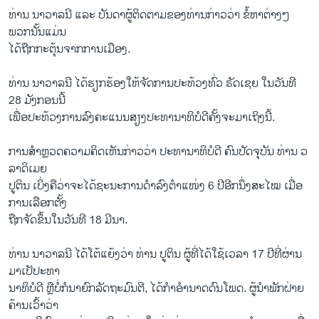
ທ່ານ ນາວາລນີ ແລະ ບັນດາຜູ້ຕິດຕາມຂອງທ່ານກ່າວວ່າ ຂໍ້ຫາຕ່າງໆ
ພວກນັ້ນແມ່ນ
ໄດ້ຖືກກະຕຸ້ນຈາກການເມືອງ.
ທ່ານ ນາວາລນີ ໄດ້ຮຽກຮ້ອງໃຫ້ຈັດການປະທ້ວງທົ່ວ ຣັດເຊຍ ໃນວັນທີ
28 ມັງກອນນີ້
ເພື່ອປະທ້ວງການລົງຄະແນນສຽງປະທານາທິບໍດີຄັ້ງຈະມາເຖິງນີ້.
ການສຳຫຼວດຄວາມຄິດເຫັນກ່າວວ່າ ປະທານາທິບໍດີ ຄົນປັດຈຸບັນ ທ່ານ ວ
ລາດິເມຍ
ປູຕິນ ເບິ່ງຄືວ່າຈະໄດ້ຊະນະການດຳລົງຕຳແໜ່ງ 6 ປີອີກນຶ່ງສະໄໝ ເມື່ອ
ການເລືອກຕັ້ງ
ຖືກຈັດຂຶ້ນໃນວັນທີ 18 ມີນາ.
ທ່ານ ນາວາລນີ ໄດ້ໂຕ້ແຍ້ງວ່າ ທ່ານ ປູຕິນ ຜູ້ທີ່ໄດ້ໃຊ້ເວລາ 17 ປີທີ່ຜ່ານ
ມາເປັປະທາ
ນາທິບໍດີ ຫຼືບໍ່ກໍນາຍົກລັດຖະມົນຕີ, ໄດ້ກຳອຳນາດດົນໂພດ. ຜູ້ນຳພັກຝ່າຍ
ຄ້ານເວົ້າວ່າ