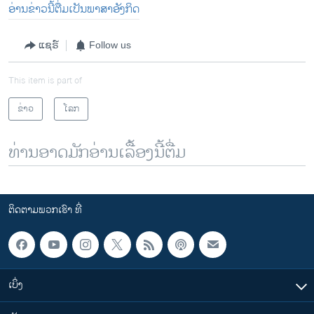
ອ່ານຂ່າວນີ້ຕື່ມເປັນພາສາອັງກິດ
ແຊຣ໌
Follow us
This item is part of
ຂ່າວ
ໂລກ
ທ່ານອາດມັກອ່ານເລື້ອງນີ້ຕື່ມ
ຕິດຕາມພວກເຮົາ ທີ່
ເບິ່ງ