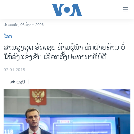
ລິ້ງ
ສຳຫລັບ
ເຂົ້າ
ວັນພະຫັດ, 06 ສິງຫາ 2026
ຫາ
ໂຮມເພຈ
ໂລກ
ຂ້າມ
ລາວ
ສານສູງສຸດ ຣັດເຊຍ ຫ້າມຜູ້ນຳ ພັກຝ່າຍຄ້ານ ບໍ່
ຂ້າມ
ອາເມຣິກາ
ໃຫ້ລົງແຂ່ງຂັນ ເລືອກຕັ້ງປະທານາທິບໍດີ
ຂ້າມ
ໄປ
ການເລືອກຕັ້ງ ປະທານາທີບໍດີ ສະຫະລັດ 2024
ຫາ
07,01,2018
ຂ່າວ​ຈີນ
ຊອກ
ແຊຣ໌
ຄົ້ນ
ໂລກ
ເອເຊຍ
ອິດສະຫຼະພາບດ້ານການຂ່າວ
ຊີວິດຊາວລາວ
ຊຸມຊົນຊາວລາວ