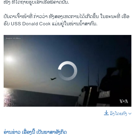
ໜຶ່ງ ທີ່ໄດ້ຖ່າຍຮູບເອົາເຮືອພິຄາດນັ້ນ.
ບັນດາເຈົ້າໜ້າທີ່ ກ່າວວ່າ ທັງສອງເຫດການໄດ້ເກີດຂຶ້ນ ໃນຂະນະທີ່ ເຮືອ
ຮົບ USS Donald Cook ແມ່ນຢູ່ໃນໜ່ານນ້ຳສາກົນ.
No media source currently available
ລິງໂດຍກົງ
0:00
0:00:29
EMBED
SHARE
ອ່ານຂ່າວ ເລື່ອງນີ້ ເປັນພາສາອັງກິດ