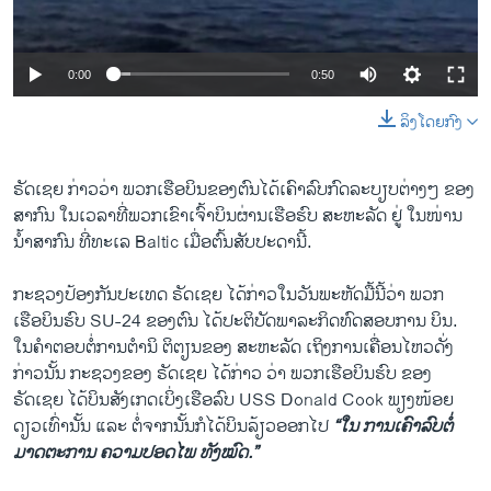
ວິທະຍາສາດ-ເທັກໂນໂລຈີ
ທຸລະກິດ
0:00
0:50
ພາສາອັງກິດ
ລິງໂດຍກົງ
ວີດີໂອ
ສຽງ
ຣັດເຊຍ ກ່າວວ່າ ພວກເຮືອບິນຂອງຕົນໄດ້ເຄົາລົບກົດລະບຽບຕ່າງໆ ຂອງ
ສາກົນ ໃນເວລາທີ່ພວກເຂົາເຈົ້າບິນຜ່ານເຮືອຮົບ ສະຫະລັດ ຢູ່ ໃນໜ່ານ
ລາຍການກະຈາຍສຽງ
ຕິດຕາມພວກເຮົາ ທີ່
ນ້ຳສາກົນ ທີ່ທະເລ Baltic ເມື່ອຕົ້ນສັບປະດານີ້.
ລາຍງານ
ກະຊວງປ້ອງກັນປະເທດ ຣັດເຊຍ ໄດ້ກ່າວໃນວັນພະຫັດມື້ນີ້ວ່າ ພວກ
ເຮືອບິນຮົບ SU-24 ຂອງຕົນ ໄດ້ປະຕິບັດພາລະກິດທົດສອບການ ບິນ.
ພາສາຕ່າງໆ
ໃນຄຳຕອບຕໍ່ການຕຳນິ ຕິຕຽນຂອງ ສະຫະລັດ ເຖິງການເຄື່ອນໄຫວດັ່ງ
ກ່າວນັ້ນ ກະຊວງຂອງ ຣັດເຊຍ ໄດ້ກ່າວ ວ່າ ພວກເຮືອບິນຮົບ ຂອງ
ຣັດເຊຍ ໄດ້ບິນສັງເກດເບິ່ງເຮືອລົບ USS Donald Cook ພຽງໜ້ອຍ
ດຽວເທົ່ານັ້ນ ແລະ ຕໍ່ຈາກນັ້ນກໍໄດ້ບິນລ້ຽວອອກໄປ
“ໃນ ການເຄົາລົບຕໍ່
ມາດຕະການ ຄວາມປອດໄພ ທັງໝົດ.”