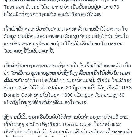
Tass ຂອງ ຣັດເຊຍ ໄດ້ລາຍງານ ວ່າ ເຮືອນັ້ນແມ່ນຢູ່ປະ ມານ 70
ກິໂລແມັດຫ່າງຈາກ ຖານທັບກອງທັບເຮືອຂອງ ຣັດເຊຍ.
ເຈົ້າໜ້າທີ່ກະຊວງປ້ອງກັນປະເທດ ສະຫະລັດ ທ່ານໜຶ່ງໄດ້ປະກາດ ໃນ
ວັນພຸດວານນີ້ວ່າ ເຮືອບິນທະຫານ ຣັດເຊຍ ຈຳນວນໜຶ່ງໄດ້ບິນ ຜ່ານໃນ
ແບບຈຳລອງການຈູ່ໂຈມຫຼາຍຖ້ຽວ ໃກ້ໆກັບເຮືອພິຄາດ ໃນ ຕະຫຼອດ
ໄລຍະສອງມື້ໃນສັບປະດານີ້.
ເທື່ອທຳອິດຂອງສອງເຫດການດັ່ງກ່າວນັ້ນ ຊຶ່ງເຈົ້າໜ້າທີ່ ສະຫະລັດ ເອີ້ນ
ວ່າ
“ທ່າທີການ ຮຸກຮານຫຼາຍກວ່າສິ່ງໃດໆ ທີ່ພວກເຮົາໄດ້ເຫັນໃນ ເວລາ
ດົນນານ”
ທີ່ເກີດຂຶ້ນ ເມື່ອ ວັນທີ 11 ເມສາຜ່ານມານີ້. ເຮືອບິນ ໂຈມຕີຂອງ
ຣັດເຊຍ 2 ລຳ ໄດ້ບິນກັບໄປກັບມາ 20 ຖ້ຽວຜ່ານເຂົ້າ ໃກ້ໆເຮືອລົບ USS
Donald Cook ພາຍໃນໄລຍະ 1,000 ແມັດ ຢູ່ລະ ດັບຄວາມສູງ 30
ແມັດຊຶ່ງໃກ້ພຽງພໍທີ່ຈະກໍ່ສ້າງຄືນຟອງໃນທະເລ.
Russian Jets Conduct 'Unsafe and Unprofessional' Flybys near US Ship
EMBED
SHARE
ຫຼັງຈາກມື້ນັ້ນ ພວກເຮືອບິນລົບໄດ້ທຳການບິນຈຳລອງການໂຈມຕີ ຜ່ານ
by
ສຽງອາເມຣິກາ ວີໂອເອລາວ
ເຂົ້າໄປພຽງ 9 ແມັດ ເທິງເຮືອຮົບ Donald Cook. ໃນເທື່ອນີ້ ພວກ
ເຮືອບິນອາຍພົ່ນ ແມ່ນບິນຮ່ວມມາ ດ້ວຍເຮືອບິນເຮລິຄອບເຕີ້ ທະຫານລຳ