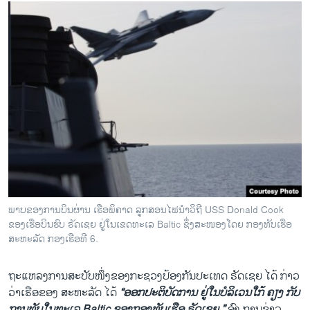
ພາບຂອງການບິນຜ່ານ ເຮືອພິຄາດ ລູກສອນໄຟນຳວິຖີ USS Donald Cook
ຂອງເຮືອບິນຮົບ ຣັດເຊຍ ຢູ່ໃນເຂດທະເລ Baltic ຊຶ່ງສະໜອງໂດຍ ກອງທັບເຮືອ
ສະຫະລັດ ກອງເຮືອທີ 6.
ຖະແຫລງການສະບັບໜຶ່ງຂອງກະຊວງປ້ອງກັນປະເທດ ຣັດເຊຍ ໄດ້ ກ່າວ
ວ່າເຮືອຂອງ ສະຫະລັດ ໄດ້
“ອອກປະຕິບັດການ ຢູ່ໃນບໍລິເວນໃກ້ ຄຽງ ກັບ
ຖານທັບໃນທະເລ Baltic ຂອງກອງທັບເຮືອ ຣັດເຊຍ.”
ອົງ ການຂ່າວ