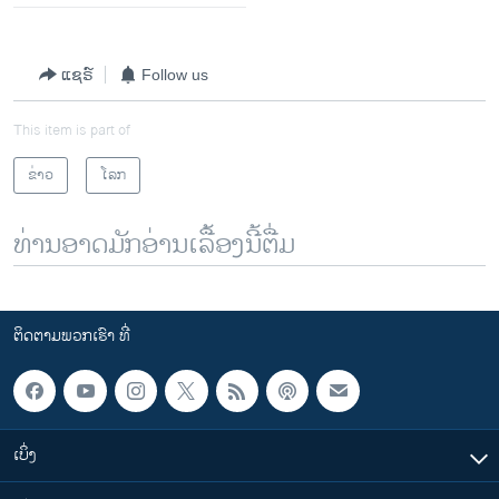
ແຊຣ໌
Follow us
This item is part of
ຂ່າວ
ໂລກ
ທ່ານອາດມັກອ່ານເລື້ອງນີ້ຕື່ມ
ຕິດຕາມພວກເຮົາ ທີ່
ເບິ່ງ