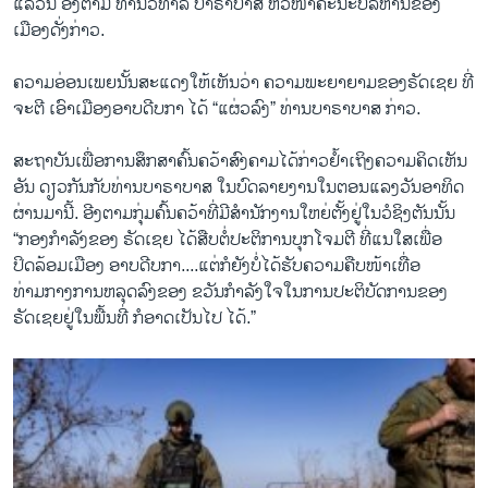
ແລ້ວນີ້ ອີງຕາມ ທ່ານວິທາລີ ບາຣາບາສ ຫົວໜ້າຄະນະບໍລິຫານຂອງ
ເມືອງດັ່ງກ່າວ.
ຄວາມອ່ອນເພຍນັ້ນສະແດງໃຫ້ເຫັນວ່າ ຄວາມພະຍາຍາມຂອງຣັດເຊຍ ທີ່
ຈະຕີ ເອົາເມືອງອາບດີບກາ ໄດ້ “ແຜ່ວລົງ” ທ່ານບາຣາບາສ ກ່າວ.
ສະຖາບັນເພື່ອການສຶກສາຄົ້ນຄວ້າສົງຄາມໄດ້ກ່າວ​ຢ້ຳເຖິງຄວາມ​ຄິດ​ເຫັນ​
ອັນ ດຽວກັນກັບທ່ານບາຣາບາສ ໃນບົດລາຍງານໃນຕອນແລງວັນອາທິດ
ຜ່ານມານີ້. ອີງຕາມກຸ່ມຄົ້ນຄວ້າທີ່ມີສຳນັກງານໃຫຍ່ຕັ້ງຢູ່ໃນວໍຊິງຕັນນັ້ນ
“ກອງກຳລັງຂອງ ຣັດເຊຍ ໄດ້ສືບຕໍ່ປະຕິການບຸກໂຈມຕີ ທີ່ແນໃສເພື່ອ
ປິດລ້ອມເມືອງ ອາບດີບກາ....ແຕ່ກໍຍັງບໍ່ໄດ້ຮັບຄວາມຄືບໜ້າເທື່ອ
ທ່າມກາງການຫລຸດລົງຂອງ ຂວັນກຳລັງໃຈໃນການປະຕິບັດການຂອງ
ຣັດເຊຍຢູ່ໃນພື້ນທີ່ ກໍອາດເປັນໄປ ໄດ້.”