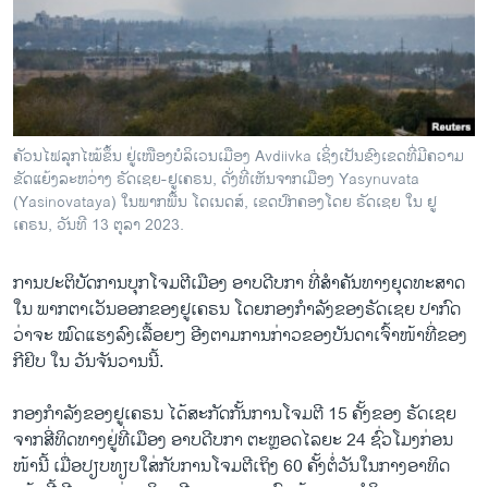
ວິທະຍາສາດ-ເທັກໂນໂລຈີ
ທຸລະກິດ
ພາສາອັງກິດ
ວີດີໂອ
ຄັວນໄຟລຸກໄໝ້ຂຶ້ນ ຢູ່ເໜືອງບໍລິເວນເມືອງ Avdiivka ເຊິ່ງເປັນຂົງເຂດທີ່ມີຄວາມ
ສຽງ
ຂັດແຍ້ງລະຫວ່າງ ຣັດເຊຍ-ຢູເຄຣນ, ດັ່ງທີ່ເຫັນຈາກເມືອງ Yasynuvata
(Yasinovataya) ໃນພາກພື້ນ ໂດເນດສ໌, ເຂດປົກຄອງໂດຍ ຣັດເຊຍ ໃນ ຢູ
ລາຍການກະຈາຍສຽງ
ເຄຣນ, ວັນທີ 13 ຕຸລາ 2023.
ຕິດຕາມພວກເຮົາ ທີ່
ລາຍງານ
ການປະຕິບັດການບຸກໂຈມຕີເມືອງ ອາບດີບກາ ທີ່ສຳຄັນທາງຍຸດທະສາດ
ໃນ ພາກຕາເວັນອອກຂອງຢູເຄຣນ ໂດຍກອງກຳລັງຂອງຣັດເຊຍ ປາກົດ
ວ່າຈະ ໝົດແຮງລົງເລື້ອຍໆ ອີງຕາມການກ່າວຂອງບັນດາເຈົ້າໜ້າທີ່ຂອງ
ພາສາຕ່າງໆ
ກີຢິບ ໃນ ວັນຈັນວານນີ້.
ກອງກຳລັງຂອງຢູເຄຣນ ໄດ້ສະ​ກັດ​ກັ້ນການໂຈມຕີ 15 ຄັ້ງຂອງ ຣັດເຊຍ
ຈາກສີ່ທິດທາງຢູ່ທີ່ເມືອງ ອາບດີບກາ ຕະຫຼອດໄລຍະ 24 ຊົ່ວໂມງກ່ອນ
ໜ້ານີ້ ເມື່ອປຽບທຽບໃສ່ກັບການໂຈມຕີເຖິງ 60 ຄັ້ງຕໍ່ວັນໃນກາງອາທິດ