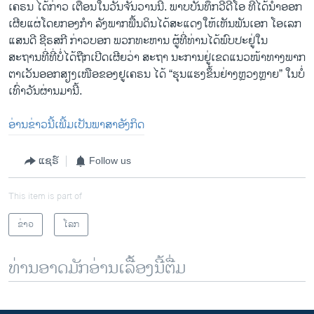
ເຄຣນ ໄດ້ກ່າວ ເຕືອນໃນວັນຈັນວານນີ້. ພາບບັນທຶກວີດີໂອ ທີ່ໄດ້ນຳອອກ
ເຜີຍແຜ່ໂດຍກອງກຳ ລັງພາກພື້ນດິນໄດ້ສະແດງໃຫ້ເຫັນພັນເອກ ໂອເລກ
ແສນດີ ຊີຣສກີ ກ່າວບອກ ພວກທະຫານ ຜູ້ທີ່ທ່ານໄດ້ພົບປະຢູ່ໃນ
ສະຖານທີ່ທີ່ບໍ່ໄດ້ຖືກເປີດເຜີຍວ່າ ສະຖາ ນະການຢູ່ເຂດແນວໜ້າທາງພາກ
ຕາເວັນອອກສຽງເໜືອຂອງຢູເຄຣນ ໄດ້ “ຮຸນ​ແຮງຂຶ້ນຢ່າງຫຼວງຫຼາຍ” ໃນບໍ່
ເທົ່າວັນຜ່ານມານີ້.
ອ່ານຂ່າວນີ້ເພີ້ມເປັນພາສາອັງກິດ
ແຊຣ໌
Follow us
This item is part of
ຂ່າວ
ໂລກ
ທ່ານອາດມັກອ່ານເລື້ອງນີ້ຕື່ມ