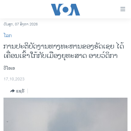
ລິ້ງ
ສຳຫລັບ
ເຂົ້າ
ວັນສຸກ, 07 ສິງຫາ 2026
ຫາ
ໂຮມເພຈ
ໂລກ
ຂ້າມ
ລາວ
ການປະຕິບັດງານທາງທະຫານຂອງຣັດເຊຍ ໄດ້
ຂ້າມ
ອາເມຣິກາ
ເຄື່ອນເຂົ້າໃກ້ກັບເມືອງຍຸທະສາດ ອາບວ໌ດິກາ
ຂ້າມ
ໄປ
ການເລືອກຕັ້ງ ປະທານາທີບໍດີ ສະຫະລັດ 2024
ຫາ
ວີໂອເອ
ຂ່າວ​ຈີນ
ຊອກ
17,10,2023
ຄົ້ນ
ໂລກ
ແຊຣ໌
ເອເຊຍ
ອິດສະຫຼະພາບດ້ານການຂ່າວ
ຊີວິດຊາວລາວ
ຊຸມຊົນຊາວລາວ