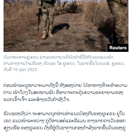
ບັນດາທະຫານຢູເຄຣນ ຍ່າງລະຫວ່າງປະຕິບັດໜ້າທີ່ໃກ້ກັບເຂດແນວໜ້າ,
ທ່າມກາງການໂຈມຕີຂອງ ຣັດເຊຍ ໃສ່ ຢູເຄຣນ, ໃນພາກພື້ນໂດເນດສ໌, ຢູເຄຣນ,
ວັນທີ 15 ຕຸລາ 2023.
ກ່ອນໜ້າລະດູໜາວຈະມາເຖິງນີ້ ທັງສອງຝ່າຍ ໄດ້ຫາທາງທີ່ຈະທຳຄວາມ
ກ່າວ ໜ້າໃດໆໃນສະໜາມລົບ ທີ່ອາດຈະກະຕຸ້ນຄວາມພະຍາຍາມຂອງ
ພວກເຂົ້າເຈົ້າ ແລະສ້າງຂວັນກຳລັງໃຈ.
ຣັດເຊຍຫວັງວ່າ ຈະສາມາດບຸກຜ່ານຜ່າແນວປ້ອງກັນຂອງຢູເຄຣນ ຢູ່ໃນ
ເຂດ ແນວໜ້າລະຫວ່າງ ກູປີອານສຄ໌ແລະລີແມນ ທາງພາກຕາເວັນອອກ
ສຽງເໜືອ ຂອງຢູເຄຣນ ດັ່ງທີ່ຜູ້ບັນຊາການກອງກຳລັງພາກພື້ນດິນຂອງຢູ