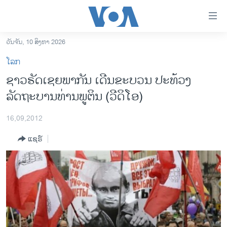
ລິ້ງ
ສຳຫລັບ
ເຂົ້າ
ວັນຈັນ, 10 ສິງຫາ 2026
ຫາ
ໂຮມເພຈ
ໂລກ
ຂ້າມ
ລາວ
ຊາວຣັດເຊຍພາກັນ ເດີນຂະບວນ ປະທ້ວງ
ຂ້າມ
ອາເມຣິກາ
ລັດຖະບານທ່ານພູຕິນ (ວີດິໂອ)
ຂ້າມ
ໄປ
ການເລືອກຕັ້ງ ປະທານາທີບໍດີ ສະຫະລັດ 2024
ຫາ
16,09,2012
ຂ່າວ​ຈີນ
ຊອກ
ແຊຣ໌
ຄົ້ນ
ໂລກ
ເອເຊຍ
ອິດສະຫຼະພາບດ້ານການຂ່າວ
ຊີວິດຊາວລາວ
ຊຸມຊົນຊາວລາວ