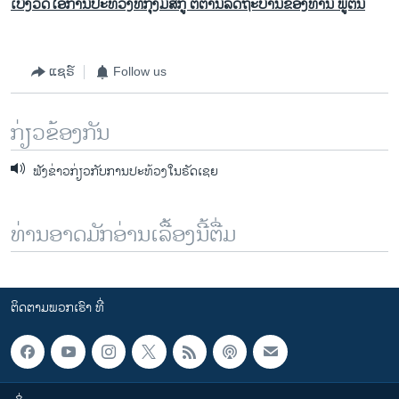
ເບິ່ງວີດິໂອການປະທ້ວງທີ່ກຸງມົສກູ ຕໍ່ຕ້ານລັດຖະບານຂອງທ່ານ ພູຕິນ
ແຊຣ໌
Follow us
ກ່ຽວຂ້ອງກັນ
ຟັງຂ່າວກ່ຽວກັບການປະທ້ວງໃນຣັດເຊຍ
ທ່ານອາດມັກອ່ານເລື້ອງນີ້ຕື່ມ
ຕິດຕາມພວກເຮົາ ທີ່