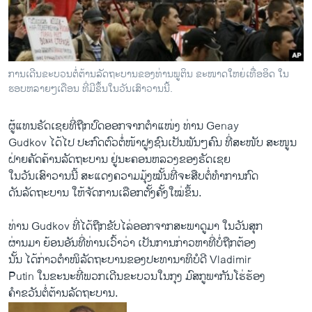
ວິທະຍາສາດ-ເທັກໂນໂລຈີ
ທຸລະກິດ
ພາສາອັງກິດ
ການເດີນຂະບວນຕໍ່ຕ້ານລັດຖະບານຂອງທ່ານພູຕິນ ຂະໜາດໃຫຍ່ເທື່ອອິດ ໃນ
ວີດີໂອ
ຮອບຫລາຍໆເດືອນ ທີ່ມີຂຶ້ນໃນວັນເສົາວານນີ້.
ສຽງ
ຜູ້ແທນຣັດເຊຍທີ່ຖືກປົດອອກຈາກຕໍາແໜ່ງ ທ່ານ Genay
ລາຍການກະຈາຍສຽງ
Gudkov ໄດ້ໄປ ປະກົດຕົວຕໍ່ໜ້າຝູງຊົນເປັນພັນໆຄົນ ທີ່ສະໜັບ ສະໜູນ
ຕິດຕາມພວກເຮົາ ທີ່
ຝ່າຍຄັດຄ້ານລັດຖະບານ ຢູ່ນະຄອນຫລວງຂອງຣັດເຊຍ
ລາຍງານ
ໃນວັນເສົາວານນີ້ ສະແດງຄວາມມຸ້ງໝັ້ນທີ່ຈະສືບຕໍ່ທໍາການກົດ
ດັນລັດຖະບານ ໃຫ້ຈັດການເລືອກຕັ້ງຄັ້ງໃໝ່ຂຶ້ນ.
ພາສາຕ່າງໆ
ທ່ານ Gudkov ທີ່ໄດ້ຖືກຂັບໄລ່ອອກຈາກສະພາດູມາ ໃນວັນສຸກ
ຜ່ານມາ ຍ້ອນອັນທີ່ທ່ານເວົ້າວ່າ ເປັນການກ່າວຫາທີ່ບໍ່ຖືກຕ້ອງ
ນັ້ນ ໄດ້ກ່າວຕໍາໜິລັດຖະບານຂອງປະທານາທິບໍດີ Vladimir
Putin ໃນຂະນະທີ່ພວກເດີນຂະບວນໃນກຸງ ມົສກູພາກັນໂຮ່ຮ້ອງ
ຄໍາຂວັນຕໍ່ຕ້ານລັດຖະບານ.