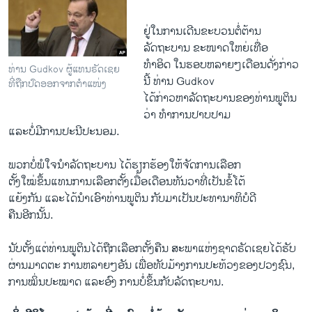
ຢູ່ໃນການເດີນຂະບວນຕໍ່ຕ້ານ
ລັດຖະບານ ຂະໜາດໃຫຍ່ເທື່ອ
ທໍາອິດ ໃນຮອບຫລາຍໆເດືອນດັ່ງກ່າວ
ທ່ານ Gudkov ຜູ້ແທນຣັດເຊຍ
ນີ້ ທ່ານ Gudkov
ທີ່ຖືກປົດອອກຈາກຕໍາແໜ່ງ
ໄດ້ກ່າວຫາລັດຖະບານຂອງທ່ານພູຕິນ
ວ່າ ທໍາການປາບປາມ
ແລະບໍ່ມີການປະນີປະນອມ.
ພວກບໍ່ພໍໃຈນໍາລັດຖະບານ ໄດ້ຮຽກຮ້ອງໃຫ້ຈັດການເລືອກ
ຕັ້ງໃໝ່ຂຶ້ນແທນການເລືອກຕັ້ງເມື່ອເດືອນທັນວາທີ່ເປັນຂໍ້ໂຕ້
ແຍ້ງກັນ ແລະໄດ້ນໍາເອົາທ່ານພູຕິນ ກັບມາເປັນປະທານາທິບໍດີ
ຄືນອີກນັ້ນ.
ນັບຕັ້ງແຕ່ທ່ານພູຕິນໄດ້ຖືກເລືອກຕັ້ງຄືນ ສະພາແຫ່ງຊາດຣັດເຊຍໄດ້ຮັບ
ຜ່ານມາດຕະ ການຫລາຍໆອັນ ເພື່ອທັບມ້າງການປະທ້ວງຂອງປວງຊົນ,
ການໝິ່ນປະໝາດ ແລະອົງ ການບໍ່ຂຶ້ນກັບລັດຖະບານ.