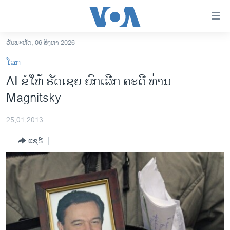
ລິ້ງ
ສຳຫລັບ
ເຂົ້າ
ວັນພະຫັດ, 06 ສິງຫາ 2026
ຫາ
ໂຮມເພຈ
ໂລກ
ຂ້າມ
ລາວ
AI ຂໍໃຫ້ ຣັດ​ເຊຍ ຍົກເລີກ ​ຄະດີ ທ່ານ
ຂ້າມ
ອາເມຣິກາ
Magnitsky
ຂ້າມ
ໄປ
ການເລືອກຕັ້ງ ປະທານາທີບໍດີ ສະຫະລັດ 2024
ຫາ
25,01,2013
ຂ່າວ​ຈີນ
ຊອກ
ແຊຣ໌
ຄົ້ນ
ໂລກ
ເອເຊຍ
ອິດສະຫຼະພາບດ້ານການຂ່າວ
ຊີວິດຊາວລາວ
ຊຸມຊົນຊາວລາວ