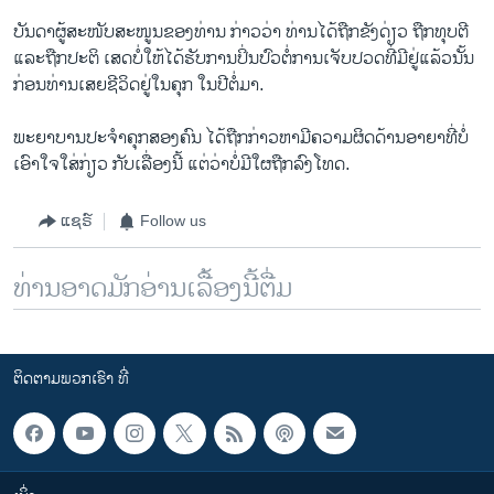
ບັນດາຜູ້ສະໜັບສະໜູນຂອງທ່ານ ກ່າວວ່າ ທ່ານໄດ້ຖືກຂັງດ່ຽວ ຖືກທຸບຕີ
ແລະຖືກປະຕິ ເສດບໍ່ໃຫ້ໄດ້ຮັບການປິ່ນປົວຕໍ່ການເຈັບປວດທີ່ມີຢູ່ແລ້ວນັ້ນ
ກ່ອນທ່ານເສຍຊີວິດຢູ່ໃນຄຸກ ໃນປີຕໍ່ມາ.
ພະຍາບານປະຈໍາຄຸກສອງຄົນ ໄດ້ຖືກກ່າວຫາມີຄວາມຜິດດ້ານອາຍາທີ່ບໍ່
ເອົາໃຈໃສ່ກ່ຽວ ກັບເລື່ອງນີ້ ແຕ່ວ່າບໍ່ມີໃຜຖືກລົງໂທດ.
ແຊຣ໌
Follow us
ທ່ານອາດມັກອ່ານເລື້ອງນີ້ຕື່ມ
ຕິດຕາມພວກເຮົາ ທີ່