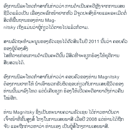
ອົງການນິລະໂທດກຳສາກົນກ່າວວ່າ ການດຳເນີນຄະດີຫຼັງຈາກການເສຍ
ຊີວິດແລ້ວເປັນ ເລື່ອງຕະລົກໜ້າຢາກຫົວ ມີຈຸດປະສົງຮ້າຍແລະລະເມີດຕໍ່
ສິດທິພື້ນຖານຂອງທ່ານ Mag-
nitsky ເຖິງແມ່ນວ່າຜູ້ກ່ຽວໄດ້ຕາຍໄປແລ້ວກໍຕາມ.
ສານລັດຖະທໍາມະນູນຂອງຣັດເຊຍໄດ້ຕັດສິນໃນປີ 2011 ນັ້ນວ່າ ຄອບຄົວ
ຂອງຜູ້ຕ້ອງສົງ
ໄສທີ່ຕາຍກ່ອນການດຳເນີນຄະດີນັ້ນ ມີສິດທີ່ຈະຮຽກຮ້ອງໃຫ້ຍຸຕິການ
ສືບສວນໄດ້.
ອົງການນິລະໂທດກຳສາກົນກ່າວວ່າ ຄອບຄົວຂອງທ່ານ Magnitsky
ຕ້ອງການຢາກໃຫ້ ນຳເອົາພວກຮັບຜິດຊອບກ່ຽວກັບການເສຍຊີວິດຂອງ
ທ່ານນັ້ນມາລົງໂທດ ແຕ່ບໍ່ເຄີຍຮຽກ ຮ້ອງໃຫ້ເປີດຄະດີອາຍາດັ່ງກ່າວຄືນ
ໃໝ່ອີກ.
ທ່ານ Magnitsky ຊຶ່ງເປັນທະນາຍຄວາມຣັດເຊຍ ໄດ້ກ່າວຫາບັນດາ
ເຈົ້າໜ້າທີ່ຂັ້ນສູງສໍ້ ໂກງໃນການເສຍພາສີ ເມື່ອປີ 2008 ແຕ່ທ່ານໄດ້ຖືກ
ຈັບ ແລະຖືກກ່າວຫາວ່າ ທ່ານເອງ ເປັນຜູ້ສໍ້ໂກງການເສຍພາສີ.