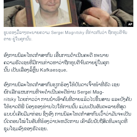
ວິທະຍາສາດ-ເທັກໂນໂລຈີ
ທຸລະກິດ
ພາສາອັງກິດ
ຮູບຂອງມື້ລາງທະນາຍຄວາມ Sergei Magnitsky ທີ່ກ່າວກັນວ່າ ຖືກທຸບຕີຈົນ
ວີດີໂອ
ຕາຍ ຢູ່ໃນຄຸກນັ້ນ.
ສຽງ
ອົງການນິລະໂທດກຳສາກົນ ເອີ້ນການດຳເນີນຄະດີ ທະນາຍ
ລາຍການກະຈາຍສຽງ
ຄວາມຣັດເຊຍທີ່ມີການກ່າວຫາວ່າຖືກທຸບຕີຈົນຕາຍຢູ່ໃນຄຸກ
ຕິດຕາມພວກເຮົາ ທີ່
ນັ້ນ ເປັນເລື່ອງລໍ້ຫຼິ້ນ Kafkaesque.
ລາຍງານ
ອົງການນິລະໂທດກຳສາກົນຮຽກຮ້ອງໃຫ້ບັນດາເຈົ້າໜ້າທີ່ຣັດ ເຊຍ
ຍົກເລີກແຜນການທີ່ຈະດຳເນີນຄະດີທ່ານ Sergei Mag-
ພາສາຕ່າງໆ
nitsky ໂດຍກ່າວວ່າ ການນໍາເອົາຄົນທີ່ຕາຍແລ້ວໄປຂຶ້ນສານ ແລະບັງຄັບ
ໃຫ້ຍາດຕິພີ່ ນ້ອງຂອງທ່ານໄປໃຫ້ການນັ້ນ ແມ່ນເປັນອັນຕະລາຍທີ່ສຸດ
ແບບບໍ່ເຄີຍມີມາກ່ອນ ຊຶ່ງອົງ ການນິລະໂທດກຳສາກົນເວົ້າວ່າມັນຈະເປັນ
ບົດຕອນໃໝ່ໃນອັນທີ່ຮ້ອງວ່າປະຫວັດການ ເຄົາລົບນັບຖືສິດທິມະນຸດທີ່
ຊຸມໂຊມລົງຂອງຣັດເຊຍ.