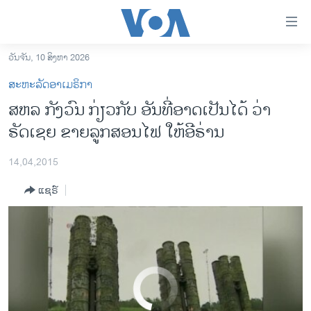
ລິ້ງ
ສຳຫລັບ
ເຂົ້າ
ວັນຈັນ, 10 ສິງຫາ 2026
US Officials: Potential Delivery of Russian Anti-Missile System to Iran ‘Unhelpful’
EMBED
SHARE
ຫາ
ໂຮມເພຈ
ສະຫະລັດອາເມຣິກາ
ຂ້າມ
ລາວ
ສຫລ ກັງວົນ ກ່ຽວກັບ ອັນທີ່ອາດເປັນໄດ້ ວ່າ
ຂ້າມ
ອາເມຣິກາ
ຣັດເຊຍ ຂາຍລູກສອນໄຟ ໃຫ້ອີຣ່ານ
ຂ້າມ
ໄປ
ການເລືອກຕັ້ງ ປະທານາທີບໍດີ ສະຫະລັດ 2024
ຫາ
14,04,2015
ຂ່າວ​ຈີນ
ຊອກ
ແຊຣ໌
ຄົ້ນ
ໂລກ
ເອເຊຍ
ອິດສະຫຼະພາບດ້ານການຂ່າວ
ຊີວິດຊາວລາວ
No media source currently available
ຊຸມຊົນຊາວລາວ