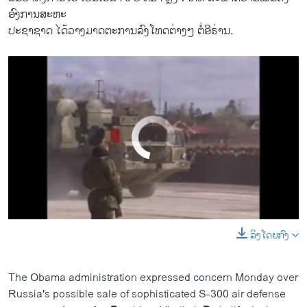
ອົງການສະຫະ​
ປະຊາ​ຊາດ ​ໄດ້​ວາງ​ມາດ​ຕະການ​ລົງ​ໂທ​ດຕ່າງໆ ຕໍ່​ອີຣ່ານ.
No media source currently available
ລິງໂດຍກົງ
0:00
0:01:39
EMBED
SHARE
The Obama administration expressed concern Monday over
Russia's possible sale of sophisticated S-300 air defense