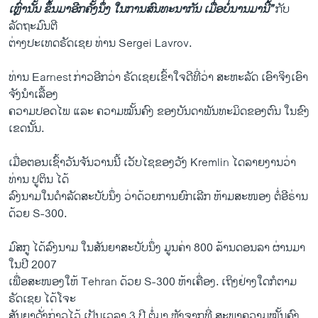
ເຫຼົ່ານັ້ນ ຂຶ້ນມາອີກ​ຄັ້ງນຶ່ງ ​ໃນ​ການ​ສົນທະນາ​ກັນ​ ເມື່ອ​ບໍ່​ນານ​ມາ​ນີ້”
ກັບ
ລັດຖະມົນຕີ
​ຕ່າງປະ​ເທດຣັດເຊຍ ທ່ານ Sergei Lavrov.
ທ່ານ Earnest ກ່າວ​ອີກ​ວ່າ ຣັດ​ເຊຍ​ເຂົ້າ​ໃຈດີທີ່ວ່າ ສະຫະລັດ ​ເອົາ​ຈິງ​ເອົາ​
ຈັງ​ນຳ​ເລື້ອງ
​ຄວາມ​ປອດ​ໄພ ​ແລະ ຄວາມ​ໝັ້ນຄົງ ຂອງບັນດາພັນທະ​ມິດ​ຂອງຕົນ ​ໃນ​ຂົງ​
ເຂດ​ນັ້ນ.
​ເມື່ອ​ຕອນ​ເຊົ້າວັນ​ຈັນ​ວານ​ນີ້ ​ເວັບ​ໄຊ​ຂອງວັງ Kremlin ​ໄດລາຍງານ​ວ່າ
ທ່ານ ປູ​ຕິນ ​ໄດ້​
ລົງ​ນາມ​ໃນ​ດຳລັດ​ສະບັບ​ນຶ່ງ ວ່າ​ດ້ວຍ​ການ​ຍົກ​ເລີກ ຫ້າມ​ສະໜອງ ຕໍ່​ອີຣ່ານ
ດ້ວຍ S-300.
US Russia Iran
EMBED
SHARE
ມົສກູ ​ໄດ້​ລົງ​ນາມ ​ໃນສັນຍາ​ສະບັບ​ນຶ່ງ ມູນ​ຄ່າ 800 ລ້ານ​ດອນ​ລາ ຜ່ານ​ມາ​
by
ສຽງອາເມຣິກາ ວີໂອເອລາວ
ໃນ​ປີ 2007 ​
ເພື່ອ​ສະໜອງ​ໃຫ້ Tehran ດ້ວຍ S-300 ຫ້າເຄື່ອງ. ​ເຖິງ​ຢ່າງ​ໃດ​ກໍ​ຕາມ
ຣັດ​ເຊຍ ​ໄດ້​ໂຈະ​
ສັນຍາ​ດັ່ງກ່າວ​ໄວ້ ​ເປັນ​ເວລາ 3 ປີ ຕໍ່​ມາ ຫຼັງຈາກ​ທີ່​ ສະພາ​ຄວາມ​ໝັ້ນຄົງ​