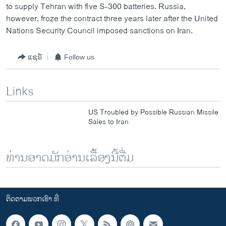
to supply Tehran with five S-300 batteries. Russia,
however, froze the contract three years later after the United
Nations Security Council imposed sanctions on Iran.
ແຊຣ໌
Follow us
Links
US Troubled by Possible Russian Missile
Sales to Iran
ທ່ານອາດມັກອ່ານເລື້ອງນີ້ຕື່ມ
ຕິດຕາມພວກເຮົາ ທີ່