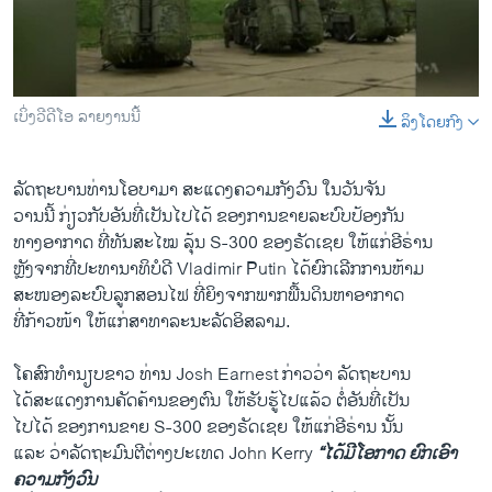
ວິທະຍາສາດ-ເທັກໂນໂລຈີ
ທຸລະກິດ
ພາສາອັງກິດ
ເບິ່ງວີດີໂອ ລາຍງານນີ້
ລິງໂດຍກົງ
0:00
0:02:02
ວີດີໂອ
EMBED
SHARE
ສຽງ
ລັດຖະບານທ່ານ​ໂອ​ບາ​ມາ ສະ​ແດງ​ຄວາມ​ກັງວົນ ​ໃນ​ວັນ​ຈັນ​
ວານ​ນີ້ ກ່ຽວ​ກັບ​ອັນ​ທີ່​ເປັນ​ໄປໄດ້​ ຂອງການ​ຂາຍ​ລະບົບ​ປ້ອງ​ກັນ
ລາຍການກະຈາຍສຽງ
ຕິດຕາມພວກເຮົາ ທີ່
ທາງ​ອາກາດ ທີ່​ທັນ​ສະ​ໄໝ ລຸ້ນ S-300 ຂອງຣັດ​ເຊຍ ​ໃຫ້​ແກ່​ອີຣ່ານ
ລາຍງານ
ຫຼັງຈາກ​ທີ່​ປະທານາທິບໍດີ Vladimir Putin ​ໄດ້​ຍົກ​ເ​ລີກ​ການ​ຫ້າມ​
ສະ​ໜອງລະບົບ​ລູກ​ສອນ​ໄຟ ທີ່ຍິງຈາກພາກ​ພື້ນ​ດິນຫາອາກາດ
ທີ່​ກ້າວໜ້າ ​ໃຫ້​ແກ່​ສາ​ທາ​ລະນະ​ລັດ​ອິສລາມ.
ພາສາຕ່າງໆ
​ໂຄສົກທຳນຽບຂາວ ທ່ານ Josh Earnest ກ່າວ​ວ່າ ລັດຖະບານ
​ໄດ້​ສະ​ແດງ​ການ​ຄັດຄ້ານ​ຂອງ​ຕົນ ໃຫ້ຮັບ​ຮູ້​ໄປ​ແລ້ວ ຕໍ່ອັນ​ທີ່​ເປັນ​
ໄປໄດ້​ ຂອງການ​ຂາຍ S-300 ​ຂອງຣັດ​ເຊຍ ໃຫ້​ແກ່​ອີ​ຣ່ານ ນັ້ນ
​ແລະ ວ່າ​ລັດຖະມົນຕີ​ຕ່າງປະ​ເທດ John Kerry
“ໄດ້ມີ​ໂອກາດ​ ຍົກ​ເອົາ​
ຄວາມ​ກັງວົນ​