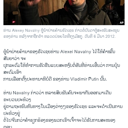
ວິທະຍາສາດ-ເທັກໂນໂລຈີ
ທຸລະກິດ
ພາສາອັງກິດ
ທ່ານ Alexey Navalny ຜູ້ນໍາຝ່າຍຄ້ານຣັດເຊຍ ກ່າວຕໍ່ບັນດາຜູ້ສະໜັບສະໜຸນ
ວີດີໂອ
ຂອງທ່ານ ຫລັງຈາກຖືກຕໍາ ຫລວດປ່ອຍໂຕທີ່ກຸງມົສກູ. ວັນທີ 6 ມີນາ 2012.
ສຽງ
ຜູ້​ນໍາ​ຝ່າຍ​ຄ້ານາຂອງຣັດ​ເຊຍທ່ານ Alexei Navalny ​ໄດ້ໃຫ້​ຄຳ​ໝັ້ນ
ລາຍການກະຈາຍສຽງ
ສັນຍາ​ວ່າ ຈະ
ຕິດຕາມພວກເຮົາ ທີ່
ປຸກລະດົມໃຫ້​ທຳ​ການຂັດ​ຂືນ​ແບບ​ສະຫງົບຕໍ່​ອັນ​ທີ່​ທ່ານເອີ້ນວ່າ ການ​ປຸ້ນ
ລາຍງານ
ສະດົມເອົາ​
ການ​ເລືອກ​ຕັ້ງປະທານາທິບໍດີ​ ຂອງທ່ານ Vladimir Putin ນັ້ນ.
ພາສາຕ່າງໆ
ທ່ານ Navalny ກ່າວ​ວ່າ ຫລາຍ​ສິບ​ພັນ​ຄົນ​ຈະ​ພາກັນ​ອອກ​ມາ​ເດີນ​
ຂະບວນປະ​ທ້ວງ
ຢູ່​ຕາມຖະໜົນ​ຫົນ​ທາງໃນ​ເມືອງຕ່າງໆຂອງຣັດ​ເຊຍ ​ແລະ​ຈະ​ດໍາ​ເນີ​ນການ​
ປະ​ທ້ວງ​ຢູ່
ຕໍ່​ໄປ​ຈົນ​ກວ່າ​ຄຳ​ຮຽກຮ້ອງ​ຂອງ​ພວກເຂົາ​ເຈົ້າ​ຈະ​ໄດ້​ຮັບ​ການ​ສະໜອງ​
ຕອບ.