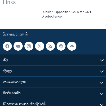
Links
Russian Opposition Calls for Civil
Disobedience
ຕິດຕາມພວກເຮົາ ທີ່
ເບິ່ງ
ຟັງສຽງ
ຂ່າວແລະລາຍງານ
ຕິດຕໍ່ພວກເຮົາ
ວີໂອເອລາວ ສາມາດ ເຂົ້າເຖິງໄດ້ທີ່