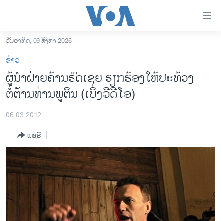
ລິ້ງ
ສຳຫລັບ
ເຂົ້າ
ວັນອາທິດ, 09 ສິງຫາ 2026
ຫາ
ໂຮມເພຈ
ຂ່າວ
ຂ້າມ
ລາວ
ຜູ້ນໍາຝ່າຍຄ້ານຣັດເຊຍ ຮຽກຮ້ອງໃຫ້ປະທ້ວງ
ຂ້າມ
ອາເມຣິກາ
ຕໍ່ຕ້ານທ່ານພູຕິນ (ເບິ່ງວີດີໂອ)
ຂ້າມ
ໄປ
ການເລືອກຕັ້ງ ປະທານາທີບໍດີ ສະຫະລັດ 2024
ຫາ
06,03,2012
ຂ່າວ​ຈີນ
ຊອກ
ແຊຣ໌
ຄົ້ນ
ໂລກ
ເອເຊຍ
ອິດສະຫຼະພາບດ້ານການຂ່າວ
ຊີວິດຊາວລາວ
ຊຸມຊົນຊາວລາວ