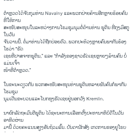
ຕຳຫຼວດ​ໄດ້​ຈັບ​ກຸມທ່ານ Navalny ​ແລະ​ພວກ​ຝ່າຍ​ຄ້ານອີກ​ຫຼ​າຍຮ້ອຍ​ຄົນ​
ທີ່​ໃຫ້ການ
ສະໜັບສະໜຸນ​ໃນ​ລະຫວ່າງ​ການ​ໂຣມຊຸມນຸມຕໍ່​ຕ້ານທ່ານ ພູ​ຕິນ ທີ່​ກຸ​ງມົສກູ
ໃນ​ວັນ
ຈັນວານ​ນີ້. ຕໍ່​ມາທ່ານ​ໄດ້​ຖື​ກປ່ອຍ​ຕົວ​. ພວກ​ປະ​ທ້ວງ​ຫຼາຍ​ຄົນ​ພາກັນ​ຮ້ອງ​
ໂຮ​ວ່າ "ຣັດ
ເຊຍ​ທີ່ປາສຈາກພູ​ຕິນ,” ​ແລະ ​“ກຳລັງ​ຂອງ​ຊາວຣັດ​ເຊຍ​ຫຼາຍໆລ້ານຄົນ ບໍ່​
ແມ່ນ​ເຈົ້າ​
ໜ້າ​ທີ່ຕຳຫຼວດ​.”
ໃນ​ຂະນະ​ດຽວ​ກັນ ພວກ​ສະໜັບສະໜຸນທ່ານພູ​ຕິນຫລາຍ​ພັນ​ຄົນກໍພາກັນ​
ໂຮມ​ຊຸມ
ນຸມ​ເດີນ​ຂະ​ບວນແລະ​ໂບກທຸງຣັດ​ເຊຍ​ຢູ່​ນອກວັງ Kremlin​.
ນາ​ຍົກ​ລັດຖະມົນ​ຕີພູ​ຕິນ ​ໄດ້​ຊະນະ​ການ​ເລືອກຕັ້ງ​ປະທານາທິບໍດີ​ໃນ​ວັນ​
ອາທິດຜ່ານ​
ມາ​ນີ້​ ດ້ວຍ​ຄະ​ແນນ​ສຽງ​ອັນ​ຖ້ວມ​ລົ້ນ. ບັນດາ​ນັກ​ສັງ ​ເກ​ດການ​ຂອງ​ຢູ​ໂຣບ