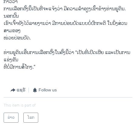
ກ່າວ​ວ່າ
ການເລືອກຕັ້ງນີ້​ເປັນ​ທີ່​ຈະແຈ້ງວ່າ ມີຄວາມ​ລຳ​ອຽງເຂົ້າຂ້າງທ່ານ​ພູ​ຕິນ. ​
ນອກ​ນັ້ນ
ເຂົາ​ເຈົ້າ​ຍັງ​ໄດ້​ລາຍ​ງານ​ວ່າ ມີ​ການ​ປ່ອນ​ບັດແບບ​ບໍ່​ປົກ​ກະຕິ ​ໃນ​ນຶ່ງ​ສ່ວນ​
ສາມ​ຂອງ​
ໜ່ວຍ​ປ່ອນ​ບັດ.
ທ່ານ​ພູ​ຕິນ​ເອີ້ນການ​ເລືອກຕັ້ງ​ໃນ​ຄັ້ງນີ້ວ່າ “​ເປັນ​ທີ່​ເປີ​ດ​ເຜີຍ ແລະ​ເປັນການ​
ແຂ່ງຂັນ
ທີ່​ບໍ່​ມີ​ການ​ສໍ້​ໂກງ.”
ແຊຣ໌
Follow us
This item is part of
ຂ່າວ
ໂລກ