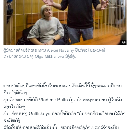
ຜູ້ນຳຝ່າຍຄ້ານຣັດເຊຍ ທ່ານ Alexei Navalny ຢືນກ່າວໃນຂະນະທີ່
ທະນາຍຄວາມ ນາງ Olga Mikhailova ນັງຟັງ.
ການ​ປະ​ທ້ວງ​ມີ​ແຜນ​ຈັດ​ຂຶ້ນໃນ​ຕອນສວຍ​ວັນ​ເສົາ​ມື້​ນີ້ ຊຶ່ງຈະລວມມີ​ການ​
ຍື່ນ​ໜັງສືຮ້ອງ
ທຸກຕໍ່​ປະທານາທິບໍດີ Vladimir Putin ກ່ຽວ​ກັບ​ສະຖານະ​ການ ຢູ່ໃນຣັດ​
ເຊຍ​ໃນ​ປັດຈຸ
ບັນ. ທ່ານ​ນາງ Galitskaya ກ່າວ​ຢໍ້າອີກວ່າ “ມັນ​ຍາກ​ທີ່​ຈະ​ທຳນາຍໄດ້ວ່າ
ຈະ​ມີ​ຫຍັງ
​ເກີດ​ຂຶ້ນ​ກັບ​ການ​ປະ​ຕິ​ບັດ​ເຊັ່ນ​ນັ້ນ. ພວກ​ເຮົາ​ຫວັງ​ວ່າ ພວກ​ເຮົາຈະ​ຍື່ນ​