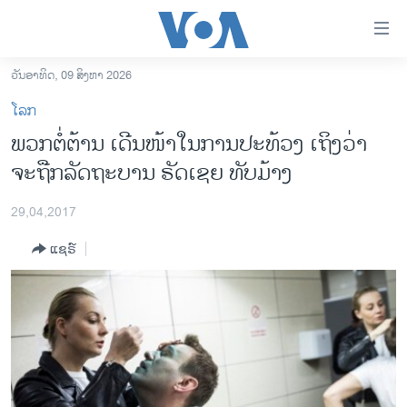
ລິ້ງ
ສຳຫລັບ
ເຂົ້າ
ວັນອາທິດ, 09 ສິງຫາ 2026
ຫາ
ໂຮມເພຈ
ໂລກ
ຂ້າມ
ລາວ
ພວກຕໍ່ຕ້ານ ເດີນໜ້າໃນການປະທ້ວງ ເຖິງວ່າ
ຂ້າມ
ອາເມຣິກາ
ຈະຖືກລັດຖະບານ ຣັດເຊຍ ທັບມ້າງ
ຂ້າມ
ໄປ
ການເລືອກຕັ້ງ ປະທານາທີບໍດີ ສະຫະລັດ 2024
ຫາ
29,04,2017
ຂ່າວ​ຈີນ
ຊອກ
ແຊຣ໌
ຄົ້ນ
ໂລກ
ເອເຊຍ
ອິດສະຫຼະພາບດ້ານການຂ່າວ
ຊີວິດຊາວລາວ
ຊຸມຊົນຊາວລາວ