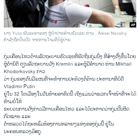
ວິທະຍາສາດ-ເທັກໂນໂລຈີ
ທຸລະກິດ
ພາສາອັງກິດ
ນາງ Yulia ພັນລະຍາຂອງ ຜູ້ນຳຝ່າຍຄ້ານຣັດເຊຍ ທ່ານ , Alexei Navalny
ວີດີໂອ
ກຳລັງຖືກປິ່ນປົວ ຈາກການໂຈມຕີບໍ່ຮູ້ຝ່າຍ.
ສຽງ
ກຸ່ມ​ເຄື່ອນໄຫວຕ້ານ​ລັດຖະບານຣັດ​ເຊຍ​ທີ່ພັດ​ຖິ່ນກຸ່ມ​ນຶ່ງ ທີ່​ສ້າງ​ຕັ້ງຂຶ້ນ​ໂດຍ​
ລາຍການກະຈາຍສຽງ
ຜູ້​ຕຳ​ນິຕິ ຕຽນລັດຖະບານ​ວັງ Kremlin ​ແລະ​ຜູ້​ມີ​ອຳນາດ ທ່ານ Mikhail
ຕິດຕາມພວກເຮົາ ທີ່
Khodorkovsky ກ່າວ​
ລາຍງານ
ວ່າ ກຸ່ມ​ຂອງຕົນ​ມີ​ແຜນ​ທີ່​ຈະທໍາ​ການ​ປະ​ທ້ວງ​ຕໍ່ຕ້ານ ປະທານາທິບໍດີ
Vladimir Putin
ຢູ່​ໃນ 32 ​ໂຕ​ເມືອງ​ໃນວັນ​ທ້າຍອາທິດ​ນີ້ ​ເຖິງ​ແມ່ນ​ວ່າພວກ​ເຈົ້າ​ໜ້າ​ທີ່ຈະໄດ້​
ພາສາຕ່າງໆ
ຫ້​າມບໍ່​ໃຫ້
ຂະ​ບວນການ​ດັ່ງກ່າວ​ມີການ​ເຄື່ອນ​ໄຫວ ​ແລະ​ໄດ້​ປະກາດ​ວ່າກຸ່ມນັ້ນ​ຜິດ​
ກົດໝາຍ ​ແລະ​
ຕຳ​ຫລວດ​ໄດ້​ຖະຫລົ່ມ​ຫ້ອງການ​ຫລາຍໆ​ແຫ່ງຂອງ​ກຸ່ມ​ນີ້ ​ຢູ່ໃນ​
ນະຄອນຫລວງ​ມົສກູ.