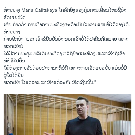
ທ່ານນາງ Maria Galitskaya ໂຄສົກ​ຍິງຂອງ​ກຸ່ມ​ການ​ເຄື່ອນໄຫວຊື່ວ່າ
ຣັດ​ເຊຍ​ເປີດ
​ເຜີຍ ກ່າວ​ວ່າ ການ​ທໍາ​ການ​ປະ​ທ້ວງ​ຈະດໍາ​ເນີນ​ໄປ​ຕາມ​ແຜນທີ່​ໄດ້​ວາງ​ໄວ້.
ທ່ານ​ນາງ​
ກ່າວອີກ​ວ່າ “ພວກ​ເຮົາ​ຂໍ​ຢືນຢັນວ່າ ພວກ​ເຮົາບໍ່​ໄດ້​ຝ່າຝືນ​ກົດໝາຍ ​ເພາະ
ພວກເຮົາ​ບໍ່​
ໄດ້​ມີ​ການ​ປະຊຸມ ຫລື​ເດີນ​ປະ​ທ້ວງ ຫລື​ຖື​ປ້າຍ​ປະ​ທ້ວງ. ພວກ​ເຮົາ​ຖື​ເອົາ​
ໜັງສື​ໄປ​ຍື່ນ
ໃຫ້​ຫ້ອງການ​ຮັບ​ຕ້ອນ​ປະທານາທິບໍດີ ​ເພາະ​ການ​ເຮັດ​ແນວ​ນັ້ນ ​ແມ່ນ​ບໍ່ມີ​
ຜູ້ໃດ​ໄດ້​ຍິນ​
ພວກ​ເຮົ​າ ​ໃນ​ເວລາພວກ​ເຮົາ​ແຕ່ລະຄົນ​ເຮັດ​ເຊັ່ນ​ນັ້ນ.”