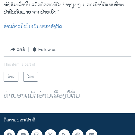
ໜັງສືເຫລົ່ານັ້ນ ແລ້ວກໍອອກ​ໜີ​ໄປ​ຢ່າງ​ງຽບໆ. ພວກ​ເຮົາ​ບໍ່​ມີ​ແຜນ​ທີ່​ຈະ​
ຝ່າຝືນ​ກົດໝາຍ ຈາກ​ຝ່າຍ​ເຮົາ​.”
ອ່ານຂ່າວນີ້ເພີ້ມເປັນພາສາອັງກິດ
ແຊຣ໌
Follow us
This item is part of
ຂ່າວ
ໂລກ
ທ່ານອາດມັກອ່ານເລື້ອງນີ້ຕື່ມ
ຕິດຕາມພວກເຮົາ ທີ່