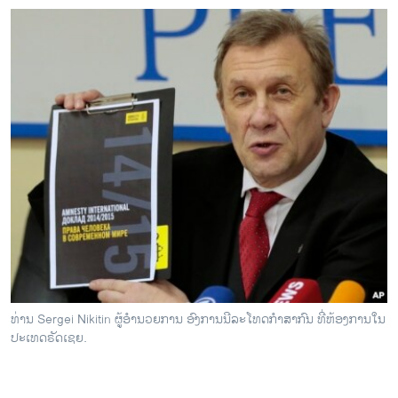
ທ່ານ Sergei Nikitin ຜູ້ອຳນວຍການ ອົງການນີລະໂທດກຳສາກົນ ທີ່ຫ້ອງການໃນ
ປະເທດຣັດເຊຍ.