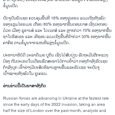
ຂໍ້ມູນເປີດ.
ປັດຈຸບັນຣັດເຊຍ ຄວບຄຸມພື້ນທີ່ 18% ຂອງຢູເຄຣນ ລວມເຖິງທັງໝົດ
ຂອງແຫຼມໄຄຣເມຍ ເກືອບ 80% ຂອງພາກພື້ນດອນບາສ ເຊິ່ງປະກອບ
ດ້ວຍ ເມືອງ ລູຮານສ໌ ແລະ ໂດເນຕສ໌ ແລະ ຫຼາຍກ່ວາ 70% ຂອງພາກພື້ນ
ຊາໂປຣິສເຊຍ ແລະ ເຄີຊອນ ລວມເຖິງພື້ນທີ່ຕໍ່າກ່ວາ 30% ຂອງພາກພື້ນ
ຄາຄີຟ ຕາມຂໍ້ມູນຈາກແຜນທີ່ແຫຼ່ງຂໍ້ມູນເປີດ.
ປະທານາທິບໍດີ ວະລາດີເມຍ ປູຕິນ ເຊິ່ງໄດ້ສັບປ່ຽນ ລັດຖະມົນຕີກະຊວງ
ປ້ອງ ກັນປະເທດໃນເດືອນພຶດສະພາໄດ້ກ່າວຢໍ້າວ່າ ກອງກຳລັງຣັດເຊຍ
ກຳລັງບຸກ ເຂົ້າຢ່າງມີປະສິດທິພາບຫຼາຍຂື້ນແລະຣັດເຊຍ ຈະບັນຈຸ
ເປົ້າໝາຍທັງໝົດໃນ ຢູເຄຣນ.
ອ່ານ​ຂ່າວນີ້​ເປັນ​ພາ​ສາ​ອັງ​ກິດ
Russian forces are advancing in Ukraine at the fastest rate
since the early days of the 2022 invasion, taking an area
half the size of London over the past month, analysts and