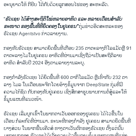
ອະນຸຍາດໃຫ້ ກີ​ຢິບ ໂຕ້ກັບດ້ວຍລູກສອນໄຟຂອງ ສະຫະລັດ.
“
ຣັດເຊຍ ໄດ້ສ້າງສະຖິຕິໃໝ່ຫລາຍອາທິດ ແລະ ຫລາຍເດືອນສຳລັບ
ຂະໜາດ ຂອງພື້ນທີ່ທີ່ຍຶດຄອງໃນຢູເຄຣນ”
ກຸ່ມຂ່າວອິດສະຫລະຂອງ
ຣັດເຊຍ Agentstvo ກ່າວລາຍງານ.
ກອງທັບຣັດເຊຍ ສາມາດຍຶດພື້ນທີ່ເກືອບ 235 ຕາຕະລາງກິໂລແມັດຫຼື 91
ຕາຕະລາງໄມໃນຢູເຄຣນ ອາທິດທີ່ຜ່ານມາເຊິ່ງຖືວ່າເປັນສະຖິຕິລາຍ
ອາທິດ ສຳລັບປີ 2024 ອີງຕາມລາຍງານລະບຸ.
ກອງກຳລັງຣັດເຊຍ ໄດ້ຍຶດພື້ນທີ່ 600 ຕາກິ​ໂລ​ແມັດ ຫຼືເທົ່າກັບ 232 ຕາ
ລາງ ໄມລ ໃນເດືອນພະຈິກໂດຍອ້າງຂໍ້ມູນຈາກ DeepState ກຸ່ມທີ່ມີ
ຄວາມໄກ້ຊິດ ກັບກອງທັບຢູ່ເຄຣນ ເຊິ່ງສຶກສາຮູບພາບການຕໍ່ສູ້ແລະໃຫ້
ຂໍ້ມູນແຜນທີ່ແນວໜ້າ.
ຣັດເຊຍ ເລີ່ມບຸກເຂົ້າໃນພາກຕາເວັນອອກຂອງຢູເຄຣນ ໄດ້ໄວຂື້ນໃນ
ເດືອນ ກໍລະກົດທີ່​ຜ່ານ​ມາ. ຂະນະທີ່ກອງກຳລັງ ຢູເຄຣນ ສາມາດຍຶດພື້ນທີ່
ບາງສ່ວນ ໃນພາກພື້ນເຄີດສ໌ ທາງຕາເວັນຕົກຂອງຣັດເຊຍ ຕັ້ງແຕ່ນັ້ນ
ມາກາບຸກຂອງ ຣັດເຊຍໄດ້ເລັ່ງຄວາມໄວຂຶ້ນຕາມຂໍ້ມູນຈາກແຜນທີ່ແຫຼ່ງ