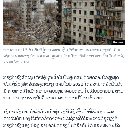
ວິທະຍາສາດ-ເທັກໂນໂລຈີ
ທຸລະກິດ
ພາສາອັງກິດ
ວີດີໂອ
ສຽງ
ພາບ​ສະ​ແດງ​ໃຫ້​ເຫັນ​ຕຶກ​ທີ່​ຢູ່​ອາ​ໄສຫຼາຍ​ຊັ້ນ​ໄດ້​ຮັບ​ຄວາມ​ເສຍ​ຫາຍ​ຢ່າງ​ໜັກ ຍ້ອນ​
ສົງ​ຄາມ​ລະ​ຫວ່າງ ຣັດ​ເຊຍ ແລະ ຢູ​ເຄ​ຣນ ໃນ​ເມືອງ ອັຟດິ​ຟ​ກາ ພາກ​ພື້ນ ໂດ​ເນັດ​ສ໌,
ລາຍການກະຈາຍສຽງ
ຕິດຕາມພວກເຮົາ ທີ່
25 ພະ​ຈິກ 2024.
ລາຍງານ
ກອງກຳລັງຣັດເຊຍ ກຳລັງບຸກເຂົ້າໄປໃນຢູເຄຣນ ດ້ວຍຄວາມໄວສູງສຸດ
ນັບແຕ່ຊ່ວງທຳອິດຂອງການຮຸກຮານໃນປີ 2022 ໂດຍສາມາດຢຶດພື້ນທີ່ທີ່
ພາສາຕ່າງໆ
ມີ ຂະໜາດເຄີ່ງໜຶ່ງຂອງນະຄອນຫຼວງລອນດອນ ໃນເດືອນຜ່ານມາ. ຕາມ
ການ ລາຍງານຂອງນັກວິເຄາະ ແລະ ບລອກເກີ້ດ້ານສົງຄາມ.
ສົງຄາມ​ດັ່ງ​ກ່າວກຳລັງກ້າວເຂົ້າສູ່ຊ່ວງທີ່ ທັງເຈົ້າໜ້າທີ່ຣັດເຊຍ ແລະ
ຕາເວັນຕົກ ບາງຄົນກ່າວວ່າອາດຈະເປັນຊ່ວງທີ່ອັນຕະລາຍທີ່ສຸດຫຼັງທີ່
ກອງກຳລັງຂອງ ມົສກູ ສາມາດຍຶດຄອງພື້ນທີ່ສຳຄັນໄດ້ ແລະ ສະຫະລັດ