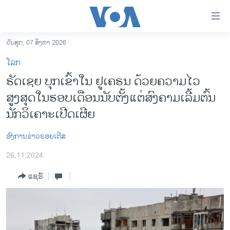
ລິ້ງ
ສຳຫລັບ
ເຂົ້າ
ວັນສຸກ, 07 ສິງຫາ 2026
ຫາ
ໂຮມເພຈ
ໂລກ
ຂ້າມ
ລາວ
ຣັດເຊຍ ບຸກເຂົ້າໃນ ຢູເຄຣນ ດ້ວຍຄວາມໄວ
ຂ້າມ
ອາເມຣິກາ
ສູງສຸດໃນຮອບເດືອນນັບຕັ້ງແຕ່ສົງຄາມເລີ້ມຕົ້ນ
ຂ້າມ
ໄປ
ການເລືອກຕັ້ງ ປະທານາທີບໍດີ ສະຫະລັດ 2024
ນັກວິເຄາະເປີດເຜີຍ
ຫາ
ຂ່າວ​ຈີນ
ຊອກ
ອົງການຂ່າວຣອຍເຕີສ
ຄົ້ນ
ໂລກ
26,11,2024
ເອເຊຍ
ແຊຣ໌
ອິດສະຫຼະພາບດ້ານການຂ່າວ
ຊີວິດຊາວລາວ
ຊຸມຊົນຊາວລາວ