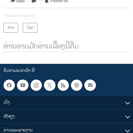
ແຊຣ໌
Follow us
This item is part of
ຂ່າວ
ໂລກ
ທ່ານອາດມັກອ່ານເລື້ອງນີ້ຕື່ມ
ຕິດຕາມພວກເຮົາ ທີ່
ເບິ່ງ
ຟັງສຽງ
ຂ່າວແລະລາຍງານ