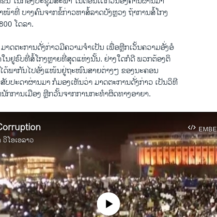
່ເຮັດຂຶ້ນ ໃນກອງປະຊຸມສະພາ ໃນຕອນເດິກວັນອັງຄານຜ່ານມາ
້າໜ້າທີ່ ບາງຄົນຈາກຂໍ້ກ່າວຫາສໍ້ລາດບັງຫຼວງ ຖ້າການສໍ້ໂກງ
,800 ໂດລາ.
ມາດຕະການດັ່ງກ່າວມີຄວາມຈຳເປັນ ເພື່ອຫຼີກເວັ້ນຄວາມອັ່ງອໍ
ຢູຣົບທີ່ສໍ້ໂກງຫຼາຍທີ່ສຸດແຫ່ງນັ້ນ. ຢ່າງໃດກໍດີ ພວກຕ້ອງຕິ
ຄົນໄດ້ພາກັນໄປອັ່ງແໜ້ນຢູ່ຖະໜົນສາຍຕ່າງໆ ຂອງນະຄອນ
ນສັບປະດາຜ່ານມາ ກໍມອງເຫັນວ່າ ມາດຕະການດັ່ງກ່າວ ເປັນວິທີ
ກນັກການເມືອງ ຫຼີກວັ້ນຈາກການກະທຳຜິດທາງອາຍາ.
orruption
EMBE
າ ວີໂອເອລາວ
No media source currently available