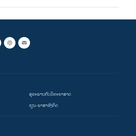
ສຸຂະພາບກັບວິທະຍາສາດ
ຮຽນ-ພາສາອັງກິດ