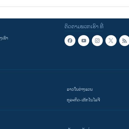
ຕິດຕາມພວກເຮົາ ທີ່
ເຮົາ
ລາວໃນຕ່າງແດນ
ທຸລະກິດ-ເທັກໂນໂລຈີ