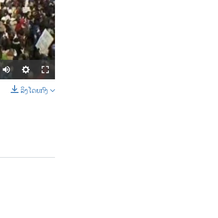
ລິງໂດຍກົງ
SHARE
width
px