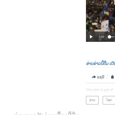
0:00
ອ່ານຂ່າວນີ້ຕື່ມ ເ
ແຊຣ໌
This item is part of
ຂ່າວ
ໂລກ