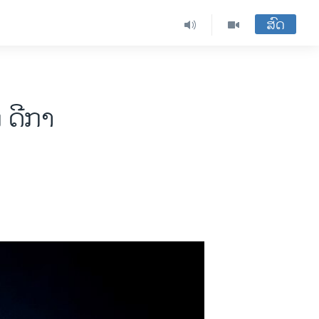
ສົດ
 ດີກາ