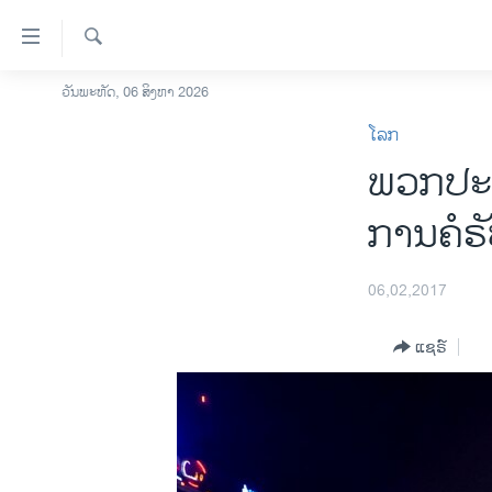
ລິ້ງ
ສຳຫລັບ
ເຂົ້າ
ຄົ້ນຫາ
ວັນພະຫັດ, 06 ສິງຫາ 2026
ໂຮມເພຈ
ຫາ
ໂລກ
ລາວ
ຂ້າມ
ພວກປະທ້
ຂ້າມ
ອາເມຣິກາ
ຂ້າມ
ການເລືອກຕັ້ງ ປະທານາທີບໍດີ ສະຫະລັດ
ການຄໍຣ
ໄປ
2024
ຫາ
ຂ່າວ​ຈີນ
ຊອກ
06,02,2017
ຄົ້ນ
ໂລກ
ແຊຣ໌
ເອເຊຍ
ອິດສະຫຼະພາບດ້ານການຂ່າວ
ຊີວິດຊາວລາວ
ຊຸມຊົນຊາວລາວ