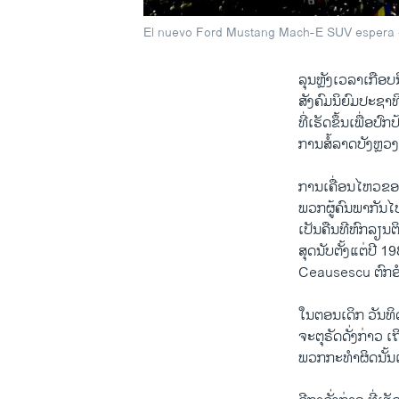
El nuevo Ford Mustang Mach-E SUV espera gan
ລຸນຫຼັງເວລາເກືອບ
ສັງຄົມນິຍົມປະຊາ
ທີ່ເຮັດຂຶ້ນເພື່ອປ
ການສໍ້ລາດບັງຫຼວງ
ການເຄື່ອນໄຫວຂອງ
ພວກຜູ້ຄົນພາກັນໄ
ເປັນຄືນທີຫົກລຽນຕິ
ສຸດນັບຕັ້ງແຕ່ປີ 
Ceausescu ຕົກ
ໃນຕອນເດິກ ວັນທິດວ
ຈະຕຸຣັດດັ່ງກ່າວ ເ
ພວກກະທຳຜິດນັ້ນ