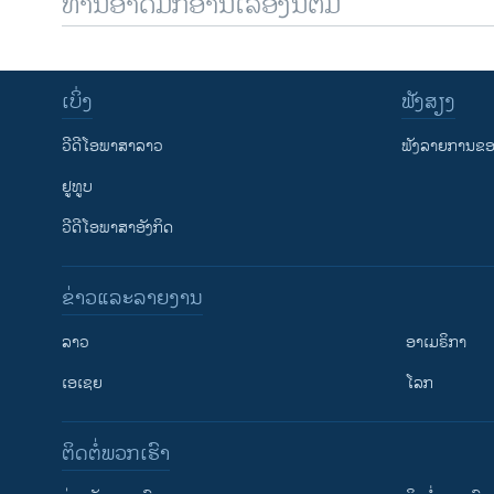
ທ່ານອາດມັກອ່ານເລື້ອງນີ້ຕື່ມ
ເບິ່ງ
ຟັງສຽງ
ວີດີໂອພາສາລາວ
ຟັງລາຍການຂອງ
ຢູທູບ
ວີດີໂອພາສາອັງກິດ
ຂ່າວແລະລາຍງານ
ລາວ
ອາເມຣິກາ
ເອເຊຍ
ໂລກ
ຕິດຕໍ່ພວກເຮົາ