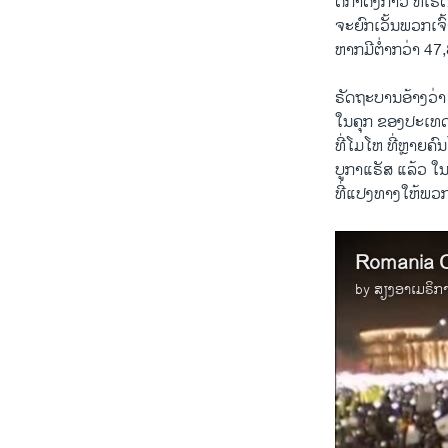
ດີກາດັ່ງກ່າວ ທີ
ຈະຍົກເວັ້ນພວກເຈົ
ຫາກມີຕໍ່າກວ່າ 47
ຣັດຖະບານອ້າງວ່າ 
ໃນຄຸກ ຂອງປະເທດໃນ
ທີ່ໂມໂຫ ທີ່ຫຼາຍ
ບູກາແຣັສ ແລ້ວ ໃ
ທີ່ແປງທາງໃຫ້ພວ
Romania C
by
ສຽງອາເມຣິກ