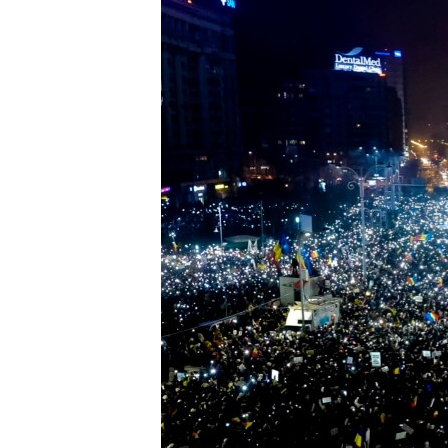
ວິທະຍາສາດ-ເທັກໂນໂລຈີ
ທຸລະກິດ
ພາສາອັງກິດ
ວີດີໂອ
ສຽງ
ລາຍການກະຈາຍສຽງ
ລາຍງານ