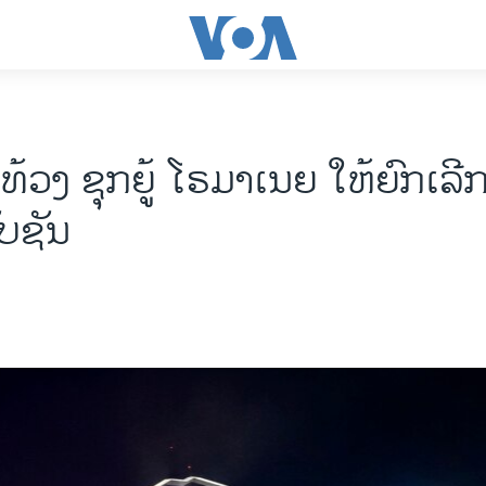
ວງ ຊຸກຍູ້ ໂຣມາເນຍ ໃຫ້ຍົກເລີກ
ັບຊັນ