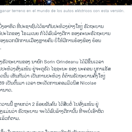
ar terreno en el mundo de los autos eléctricos con esta versión.
ນຶ່ງອາທິດ ທີ່ປະຊາຊົນໄດ້ພາກັນປະທ້ວງຢ່າງໃຫຽ່ ຣັດຖະບານ
ທິປະໄຕຂອງ ໂຣເມເນຍ ກໍໄດ້ລົບລ້າງດີກາ ຂອງຄະນະຣັດຖະບານ
ົກປ້ອງພວກນັກການເມືອງຫຼາຍຄົນ ບໍ່ໃຫ້ມີການຮ້ອງຟ້ອງ ຍ້ອນ
.
ຣັດຖະບານຂອງ ນາຍົກ Sorin Grindeanu ໄດ້ມີຂຶ້ນເວລາ
ປປະທ້ວງອັ່ງແໜ້ນ ຢູ່ຈະຕຸຣັດ ໄຊຊະນະ ຂອງ ນະຄອນ ບູກາແຣັສ
ດນັ້ນ ເຫັນກັນວ່າ ເປັນການປະທ້ວງ ຕໍ່ຕ້ານຣັດຖະບານຄັ້ງໃຫຽ່
1989 ເປັນຕົ້ນມາ ເວລາ ຜະເດັດການຄອມມິວນິສ Nicolae
ອຳນາດ.
ານນີ້ ຫຼາຍກວ່າ 2 ຮ້ອຍພັນຄົນ ໄດ້ສືບຕໍ່ ໄປອັ່ງແໜ້ນ ຢູ່
ຖິງແມ່ນວ່າ ຣັດຖະບານ ຈະໄດ້ລົບລ້າງດີການັ້ນ ທີ່ຈະບໍ່ເອົາຜິດ
ແລ້ວກໍຕາມ.