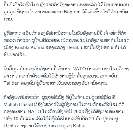
ຂຶ້ນ​ບໍ່​ເທົ່າ​ໃດ​ຊົ່ວ​ໂມງ​ ຫຼັງຈາກກໍາລັງ​ທະຫານ​ສະຫະລັດ ​ໄດ້​ໂອນ​ການ​ຄວບ​
ຄຸມ​ຄຸ​ກ ​ທີ່ຖານ​ທັບ​ອາກາດທະຫານ Bagram ​ໃຫ້​ແກ່​ເຈົ້າ​ໜ້າ​ທີ່ອັຟກາ​ນິສ
ຖານ.
ຢູ່ທີ່​ພາກ​ຕາ​ເວັນ​ຕົກ​ຂອງອັຟກາ​ນິສຖານ​ໃນ​ວັນ​ອັງຄານມື້ນີ້ ​ເຈົ້າ​ໜ້າ​ທີ່​ຕໍາ
ຫລວດ ​ກ່າວ​ວ່າ ຜູ້ໂຈມ​ຕີ​ດ້ວຍລະ​ເບີດ​ສະລະ​ຊິ​ບໄດ້​ສັງຫານ​ຫ້າ​ຄົນ​ໃນ​ເຂດ
ເມື​ອງ Kushki Kuhna ​ຂອງ​ແຂວງ Herat. ນອກ​ນັ້ນຍັງ​ມີອີກ​ 6 ຄົນ​ໄດ້​
ຮັບ​ບາດ​ເຈັບ.
ໃນ​ມື້​ດຽວ​ກັນ​ຂອງວັນ​ອັງຄານນີ້ ອົງ​ການ NATO ກ່າວ​ວ່າ ການ​ໂຈມ​ຕີທາງ​
ອາ ກາດ​ຂອງກໍາລັງ​ປະສົມ​ໄດ້​ສັງຫານຜູ້​ນໍາຂັ້ນ​ສູງຂອງພວກ​ກະບົດ
Taliban ​ສອງ​ຄົນ ຢູ່ທີ່​ພາກ​ຕາ​ເວັນ​ອອກ​ຂອງອັຟກາ​ນິສຖານ.
ກໍາລັງປະສົມ​ກ່າວ​ວ່າ ​ ຜູ້​ຊາຍ​ຄົນ​ນຶ່ງ ທີ່ຢູ່ໃນ​ຈໍາ​ນວນຜູ້​ເສຍ​ຊີວິດ​ ຄື
Mullah Hazrat ທີ່​ສົງໄສ​ວ່າ​ເປັນຜູ້​ບົ່ງ​ການ​ ​ໃນ​ການ​ດັກ​ສະກັດໂຈມ​ຕີຕໍ່​
ກອງ​ທະຫານ NATO ​ໃນ​ເດືອນ​ສິງຫາປີ 2008 ຊຶ່ງໄດ້​ສັງຫານ​ທະຫານ​
ຝຣັ່ງ 10 ຄົນ​ແລະ​ ​ເຮັດ​ໃຫ້​ມີ​ຜູ້ໄດ້​ຮັບ​ບາດ​ເຈັບ​ອີກ 21 ຄົນ ຢູ່ຮ່ອມ​ພູ
Uzbin ທາງພາກ​ໃຕ້​ຂອງ​ ນະຄອນຫຼວງ Kabul​.