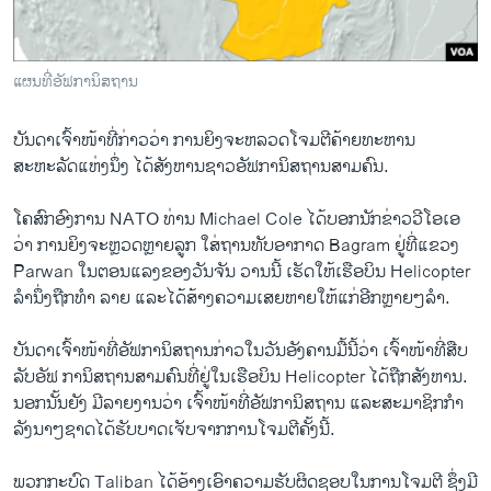
ວິທະຍາສາດ-ເທັກໂນໂລຈີ
ທຸລະກິດ
ແຜນທີ່ອັຟການິສຖານ
ພາສາອັງກິດ
ວີດີໂອ
ບັນດາ​ເຈົ້າ​ໜ້າ​ທີ່​ກ່າວວ່າ ການ​ຍິງຈະ​ຫລວດໂຈມຕີຄ້າຍ​ທະຫານ
​ສະຫະລັດ​ແຫ່ງ​ນຶ່ງ ໄດ້​ສັງຫານຊາວອັ​ຟກາ​ນິສຖານສາມ​ຄົນ.
ສຽງ
​ໂຄສົກ​ອົງການ NATO ທ່ານ Michael Cole ​ໄດ້​ບອກ​ນັກ​ຂ່າວວີ​ໂອ​ເອ​
ລາຍການກະຈາຍສຽງ
ຕິດຕາມພວກເຮົາ ທີ່
ວ່າ ການ​ຍິງຈະ​ຫຼວດ​ຫຼາຍ​ລູກ ​ໃສ່​ຖານ​ທັບ​ອາກາດ Bagram ຢູ່ທີ່​ແຂວງ
ລາຍງານ
Parwan ​ໃນຕອນ​ແລງ​ຂອງ​ວັນ​ຈັນ ວານ​ນີ້ ​ເຮັດ​ໃຫ້ເຮືອ​ບິນ​ Helicopter
ລໍາ​ນຶ່ງ​ຖືກ​ທໍາ ລາຍ ​ແລະໄດ້ສ້າງ​ຄວາມ​ເສຍ​ຫາຍ​ໃຫ້​ແກ່​ອີກຫຼາຍໆ​ລຳ.
ພາສາຕ່າງໆ
ບັນດາ​ເຈົ້າ​ໜ້າ​ທີ່ອັຟກາ​ນິສຖານກ່າວ​ໃນ​ວັນ​ອັງຄານມື້ນີ້​ວ່າ ​ເຈົ້າ​ໜ້າ​ທີ່​ສືບ​
ລັບອັຟ ກາ​ນິສຖານສາມ​ຄົນ​ທີ່ຢູ່​ໃນເຮືອບິນ Helicopter ​ໄດ້​ຖືກ​ສັງຫານ. ​
ນອກ​ນັ້ນຍັງ ມີລາຍ​ງານ​ວ່າ ເຈົ້າ​ໜ້າທີ່ອັຟກາ​ນິສຖານ ​ແລະ​ສະມາຊິກກຳ
ລັງນາໆ​ຊາດໄດ້​ຮັບ​ບາດ​ເຈັບ​ຈາກ​ການ​ໂຈມ​ຕີຄັ້ງນີ້.
ພວກ​ກະບົດ Taliban ​ໄດ້ອ້າງ​ເອົາ​ຄວາມ​ຮັບຜິດຊອບ​ໃນ​ການ​ໂຈມ​ຕີ ຊຶ່ງ​ມີ​