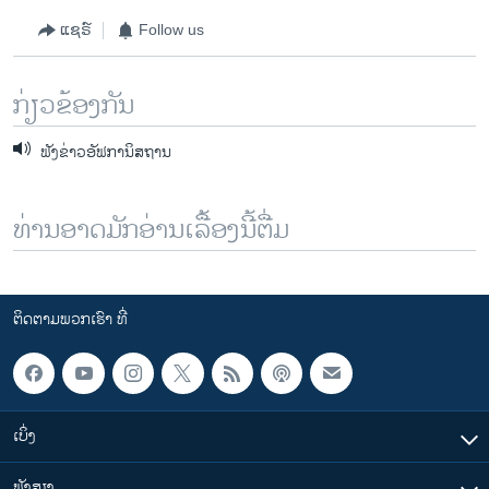
ແຊຣ໌
Follow us
ກ່ຽວຂ້ອງກັນ
ຟັງຂ່າວອັຟການິສຖານ
ທ່ານອາດມັກອ່ານເລື້ອງນີ້ຕື່ມ
ຕິດຕາມພວກເຮົາ ທີ່
ເບິ່ງ
ຟັງສຽງ