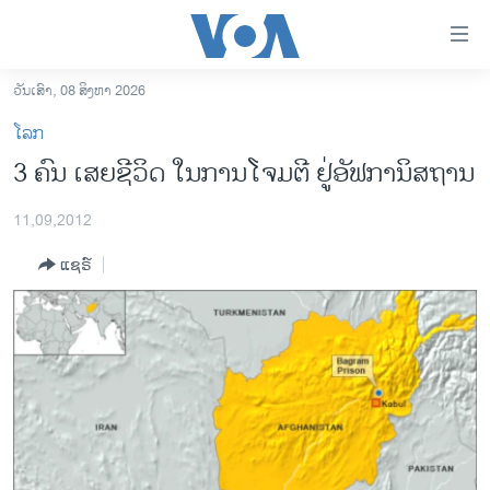
ລິ້ງ
ສຳຫລັບ
ເຂົ້າ
ວັນເສົາ, 08 ສິງຫາ 2026
ຫາ
ໂຮມເພຈ
ໂລກ
ຂ້າມ
ລາວ
3 ຄົນ ເສຍຊີວິດ ໃນການໂຈມຕີ ຢູ່ອັ​ຟກາ​ນິສຖານ
ຂ້າມ
ອາເມຣິກາ
ຂ້າມ
11,09,2012
ໄປ
ການເລືອກຕັ້ງ ປະທານາທີບໍດີ ສະຫະລັດ 2024
ຫາ
ແຊຣ໌
ຂ່າວ​ຈີນ
ຊອກ
ຄົ້ນ
ໂລກ
ເອເຊຍ
ອິດສະຫຼະພາບດ້ານການຂ່າວ
ຊີວິດຊາວລາວ
ຊຸມຊົນຊາວລາວ