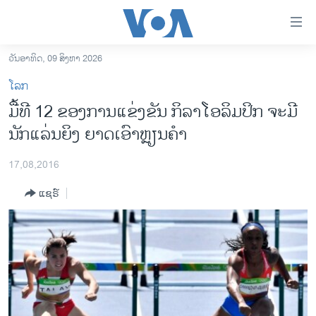
ລິ້ງ
ສຳຫລັບ
ເຂົ້າ
ວັນອາທິດ, 09 ສິງຫາ 2026
ຫາ
ໂຮມເພຈ
ໂລກ
ຂ້າມ
ລາວ
ມື້ທີ 12 ຂອງການແຂ່ງຂັນ ກິລາໂອລິມປິກ ຈະມີ
ຂ້າມ
ອາເມຣິກາ
ນັກແລ່ນຍິງ ຍາດເອົາຫຼຽນຄຳ
ຂ້າມ
ໄປ
ການເລືອກຕັ້ງ ປະທານາທີບໍດີ ສະຫະລັດ 2024
ຫາ
17,08,2016
ຂ່າວ​ຈີນ
ຊອກ
ແຊຣ໌
ຄົ້ນ
ໂລກ
ເອເຊຍ
ອິດສະຫຼະພາບດ້ານການຂ່າວ
ຊີວິດຊາວລາວ
ຊຸມຊົນຊາວລາວ