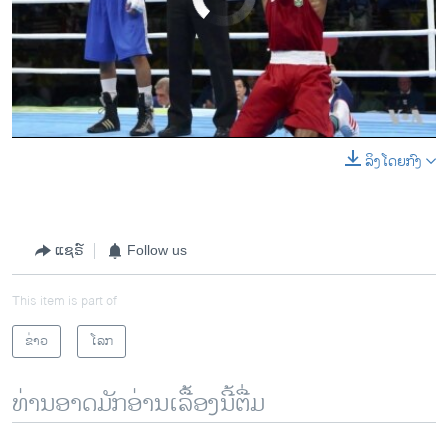
ລິງໂດຍກົງ
0:00
0:01:03
EMBED
SHARE
ແຊຣ໌
Follow us
This item is part of
ຂ່າວ
ໂລກ
ທ່ານອາດມັກອ່ານເລື້ອງນີ້ຕື່ມ