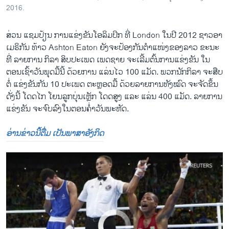
2016.
In Photos: Day 11 of Rio Olympics
EMBED
SHARE
ສ່ວນ ແຊມປ້ຽນ ການ​ແຂ່ງຂັນໂອລິມປິກ ທີ່ London ໃນປີ 2012 ຊາວອາ
by
ສຽງອາເມຣິກາ ວີໂອເອລາວ
ເມຣິກັນ ທ້າວ Ashton Eaton ຍັງຈະປ້ອງກັນຕຳແໜ່ງຂອງລາວ ຂະນະ
ທີ່ ລາຍການ ກິລາ ສິບປະເພດ ເພດຊາຍ ຈະເລີ້ມຕົ້ນການແຂ່ງຂັນ ໃນ
ຕອນເຊົ້າວັນພຸດມື້ນີ້ ດ້ວຍການ ແລ່ນໄວ 100 ແມັດ. ພວກນັກກິລາ ຈະສືບ
ຕໍ່ ແຂ່ງຂັນກັນ 10 ປະເພດ ຕະຫຼອດມື້ ດ້ວຍລາຍການທັງໝົດ ຈະຈັດຂຶ້ນ
ດັ່ງນີ້ ໂດດໄກ ໂຍນລູກບຸ່ນເຫຼັກ ໂດດສູງ ແລະ ແລ່ນ 400 ແມັດ. ລາຍການ
ແຂ່ງຂັນ ຈະຈົບລົງໃນຕອນຄ່ຳວັນພະຫັດ.
ອ່ານຂ່າວນີ້ຕື່ມ ເປັນພາສາອັງກິດ
No media source currently available