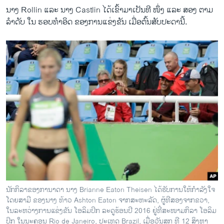
ນາງ Rollin ແລະ ນາງ Castlin ໄດ້ເຂົ້າມາເປັນທີ ໜຶ່ງ ແລະ ສອງ ຕາມ
ລຳດັບ ໃນ ຮອບທຳອິດ ຂອງການແຂ່ງຂັນ ເມື່ອຕົ້ນສັບປະດານີ້.
ນັກກິລາຂອງການາດາ ນາງ Brianne Eaton Theisen ໄດ້ຮັບການໃຫ້ກຳລັງໃຈ
ໂດຍສາມີ ຂອງນາງ ທ້າວ Ashton Eaton ຈາກສະຫະລັດ, ຜູ້ທີສອງຈາກຂວາ,
ໃນລະຫວ່າງການແຂ່ງຂັນ ໂອລິມປິກ ລະດູຮ້ອນປີ 2016 ຢູ່ທີ່ສະໜາມກິລາ ໂອລິມ
ປິກ ໃນນະຄອນ Rio de Janeiro, ປະເທດ Brazil, ເມື່ອວັນສຸກ ທີ 12 ສິງຫາ