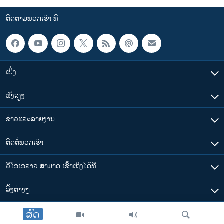
ຕິດຕາມພວກເຮົາ ທີ່
ເບິ່ງ
ຟັງສຽງ
ຂ່າວແລະລາຍງານ
ຕິດຕໍ່ພວກເຮົາ
ວີໂອເອລາວ ສາມາດ ເຂົ້າເຖິງໄດ້ທີ່
​ລິ້ງ​ຕ່າງໆ
ສົດ
ຕາມເວລາໃນລາວ