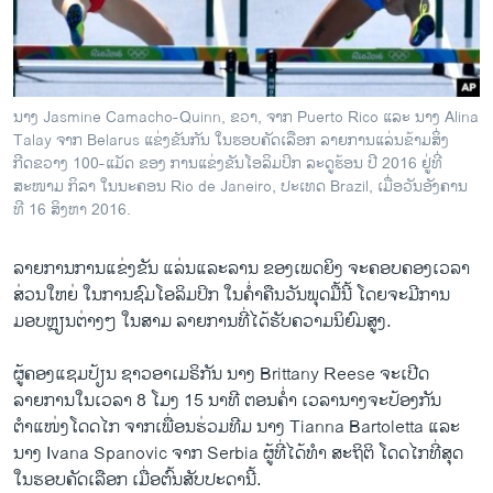
ວິທະຍາສາດ-ເທັກໂນໂລຈີ
ທຸລະກິດ
ພາສາອັງກິດ
ນາງ Jasmine Camacho-Quinn, ຂວາ, ຈາກ Puerto Rico ແລະ ນາງ Alina
ວີດີໂອ
Talay ຈາກ Belarus ແຂ່ງຂັນກັນ ໃນຮອບຄັດເລືອກ ລາຍການແລ່ນຂ້າມສິ່ງ
ກີດຂວາງ 100-ແມັດ ຂອງ ການແຂ່ງຂັນໂອລິມປິກ ລະດູຮ້ອນ ປີ 2016 ຢູ່ທີ່
ສຽງ
ສະໜາມ ກິລາ ໃນນະຄອນ Rio de Janeiro, ປະເທດ Brazil, ເມື່ອວັນອັງຄານ
ທີ 16 ສິງຫາ 2016.
ລາຍການກະຈາຍສຽງ
ຕິດຕາມພວກເຮົາ ທີ່
ລາຍງານ
ລາຍການການແຂ່ງຂັນ ແລ່ນແລະລານ ຂອງເພດຍິງ ຈະຄອບຄອງ​ເວລາ
ສ່ວນໃຫຍ່ ​ໃນການຊົມໂອລິມປິກ ໃນຄ່ຳຄືນວັນພຸດມື້ນີ້ ໂດຍຈະມີການ
ມອບຫຼຽນຕ່າງໆ ໃນສາມ ລາຍການທີ່​ໄດ້​ຮັບ​ຄວາມນິຍົມສູງ.
ພາສາຕ່າງໆ
ຜູ້ຄອງແຊມປ້ຽນ ຊາວອາເມຣິກັນ ນາງ Brittany Reese ຈະເປີດ
ລາຍການໃນເວລາ 8 ໂມງ 15 ນາທີ ຕອນຄ່ຳ ເວລານາງຈະປ້ອງກັນ
ຕຳແໜ່ງໂດດໄກ ຈາກເພື່ອນຮ່ວມທີມ ນາງ Tianna Bartoletta ແລະ
ນາງ Ivana Spanovic ຈາກ Serbia ຜູ້ທີ່ໄດ້ທຳ ສະຖິຕິ ໂດດໄກທີ່ສຸດ
ໃນຮອບຄັດເລືອກ ເມື່ອຕົ້ນສັບປະດານີ້.