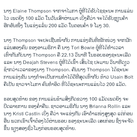
ນາງ Elaine Thompson ຈາກຈາໄມກາ ຜູ້ທີ່ໄດ້ຮັບໄຊຊະນະ ການແລ່ນ
ໄວ ເພດຍິງ 100 ແມັດ ໃນວັນເສົາຜ່ານມາ ເບິ່ງຄືວ່າ ຈະໄດ້ຮັບຫຼຽນຄຳ
ອີກອັນໜຶ່ງ ໃນ​ແຂ່ງ​ແລໍ່​ນ 200 ແມັດ ໃນຕອນຄ່ຳ 9 ໂມງ 30.
ນາງ Thompson ຈະປະເຊີີນໜ້າກັບ ການແຂ່ງຂັນທີ່ໜັກໜ່ວງ ຈາກນັກ
ແລ່ນສອງຄົນ ຂອງອາເມຣິກາ ຄື ນາງ Tori Bowie ຜູ້ທີ່ໄດ້ທຳເວລາ
ເທົ່າກັນກັບນາງ Thompson ຄື 22.13 ວິນາທີ ໃນຮອບຮອງຊະນະເລີດ
ແລະ ນາງ Deajah Stevens ຜູ້ທີ່ໄດ້ເຂົ້າ ເສັ້ນໄຊ ປະມານ ວິນາທີດຽວ
ຊ້າກວ່າເວລາຂອງນາງ Thompson. ຄັນນາງ Thompson ໄດ້ຊະນະ
ການແຂ່ງຂັນ ນາງກໍຈະເປັນການທຳໄດ້ດີທີ່ສຸດເທົ່າກັບ ທ້າວ Usain Bolt
ຄືເປັນ ຊາວຈາໄມກາ ຄົນທຳອິດ ທີ່ໄດ້ຊະນະການແລ່ນໄວ 200 ແມັດ.
ຮອບສຸດທ້າຍ ຂອງ ການແລ່ນຂ້າມສິ່ງກີດຂວາງ 100 ແມັດເພດຍິງ ຈະ
ປິດລາຍການ ຂອງຄ່ຳຄືນ. ຊາວອາເມຣິກັນ ນາງ Brianna Rollin ແລະ
ນາງ Kristi Castlin ເບິ່ງ ຄືວ່າ ຈະແຂ່ງກັນ ເອົາຕຳແໜ່ງສູງສຸດ ແຕ່ກ່ອນ
ອື່ນ ພວກເຂົາເຈົ້າຕ້ອງໄດ້ຜ່ານຮອບ ຮອງຊະນະເລີດ ເສຍກ່ອນ ຊຶ່ງຈະຈັດ
ຂຶ້ນ ພຽງສອງຊົ່ວໂມງກ່ອນຮອບສຸດທ້າຍ.