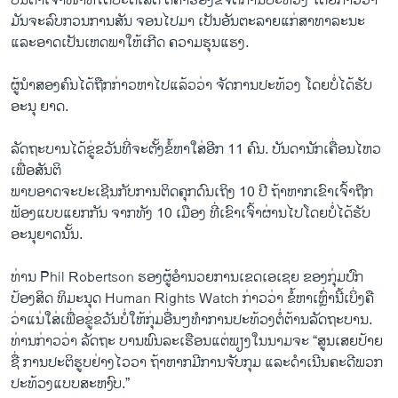
ບັນດາ​ເຈົ້າ​ໜ້າ​ທີ່​ໄດ້​ປະຕິ​ເສດ ຕໍ່​ຄໍາ​ຮ້ອງ​ຂໍ​ຈັດການ​ປະ​ທ້ວງ ​ໂດຍ​ກ່າວ​ວ່າ
ມັນ​ຈະ​ລົບ​ກວນ​ການ​ສັນ ຈອນ​ໄປມາ ​ເປັນ​ອັນ​ຕະລາຍ​ແກ່​ສາທາລະນະ ​
ແລະ​ອາດ​ເປັນ​ເຫດພາໃຫ້​ເກີດ ຄວາມ​ຮຸນ​ແຮງ.
ຜູ້​ນໍາ​ສອງ​ຄົນ​ໄດ້​ຖືກ​ກ່າວ​ຫາ​ໄປ​ແລ້ວ​ວ່າ ຈັດການ​ປະ​ທ້ວງ ​ໂດຍບໍ່ໄດ້​ຮັບ​
ອະນຸ ຍາດ.
ລັດຖະບານ​ໄດ້​ຂູ່​ຂວັນ​ທີ່​ຈະຕັ້ງຂໍ້​ຫາ​ໃສ່​ອີກ 11 ຄົນ. ບັນດາ​ນັກ​ເຄື່ອນ​ໄຫວ ​
ເພື່ອ​ສັນຕິ
ພາບອາດ​ຈະ​ປະ​ເຊີນກັບ​ການ​ຕິດ​ຄຸກດົນ​ເຖິງ 10 ປີ ຖ້າ​ຫາກ​ເຂົາ​ເຈົ້າຖືກ​
ຟ້ອງ​ແບບແຍກ​ກັນ ​ຈາກທັງ 10 ເມືອງ ທີ່​ເຂົາ​ເຈົ້າຜ່ານ​ໄປ​ໂດຍບໍ່​ໄດ້​ຮັບ​
ອະນຸຍາດນັ້ນ.
ທ່ານ Phil Robertson ຮອງຜູ້ອຳນວຍການ​ເຂດ​ເອ​ເຊຍ​ ຂອງກຸ່ມ​ປົກ​
ປ້ອງສິດ ທິ​ມະນຸດ Human Rights Watch ກ່າວ​ວ່າ ຂໍ້​ຫາ​ເຫຼົ່ານີ້​ເບິ່ງ​ຄື​
ວ່າແນ່ໃສ່​ເພື່ອ​ຂູ່​ຂວັນ​ບໍ່​ໃຫ້ກຸ່ມ​ອື່ນ​ໆ​ທໍາ​ການປະ​ທ້ວງ​ຕໍ່ຕ້ານ​ລັດຖະບານ.
ທ່ານກ່າວ​ວ່າ ລັດຖະ ບານພົນລະເຮືອນ​ແຕ່​ພຽງ​ໃນ​ນາມຈະ “ສູນ​ເສຍປ້າຍ​
ຊື່ ການ​ປະຕິ​ຮູບຢ່າງ​ໄວວາ ຖ້າ​ຫາກມີ​ການ​ຈັບ​ກຸມ ​ແລະດຳ​ເນີນ​ຄະດີ​ພວກ​
ປະ​ທ້ວງແບບສະຫງົບ.”