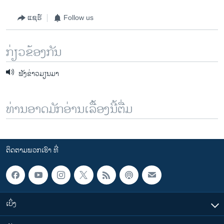
ແຊຣ໌
Follow us
ກ່ຽວຂ້ອງກັນ
ຟັງຂ່າວມຽນມາ
ທ່ານອາດມັກອ່ານເລື້ອງນີ້ຕື່ມ
ຕິດຕາມພວກເຮົາ ທີ່
ເບິ່ງ