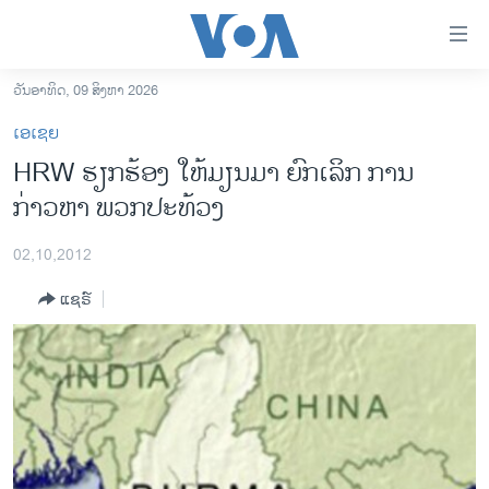
ລິ້ງ
ສຳຫລັບ
ເຂົ້າ
ວັນອາທິດ, 09 ສິງຫາ 2026
ຫາ
ໂຮມເພຈ
ເອເຊຍ
ຂ້າມ
ລາວ
HRW ຮຽກຮ້ອງ ໃຫ້ມຽນມາ ຍົກເລິກ ການ
ຂ້າມ
ອາເມຣິກາ
ກ່າວຫາ ພວກປະທ້ວງ
ຂ້າມ
ໄປ
ການເລືອກຕັ້ງ ປະທານາທີບໍດີ ສະຫະລັດ 2024
ຫາ
02,10,2012
ຂ່າວ​ຈີນ
ຊອກ
ແຊຣ໌
ຄົ້ນ
ໂລກ
ເອເຊຍ
ອິດສະຫຼະພາບດ້ານການຂ່າວ
ຊີວິດຊາວລາວ
ຊຸມຊົນຊາວລາວ