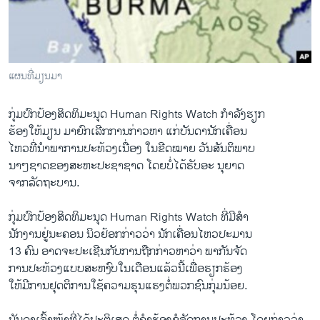
ວິທະຍາສາດ-ເທັກໂນໂລຈີ
ທຸລະກິດ
ພາສາອັງກິດ
ແຜນທີ່ມຽນມາ
ວີດີໂອ
ກຸ່ມ​ປົກ​ປ້ອງສິດທິ​ມະນຸດ Human Rights Watch ກໍ​າລັງຮຽກ
ສຽງ
ຮ້ອງ​ໃຫ້​ມຽນ ມາຍົກ​ເລີກ​ການ​ກ່າວ​ຫາ ​ແກ່​ບັນດາ​ນັກ​ເຄື່ອ​ນ​
ລາຍການກະຈາຍສຽງ
ໄຫ​ວທີ່​ນໍາພາ​ການ​ປະ​ທ້ວງ​ເນື່ອງ ​ໃນຂີດໝາຍ ວັນ​ສັນຕິພາບ
ຕິດຕາມພວກເຮົາ ທີ່
ນາໆ​ຊາດ​ຂອງສະຫະ​ປະຊາ​ຊາດ ໂດຍບໍ່ໄດ້​ຮັບ​ອະ ນຸຍາດ
ລາຍງານ
​ຈາກລັດຖະບານ.
ກຸ່ມ​ປົກ​ປ້ອງສິດທິ​ມະນຸດ Human Rights Watch ​ທີ່​ມີ​ສຳ
ພາສາຕ່າງໆ
ນັກງານ​ຢູ່ນະຄອນ ນິວຢ້ອກກ່າວ​ວ່າ ນັກ​ເຄື່ອນ​ໄຫວປະ​ມານ
13 ຄົນ ອາດ​ຈະປະ​ເຊີນ​ກັບ​ການ​ຖືກ​ກ່າວ​ຫາວ່າ ພາກັນ​ຈັດ
ການ​ປະ​ທ້ວງ​ແບ​ບສະຫງົບ​ໃນ​ເດືອນ​ແລ້ວ​ນີ້​ເພື່ອ​ຮຽກຮ້ອງ
ໃຫ້​ມີ​ການຢຸດ​ຕິ​ການ​ໃຊ້​ຄວາມ​ຮຸນ​ແຮງ​ຕໍ່​ພວກຊົນກຸ່ມນ້ອຍ. ​