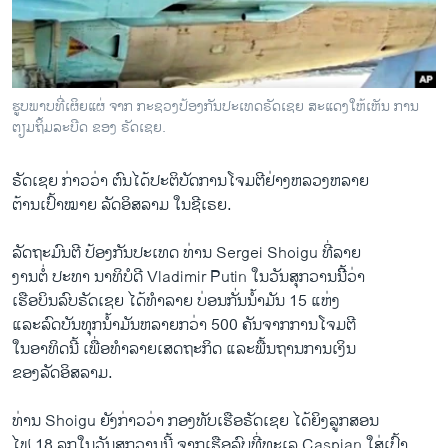
ວິທະຍາສາດ-ເທັກໂນໂລຈີ
ທຸລະກິດ
ພາສາອັງກິດ
ຮູບພາບທີ່ເຜິຍແຜ່ ຈາກ ກະຊວງປ້ອງກັນປະເທດຣັດເຊຍ ສະແດງໃຫ້ເຫັນ ການ
ວີດີໂອ
ຕຽມຖິ້ມລະບີດ ຂອງ ຣັດເຊຍ.
ສຽງ
ຣັດ​ເຊຍ ກ່າວ​ວ່າ ຕົນ​ໄດ້ປະຕິບັດການ​ໂຈມ​ຕີ​ຢ່າງ​ຫລວງຫລາຍ
ລາຍການກະຈາຍສຽງ
​ຕ້ານ​ເປົ້າ​ໝາຍ ລັດ​ອິສລາມ ​ໃນ​ຊີ​ເຣຍ.
ຕິດຕາມພວກເຮົາ ທີ່
ລາຍງານ
ລັດຖະມົນຕີ​ ປ້ອງ​ກັນ​ປະ​ເທດ ທ່ານ Sergei Shoigu ທີ່​ລາຍ
​ງານ​ຕໍ່ ປະທາ ນາ​ທິບໍດີ Vladimir Putin ​ໃນ​ວັນ​ສຸກ​ວານ​ນີ້ິວ່າ
​ເຮືອບິນ​ລົບຣັດ​ເຊຍ ​ໄດ້​ທຳລາຍ ບ່ອນ​ກັ່ນ​ນໍ້າມັນ 15 ​ແຫ່ງ
ພາສາຕ່າງໆ
​ແລະ​ລົດ​ບັນທຸກ​ນໍ້າມັນຫລາຍກວ່າ 500 ຄັນຈາກ​ການ​ໂຈມ​ຕີ​
ໃນ​ອາທິດ​ນີ້ ​ເພື່ອທຳລາຍ​ເສດຖະກິດ ​ແລະ​ພື້ນຖານ​ການ​ເງິນ
​ຂອງ​ລັດ​ອິສລາມ.
ທ່ານ Shoigu ຍັງ​ກ່າວ​ວ່າ ກອງທັບ​ເຮືອຣັດ​ເຊຍ ​ໄດ້​ຍິງ​ລູກ​ສອນ
​ໄຟ 18 ລູກ​ໃນ​ວັນ​ສຸກວານ​ນີ້ ຈາກ​ເຮືອ​ລົບ​ທີ່​ທະ​ເລ Caspian ​ໃສ່​ເປົ້າ​