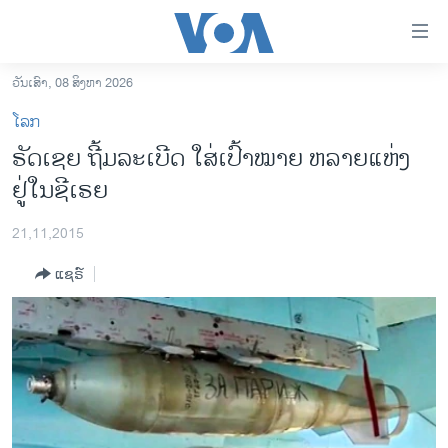
ລິ້ງ
ສຳຫລັບ
ເຂົ້າ
ວັນເສົາ, 08 ສິງຫາ 2026
ຫາ
ໂຮມເພຈ
ໂລກ
ຂ້າມ
ລາວ
ຣັດເຊຍ ຖີ້ມລະເບີດ ໃສ່ເປົ້າໝາຍ ຫລາຍແຫ່ງ
ຂ້າມ
ອາເມຣິກາ
ຢູ່ໃນຊີເຣຍ
ຂ້າມ
ໄປ
ການເລືອກຕັ້ງ ປະທານາທີບໍດີ ສະຫະລັດ 2024
ຫາ
21,11,2015
ຂ່າວ​ຈີນ
ຊອກ
ແຊຣ໌
ຄົ້ນ
ໂລກ
ເອເຊຍ
ອິດສະຫຼະພາບດ້ານການຂ່າວ
ຊີວິດຊາວລາວ
ຊຸມຊົນຊາວລາວ