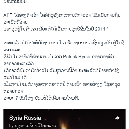
ບ່ອນ​ກັ່ນ​ນໍ້ມັນ.
AFP ​ໄດ້​ອ້າງ​ຄຳ​ເວົ້າ ​ໂຄສົກ​ຜູ້​ສັງ​ເກດ​ການ​ທີ່​ກ່າວ​ວ່າ “​ມັນ​ເປັນ​ການ​ຖິ້ມ​
ລະ​ເບີດ​ທີ່​ຮ້າຍ​
ແຮງ​ສຸດຢູ່​ໃນ​ຂົງ​ເຂດ ນັບ​ແຕ່​ໄດ້​ເລີ້ມ​ການ​ລຸກ​ຮື​ຂື້ນໃນ​ປີ 2011."
ສະຫະລັດ ກໍ​ໄດ້​ປະ​ຕິ​ບັດ​ງາ​ນການ​ໂຈ​ມຈີ​ທາງ​ອາກາດ​ເຊັ່ນ​ດຽວ​ກັນ​ ຢູ່ໃນ​ຊີ​
ເຣຍ ​ແລະ
​ອີຣັກ ​ໃນ​ອາທິດ​ທີ່​ຜ່ານ​ມາ. ພັນ​ເອກ Patrick Ryder ​ຂອງ​ກອງທັບ​
ອາກາດ​ສະຫະລັດ
​ໄດ້​ກ່າວ​ຕໍ່​ບັນດາ​ນັກ​ຂ່າວ​ໃນ​ວັນ​ສຸກ​ວານ​ນີ້​ວ່າ ສະຫະລັດ​ທີ່​ນຳພາ​ກຳລັງ
ແນວ​ໂຮມ ​ໄດ້
​ເພີ້​ມການ​ໂຈມ​ຕີ​ທາງ​ອາກາດ​ອາທິດ​ນີ້ ຕ້ານ​ເປົ້າ​ ໝາຍ​ຕ່າງໆ​ ​ໃຊ້​ອາວຸດ​
ຫລາຍ​ກວ່າ
ລະຍະ 7 ວັນ​ໃດໆ ນັບ​ແຕ່​ໄດ້​ເລີ້ມ​ການ​ໂຈມ​ຕີ.
Syria Russia
by
ສຽງອາເມຣິກາ ວີໂອເອລາວ