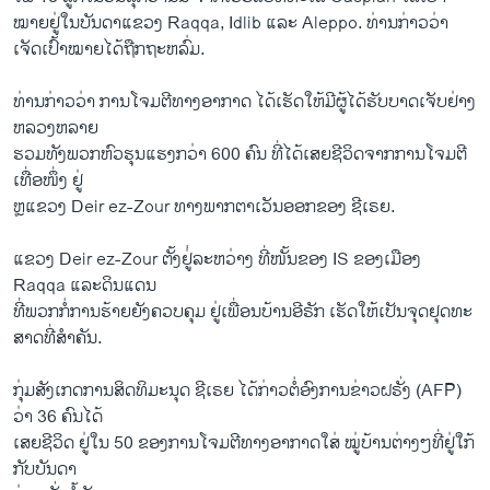
ໝາຍ​ຢູ່​ໃນ​ບັນດາ​ແຂວງ Raqqa, Idlib ​ແລະ Aleppo. ທ່ານ​ກ່າວ​ວ່າ
ເຈັດ​ເປົ້າ​ໝາຍ​ໄດ້​ຖືກ​ຖະຫລົ່ມ.
ທ່ານກ່າວ​ວ່າ ການ​ໂຈມ​ຕີ​ທາງ​ອາກາດ ​ໄດ້​ເຮັດ​ໃຫ້​ມີ​ຜູ້​ໄດ້​ຮັບ​ບາດ​ເຈັບ​ຢ່າງ​
ຫລວງ​ຫລາຍ
ຮວມທັງ​ພວກ​ຫົວ​ຮຸນ​ແຮງ​ກວ່າ 600 ຄົນ ​ທີ່ໄດ້ເສ​ຍຊີວິດຈາກການ​ໂຈມ​ຕີ
ເທື່ອ​ໜຶ່ງ ຢູ່
ຫຼແຂວງ Deir ez-Zour ທາງ​ພາກ​ຕາ​ເວັນ​ອອກ​ຂອງ ​ຊີ​ເຣຍ.
​ແຂວງ Deir ez-Zour ຕັ້ງ​ຢູ່່​ລ​ະ​ຫວ່າງ ທີ່​ໜັ້ນຂອງ IS ຂອງ​ເມືອງ
Raqqa ​ແລະ​ດິນ​ແດນ
​ທີ່​ພວກກໍ່​ການ​ຮ້າຍ​ຍັງ​ຄວບ​ຄຸມ ຢູ່​ເພື່ອນ​ບ້ານ​ອີຣັກ ເຮັດ​ໃຫ້​ເປັນ​ຈຸດ​ຢຸດ​ທະ​
ສາດ​ທີ່​ສຳຄັນ.
ກຸ່ມ​ສັງ​ເກດ​ການ​ສິດທິ​ມະນຸດ ຊີ​ເຣຍ ​ໄດ້​ກ່າວ​ຕໍ່​ອົງການ​ຂ່າວຝຣັ່ງ (AFP)
ວ່າ 36 ຄົນ​ໄດ້​
ເສຍ​ຊີວິດ ຢູ່ໃນ​ 50 ຂອງການ​ໂຈມ​ຕີທາງ​ອາ​ກາດ​ໃສ່ ໝູ່​ບ້ານ​ຕ່າງໆ​ທີ່ຢູ່​ໃກ້​
ກັບບັນ​ດາ