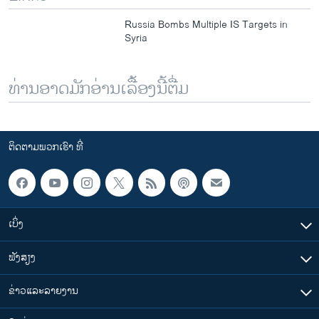
Russia Bombs Multiple IS Targets in
Syria
ທ່ານອາດມັກອ່ານເລື້ອງນີ້ຕື່ມ
ຕິດຕາມພວກເຮົາ ທີ່
ເບິ່ງ
ຟັງສຽງ
ຂ່າວແລະລາຍງານ