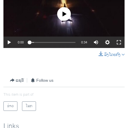
No media source currently available
0:00
0:34
ລິງໂດຍກົງ
ແຊຣ໌
Follow us
This item is part of
ຂ່າວ
ໂລກ
Links