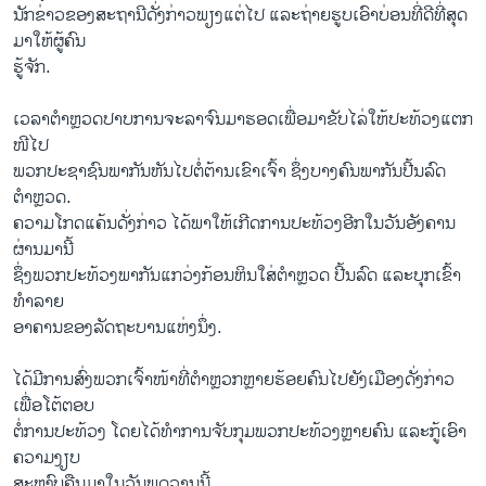
​ນັກ​ຂ່າວ​ຂອງ​ສະຖານີ​ດັ່ງກ່າວ​ພຽງ​ແຕ່​ໄປ ​ແລະ​ຖ່າຍຮູບ​ເອົາ​ບ່ອນ​ທີ່​ດີ​ທີ່​ສຸດ​
ມາ​ໃຫ້​ຜູ້​ຄົນ
​ຮູ້ຈັກ.
​ເວລາ​ຕຳຫຼວດ​ປາບ​ການ​ຈະລາຈົນ​ມາ​ຮອດເພື່ອ​ມາ​ຂັບ​ໄລ່​ໃຫ້​ປະ​ທ້ວງ​ແຕກ​
ໜີ​ໄປ
ພວກ​ປະຊາຊົນພາກັນຫັນ​ໄປ​ຕໍ່ຕ້ານ​ເຂົາ​ເຈົ້າ ຊຶ່ງ​ບາງ​ຄົນ​ພາກັນປີ້ນ​ລົດ​
ຕຳຫຼວດ​.
ຄວາມໂກດແຄ້ນດັ່ງກ່າວ ​ໄດ້​ພາ​ໃຫ້​ເກີດ​ການ​ປະ​ທ້ວງ​ອີກ​ໃນ​ວັນ​ອັງຄານ​
ຜ່ານ​ມາ​ນີ້
ຊຶ່ງ​ພວກ​ປະ​ທ້ວງ​ພາກັນ​ແກວ່ງ​ກ້ອນ​ຫິນ​ໃ​ສ່ຕຳຫຼວດ ປີ້ນ​ລົດ ​ແລະ​ບຸກ​ເຂົ້າ​
ທຳລາຍ​
ອາຄານ​ຂອງ​ລັດຖະບານ​ແຫ່ງ​ນຶ່ງ.
​ໄດ້​ມີ​ການ​ສົ່ງ​ພວກ​ເຈົ້າ​ໜ້າ​ທີ່​ຕຳຫຼວກຫຼາຍ​ຮ້ອຍ​ຄົນ​ໄປ​ຍັງ​ເມືອງ​ດັ່ງ​ກ່າວ ​
ເພື່ອໂຕ້ຕອບ
​ຕໍ່ການ​ປະ​ທ້ວງ ​ໂດຍ​ໄດ້​ທຳ​ການ​ຈັບ​ກຸມ​ພວກ​ປະ​ທ້ວງ​ຫຼາຍ​ຄົນ ​ແລະກູ້​ເອົາ​
ຄວາມ​ງຽບ​
ສະຫງົບ​ຄືນ​ມາ​ໃນ​ວັນ​ພຸດ​ວານ​ນີ້.