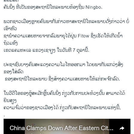
ລ້ອມ​ລົດ
​ຄັນ​ນຶ່ງ ​ທີ່​ເປັນ​ຂອງສະຖານີ​ໂທລະພາບ​ທ້ອງ​ຖິ່ນ Ningbo.
ພວກ​ຊາວ​ເມືອງ​ຫຼາຍ​ຄົນ​ພາກັນ​ກ່າວ​ຫາ​ສະຖານີ​ໂທລະພາບ​ດັ່ງກ່າວ​ວ່າ ບໍ່​
ເອົາຫົວ
ຊານຳ​ຄວາມ​ເສຍ​ຫາຍ​ຈາກ​ລົມພາຍຸ​ໄຕ້ຝຸ່ນ Fitow ຊຶ່ງ​ເຮັດ​ໃຫ້​ເກີດ​ນໍ້າ​
ຖ້ວມ​ຂົງ​
ເຂດ​ແຄມ​ທະ​ເລ ​ແຂວງ​ເຊ​ຈຽງ ​ໃນ​ວັນ​ທີ 7 ຕຸລາ​ນີ້.
ປະຊາຊົນ​ບາງ​ຄົນສະ​ແດງ​ຄວາມ​ໂມ​ໂຫອອກ​ມາ ​ໂດຍ​ພາກັນ​ແກວ່ງສິ່ງ​
ຂອງ​ໃສ່​ລົດ
​ ​ຂອງ​ສະຖານີ​ໂທລະພາບ ຊຶ່ງ​ສ້າງ​ຄວາມ​ເສຍ​ຫາຍ​ໃຫ້​ແກ່​ກະຈົກ​ລົດ.
​ໃນ​ວີ​ດີ​ໂອຂອງ​ຜູ້​ສະມັກ​ຫຼິ້ນ​ຄົນ​ນຶ່ງ ​ກ່ຽວ​ກັບ​ການ​ປະ​ທ້ວງນັ້ນ ​ສາມາດ​ໄດ້​
ຍິນ​ສຽງ​
ຄວາມຈົ່ມ​ວ່າ​ຂອງ​ຊາວ​ເມືອງ​ໄດ້ ກ່ຽວ​ກັບ​ສະຖານີໂທລະພາບ​ແຫ່ງ​ນີ້,
.
China Clamps Down After Eastern City Protests Typhoon Damage