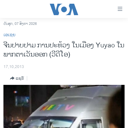
ລິ້ງ
ສຳຫລັບ
ເຂົ້າ
ວັນສຸກ, 07 ສິງຫາ 2026
ຫາ
ໂຮມເພຈ
ເອເຊຍ
ຂ້າມ
ລາວ
ຈີນປາບປາມ ການປະທ້ວງ ໃນເມືອງ Yuyao ໃນ
ຂ້າມ
ອາເມຣິກາ
ພາກຕາເວັນອອກ (ວີດີໂອ)
ຂ້າມ
ໄປ
ການເລືອກຕັ້ງ ປະທານາທີບໍດີ ສະຫະລັດ 2024
ຫາ
17,10,2013
ຂ່າວ​ຈີນ
ຊອກ
ແຊຣ໌
ຄົ້ນ
ໂລກ
ເອເຊຍ
ອິດສະຫຼະພາບດ້ານການຂ່າວ
ຊີວິດຊາວລາວ
ຊຸມຊົນຊາວລາວ