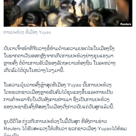
ວິທະຍາສາດ-ເທັກໂນໂລຈີ
ທຸລະກິດ
ພາສາອັງກິດ
ການປະທ້ວງ ທີ່ເມືອງ Yuyao
ວີດີໂອ
ບັນດາ​ເຈົ້າ​ໜ້າ​ທີ່​ຈີນ​ວາງ​ຂໍ້​ຫ້າມ​ດ້ານ​ຄວາມ​ປອດ​ໄພ​ໃນ​ເມືອງ​ນຶ່ງ​
ສຽງ
ໃນ​ພາກ​ຕາ​ເວັນ​ອອກຫຼັງ​ຈາກ​ເກີດ​ການ​ປະ​ທ້ວງ​ຢ່າງ​ຮຸນ​ແຮງ​ມາ​
ລາຍການກະຈາຍສຽງ
ຫຼາຍ​ຄັ້ງ ​ຕໍ່ຕ້ານ​ການ​ຮັບ​ມື​ຂອງ​ລັດຖະບານທ້ອງ​ຖິ່ນ​ ໃນ​ລະຫວ່າງ
ຕິດຕາມພວກເຮົາ ທີ່
​ເກີດ​ລົມ​ໄຕ້​ຝຸ່ນ​ໃນ​ຫວ່າງ​ໄວໆມາ​ນີ້.
ລາຍງານ
​ໃນ​ຄວາມ​ວຸ້ນວາຍ​ຄັ້ງ​ຫຼ້າ​ສຸດ​ທີ່​ເມືອງ Yuyao ນັ້ນການ​ປະ​ທ້ວງ
​ໂດຍ​ພວກຊາວ​ເມືອງ​ຫຼາຍພັນ​ຄົນ​ໄດ້​ຮຸນ​ແຮງ​ຂຶ້ນ​ແລະ​ກາຍ​ເປັນ
ພາສາຕ່າງໆ
​ການ​ກໍ່​ຈະລາຈົນໃນວັນອັງຄານ​ຜ່ານ​ມາ ຊຶ່ງ​ເປັນ​ການ​ປະທ້ວງ
ຂອງ​ປະຊາຊົນ​ຄັ້ງ​ທີ​ສອງ​ໃນ​ເມືອງ​ດັ່ງກ່າວ​ນັບ​ແຕ່​ວັນ​ສຸກແລ້ວ​ນີ້.
ຮູບ​ວີ​ດີໂອ ກ່ຽວ​ກັບ​ການ​ປະ​ທ້ວງ​ໃນມື້​ວັນ​ສຸກ ທີ່​ອົງການ​ຂ່າວ
Reuters ​ໄດ້​ຮັບສະແດງ​ໃຫ້​ເຫັນ​ວ່າ ພວກ​ຊາວ​ເມືອງ Yuyaoໄດ້​ຫ້ອມ​