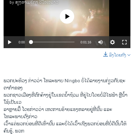
by
ສຽງອາເມຣິກາ ວີໂອເອລາວ
No media source currently available
0:00
0:01:16
ລິງໂດຍກົງ
ພວກ​ປະ​ທ້ວງ​ ​ກ່າວ​ວ່າ ໂທລະພາບ Ningbo ບໍ່​ໄດ້ລາຍ​ງານ​ກ່ຽວ​ກັບ​ຊະ​
ຕາ​ກໍາ​ຂອງ
​ພວກ​ຊາວ​ເມືອງ​ທີ່​ຕົກ​ຄ້າງ​ຢູ່​ໃນ​ເຂດ​ນ້ຳ​ຖ້ວມ ທີ່​ຢູ່​ໄປໂດຍ​ບໍ່​ມີ​ໄຟຟ້າ ຫຼື​ນ້ຳ​
ໃຊ້​ເປັນ​ເວ
ລາ​ຫຼາຍ​ມື້ ​ໂດຍ​ກ່າວ​ວ່າ ​ເຫດການ​ຮ້າຍ​ແຮງຫລາຍ​ຢູ່​ທີ່​ນັ້ນ ​ແລະ​
ໂທລະພາບ​ດັ່ງກ່າວ​
ເວົ້າ​ແຕ່​ພວກ​ບ່ອນ​ທີ່​ດີ​ເທົ່າ​ນັ້ນ ​ແລະ​ບໍ່​ໄດ້​ເວົ້າ​ເຖິງພວກ​ບ່ອນ​ທີ່​ບໍ່​ດີ​ນັ້ນ​ໃຫ້​
ຄົນ​ຮູ້. ພວກ