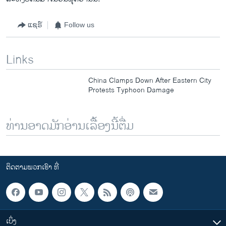
ແຊຣ໌
Follow us
Links
China Clamps Down After Eastern City
Protests Typhoon Damage
ທ່ານອາດມັກອ່ານເລື້ອງນີ້ຕື່ມ
ຕິດຕາມພວກເຮົາ ທີ່
ເບິ່ງ