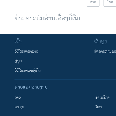
ຂ່າວ
ໂລກ
ທ່ານອາດມັກອ່ານເລື້ອງນີ້ຕື່ມ
ເບິ່ງ
ຟັງສຽງ
ວີດີໂອພາສາລາວ
ຟັງລາຍການຂອງ
ຢູທູບ
ວີດີໂອພາສາອັງກິດ
ຂ່າວແລະລາຍງານ
ລາວ
ອາເມຣິກາ
ເອເຊຍ
ໂລກ