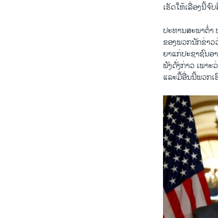
ເຮັດ​ໃຫ້​ເລື່ອງ​ນີ້​ຈົ
ປະທານ​ສະພາ​ຕໍ່າ ທ
​ຂອງ​ພວກນັກ​ຂ່າວ​ວ່າ
ຍາ​ແກ່​ປະຊາຊົນ​ອາ​
ພັງດັ່ງກ່າວ ​ເພາະວ່
ແລະ​ມື້​ອື່ນນີ້​ພວກ​