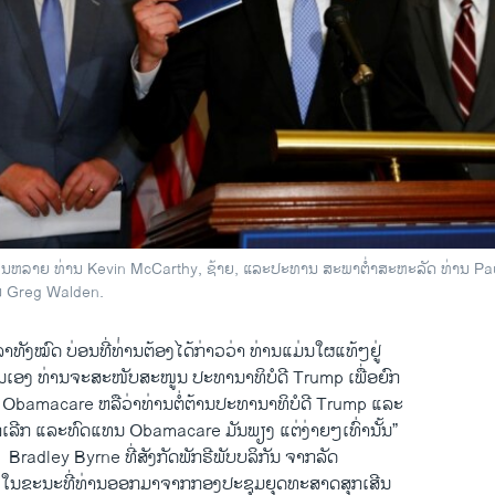
ສວນຫລາຍ ທ່ານ Kevin McCarthy, ຊ້າຍ, ແລະປະທານ ສະພາຕໍ່າສະຫະລັດ ທ່ານ Pa
ນ Greg Walden.
ວລາ​ທັງ​ໝົດ​ ບ່ອນ​ທີ່​ທ່່ານ​ຕ້ອງ​ໄດ້​ກ່າວ​ວ່າ ທ່ານແມ່ນ​ໃຜ​ແທ້ໆຢູ່
ນ​ເອງ ທ່ານ​ຈະ​ສະໜັບສະໜູນ ປະທານາທິບໍດີ Trump ເພື່ອ​ຍົກ​
 Obamacare ຫລື​ວ່າ​ທ່ານຕໍ່​ຕ້ານ​ປະທານາທິບໍດີ Trump ​ແລະ​
ົກ​ເລີກ ​ແລະ​ທົດແທ​ນ Obamacare ມັນ​ພຽງ ແຕ່​ງ່າຍໆ​ເທົ່າ​ນັ້ນ”
​ Bradley Byrne ທີ່ສັງກັດ​ພັກຣີພັບບລິ​ກັນ ຈາກ​ລັດ
ໃນຂະນະ​ທີ່​ທ່ານ​ອອກ​ມາ​ຈາກກອງ​ປະຊຸມ​ຍຸດ​ທະ​ສາດສຸກ​ເສີນ​