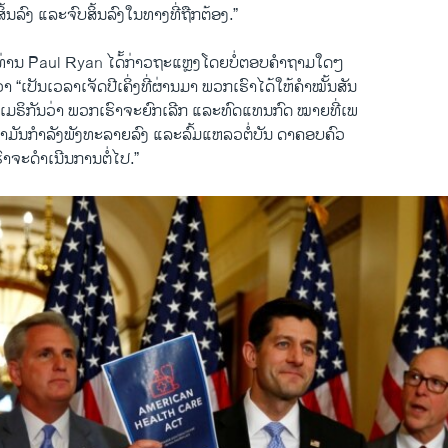
ບ​ສິ້ນລົງ ​ແລະ​ຈົບ​ສິ້ນລົງ​ໃນ​ທາງ​ທີ່​ຖືກຕ້ອງ.”
່ານ Paul Ryan ​ໄດ້້​ກ່າວຖະ​ແຫຼງໂດຍ​ບໍ່ຕອບ​ຄຳ​ຖາມ​ໃດໆ
 “​ເປັນ​ເວລາ​ເຈັດ​ປີ​ເຄິ່ງທີ່​ຜ່ານ​ມາ ພວກ​ເຮົາ​ໄດ້​ໃຫ້​ຄຳ​ໝັ້ນ​ສັນ
ເມຣິກັນ​ວ່າ ພວກ​ເຮົາ​ຈະ​ຍົກ​ເລີກ ​ແລະ​ທົດ​ແທນ​ກົດ ໝາ​ຍທີ່​ເພ
າ​ມັນກຳລັງ​ພັງ​ທະລາ​ຍລົງ ​ແລະ​ລົ້ມ​ແຫລວ​ຕໍ່​ບັນ ດາ​ຄອບຄົວ ​
ເຮົາ​ຈະ​ດຳ​ເນີນການຕໍ່​ໄປ.”