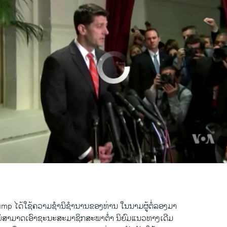
No media source currently available
0:02:31
EMBED
p ​ໄດ້​ໃຊ້​ຄວາມ​ຊຳນິຊຳນານ​ຂອງ​ທ່ານ​ ໃນ​ນາມ​ຜູ້​ຕໍ່​ລອງ​ມາ
່​ກໍ​ບໍ່​ສາມາດ​ເອົາຊະນະສະມາຊິກ​ສະພາ​ຕໍ່​າ ນິຍົມ​ແນວທາງເດີມ