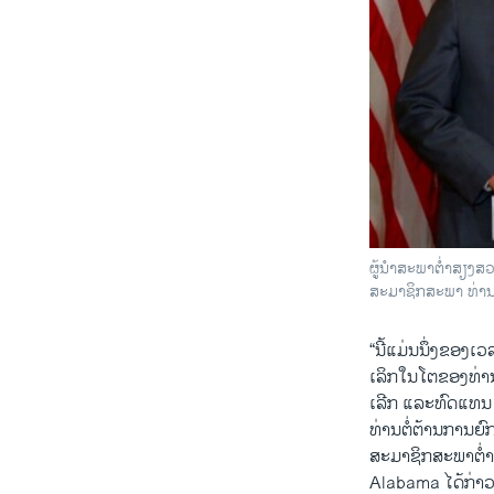
ຜູ້ນຳສະພາຕໍ່າສຽງ
ສະມາຊິກສະພາ ທ່າ
“ນີ້​ແມ່ນ​ນຶ່ງ​ຂອງ​ເ
ເລິກໃນ​ໂຕ​ຂອງທ່າ
ເລີກ ​ແລະ​ທົດ​ແທນ
ທ່ານຕໍ່​ຕ້ານ​ການ​ຍ
ສະມາຊິກ​ສະພາ​ຕໍ່າ 
Alabama ​ໄດ້​ກ່າວ