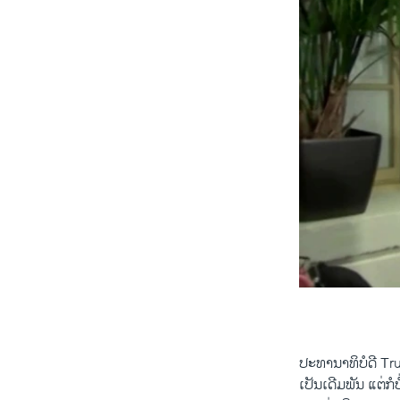
0:00
​ປະທານາທິບໍດີ Trum
​ເປັນ​ເດີມ​ພັນ ​ແຕ