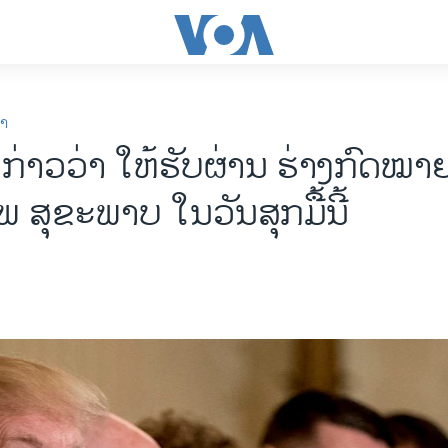
ກາ
ກ່າວວ່າ ໃຫ້ຮັບຜ່ານ ຮ່າງກົດໝາ
 ສຸຂະພາບ ໃນວັນສຸກມື້ນີ້