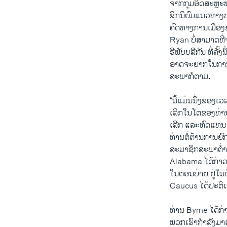
ຈາກ​ກຸ່ມ​ອິດສະຫຼະ
ຊິກ​ນິຍົມແນວທາງ​ປ
​ຄົດທາງ​ການ​ເມືອງ
Ryan ​ບໍ່​ສາມາດທີ່
ຣີພັບ​ບລີ​ກັນ ທີ່​ຄັ້
ອາດ​ຈະ​ຍາກ​ໃນ​ການຫ
ສະພາ​ກໍ​ຕາມ.
“ນີ້​ແມ່ນ​ນຶ່ງ​ຂອງ​ເ
ເລິກໃນ​ໂຕ​ຂອງທ່າ
ເລີກ ​ແລະ​ທົດ​ແທນ
ທ່ານຕໍ່​ຕ້ານ​ການ​ຍ
ສະມາຊິກ​ສະພາ​ຕໍ່າ 
Alabama ​ໄດ້​ກ່າວ
ໃນ​ຕອນບ່າຍ ຢູ່​ໃ
Caucus ໄດ້​ປະຕິ​ເສດ​
ທ່ານ Byrne ​ໄດ້​ກ່າວ
​ພວກ​ເຮົາ​ກຳລັງ​ມາ​ເ