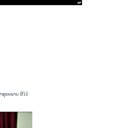
D
SHARE
າ​ສຸຂະພາບ ​ທີ່ໄດ້