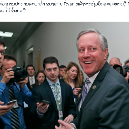
ນ​ຫ້ອງກາ​ນປະທານ​ສະພາ​ຕໍ່າ ຂອງທ່ານ Ryan ຫລັງ​ຈາກ​ກຸ່ມ​ອິດສະຫຼະພາບຫຼ
ຂໍ້ຕໍ່​ຂໍ້​ສະ​ເໜີ.