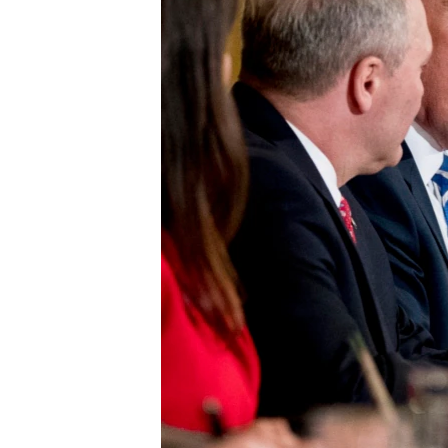
ວິທະຍາສາດ-ເທັກໂນໂລຈີ
ທຸລະກິດ
ພາສາອັງກິດ
ວີດີໂອ
ສຽງ
ລາຍການກະຈາຍສຽງ
ລາຍງານ