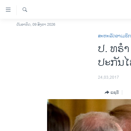
ລິ້ງ
ສຳຫລັບ
ເຂົ້າ
ຄົ້ນຫາ
ວັນອາທິດ, 09 ສິງຫາ 2026
ໂຮມເພຈ
ຫາ
ສະຫະລັດອາເມຣິ
ລາວ
ຂ້າມ
ປ. ທຣຳ 
ຂ້າມ
ອາເມຣິກາ
ຂ້າມ
ການເລືອກຕັ້ງ ປະທານາທີບໍດີ ສະຫະລັດ
ປະກັນໄພ
ໄປ
2024
ຫາ
ຂ່າວ​ຈີນ
ຊອກ
24,03,2017
ຄົ້ນ
ໂລກ
ແຊຣ໌
ເອເຊຍ
ອິດສະຫຼະພາບດ້ານການຂ່າວ
ຊີວິດຊາວລາວ
ຊຸມຊົນຊາວລາວ