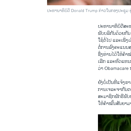
ປະທານາທິບໍດີ Donald Trump ກ່າວໃນກອງປະຊຸມ ຢ
by
ສຽງອາເມຣິກ
ປະທານາທິບໍດີ​ສະຫະ
ພັບບລິ​ກັນດ້ວຍ​ກັ
ໃຊ້​ຕໍ່​ໄປ ​ແລະ​ເພັ່
​ຕໍ່​ການ​ລົງ​ຄະ​ແນນ
ຊຶ່ງ​ທ່ານ​ໄດ້​ໃຫ້​
ເລີກ ​ແລະ​ທົດ​ແທນກ
ວ່າ Obamacare​ ນ
ຍັງບໍ່​ເປັນ​ທີ່​ແຈ້
ການ​ເຈລະຈາກັນຕະຫລ
​ສະມາຊິກ​ພັກຣີພັບ​ບ
ໃຫ້​ຄຳ​ໝັ້ນ​ສັນຍາ​