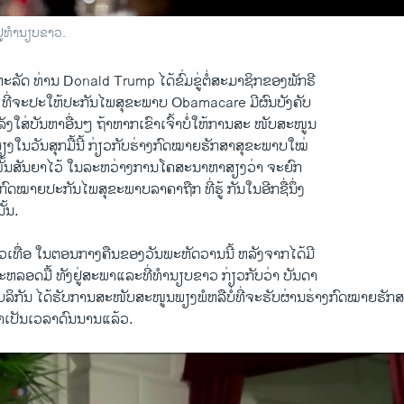
ູ່ທຳນຽບຂາວ.
Republicans Scramble to Salvage Health Care Vote, Trump Agenda
EMBE
າ ວີໂອເອລາວ
ລັດ ທ່ານ Donald Trump ​ໄດ້​ຂົ່ມຂູ່​ຕໍ່​ສະມາຊິກຂອງ​ພັກຣີ
ນ ທີ່​ຈະປະ​ໃຫ້ປະ​ກັນໄພສຸຂະພາບ​ Obamacare ມີ​ຜົນ​ບັງຄັບ​
ງ​ເລັງໃສ່​ບັນຫາ​ອື່ນໆ ຖ້າ​ຫາກ​ເຂົາ​ເຈົ້າ​ບໍ່​ໃຫ້ການ​ສະ ໜັບສະໜູນ
​ສຽງໃນວັນ​ສຸກມື້​ນີ້ ກ່ຽວ​ກັບ​ຮ່າງ​ກົດໝາ​ຍຮັກສາສຸຂະພາບ​ໃໝ່
ຄຳ​ໝັ້ນສັນຍາ​ໄວ້ ​ໃນ​ລະຫວ່າງການ​ໂຄສະນາຫາສຽງວ່າ ຈະ​ຍົກ​
ົດໝາ​ຍປະກັນ​ໄພ​ສຸຂະພາບລາຄາ​ຖືກ ທີ່ຮູ້ ກັນໃນ​ອີກ​ຊື່​ນຶ່ງ
ັ້ນ.
ງ​ຂາວເທື່ອ ​ໃນ​ຕອນ​ກາງຄືນຂອງ​ວັນ​ພະຫັດວານ​ນີ້ ຫລັງ​ຈາກໄດ້ມີ
ອດ​ມື້ ທັງ​ຢູ່​ສະພາ​ແລະ​ທີ່​ທຳນຽບຂາວ ກ່ຽວ​ກັບວ່າ ບັນດາ
ລິ​ກັນ ​ໄດ້​ຮັບ​ການ​ສະໜັບສະໜູນ​ພຽງພໍ​ຫລື​ບໍ່​ທີ່​ຈະ​ຮັບ​ຜ່ານ​ຮ່າງ​ກົດໝາຍຮັກສ
ມາ​ເປັນ​ເວລາ​ດົນນານ​ແລ້ວ.