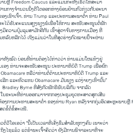
ພາບຫຼື Freedom Caucus ​ແລະ​ແມ່ນກະ​ທັງ​ເຮັດ​ໃຫ້​ສະ​ມາ​
ານ​ກາງ​ຈຳນວນ​ນຶ່ງຕີ​ໂຕ​ອອກ​ຫ່າງຍ້ອນ​ຢ້ານ​ກົວກ່ຽວກັບອະນາ
​ຂອງ​ເຂົາ​ເຈົ້າ. ທ່ານ Trump ​ແລະ​ປະທານ​ສະພາ​ຕໍ່າ ທ່ານ Paul
​ຈະ​ໄດ້​ຮັບຄ​ະ​ແນນ​ສຽງພຽງພໍ​ເພື່ອ​ໃຫ້ການ ສະໜັບສະໜູນ​ຕໍ່​ພັກ
ງ​ນຶ່ງ​ມີ​ຄວາມ​ປຸ້ມລຸມ​ສາມັກຄີກັນ ​ເຂົ້າ​ສູ່ຕາ​ຈົນ​ທາງການ​ເມືອງ ທີ່​
​ລົບຫລີກ​ໄດ້ ​ເຖິງ​ແມ່ນ​ວ່າໃນທີ່​ສຸດຮ່າງ​ກົດໝາຍນີ້ຈະ​ຜ່ານ
ວລາ​ທັງ​ໝົດ​ ບ່ອນ​ທີ່​ທ່່ານ​ຕ້ອງ​ໄດ້​ກ່າວ​ວ່າ ທ່ານແມ່ນ​ໃຜ​ແທ້ໆຢູ່
ນ​ເອງ ທ່ານ​ຈະ​ສະໜັບສະໜູນ ປະທານາທິບໍດີ Trump ເພື່ອ​ຍົກ​
 Obamacare ຫລື​ວ່າ​ທ່ານຕໍ່​ຕ້ານ​ປະທານາທິບໍດີ Trump ​ແລະ​
ົກ​ເລີກ ​ແລະ​ທົດແທ​ນ Obamacare ມັນ​ພຽງ ແຕ່​ງ່າຍໆ​ເທົ່າ​ນັ້ນ”
​ Bradley Byrne ທີ່ສັງກັດ​ພັກຣີພັບບລິ​ກັນ ຈາກ​ລັດ
ໃນຂະນະ​ທີ່​ທ່ານ​ອອກ​ມາ​ຈາກກອງ​ປະຊຸມ​ຍຸດ​ທະ​ສາດສຸກ​ເສີນ​
ນ​ຫ້ອງກາ​ນປະທານ​ສະພາ​ຕໍ່າ ຂອງທ່ານ Ryan ຫລັງ​ຈາກ​ກຸ່ມ​ອິດສະຫຼະພາບຫຼ
ຂໍ້ຕໍ່​ຂໍ້​ສະ​ເໜີ.
​ຕໍ່​ວີ​ໂອ​ເອວ່າ “ນີ້​ເປັນ​ເວລາ​ທີ່ເຄັ່ງ​ຂຶມສຳລັບ​ທຸກໆ​ຄົນ ​ເພາະວ່າ
ຖິງໄຊ​ແລ້ວ ​ແຕ່​ຂ້າພະ​ເຈົ້າ​ຄິດ​ວ່າ ຍັງ​ມີ​ການ​ພິຈາລະນາ​ທີ່​ຈະ​