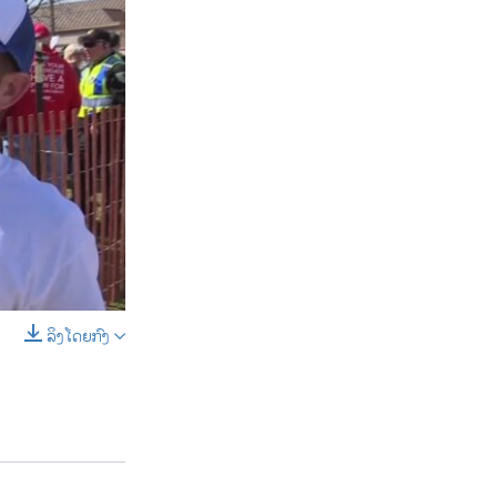
ລິງໂດຍກົງ
SHARE