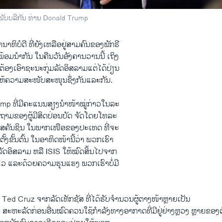
ີພັບບລີກັນ ທ່ານ Donald Trump
າທິບໍດີ ​ທີ່​ຍັງ​ເຫລືອ​ຢູ່​ສາມ​ຄົນ​ຂອງ​ພັກຣີ
​ພ້ອມ​ນຳ​ກັນ​ ໃນ​ຄືນ​ວັນ​ອັງຄານ​ວານ​ນີ້ ​ເຖິງ​
​ຕ້ອງເອົາ​ຊະນະ​ກຸ່ມ​ລັດ​ອິສລາມແຕ່​ໄດ້​ປ່ຽນ​
ນ​ໃຫ້​ຄວາ​ມສະໜັບສະໜຸນ​ຊຶ່ງ​ກັນ​ແລະ​ກັນ.
 ທີ່​ມີ​ຄະ​ແນນ​ສຽງ​ນຳ​ໜ້າ​ໝູ່ກ່າວ​ໃນ​ລະ
ຖາມຂອງຜູ້​ມີ​ສິດ​ປ່ອນ​ບັດ ຈັດໂດຍໂທລະ
ິສຄັນ​ຊິນ ໃນພາກ​ເໜືອ​ຂອງ​ປະ​ເທດ ທີ່​ຈະ​
້ງຂັ້ນ​ຕົ້ນ ​ໃນ​ອາທິດ​ໜ້ານີ້ວ່າ ພວກ​ເຮົາ
ມ​ລັດ​ອິສລາມ ຫລື ISIS ​ໃຫ້​ໝົດ​ສິ້ນ​ໄປ​ຈາກ
​ໄວ​ ແລະ​ດ້ວຍ​ຄວາ​ມ​ຮຸນ​ແຮງ ພວກ​ເຮົາ​ບໍ່​ມີ
Ted Cruz ຈາກ​ລັດ​ເທັກ​ຊັສ ທີ່​ໄດ້​ຮັບ​ຈຳນວນ​ຜູ້ຕາງໜ້າຫຼາຍ​ເປັນ
າ ສະຫະລັດ​ກ່ອນ​ອື່ນ​ໝົດຄວນ​ໃຊ້ກຳລັງທາງອາກາດທີ່​ມີ​ຢູ່​ຢ່າງ​ຫຼວງ ຫຼາຍຂອງ​ຕົນ