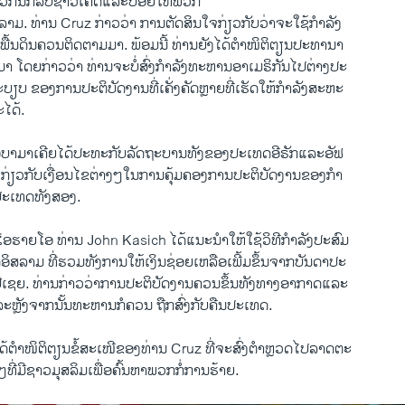
​ພວກ​ນັກລົບ​ຊາວ​ເຄີ​ດແລະ​ປ່ອຍ​ໃຫ້​ພວກ
ິສລາມ. ທ່ານ Cruz ກ່າວ​ວ່າ ການ​ຕັດສິນ​ໃຈ​ກ່ຽວກັບ​ວ່າ​ຈະ​ໃຊ້​ກຳລັງ​
າກພື້ນດິນຄວນ​ຕິດຕາມ​ມາ. ພ້ອມ​ນີ້ ທ່ານ​ຍັງ​ໄດ້​ຕຳ​ໜິຕິຕຽນ​ປະທານາ
​ມາ ​ໂດຍ​ກ່າວວ່າ ທ່ານ​ຈະ​ບໍ່​ສົ່ງ​ກຳລັງ​ທະຫານ​ອາ​ເມຣິກັນ​ໄປ​ຕ່າງປະ​
ບຽບ ຂອງ​ການ​ປະຕິບັດ​ງານທີ່​ເຄັ່ງຄັດ​ຫຼາຍທີ່ເຮັດ​ໃຫ້​ກຳລັງ​ສະຫະ
​ໄດ້.
ບາ​ມາເຄີຍໄດ້​ປະ​ທະ​ກັບ​ລັດຖະບານ​ທັງ​ຂອງ​ປະ​ເທດ​ອີຣັ​ກ​ແລະ​ອັຟ
່ຽວ​ກັບເງື່ອນ​ໄຂ​ຕ່າງໆ​ໃນ​ການ​ຄຸ້ມ​ຄອງ​ການ​ປະຕິ​ບັດ​ງານ​ຂອງກຳ
ປະ​ເທດ​ທັງ​ສອງ.
ດ​ໂອຮາ​ຍ​ໂອ ທ່ານ John Kasich ​ໄດ້​ແນະນຳ​ໃຫ້​ໃຊ້​ວິທີກຳລັງ​ປະສົມ​
ດ​ອິສລາມ ​ທີ່​ຮວມທັງ​ການ​ໃຫ້ເງິນ​ຊ່ອຍ​ເຫລືອ​ເພີ້ມຂຶ້ນຈາກ​ບັນດາ​ປະ​
ປີ​ເຊຍ. ທ່ານ​ກ່າວ​ວ່າການ​ປະຕິບັດ​ງານ​ຄວນຂຶ້ນທັງ​ທາງ​ອາກາດ​ແລະ​
​ຫຼັງ​ຈາກ​ນັ້ນທະຫານ​ກໍ​ຄວນ ຖືກ​ສົ່ງ​ກັບ​ຄືນ​ປະ​ເທດ.
້​ຕຳ​ໜິຕິຕຽນ​ຂໍ້​ສະ​ເໜີ​ຂອງ​ທ່ານ Cruz ທີ່​ຈະ​ສົ່ງ​ຕຳຫຼວດໄປ​ລາດຕະ​
ໆ​ທີ່​ມີ​ຊາວ​ມຸສລິ​ມເພື່ອ​ຄົ້ນຫາ​ພວກ​ກໍ່​ການ​ຮ້າຍ.