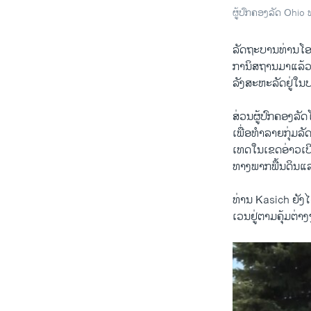
ຜູ້ປົກຄອງລັດ Ohio
by
ສຽງອາເມຣິກ
ລັດຖະບານ​ທ່ານ​ໂອ​
ກາ​ນິສຖານ​ມາ​ແລ້ວກ
ລັງ​ສະຫະລັດ​ຢູ່​ໃນ​
ສ່ວນ​ຜູ້​ປົກຄອງ​ລັ
ເພື່ອ​ທຳລາຍ​ກຸ່ມ​ລັ
ເທດ​ໃນ​ເຂ​ດອ່າວ​ເ
ທາງ​ພາກພື້ນດິນ​ແລະ
ທ່ານ Kasich ຍັງ​ໄດ
ເວນ​ຢູ່​ຕາມ​ຄຸ້ມ​ຕ່າງ