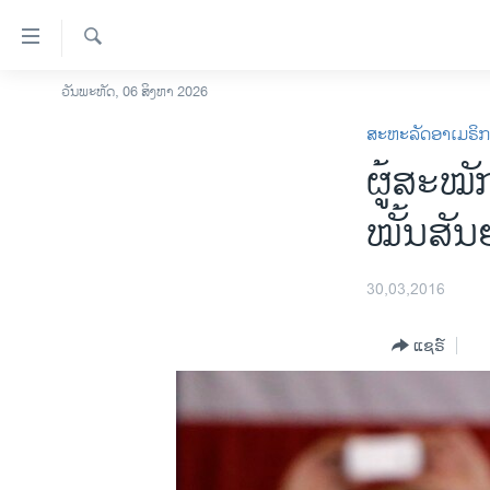
ລິ້ງ
ສຳຫລັບ
ເຂົ້າ
ຄົ້ນຫາ
ວັນພະຫັດ, 06 ສິງຫາ 2026
ໂຮມເພຈ
ຫາ
ສະຫະລັດອາເມຣິ
ລາວ
ຂ້າມ
ຜູ້ສະໝັ
ຂ້າມ
ອາເມຣິກາ
ຂ້າມ
ການເລືອກຕັ້ງ ປະທານາທີບໍດີ ສະຫະລັດ
ໝັ້ນສັນ
ໄປ
2024
ຫາ
ຂ່າວ​ຈີນ
ຊອກ
30,03,2016
ຄົ້ນ
ໂລກ
ແຊຣ໌
ເອເຊຍ
ອິດສະຫຼະພາບດ້ານການຂ່າວ
ຊີວິດຊາວລາວ
ຊຸມຊົນຊາວລາວ