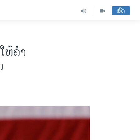
ສົດ
 ໃຫ້ຄຳ
ມ