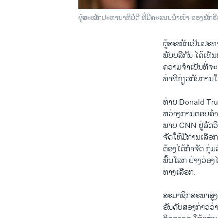
ຜູ້ສະໝັກປະທານາທິບໍດີ ທີ່ມີຄະແນນນຳໜ້າ ຂອງພັກຣ
ຜູ້​ສະໝັກ​ເປັນ​ປະທານ
ພັບ​ບລີ​ກັນ ​ໄດ້​ເຫັນ
ຄວາມ​ຈຳ​ເປັນ​ທີ່​ຈະ
ທ່າ​ທີ​ກ່ຽວ​ກັບ​ກາ
ທ່ານ Donald Trump
ຫວ່າງ​ການ​ຕອບຄຳ​
ພາບ CNN ຢູ່​ລັດ​ວ
ຈັດໃຫ້ມີການເລືອກ​ຕັ
​ຕ້ອງ​ໄດ້​ກຳຈັດ​ ກຸ່
ພື້ນ​ໂລກ ​ຢ່າງ​ວ່ອງ
ທາງ​ເລື​ອກ.
ສະມາຊິກ​ສະພາ​ສູງ 
ອັນ​ດັບ​ສອງ​ກ່າວ​ວ່