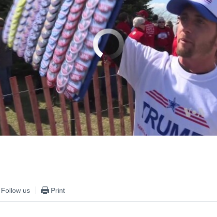
No media source currently available
0:02:33
EMBED
Follow us
Print