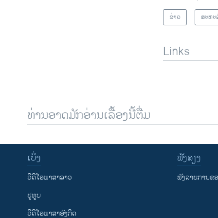
ຂ່າວ
ສະຫະລ
Links
ທ່ານອາດມັກອ່ານເລື້ອງນີ້ຕື່ມ
ເບິ່ງ
ຟັງສຽງ
ວີດີໂອພາສາລາວ
ຟັງລາຍການຂອງ
ຢູທູບ
ວີດີໂອພາສາອັງກິດ