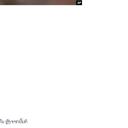
 ຫຼັງ​ຈາກ​ນັ້ນກໍ​