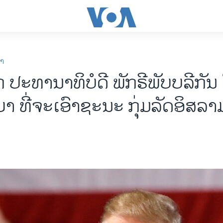
ກາ
ກ ປະທານາທິບໍດີ ພັກຣີພັບບລີກັນ
ຍາ ທີ່ຈະເອົາຊະນະ ກຸ່ມລັດອິສລາ