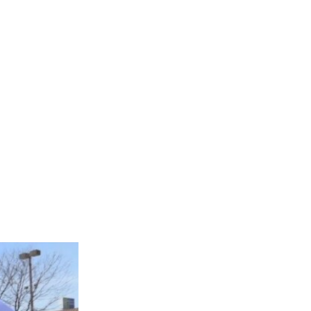
D
SHARE