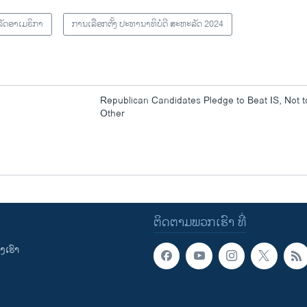
ັດອາເມຣິກາ
ການເລືອກຕັ້ງ ປະທານາທິບໍດີ ສະຫະລັດ 2024
Republican Candidates Pledge to Beat IS, Not 
Other
ຕິດຕາມພວກເຮົາ ທີ່
ເຮົາ