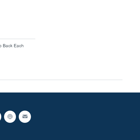
width
px
to Back Each