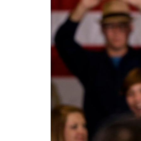
ວິທະຍາສາດ-ເທັກໂນໂລຈີ
ທຸລະກິດ
ພາສາອັງກິດ
ວີດີໂອ
ສຽງ
ລາຍການກະຈາຍສຽງ
ລາຍງານ