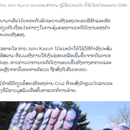
Working Class Anger Fuels Trump’s Popularity in Paul Ryan’s Wisconsin Hometown
EMBE
 ທ່ານ John Kasich ພວມຕອບຄຳຖາມ ຜູ້ມີສິດປ່ອນບັດ ທີ່ຈັດໂດຍໂທລະພາບ CNN
າ ວີໂອເອລາວ
ບາ​ມາເຄີຍໄດ້​ປະ​ທະ​ກັບ​ລັດຖະບານ​ທັງ​ຂອງ​ປະ​ເທດ​ອີຣັ​ກ​ແລະ​ອັຟ
່ຽວ​ກັບເງື່ອນ​ໄຂ​ຕ່າງໆ​ໃນ​ການ​ຄຸ້ມ​ຄອງ​ການ​ປະຕິ​ບັດ​ງານ​ຂອງກຳ
ປະ​ເທດ​ທັງ​ສອງ.
ດ​ໂອຮາ​ຍ​ໂອ ທ່ານ John Kasich ​ໄດ້​ແນະນຳ​ໃຫ້​ໃຊ້​ວິທີກຳລັງ​ປະສົມ​
ດ​ອິສລາມ ​ທີ່​ຮວມທັງ​ການ​ໃຫ້ເງິນ​ຊ່ອຍ​ເຫລືອ​ເພີ້ມຂຶ້ນຈາກ​ບັນດາ​ປະ​
ປີ​ເຊຍ. ທ່ານ​ກ່າວ​ວ່າການ​ປະຕິບັດ​ງານ​ຄວນຂຶ້ນທັງ​ທາງ​ອາກາດ​ແລະ​
​ຫຼັງ​ຈາກ​ນັ້ນທະຫານ​ກໍ​ຄວນ ຖືກ​ສົ່ງ​ກັບ​ຄືນ​ປະ​ເທດ.
້​ຕຳ​ໜິຕິຕຽນ​ຂໍ້​ສະ​ເໜີ​ຂອງ​ທ່ານ Cruz ທີ່​ຈະ​ສົ່ງ​ຕຳຫຼວດໄປ​ລາດຕະ​
ໆ​ທີ່​ມີ​ຊາວ​ມຸສລິ​ມເພື່ອ​ຄົ້ນຫາ​ພວກ​ກໍ່​ການ​ຮ້າຍ.