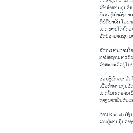
ຕິດ​ອາວຸດ ​ໃຫ້​ແກ່
​ເຂົາ​ສັງຫານ​ກຸ່ມ​ອ
ພິ​ເສດ​ຫຼື​ກຳລັງ​ພ
ທິບໍດີ​ບາຣັກ ​ໂອ​ບາ
ເທດ ພາຍ​ໃຕ້​ກົດ​ລະ
ລັດ​ບໍ່​ສາມາດ​ຊະ ນະ
ລັດຖະບານ​ທ່ານ​ໂອ​
ກາ​ນິສຖານ​ມາ​ແລ້ວກ
ລັງ​ສະຫະລັດ​ຢູ່​ໃນ​
ສ່ວນ​ຜູ້​ປົກຄອງ​ລັ
ເພື່ອ​ທຳລາຍ​ກຸ່ມ​ລັ
ເທດ​ໃນ​ເຂ​ດອ່າວ​ເ
ທາງ​ພາກພື້ນດິນ​ແລະ
ທ່ານ Kasich ຍັງ​ໄດ
ເວນ​ຢູ່​ຕາມ​ຄຸ້ມ​ຕ່າງ