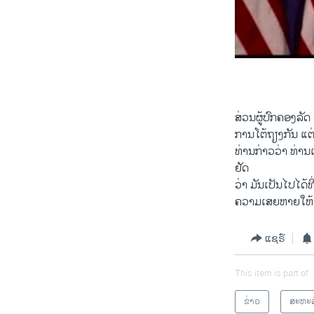
0:00
ສ່ວນຜູ້ປົກຄອງລັດ
ການໂຕ້ຖຽງກັນ ແຕ
ທ່ານກ່າວວ່າ ທ່ານ
ຢັດ
ວ່າ ມັນເປັນໄປໄດ້ທ
ຄວາມເສຍຫາຍໃຫ້ແ
ແຊຣ໌
This item is part of
ຂ່າວ
ສະຫະລ