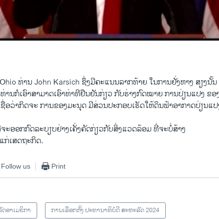
0:02:43
EMBED
 Ohio ທ່ານ John Karsich ຊຶ່ງມີຄະແນນລາກທ້າຍ ໃນການຢັ່ງຫາງ ສຽງນັ້ນ​ ບໍ
່ທ່ານກໍເອົາສາມາດເອົາທ່າທີຢືນຢັນກ່ຽວ ກັບຮ່າງກົດໝາຍ ການປ່ຽນແປງ ຂອ
ເຊື່ອວ່າກິດຈະ ການຂອງມະນຸດ ມີສ່ວນປະກອບເຮັດໃຫ້ດິນຟ້າອາກາດປ່ຽນແປງ 
ີ່ຈະອອກກົດລະບຽບຢ່າງເຄັ່ງຄັດກ່ຽວກັບສິ່ງແວດລ້ອມ ທີ່ຈະບໍ່ສ້າງ
ກ່ເສດຖະກິດ.
Follow us
Print
ັດອາເມຣິກາ
ການເລືອກຕັ້ງ ປະທານາທິບໍດີ ສະຫະລັດ 2024