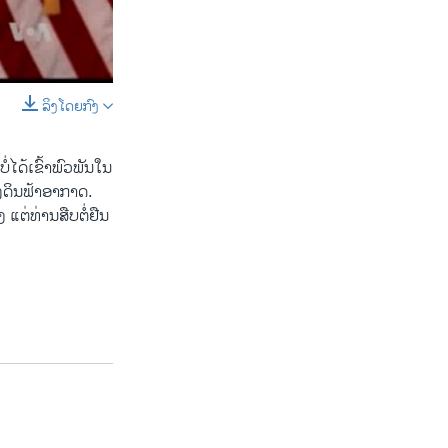
ລິງໂດຍກົງ
SHARE
່ໄດ້ເຂົ້າພົວພັນໃນ
ງດິນຟ້າອາກາດ.
ແຕ່ທ່ານສືບຕໍ່ຢືນ
width
px