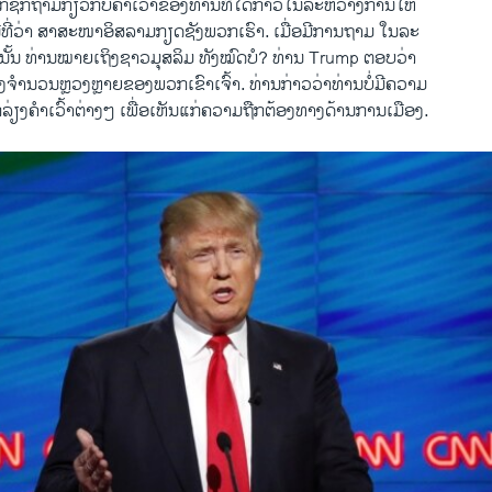
​ຊັກ​ຖາມ​ກ່ຽວ​ກັບ​ຄຳ​ເວົ້າຂອງ​ທ່ານທີ່​ໄດ້​ກ່າວ​ໃນ​ລະຫວ່າງການ​ໃຫ້​
ທີ່​ວ່າ ສາສະໜາອິສລາມ​ກຽດຊັງ​ພວກ​ເຮົາ. ​ເມື່ອ​ມີ​ການ​ຖາມ ໃນ​ລະ
​ນັ້ນ ທ່ານ​ໝາຍ​ເຖິງ​ຊາວ​ມຸສລິ​ມ ທັງ​ໝົດ​ບໍ? ທ່ານ Trump ຕອບ​ວ່າ
ງ​ຈຳນວນ​ຫຼວງຫຼາຍຂອງ​ພວກ​ເຂົາ​ເຈົ້າ. ທ່ານ​ກ່າວ​ວ່າທ່ານ​ບໍ່​ມີ​ຄວາມ​
​ລ່ຽງຄຳ​ເວົ້າຕ່າງໆ​ ເພື່ອ​ເຫັນ​ແກ່ຄວາມ​ຖືກຕ້ອງ​ທາງ​ດ້ານ​ການ​ເມືອງ.