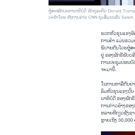
ຜູ້ສະໝັກປະທານາທິບໍດີ ນັກທຸລະກິດ Donald Trum
ປະຖຳໂດຍ ອົງການຂ່າວ CNN ກຸ່ມສື່ມວນຊົນ Salem
ພວກ​ຫົວ​ຮຸນ​ແຮງ​
​ການ​ຄ້າ ແມ່ນ​ຮວມຢູ
ພິປາຍ​ກັນ​ໂດຍ​ຜູ້​ສະໝ
​ຢູ່​ ຂອງ​ພັກຣີພັບ​ບ
​ການປະຊຸມ​ປ່ອນ​ບັ
​ຈະ​ມານີ້.
​ໃນ​ການ​ຫາລື​ກັນ​ຢ່
ລິ​ມຫົວ​ຮຸນ​ແຮງ​ນ
ນາ​ທິບໍດີ ​ຂອງ​ພັກຣີ
ການ​ກ່າວ​ອ້າງ​ຂອງ​ທ
ຫລາຍ​ທີ່​ກຽດ​ຊັງ​ຊ
​ຫຼາຍ​ເຖິງ 30,000 ຄ