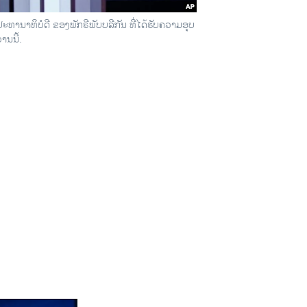
ານາທິບໍດີ ຂອງພັກຣີພັບບລີກັນ ທີ່ໄດ້ຮັບຄວາມອຸບ
ນນີ້.