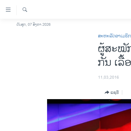
ລິ້ງ
ສຳຫລັບ
ເຂົ້າ
ຄົ້ນຫາ
ວັນສຸກ, 07 ສິງຫາ 2026
ໂຮມເພຈ
ຫາ
ສະຫະລັດອາເມຣິ
ລາວ
ຂ້າມ
ຜູ້ສະໝັ
ຂ້າມ
ອາເມຣິກາ
ຂ້າມ
ການເລືອກຕັ້ງ ປະທານາທີບໍດີ ສະຫະລັດ
ກັນ ເລື
ໄປ
2024
ຫາ
ຂ່າວ​ຈີນ
ຊອກ
11,03,2016
ຄົ້ນ
ໂລກ
ແຊຣ໌
ເອເຊຍ
ອິດສະຫຼະພາບດ້ານການຂ່າວ
ຊີວິດຊາວລາວ
ຊຸມຊົນຊາວລາວ