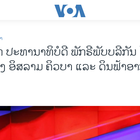
ກາ
ກ ປະທານາທິບໍດີ ພັກຣີພັບບລີກັນ 
້ອງ ອິສລາມ ຄິວບາ ແລະ ດິນຟ້າອ