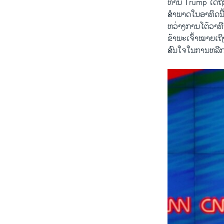
ທ່ານ Trump ​ໄດ້​ຖືກ
ສຳພາດ​ໃນ​ອາທິດ​ນີ້
ຫວ່າງ​ການ​ໂຕ້​ວາທີ
ຂ້າພະ​ເຈົ້າໝາຍ​ເຖິ
ສົນ​ໃຈ​ໃນ​ການ​ຫລີກ