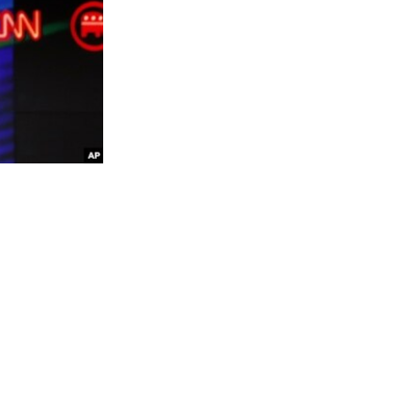
D
SHARE