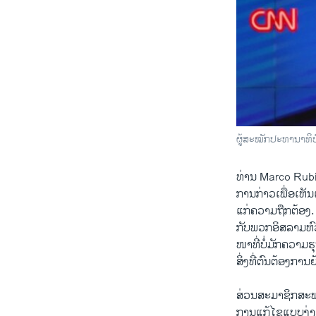
ຜູ້ສະໝັກປະທານາທິບ
ທ່ານ Marco Rubio ຊຶ່
ການກ່າວເພື່ອ​ເຫັນ​ແ
by
ສຽງອາເມຣິກ
ແກ່ຄວາມ​ຖືກຕ້ອງ.​ ສ
ກັບ​ພວກ​ອິສລາມ​ຫົວ​
ໜາ​ທີ່​ບໍ່​ມັກ​ຄວາມ
​ສິ່ງ​ທີ່​ຕົນ​ຕ້ອງການ​
ສ່ວນສະມາຊິກ​ສະພາ​ສ
ການ​ແກ້​ໄຂແບບ​ງ່າຍ