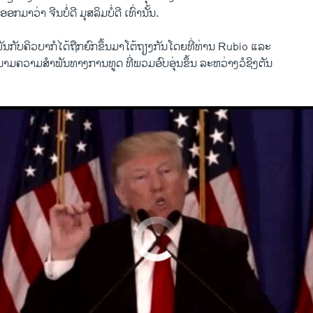
ອກ​ມາ​ວ່າ ຈີນ​ບໍ່​ດີ ມຸສລິ​ມບໍ່​ດີ ​ເທົ່າ​ນັ້ນ.
​ກັບ​ຄິວ​ບາ​ກໍ​ໄດ້​ຖືກ​ຍົກ​ຂຶ້ນມາ​ໂຕ້​ຖຽງ​ກັນໂດຍ​ທີ່​ທ່ານ Rubio ​ແລະ
າມ​ຄວາມ​ສຳພັນ​ທາງ​ການ​ທູດ ​ທີ່​ພວມ​ອົບ​ອຸ່ນຂຶ້ນ ລະຫວ່າງ​ວໍ​ຊິງ​ຕັນ
No media source currently available