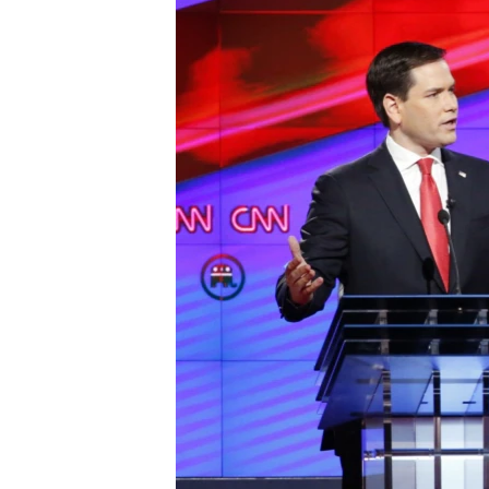
ວິທະຍາສາດ-ເທັກໂນໂລຈີ
ທຸລະກິດ
ພາສາອັງກິດ
ວີດີໂອ
ສຽງ
ລາຍການກະຈາຍສຽງ
ລາຍງານ