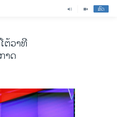
ສົດ
ໂຕ້ວາທີ
າກາດ