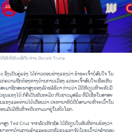
ໍດີພັກຣີພັບບລີກັນ ທ່ານ Donald Trump
Tuesday Primaries Loom as Last Chance to Stop Trump
ງ​ເປັນ​ຄູ່​ແຂ່ງ ​ໄດ້​ກ່າວ​ຕອບ​ຢ່າງ​ແຮງ​ວ່າ ຂ້າພະ​ເຈົ້າບໍ່​ສົນ​ໃຈ​ ໃນ​
EMBE
ກ່​ຄວາມ​ຖືກຕ້ອງ​ທາງ​ດ້ານ​ການ​ເມືອງ ​ແຕ່​ພະ​ເຈົ້າສົນ​ໃຈ​ເພື່ອ​ເຫັນ​
າ ວີໂອເອລາວ
ະມາຊິກ​ສະພາ​ສູງ​ຂອງ​ລັດ​ຟລໍຣິດາ​ ກ່າວ​ວ່າ ມີ​ວິທີ​ດຽວ​ທີ່​ຈະ​ຮັບ​ມື​
ຮຸນ​ແຮງ​ໄດ້ ກໍຄື​ເປັນ​ພັນທະ​ມິດ ​ກັບຊາວ​ມຸສລິ​ມ ທີ່​ມີ​ເຊື່ອ​ໃນສາສະ
​ຮຸນ​ແຮງແລະ​ທ່ານ​ໄດ້​ເຕືອນ​ວ່າ ປະທານາທິບໍດີ​ບໍ່​ສາມາດ​ທີ່​ຈະ​ເວົ້າ​ໃນ
ຍ້ອນ​ມັນ​ມີ​ຜົນ​ທີ່​ຈະ​ຕິດຕາມ​ມາ​ຢູ່​ໃນ​ທົ່ວ​ໂລກ.
ູງ Ted Cruz ຈາກ​ລັດ​ເທັກ​ຊັສ ໄດ້​ຕິຕຽນໃນ​ອັນ​ທີ່​ທ່ານຮ້ອງ​ວ່າ
ໆ​ທາງ​ດ້ານ​ການ​ຄ້າ​ແລະ​ພວກ​ຫົວ​ຮຸນ​ແຮງ​ຈັດ​ໂດຍ​ເວົ້າວ່າຄຳ​ຕອບ​