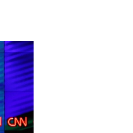
width
px