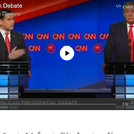
n Debate
EMBE
າ ວີໂອເອລາວ
No media source currently available
2:32
EMBED