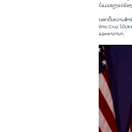
ບໍ່​ແມ່ນ​ພຽງ​ແຕ່​ຮ້ອງ​ອ
ນອກ​ນັ້ນ​ຄວາມ​ສຳພັນ
​ທ່ານ Cruz ​ໄດ້​ປະນ
​ແລະ​ຮາວ​ານາ.