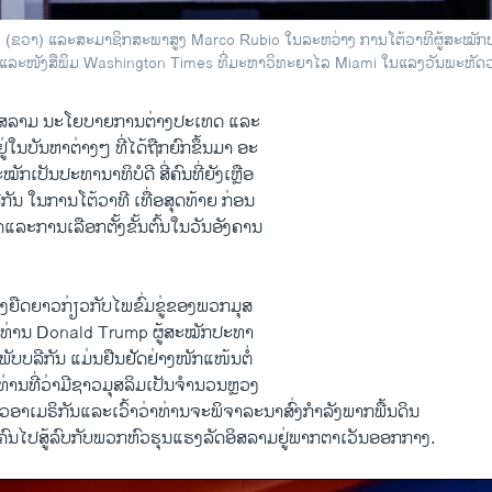
p (ຂວາ) ແລະສະມາຊິກສະພາສູງ Marco Rubio ໃນລະຫວ່າງ ການໂຕ້ວາທີຜູ້ສະໝັກປະທ
 ແລະໜັງສືພິມ Washington Times ທີ່ມະຫາວິທະຍາໄລ Miami ໃນແລງວັນພະຫັດວາ
ອິສລາມ ນະ​ໂຍບາຍ​ການຕ່າງປະ​ເທດ ​ແລະ
່​ໃນ​ບັນຫາ​ຕ່າງໆ ທີ່​ໄດ້ຖືກ​ຍົກ​ຂຶ້ນມາ ​ອະ
ັກ​ເປັນ​ປ​ະທານາ​ທິບໍດີ ​ສີ່​ຄົນ​ທີ່​ຍັງ​ເຫຼືອ
ລີ​ກັນ​ ໃນ​ການ​ໂຕ້​ວາທີ ​ເທື່ອ​ສຸດ​ທ້າຍ ກ່ອນ
ດແລະ​ການເລືອກ​ຕັ້ງຂັ້ນຕົ້ນໃນ​ວັນ​ອັງຄານ
າງ​ຍືດຍາວ​ກ່ຽວ​ກັບ​ໄພ​ຂົ່ມຂູ່​ຂອງ​ພວກ​ມຸສ
ັ້ນ ທ່ານ Donald Trump ຜູ້​ສະໝັກ​ປະທ​າ
ພັບ​ບລີ​ກັນ ​ແມ່ນຢືນ​ຢັດ​ຢ່າງ​ໜັກ​ແໜ້ນ​ຕໍ່​
່ານ​ທີ່​ວ່າມີ​ຊາວ​ມຸສລິ​ມ​ເປັນ​ຈຳນວນຫຼວງ
າວ​ອາ​ເມຣິກັນແລະ​ເວົ້າວ່າທ່ານ​ຈະ​ພິຈາລະນາ​ສົ່ງ​ກຳລັງ​ພາກພື້ນດິນ
ົນໄປ​ສູ້​ລົບ​ກັບ​ພວກ​ຫົວ​ຮຸນ​ແຮງ​ລັດ​ອິສລາມ​ຢູ່​ພາກ​ຕາ​ເວັນ​ອອກ​ກາງ.