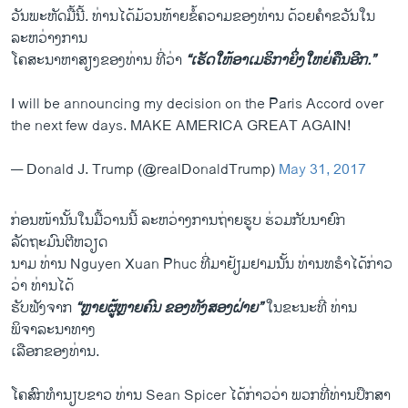
ວັນ​ພະຫັດ​ມື້ນີ້. ທ່ານ​ໄດ້​ມ້ວນ​ທ້າຍ​ຂໍ້ຄວາມ​ຂອງ​ທ່ານ ດ້ວຍຄຳ​ຂວັນ​ໃນ​
ລະຫວ່າງ​ການ​
ໂຄສະ​ນາ​ຫາ​ສຽງ​ຂອງ​ທ່ານ ​ທີ່​ວ່າ
“​ເຮັດ​ໃຫ້​ອາ​ເມຣິກາ​ຍິ່ງ​ໃຫຍ່​ຄືນ​ອີກ.”
I will be announcing my decision on the Paris Accord over
the next few days. MAKE AMERICA GREAT AGAIN!
— Donald J. Trump (@realDonaldTrump)
May 31, 2017
ກ່ອນ​ໜ້ານັ້ນ​ໃນ​ມື້ວານ​ນີ້ ​ລະຫວ່າງ​ການ​ຖ່າຍຮູບ ​ຮ່ວມ​ກັບ​ນາຍົກ
ລັດຖະມົນຕີຫວຽດ
ນາມ ທ່ານ Nguyen Xuan Phuc ທີ່​ມາ​ຢ້ຽມຢາມ​ນັ້ນ ທ່ານ​ທຣຳໄດ້​ກ່າວ​
ວ່າ ທ່ານ​ໄດ້​
ຮັບ​ຟັງ​ຈາກ​
“ຫຼາຍຜູ້ຫຼາຍຄົນ​ ຂອງທັງ​ສອງ​ຝ່າຍ”
​ໃນ​ຂະນະ​ທີ່​ ທ່ານ​
ພິຈາລະນາ​ທາງ​
ເລືອກ​ຂອງ​ທ່ານ.
ໂຄສົກ​ທຳນຽບຂາວ ທ່ານ Sean Spicer ​ໄດ້​ກ່າວ​ວ່າ ພວກ​ທີ່​ທ່ານ​ປຶກສາ​