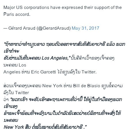
Major US corporations have expressed their support of the
Paris accord.
— Gérard Araud (@GerardAraud)
May 31, 2017
“ຖ້າ​ຫາກ​ວ່າ​ທຳນຽບຂາວ ຖອນ​ຕົວ​ອອກ​ຈາກ​ສົນທິສັນຍາ​ປາຣີ ​ແລ້ວ ພວກ​
ເຮົາ​ກໍ​ຈະ
ຮັບ​ຜ່ານ​ມັນ​ທີ່​ນະຄອນ Los Angeles,”
ນັ້ນຄື​ຄຳ​ເວົ້າຂອງ​ເຈົ້າ​ຄອງ​
ນະຄອນ Los
Angeles ທ່ານ Eric Garcetti ​ໄດ້ຂຽນລົງໃນ Twitter.
ສ່ວນເຈົ້າ​ຄອງ​ນະຄອນ New York ທ່ານ Bill de Blasio ຂຽນ​ຂໍ້ຄວາມ
ລົງ​ໃນ Twitter
ວ່າ
“ພວກ​ເຮົາ ຈະ​ຮັບ​ເອົາ​ສະຖານະ​ການ​ທີ່​ວ່າ​ນີ້ ​ໃຫ້​ຢູ່​ໃນ​ກຳມື​ຂອງ​ພວກ​
ເຮົາ​ເອງ ​
ຂ້າພະ​ເຈົ້າ​ພ້ອມ​ທີ່​ຈະ​ລົງ​ນາມ​ໃນ​ດຳລັດ​ພິ​ເສດ​ຝ່າຍ​ບໍລິຫານທີ່​ຈະ​ສັ່ງ​ໃຫ້​
ນະຄອນ
New York ​ສືບ ຕໍ່​ໝັ້ນໝາຍ​ຕໍ່ສົນທິສັນຍາ​ປາຣີ .”