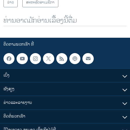
ຂ່າວ
ສະຫະລັດອາເມຣິກາ
ທ່ານອາດມັກອ່ານເລື້ອງນີ້ຕື່ມ
ຕິດຕາມພວກເຮົາ ທີ່
ເບິ່ງ
ຟັງສຽງ
ຂ່າວແລະລາຍງານ
ຕິດຕໍ່ພວກເຮົາ
ວີໂອເອລາວ ສາມາດ ເຂົ້າເຖິງໄດ້ທີ່