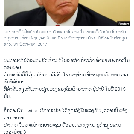
ວິທະຍາສາດ-ເທັກໂນໂລຈີ
ທຸລະກິດ
ພາສາອັງກິດ
ປະທານາທິບໍດີທຣຳ ສົນທະນາ ກັບພວກນັກຂ່າວ ໃນຂະນະທີ່ພົບປະ ກັບນາຍົກ
ວີດີໂອ
ຫວຽດນາມ ທ່ານ Nguyen Xuan Phuc ທີ່ຫ້ອງການ Oval Office ໃນທຳນຽບ
ຂາວ, 31 ພຶດສະພາ, 2017.
ສຽງ
ປະທານາທິບໍດີ​ສະຫະລັດ ທ່ານ ດໍ​ໂນ​ລ ທຣຳ ກ່າວ​ວ່າ ທ່ານ​ຈະ​ປະກາດ​ໃນ
ລາຍການກະຈາຍສຽງ
ຕິດຕາມພວກເຮົາ ທີ່
ຕອນ​ບ່າຍ
ລາຍງານ
​ວັນ​ພະຫັດ​ມື້​ນີ້ ກ່ຽວ​ກັບ​ການ​ຕັດສິນ​ໃຈ​ຂອງ​ທ່ານ ທີ່​ຈະ​ຖອນ​ຕົວ​ອອກ​ຈາກ
ສົນທິສັນຍາ​
ທີ່​ສຳຄັນ ກ່ຽວ​ກັບ​ການ​ປ່ຽນ​ແປງ​ຂອງ​ດິນ​ຟ້າ​ອາກາດ ຢູ່​ປາຣີ ​ໃນ​ປີ 2015
ພາສາຕ່າງໆ
ນັ້ນ.
​ຂໍ້ຄວາມ​ໃນ Twitter ທີ່​ທ່ານ​ທຣຳ ​ໄດ້​ຂຽນ​ລົງ​ໃນ​ແລງ​ວັນ​ພຸດ​ວານ​ນີ້ ​ແຈ້ງ
ວ່າ ທ່ານ​ຈະ
​ປະກາດ ໃນລະຫວ່າງ​ກອງ​ປະຊຸມ ​ທີ່​ສວນດອກ​ກຸຫຼາບ ​ຢູ່​ທຳນຽບຂາວ ​
ເວລາບ່າຍ 3