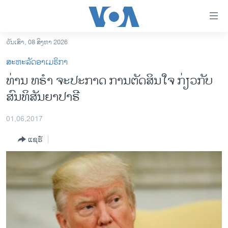
ລິ້ງ
ສຳຫລັບ
ເຂົ້າ
ວັນເສົາ, 08 ສິງຫາ 2026
ຫາ
ໂຮມເພຈ
ສະຫະລັດອາເມຣິກາ
ຂ້າມ
ລາວ
ທ່ານ ທຣຳ ຈະປະກາດ ການຕັດສິນໃຈ ກ່ຽວກັບ
ຂ້າມ
ອາເມຣິກາ
ສົນທິສັນຍາປາຣີ
ຂ້າມ
ໄປ
ການເລືອກຕັ້ງ ປະທານາທີບໍດີ ສະຫະລັດ 2024
ຫາ
01,06,2017
ຂ່າວ​ຈີນ
ຊອກ
ແຊຣ໌
ຄົ້ນ
ໂລກ
ເອເຊຍ
ອິດສະຫຼະພາບດ້ານການຂ່າວ
ຊີວິດຊາວລາວ
ຊຸມຊົນຊາວລາວ