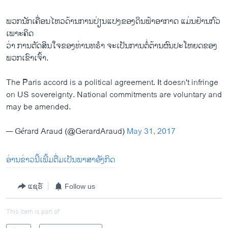
ພວກ​ນັກ​ເຄື່ອນ​ໄຫວ​ດ້ານການ​ປ່ຽນ​ແປງ​ຂອງ​ດິນ​ຟ້າ​ອາກາດ ​ແມ່ນ​ຢ້ານ​ກົວ
ເພາະ​ຄິດ
ວ່າ ການ​ຕັດສິນ​ໃຈ​ຂອງ​ທ່ານ​ທຣຳ ຈະ​ເປັນ​ການຕໍ່​ຕ້ານຜົນ​ປະ​ໂຫຍ​ດຂອງ​
ພວກ​ເຂົາ​ເຈົ້າ.
The Paris accord is a political agreement. It doesn't infringe
on US sovereignty. National commitments are voluntary and
may be amended.
— Gérard Araud (@GerardAraud)
May 31, 2017
ອ່ານ​ຂ່າວ​ນີ້​ເພີ້​ມຕື່ມ​ເປັນ​ພາສາ​ອັງກິດ
ແຊຣ໌
Follow us
This item is part of