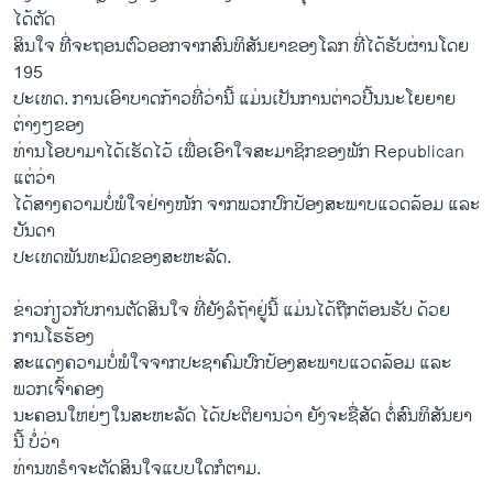
​ໄດ້​ຕັດ
ສິນ​ໃຈ ທີ່​ຈະ​ຖອນ​ຕົວ​ອອກ​ຈາກສົນທິສັນຍາ​ຂອງ​ໂລກ ທີ່​ໄດ້​ຮັບ​ຜ່ານ​ໂດຍ
195
ປະ​ເທດ. ການ​ເອົາ​ບາດກ້າວ​ທີ່​ວ່າ​ນີ້ ​ແມ່ນ​ເປັນ​ການຕ່າວ​ປີ້ນນະ​ໂຍຍາຍ​
ຕ່າງໆ​ຂອງ
ທ່ານ​ໂອ​ບາ​ມາ​ໄດ້​ເຮັດ​ໄວ້ ​ເພື່ອເອົາ​ໃຈ​ສະມາຊິກ​ຂອງພັກ Republican ​
ແຕ່​ວ່າ ​
ໄດ້​ສາງ​ຄວາ​ມບໍ່ພໍ​ໃຈ​ຢ່າງ​ໜັກ ຈາກ​ພວກ​ປົກ​ປ້ອງສະພາບ​ແວດ​ລ້ອມ ​ແລະ​
ບັນດາ​
ປະ​ເທດ​ພັນທະ​ມິດ​ຂອງສະຫະລັດ.
ຂ່າວ​ກ່ຽວ​ກັບ​ການ​ຕັດສິນ​ໃຈ ທີ່​ຍັງ​ລໍຖ້າ​ຢູ່​ນີ້ ​ແມ່ນ​ໄດ້​ຖືກ​ຕ້ອນຮັບ ດ້ວຍ
ການ​ໂຮ​ຮ້ອງ
ສະ​ແດງຄວາມ​ບໍ່ພໍ​ໃຈ​ຈາກ​ປະຊາ​ຄົມປົກ​ປ້ອງ​ສະພາບ​ແວດ​ລ້ອມ ​ແລະ​
ພວກ​ເຈົ້າຄອງ
​ນະຄອນໃຫຍ່​ໆ​ໃນ​ສະຫະລັດ ​ໄດ້ປະຕິຍານ​ວ່າ ຍັງ​ຈະ​ຊື່ສັດ ຕໍ່​ສົນທິສັນຍາ​
ນີ້ ບໍ່​ວ່າ
ທ່ານ​ທຣຳຈະ​ຕັດສິນ​ໃຈ​ແບບ​ໃດ​ກໍ​ຕາມ​.