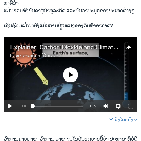
ຫາລື​ນຳ ​
ແມ່ນ​ຮວມທັງບັນດາ​ຜູ້ນຳທຸລະ​ກິດ ​ແລະ​ບັນດາປະມຸກ​ຂອງປະ​ເທດຕ່າງໆ.
ເຊີນຊົມ: ແມ່ນຫຍັງແມ່ນການປ່ຽນແປງຂອງດິນຟ້າອາກາດ?
Explainer: Carbon Dioxide and Climate Change
by
ສຽງອາເມຣິກາ ວີໂອເອລາວ
No media source currently available
0:00
1:15
ລິງໂດຍກົງ
ອົງ​ການ​ຂ່າວ​ຫຼາຍ​ໆ​ອົງການ ລາຍ​ງານ​ໃນ​ວັນ​ພຸດ​ວານ​ນີ້​ວ່າ ປະທານາທິບໍດີ