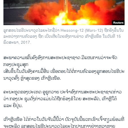
ວິທະຍາສາດ-ເທັກໂນໂລຈີ
ທຸລະກິດ
ພາສາອັງກິດ
ລູກສອນໄຟຂີປະນາວຸດໄລຍະໄກຊື່ວ່າ Hwasong-12 (Mars-12) ຖືກຍິງຂຶ້ນໃນ
ວີດີໂອ
ລະຫວ່າງການທົດລອງ ຖືກ ເປີດເຜີຍໂດຍອົງການຂ່າວ ເກົາຫຼີເໜືອ ໃນວັນທີ 15
ພຶດສະພາ, 2017.
ສຽງ
ສະພາຄວາມໝັ້ນຄົງອົງການສະຫະປະຊາຊາດ ມີແຜນການວ່າຈະຈັດ
ລາຍການກະຈາຍສຽງ
ຕິດຕາມພວກເຮົາ ທີ່
ກອງປະຊຸມສຸກ
ລາຍງານ
ເສີນຂຶ້ນໃນວັນອັງຄານມື້ອື່ນ ເພື່ອຕອບໂຕ້ຕໍ່ການທົດລອງລູກສອນໄຟຂີປະ
ນາວຸດຄັ້ງ ຫຼ້າສຸດຂອງ ເກົາຫຼີເໜືອ.
ພາສາຕ່າງໆ
ຄະນະທູດຂອງປະເທດ ອູຣູກວາຍ ປະຈຳອົງການສະຫະປະຊາຊາດກ່າວ
ວ່າ ກອງປະ ຊຸມດັ່ງກ່າວແມ່ນໄດ້ຖືກຮ້ອງຂໍໂດຍ ສະຫະລັດ, ເກົາຫຼີໃຕ້
ແລະ ຍີ່ປຸ່ນ.
ເກົາຫຼີເໜືອ ໄດ້ກ່າວໃນວັນຈັນມື້ນີ້ວ່າ ປັດຈຸບັນນີ້ພວກເຂົາເຈົ້າກຽມພ້ອມທີ່
ຈະຜະລິດ ລູກສອນໄຟຂີປະນາວຸດໄລຍະໄກປານກາງຢ່າງຫຼວງຫຼາຍ