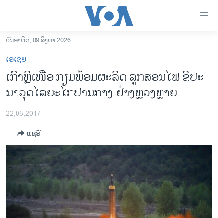
ລິ້ງ
ສຳຫລັບ
ເຂົ້າ
ວັນອາທິດ, 09 ສິງຫາ 2026
ຫາ
ໂຮມເພຈ
ເອເຊຍ
ຂ້າມ
ລາວ
ເກົາຫຼີເໜືອ ກຽມພ້ອມຜະລິດ ລູກສອນໄຟ ຂີປະ
ຂ້າມ
ອາເມຣິກາ
ນາວຸດໄລຍະໄກປານກາງ ຢ່າງຫຼວງຫຼາຍ
ຂ້າມ
ໄປ
ການເລືອກຕັ້ງ ປະທານາທີບໍດີ ສະຫະລັດ 2024
ຫາ
22,05,2017
ຂ່າວ​ຈີນ
ຊອກ
ແຊຣ໌
ຄົ້ນ
ໂລກ
ເອເຊຍ
ອິດສະຫຼະພາບດ້ານການຂ່າວ
ຊີວິດຊາວລາວ
ຊຸມຊົນຊາວລາວ