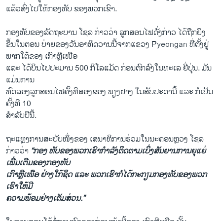
ແລ້ວສົ່ງໄປໃຫ້ກອງທັບ ຂອງພວກເຂົາ.
ກອງທັບຂອງລັດຖະບານ ໂຊລ ກ່າວວ່າ ລູກສອນໄຟດັ່ງກ່າວ ໄດ້ຖືກຍິງ
ຂຶ້ນໃນຕອນ ບ່າຍຂອງວັນອາທິດວານນີ້ຈາກແຂວງ Pyeongan ທີ່ຕັ້ງຢູ່
ພາກໃຕ້ຂອງ ເກົາຫຼີເໜືອ
ແລະ ໄດ້ບິນໄປປະມານ 500 ກິໂລແມັດ ກ່ອນຕົກລົງໃນທະເລ ຍີ່ປຸ່ນ. ມັນ
ແມ່ນການ
ທົດລອງລູກສອນໄຟຄັ້ງທີສອງຂອງ ພຽງຢາງ ໃນສັບປະດານີ້ ແລະ ກໍເປັນ
ຄັ້ງທີ 10
ສຳລັບປີນີ້.
ຖະແຫຼງການສະບັບໜຶ່ງຂອງ ເສນາທິການຮ່ວມໃນນະຄອນຫຼວງ ໂຊລ
ກ່າວວ່າ
“ກອງ ທັບຂອງພວກເຮົາກຳລັງຕິດຕາມເບິ່ງສັນຍານການຍຸແຍ່
ເພີ່ມເຕີມຂອງກອງທັບ
ເກົາຫຼີເໜືອ ຢ່າງໃກ້ຊິດ ແລະ ພວກເຮົາກໍໄດ້ກະກຽມກອງທັບຂອງພວກ
ເຮົາໃຫ້ມີ
ຄວາມພ້ອມຢ່າງເຕັມສ່ວນ.”