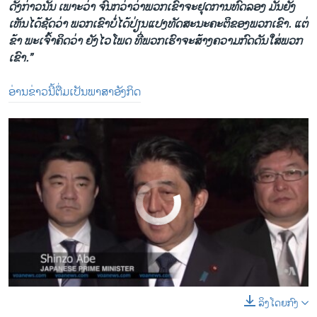
ດັ່ງກ່າວນັ້ນ ເພາະວ່າ ຈົນກວ່າວ່າພວກເຂົາຈະຢຸດການທົດລອງ ມັນຍັງ
ເຫັນໄດ້ຊັດວ່າ ພວກເຂົາບໍ່ໄດ້ປ່ຽນແປງທັດສະນະຄະຕິຂອງພວກເຂົາ. ແຕ່
ຂ້າ ພະເຈົ້າຄິດວ່າ ຍັງໄວໂພດ ທີ່ພວກເຮົາຈະສ້າງຄວາມກົດດັນໃສ່ພວກ
ເຂົາ.”
ອ່ານຂ່າວນີ້ຕື່ມເປັນພາສາອັງກິດ
No media source currently available
ລິງໂດຍກົງ
0:00
0:02:10
EMBED
SHARE