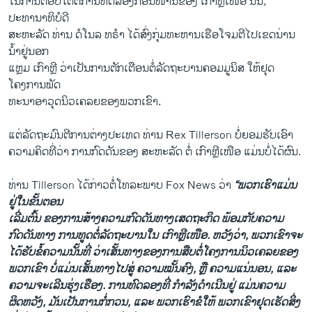
ໃນການຕອບໂຕ້ຕໍ່ການທົດລອງກ່ອນໜ້ານີ້ຂອງ ເກົາຫຼີເໜືອ ນັ້ນ,
ປະທານາທິບໍດີ
ສະຫະລັດ ທ່ານ ດໍໂນລ ທຣຳ ໄດ້ສົ່ງກຸ່ມທະຫານເຮືອໂຈມຕີໄປເຂດນ່ານ
ນໍ້າຢູ່ນອກ
ແຫຼມ ເກົາຫຼີ ວ່າເປັນການຕັກເຕືອນຕໍ່ລັດຖະບານຄອມມູນິສ ໃຫ້ຢຸດ
ໂຄງການພັດ
ທະນາອາວຸດນິວເຄລຍຂອງພວກເຂົາ.
ແຕ່ລັດຖະມົນຕີການຕ່າງປະເທດ ທ່ານ Rex Tillerson ບໍ່ຍອມຮັບເອົາ
ຄວາມຄິດທີ່ວ່າ ການກົດດັນຂອງ ສະຫະລັດ ຕໍ່ ເກົາຫຼີເໜືອ ແມ່ນບໍ່ໄດ້ຜົນ.
ທ່ານ Tillerson ໄດ້ກ່າວຕໍ່ໂທລະພາບ Fox News ວ່າ
“ພວກເຮົາແມ່ນ
ຢູ່ໃນຂັ້ນຕອນ
ເລີ່ມຕົ້ນ ຂອງການສ້າງຄວາມກົດດັນທາງເສດຖະກິດ ພ້ອມກັບຄວາມ
ກົດດັນທາງ ການທູດຕໍ່ລັດຖະບານໃນ ເກົາຫຼີເໜືອ. ຫວັງວ່າ, ພວກເຂົາຈະ
ໄດ້ຮັບຂໍ້ຄວາມນັ້ນທີ່ ວ່າເສັ້ນທາງຂອງການສືບຕໍ່ໂຄງການນິວເຄລຍຂອງ
ພວກເຂົາ ບໍ່ແມ່ນເສັ້ນທາງໄປສູ່ ຄວາມໝັ້ນຄົງ, ຫຼື ຄວາມແນ່ນອນ, ແລະ
Japan, South Korea Condemn North Korean Latest Missile Test
ຄວາມຈະເລີນຮຸ່ງເຮືອງ. ການທົດລອງທີ່ ກຳລັງດຳເນີນຢູ່ ແມ່ນຄວາມ
EMBED
SHARE
ຜິດຫວັງ, ມັນເປັນການກໍ່ກວນ, ແລະ ພວກເຮົາຂໍໃຫ້ ພວກເຂົາຢຸດເຮັດສິ່ງ
by
ສຽງອາເມຣິກາ ວີໂອເອລາວ