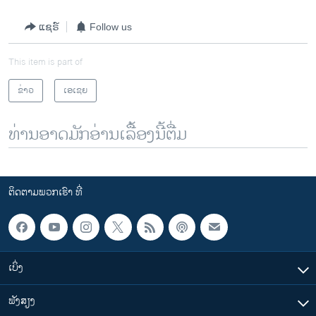
ແຊຣ໌
Follow us
This item is part of
ຂ່າວ
ເອເຊຍ
ທ່ານອາດມັກອ່ານເລື້ອງນີ້ຕື່ມ
ຕິດຕາມພວກເຮົາ ທີ່
ເບິ່ງ
ຟັງສຽງ