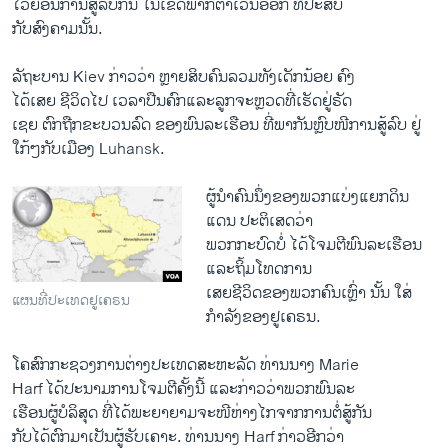
​ໄວ້ຍ້ອນ​ການ​ສູ້​ລົບ​ກັນ ​ໃນ​ເຂດ​ພາກ​ຕາ​ເວັນ​ອອກ ​ທີ່​ປະສົບ​
ກັບ​ສົງຄາມນັ້ນ.
ລັຖະບານ Kiev ກ່າວ​ວ່າ ຫຼາຍສິບ​ຄົນລວມທັງ​ເດັກນ້ອຍ ຄົງ​
ໄດ້ເສຍ ຊີວິດ​ໄປ ​ເວລາ​ປືນ​ຄົກ​ແລະ​ລູກ​ຈະ​ຫຼວດທີ່​ເຮັດ​ຢູ່ຣັດ​
ເຊຍ ຕົກ​ຖືກ​ຂະ​ບວນລົດ ຂອງພົນລະ​ເຮືອນ ທີ່​ພາກັນ​ຫຼົບໜີ​ການ​ສູ້​ລົບ ຢູ່​
ໃກ້ໆ​ກັບ​ເມືອງ Luhansk.
ຜູ້ນຳຄົນ​ນຶ່ງ​ຂອງພວກ​ແບ່ງ​ແຍກ​ດິນ​
ແດນ​ ປະຕິ​ເສດວ່າ ​
ພວກ​ກະບົດບໍ່ ໄດ້ໂຈມຕີ​ພົນລະ​ເຮືອນ ​
ແລະ​ຖິ້ມໂທດການ
​ເສຍ​ຊີວິດຂອງພວກ​ຄົນ​ເຫຼົ່າ ນັ້ນ ​ໃສ່
ແຜນທີ່ປະເທດຢູເຄຣນ
ກຳລັງຂອງ​ຢູ​ເຄຣນ.
​ໂຄສົກກະຊວງ​ການ​ຕ່າງປະ​ເທດ​ສະຫະລັດ ທ່ານ​ນາງ Marie
Harf ​ໄດ້​ປະນາມ​ການ​ໂຈມ​ຕີຄັ້ງນີ້ ​ແລະ​ກ່າວ​ວ່າ​ພວກພົນລະ​
ເຮືອນ​ຜູ້​ບໍລິສຸດ ​ທີ່​ໄດ້​ພະຍາຍາມຈະ​ໜີ​ຫ່າງ​ໄກຈາກການ​ຕໍ່ສູ້​ກັນ
​ກັບໄດ້ຕົກ​ມາ​ເປັນ​ຜູ້​ຮັບເຄາ​ະ. ທ່ານ​ນາງ Harf ກ່າວອີກ​ວ່າ