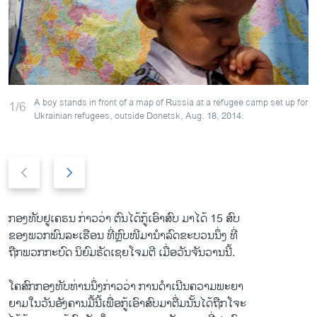
ວິທະຍາສາດ-ເທັກໂນໂລຈີ
ທຸລະກິດ
ພາສາອັງກິດ
ວີດີໂອ
A boy stands in front of a map of Russia at a refugee camp set up for
1/6
ສຽງ
Ukrainian refugees, outside Donetsk, Aug. 18, 2014.
ລາຍການກະຈາຍສຽງ
ຕິດຕາມພວກເຮົາ ທີ່
Previous
Next
ລາຍງານ
slide
slide
ກອງທັບຢູ​ເຄຣນ ກ່າວ​ວ່າ ຕົນ​ໄດ້​ກູ້​ເອົາ​ສົບ ມາ​ໄດ້ 15 ສົບ
ພາສາຕ່າງໆ
ຂອງ​ພວກ​ພົນລະ​ເຮືອນ ທີ່ຫຼົບໜີ​ມາ​ນຳ​ລົດຂະ​ບວນນຶ່ງ ທີ່​
ຖືກ​ພວກ​ກະບົດ ນິຍົມຣັດ​ເຊຍໂຈມ​ຕີ ເມື່ອວັນ​ຈັນ​ວານ​ນີ້. ​
​ໂຄສົກ​ກອງທັບທ່ານ​ນຶ່ງ​ກ່າວ​ວ່າ ການ​ດຳ​ເນີນຄວາມ​ພະຍາ
ຍາມ​ໃນ​ວັນ​ອັງຄານ​ມື້​ນີ້​ເພື່ອ​ກູ້​ເອົາສົບ​ມາ​ຕື່ມ​ນັ້ນໄດ້​ຖືກ​ໂຈະ