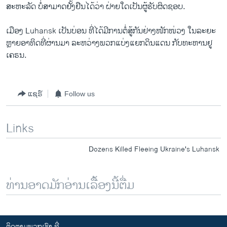
ສະຫະລັດ ບໍ່​ສາມາດ​ຢັ້ງຢືນ​ໄດ້​ວ່າ ຝ່າຍ​ໃດ​ເປັນ​ຜູ້​ຮັບຜິດຊອບ.
ເມືອງ Luhansk ​ເປັນບ່ອນ ​ທີ່​ໄດ້​ມີ​ການ​ຕໍ່ສູ້​ກັນ​ຢ່າງ​ໜັກ​ໜ່ວງ ​ໃນ​ລະຍະ
ຫຼາຍອາທິດ​ທີ່​ຜ່ານ​ມາ ລະຫວ່າງພວກ​ແບ່ງ​ແຍກ​ດິນ​ແດນ ກັບທະຫານ​ຢູ​
ເຄຣນ.
ແຊຣ໌
Follow us
Links
Dozens Killed Fleeing Ukraine's Luhansk
ທ່ານອາດມັກອ່ານເລື້ອງນີ້ຕື່ມ
ຕິດຕາມພວກເຮົາ ທີ່