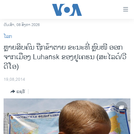
ລິ້ງ
ສຳຫລັບ
ເຂົ້າ
ວັນເສົາ, 08 ສິງຫາ 2026
ຫາ
ໂຮມເພຈ
ໂລກ
ຂ້າມ
ລາວ
ຫຼາຍສິບຄົນ ຖືກຂ້າຕາຍ ຂະນະທີ່ ຫຼົບໜີ ອອກ
ຂ້າມ
ອາເມຣິກາ
ຈາກເມືອງ Luhansk ຂອງຢູເຄຣນ (ສະໄລດ໌/ວ​ີ​
ຂ້າມ
ໄປ
ການເລືອກຕັ້ງ ປະທານາທີບໍດີ ສະຫະລັດ 2024
ດີ​ໂອ)
ຫາ
ຂ່າວ​ຈີນ
ຊອກ
19,08,2014
ຄົ້ນ
ໂລກ
ແຊຣ໌
ເອເຊຍ
ອິດສະຫຼະພາບດ້ານການຂ່າວ
ຊີວິດຊາວລາວ
ຊຸມຊົນຊາວລາວ