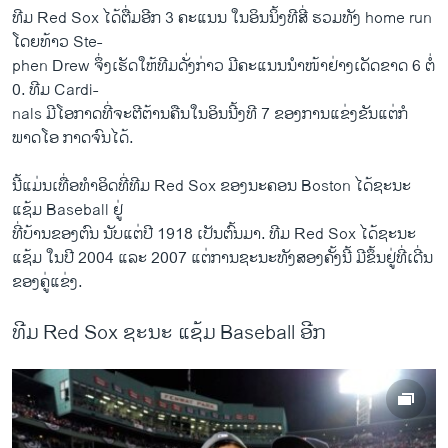
ທີມ Red Sox ໄດ້ຕື່ມອີກ 3 ຄະແນນ ໃນອິນນິ້ງທີສີ່ ຮວມທັງ home run
ໂດຍທ້າວ Ste-
phen Drew ຈຶ່ງເຮັດໃຫ້ທີມດັ່ງກ່າວ ມີຄະແນນນຳໜ້າຢ່າງເດັດຂາດ 6 ຕໍ່
0. ທີມ Cardi-
nals ມີໂອກາດທີ່ຈະຕີຕ້ານຄືນໃນອິນນີ້ງທີ 7 ຂອງການແຂ່ງຂັນແຕ່ກໍ
ພາດໂອ ກາດຈົນໄດ້.
ນີ້ແມ່ນເທື່ອທຳອິດທີ່ທີມ Red Sox ຂອງນະຄອນ Boston ໄດ້ຊະນະ
ແຊ້ມ Baseball ຢູ່
ທີ່ບ້ານຂອງຕົນ ນັບແຕ່ປີ 1918 ເປັນຕົ້ນມາ. ທີມ Red Sox ໄດ້ຊະນະ
ແຊ້ມ ໃນປີ 2004 ແລະ 2007 ແຕ່ການຊະນະທັງສອງຄັ້ງນີ້ ມີຂຶ້ນຢູ່ທີ່ເດີ່ນ
ຂອງຄູ່ແຂ່ງ.
ທີມ Red Sox ຊະນະ ແຊ້ມ Baseball ອີກ