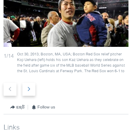
Oct 30, 2013; Boston, MA, USA; Boston Red Sox relief pitcher
1/14
Koji Uehara (left) holds his son Kaz Uehara as they celebrate on
the field after game six of the MLB baseball World Series against
the St. Louis Cardinals at Fenway Park. The Red Sox won 6-1 to
P
N
r
e
e
x
v
t
ແຊຣ໌
Follow us
i
s
o
l
Links
u
i