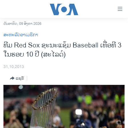
ລິ້ງ
ສຳຫລັບ
ເຂົ້າ
ວັນອາທິດ, 09 ສິງຫາ 2026
ຫາ
ໂຮມເພຈ
ສະຫະລັດອາເມຣິກາ
ຂ້າມ
ລາວ
ທີມ Red Sox ຊະນະແຊ້ມ Baseball ເທື່ອທີ 3
ຂ້າມ
ອາເມຣິກາ
ໃນຮອບ 10 ປີ (ສະ​ໄລ​ດ໌)
ຂ້າມ
ໄປ
ການເລືອກຕັ້ງ ປະທານາທີບໍດີ ສະຫະລັດ 2024
ຫາ
31,10,2013
ຂ່າວ​ຈີນ
ຊອກ
ແຊຣ໌
ຄົ້ນ
ໂລກ
ເອເຊຍ
ອິດສະຫຼະພາບດ້ານການຂ່າວ
ຊີວິດຊາວລາວ
ຊຸມຊົນຊາວລາວ