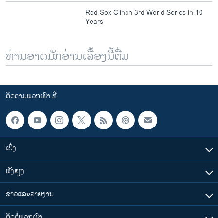
s
d
Red Sox Clinch 3rd World Series in 10
s
e
Years
l
i
d
ທ່ານອາດມັກອ່ານເລື້ອງນີ້ຕື່ມ
e
ຕິດຕາມພວກເຮົາ ທີ່
ເບິ່ງ
ຟັງສຽງ
ຂ່າວແລະລາຍງານ
ຕິດຕໍ່ພວກເຮົາ