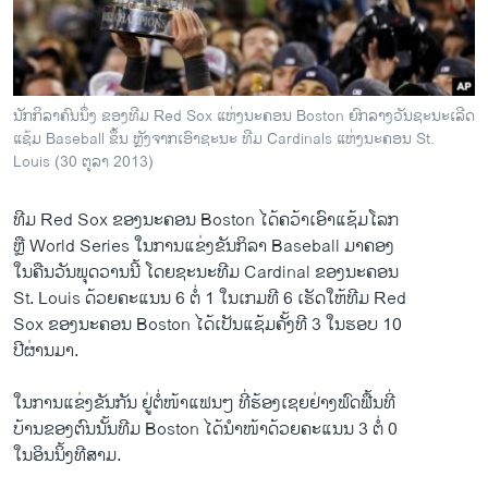
ວິທະຍາສາດ-ເທັກໂນໂລຈີ
ທຸລະກິດ
ພາສາອັງກິດ
ນັກກິລາຄົນນຶ່ງ ຂອງທີມ Red Sox ແຫ່ງນະຄອນ Boston ຍົກລາງວັນຊະນະເລີດ
ວີດີໂອ
ແຊ້ມ Baseball ຂຶ້ນ ຫຼັງຈາກເອົາຊະນະ ທີມ Cardinals ແຫ່ງນະຄອນ St.
Louis (30 ຕຸລາ 2013)
ສຽງ
ທີມ Red Sox ຂອງນະຄອນ Boston ໄດ້ຄວ້າເອົາແຊ້ມໂລກ
ລາຍການກະຈາຍສຽງ
ຕິດຕາມພວກເຮົາ ທີ່
ຫຼື World Series ໃນການແຂ່ງຂັນກິລາ Baseball ມາຄອງ
ລາຍງານ
ໃນຄືນວັນພຸດວານນີ້ ໂດຍຊະນະທີມ Cardinal ຂອງນະຄອນ
St. Louis ດ້ວຍຄະແນນ 6 ຕໍ່ 1 ໃນເກມທີ 6 ເຮັດໃຫ້ທີມ Red
Sox ຂອງນະຄອນ Boston ໄດ້ເປັນແຊ້ມຄັ້ງທີ 3 ໃນຮອບ 10
ພາສາຕ່າງໆ
ປີຜ່ານມາ.
ໃນການແຂ່ງຂັນກັນ ຢູ່ຕໍ່ໜ້າແຟນໆ ທີ່ຮ້ອງເຊຍຢ່າງຟົດຟື້ນທີ່
ບ້ານຂອງຕົນນັ້ນທີມ Boston ໄດ້ນຳໜ້າດ້ວຍຄະແນນ 3 ຕໍ່ 0
ໃນອິນນິ້ງທີສາມ.