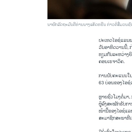
ນາຍົກລັດຖະມົນຕີທ່ານນາງແຄັດທຣີນ ກ່າວຕໍ່ສື່ມວນຊ
ປະເທດໄອຊ໌ແລນພາກັ
ວັນອາທິດວານນີ້,
ທຽມກັນລະຫວ່າງຍ
ຄອນເຣຈາວິຄ.
ການນັບຄະແນນໃນຂັ້
63 ບ່ອນຂອງໄອຊ໌ແ
ຫຼາຍຊົ່ວໂມງຕໍ່ມ
ຜູ້ລົງສະໝັກຮັບການ
ໜ້ານີ້ຂອງໄອຊ໌ແລ
ສະມາຊິກສະພາທີ່ເປ