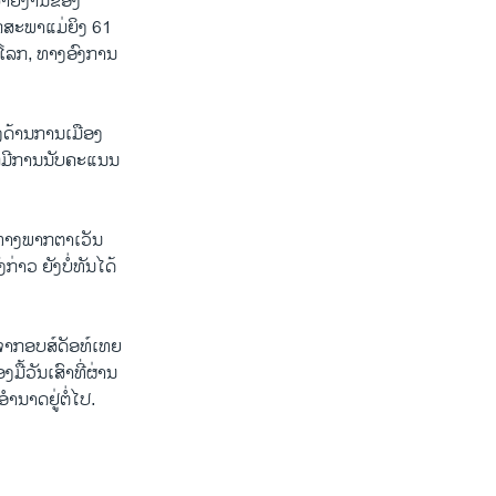
ຕາມລາຍງານຂອງ
ສະພາແມ່ຍິງ 61
ົ່ວໂລກ, ທາງອົງການ
າງດ້ານການເມືອງ
າກມີການນັບຄະແນນ
ທາງພາກຕາເວັນ
່າວ ຍັງບໍ່ທັນໄດ້
ຈາກອບສ໌ດັອທ໌ເທຍ
ມື້ວັນເສົາທີ່ຜ່ານ
ອຳນາດຢູ່ຕໍ່ໄປ.