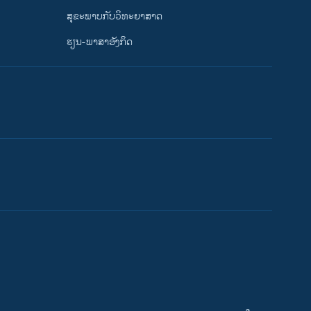
ສຸຂະພາບກັບວິທະຍາສາດ
ຮຽນ-ພາສາອັງກິດ