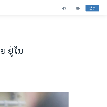
ສົດ
ນ
ຍ ຢູ່ໃນ