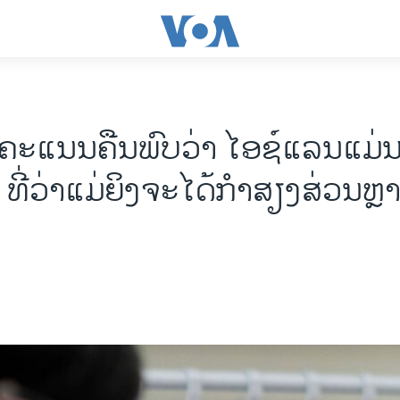
ຄະແນນຄືນພົບວ່າ ໄອຊ໌ແລນແມ່
ທີ່ວ່າແມ່ຍິງຈະໄດ້ກຳສຽງສ່ວນຫຼາ