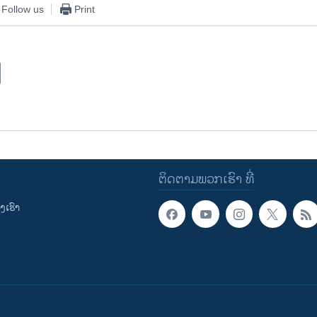
Follow us
Print
ຕິດຕາມພວກເຮົາ ທີ່
ເຮົາ