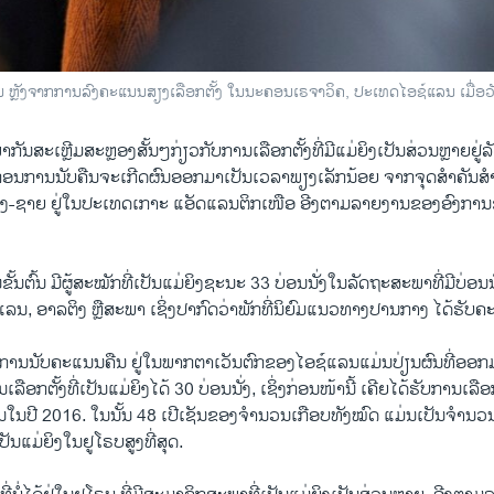
ົນ ຫຼັງຈາກການລົງຄະແນນສຽງເລືອກຕັ້ງ ໃນນະຄອນເຣຈາວິຄ, ປະເທດໄອຊ໌ແລນ ເມື່ອວັ
ນສະເຫຼີມສະຫຼອງສັ້ນໆກ່ຽວກັບການເລືອກຕັ້ງທີ່ມີແມ່ຍິງເປັນສ່ວນຫຼາຍຢູ່
 ກ່ອນການນັບຄືນຈະເກີດຜົນອອກມາເປັນເວລາພຽງເລັກນ້ອຍ ຈາກຈຸດສໍາຄັນສໍ
ິງ-ຊາຍ ຢູ່ໃນປະເທດເກາະ ແອັດແລນຕິກເໜືອ ອີງຕາມລາຍງານຂອງອົງກາ
ນຕົ້ນ ມີຜູ້ສະໝັກທີ່ເປັນແມ່ຍິງຊະນະ 33 ບ່ອນນັ່ງໃນລັດຖະສະພາທີ່ມີບ່ອນ
ລນ, ອາລຕິງ ຫຼືສະພາ ເຊິ່ງປາກົດວ່າພັກທີ່ນິຍົມແນວທາງປານກາງ ໄດ້ຮັບຄະ
າ, ການນັບຄະແນນຄືນ ຢູ່ໃນພາກຕາເວັນຕົກຂອງໄອຊ໌ແລນແມ່ນປ່ຽນຜົນທີ່ອອກ
ເລືອກຕັ້ງທີ່ເປັນແມ່ຍິງໄດ້ 30 ບ່ອນນັ່ງ, ເຊິ່ງກ່ອນໜ້ານີ້ ເຄີຍໄດ້ຮັບການເລືອ
ນໃນປີ 2016. ໃນນັ້ນ 48 ເປີເຊັນຂອງຈໍານວນເກືອບທັງໝົດ ແມ່ນເປັນຈໍານວ
ັນແມ່ຍິງໃນຢູໂຣບສູງທີ່ສຸດ.