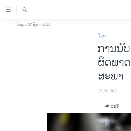
ລິ້ງ
ສຳຫລັບ
ເຂົ້າ
ຄົ້ນຫາ
ວັນສຸກ, 07 ສິງຫາ 2026
ໂຮມເພຈ
ຫາ
ໂລກ
ລາວ
ຂ້າມ
ການນັບ
ຂ້າມ
ອາເມຣິກາ
ຂ້າມ
ການເລືອກຕັ້ງ ປະທານາທີບໍດີ ສະຫະລັດ
ຜິດພາດ 
ໄປ
2024
ຫາ
ສະພາ
ຂ່າວ​ຈີນ
ຊອກ
ຄົ້ນ
ໂລກ
27,09,2021
ເອເຊຍ
ອິດສະຫຼະພາບດ້ານການຂ່າວ
ແຊຣ໌
ຊີວິດຊາວລາວ
ຊຸມຊົນຊາວລາວ