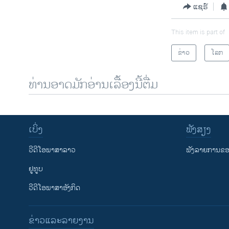
ແຊຣ໌
This item is part of
ຂ່າວ
ໂລກ
ທ່ານອາດມັກອ່ານເລື້ອງນີ້ຕື່ມ
ເບິ່ງ
ຟັງສຽງ
ວີດີໂອພາສາລາວ
ຟັງລາຍການຂອງ
ຢູທູບ
ວີດີໂອພາສາອັງກິດ
ຂ່າວແລະລາຍງານ