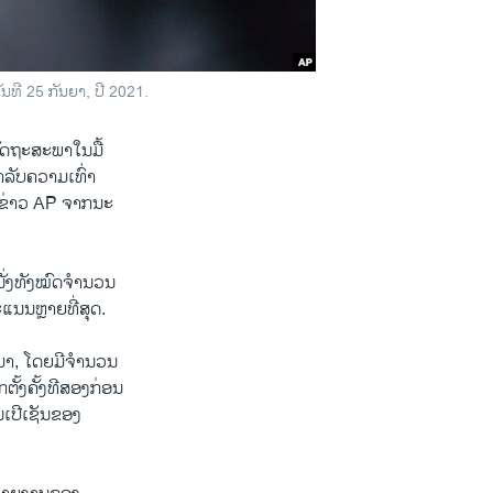
ນທີ 25 ກັນຍາ, ປີ 2021.
ລັດຖະສະພາໃນມື້
າລັບຄວາມເທົ່າ
ນຂ່າວ AP ຈາກນະ
ນັ່ງທັງໝົດຈໍານວນ
ແນນຫຼາຍທີ່ສຸດ.
ມາ, ໂດຍມີຈໍານວນ
ກຕັ້ງຄັ້ງທີສອງກ່ອນ
ນເປີເຊັນຂອງ