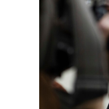
ວິທະຍາສາດ-ເທັກໂນໂລຈີ
ທຸລະກິດ
ພາສາອັງກິດ
ວີດີໂອ
ສຽງ
ລາຍການກະຈາຍສຽງ
ລາຍງານ