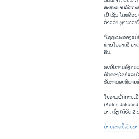
ມີບໍ່ເທົ່າໃດປະເທດ
ສະຫະພາບລັດຖະສະ
ເປີ ເຊັນ ໂດຍຄິວບາ
ກ່າວວ່າ ຫຼາຍກວ່າ
“ໄຊຊະນະຂອງແມ່ຍິງ
ທ່ານໂອລາເຟີ ຮາ
ຄືນ.
ລະບົບການລົງຄະແ
ຕົກຂອງໄອຊ໌ແລນໄດ້
ຮັບການອະທິບາຍທັ
ໃນສາມພັກການເມື
(Katrin Jakobsdot
ມາ, ເຊິ່ງໄດ້ຮັບ 2
ອ່ານຂ່າວນີ້ເປັນພ