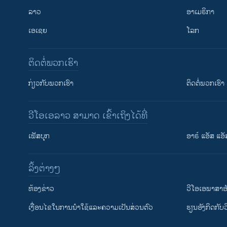
ລາວ
ອາເມຣິກາ
ເອເຊຍ
ໂລກ
ຕິດຕໍ່ພວກເຮົາ
ກ່ຽວກັບພວກເຮົາ
ຕິດຕໍ່ພວກເຮົາ
ວີໂອເອລາວ ສາມາດ ເຂົ້າເຖິງໄດ້ທີ່
ເຟັສບຸກ
ອາຣ໌ ແອັສ ແອັ
​ລິ້ງ​ຕ່າງໆ
ຕິດຕາມພວກເຮົາ ທີ່
​ຫ້ອງ​ຂ່າວ
ວີ​ໂອ​ເອ​ພາ​ສາ​ອ
​ເງື່ອນ​ໄຂ​ໃນ​ການ​ນຳ​ໃຊ້​ແລະຄວາມ​ເປັນ​ສ່​ວນ​ຕົວ
​ຮຽນ​ອັງ​ກິດ​ກັບ​
ພາສາຕ່າງໆ