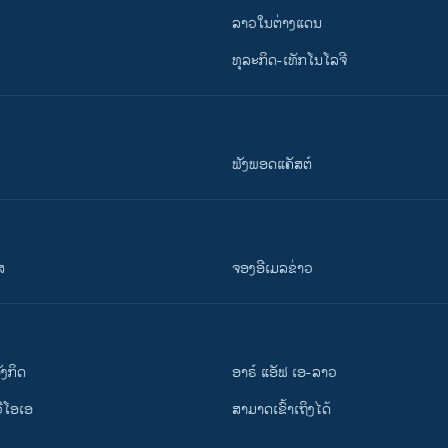
ລາວໃນຕ່າງແດນ
ທຸລະກິດ-ເທັກໂນໂລຈີ
ຟັງພອດແຄັສຕ໌
ສ
ຈອງອີເມລຂ່າວ
ັງ​ກິດ
ອາຣ໌ ແອັຟ ເອ-ລາວ
ວີ​ໂອ​ເອ
ສາມາດເຂົ້າເຖິງໄດ້