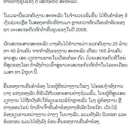
ຫາຍຢ່າງຮຸນແຮງ ຕໍ່ ເສດຖະກິດ ສະຫະລັດ.
ໃນເວລານີ້ພວກຄົນງານ ສະຫະລັດ ໃນຈຳນວນເພີ່ມຂຶ້ນ ໄດ້ຍື່ນຄຳຮ້ອງ ຂໍ
ເງິນຊ່ວຍເຫຼືອ ໃນສອງອາທິດທີ່ຜ່ານມາ ຫຼາຍກວ່າຫົກເດືອນທຳອິດຂອງ
ພາ ວະເສດຖະກິດຕົກຕໍ່າຂັ້ນຮຸນແຮງໃນປີ 2008.
ນັກເສດຖະສາດສະຫະລັດ ບາງຄົນໄດ້ທຳນາຍວ່າ ພວກຄົນງານ 25 ລ້ານ
ຫາ 40 ລ້ານຄົນ ຈາກກຳລັງແຮງງານ ສະຫະລັດ ເກືອບ​ 165 ລ້ານຄົນ
ອາດສູນ ເສຍ ວຽກການພາຍໃນເດືອນກໍລະ ກົດ, ດ້ວຍເສດຖະກິດທີ່ໃຫຍ່
ທີ່ສຸດຂອງໂລກ ກຳລັງກ້າວເຂົ້າສູ່ພາວະເສດຖະກິດຕົກຕໍ່າໃນໄລຍະເດືອນ
ເມສາ ຫາ ມິຖຸນາ ນີ້.
ຄື້ນຂອງການຍື່ນຄຳຮ້ອງ ໂດຍຜູ້ທີ່ຫວ່າງງານໃໝ່ໆ ໄດ້ຄອບງຳອົງການ
ບາງ ແຫ່ງຂອງລັດ ທີ່ຮັບມືກັບເອກະສານຢ່າງຖ້ວມລົ້ນ, ໂດຍຜູ້ທີ່ສູນເສຍ
ວຽກງານ ໄດ້ຖືກບັງຄັບໃຫ້ລຽນແຖວລໍຖ້າຫຼາຍຊົ່ວ ໂມງ ຢູ່ຫ້ອງການ ຫຼື
ທາງອອນໄລນ໌ ຖ້າເຂົາເຈົ້າຍື່ນຄຳຮ້ອງທາງອີເລັກໂທຣນິກ. ເວັບໄຊ້
ຮ້ອງຮຽນການຫວ່າງງານ ຕ່າງໆ ໃນບາງລັດ, ລວມທັງລັດ ນິວຢອກ ແລະ
ອໍເຣກອນ ແມ່ນໄດ້ພັງລົງ ຍ້ອນ ຄື້ນຂອງການຍື່ນຄຳຮ້ອງ.