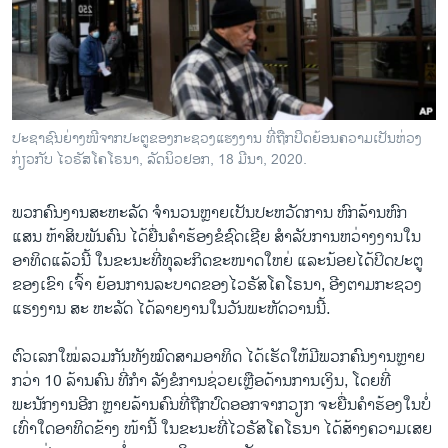
ວິທະຍາສາດ-ເທັກໂນໂລຈີ
ທຸລະກິດ
ພາສາອັງກິດ
ວີດີໂອ
ປະຊາຊົນຍ່າງໜີຈາກປະຕູຂອງກະຊວງແຮງງານ ທີ່ຖືກປິດຍ້ອນຄວາມເປັນຫ່ວງ
ສຽງ
ກ່ຽວກັບ ໄວຣັສໂຄໂຣນາ, ລັດນິວຢອກ, 18 ມີນາ, 2020.
ລາຍການກະຈາຍສຽງ
ພວກຄົນງານສະຫະລັດ ຈຳນວນຫຼາຍເປັນປະຫວັດການ ຫົກລ້ານຫົກ
ຕິດຕາມພວກເຮົາ ທີ່
ແສນ ຫ້າສິບພັນຄົນ ໄດ້ຍື່ນຄຳຮ້ອງຂໍຊົດເຊີຍ ສຳລັບການຫວ່າງງານໃນ
ລາຍງານ
ອາທິດແລ້ວນີ້ ໃນຂະນະທີ່ທຸລະກິດຂະໜາດໃຫຍ່ ແລະນ້ອຍໄດ້ປິດປະຕູ
ຂອງເຂົາ ເຈົ້າ ຍ້ອນການລະບາດຂອງໄວຣັສໂຄໂຣນາ, ອີງຕາມກະຊວງ
ແຮງງານ ສະ ຫະລັດ ໄດ້ລາຍງານໃນວັນພະຫັດວານນີ້.
ພາສາຕ່າງໆ
ຕົວເລກໃໝ່ລວມກັນທັງໝົດສາມອາທິດ ໄດ້ເຮັດໃຫ້ມີພວກຄົນງານຫຼາຍ
ກວ່າ 10 ລ້ານຄົນ ທີ່ກຳ ລັງຂໍການຊ່ວຍເຫຼືອດ້ານການເງິນ, ໂດຍທີ່
ພະນັກງານອີກ ຫຼາຍລ້ານຄົນທີ່ຖືກປົດອອກຈາກວຽກ ຈະຍື່ນຄຳຮ້ອງໃນບໍ່
ເທົ່າໃດອາທິດຂ້າງ ໜ້ານີ້ ໃນຂະນະທີ່ໄວຣັສໂຄໂຣນາ ໄດ້ສ້າງຄວາມເສຍ