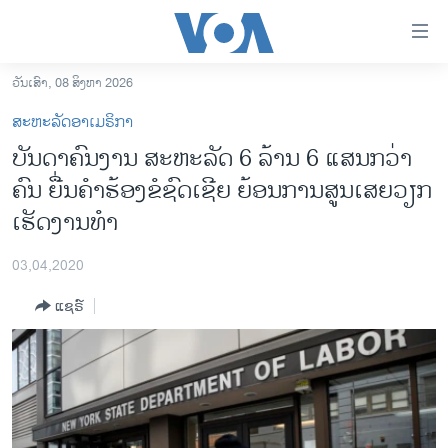
ລິ້ງ
ສຳຫລັບ
ເຂົ້າ
ວັນເສົາ, 08 ສິງຫາ 2026
ຫາ
ໂຮມເພຈ
ສະຫະລັດອາເມຣິກາ
ຂ້າມ
ລາວ
ບັນດາຄົນງານ ສະຫະລັດ 6 ລ້ານ 6 ແສນກວ່າ
ຂ້າມ
ອາເມຣິກາ
ຄົນ ຍື່ນຄຳຮ້ອງຂໍຊົດເຊີຍ ຍ້ອນການສູນເສຍວຽກ
ຂ້າມ
ໄປ
ການເລືອກຕັ້ງ ປະທານາທີບໍດີ ສະຫະລັດ 2024
ເຮັດງານທຳ
ຫາ
ຂ່າວ​ຈີນ
ຊອກ
03,04,2020
ຄົ້ນ
ໂລກ
ແຊຣ໌
ເອເຊຍ
ອິດສະຫຼະພາບດ້ານການຂ່າວ
ຊີວິດຊາວລາວ
ຊຸມຊົນຊາວລາວ