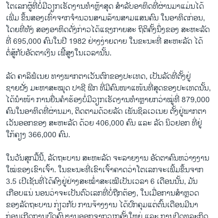
ໂຕເລກຜູ້ທີ່ບໍ່ມີວຽກເຮັດງານທຳຫຼ້າສຸດ ສຳລັບອາທິດທີ່ຜ່ານມາແມ່ນໄດ້
ເພີ່ມ ຂຶ້ນສອງເທົ່າຈາກຈຳນວນສາມລ້ານສາມແສນຄົນ ໃນອາທິດກ່ອນ,
ໂດຍທີ່ທັງ ສອງອາທິດດັ່ງກ່າວໄດ້ແຊງກາຍສະ ຖິຕິຄັ້ງນຶ່ງຂອງ ສະຫະລັດ
ທີ່ 695,000 ຄົນໃນປີ 1982 ຢ່າງງ່າຍດາຍ ໃນຂະນະທີ່ ສະຫະລັດ ໄດ້
ຕໍ່ສູ້ກັບອັດຕາເງິນ ເຟີ້ສູງໃນເວລານັ້ນ.
ລັດ ຄາລິຟໍເນຍ ທາງພາກຕາເວັນຕົກຂອງປະເທດ, ເປັນລັດທີ່ຕັ້ງຢູ່
ຊາຍຝັ່ງ ມະຫາສະໝຸດ ປາຊີ ຟິກ ທີ່ມີຄົນໜາແໜ້ນທີ່ສຸດຂອງປະເທດນັ້ນ,
ໄດ້ນຳໜ້າ ການຍື່ນຄຳຮ້ອງບໍ່ມີວຽກເຮັດງານທຳຫຼາຍກວ່າໝູ່ທີ່ 879,000 ​
ຄົນໃນອາທິດທີ່ຜ່ານມາ, ຕິດຕາມດ້ວຍລັດ ເພັນຊິລເວເນຍ ຕັ້ງຢູ່ພາກຕາ
ເວັນອອກຂອງ ສະຫະລັດ ດ້ວຍ 406,000 ຄົນ ແລະ ລັດ ນິວຢອກ ທີ່ຢູ່
ໃກ້ຄຽງ 366,000 ຄົນ.
ໃນວັນສຸກມື້ນີ້, ລັດຖະບານ ສະຫະລັດ ຈະລາຍງານ ອັດຕາຄົນຫວ່າງງານ
ໃໝ່ຂອງເຂົາເຈົ້າ. ໃນຂະນະທີ່ເຂົາເຈົ້າຄາດວ່າໂຕເລກຈະເພີ້ມຂຶ້ນຈາກ
3.5 ເປີເຊັນທີ່ໄດ້ຄົງຢູ່ຢ່າງສະໝໍ່າສະເໝີເປັນເວລາ 6 ເດືອນນັ້ນ, ມັນ
ເກືອບແນ່ ນອນວ່າຈະເປັນຕົວເລກທີ່ບໍ່ຖືກຕ້ອງ, ໃນເມື່ອການສຳຫຼວດ
ຂອງລັດຖະບານ ກ່ຽວກັບ ການຈ້າງງານ ໄດ້ປົກຄຸມແຕ່ຕົ້ນເດືອນມີນາ
ກ່ອນເກີດການປົດຄົນງານອອກຈາກວຽກຄັ້ງໃຫຍ່ ແລະ ການປິດທຸລະກິດ