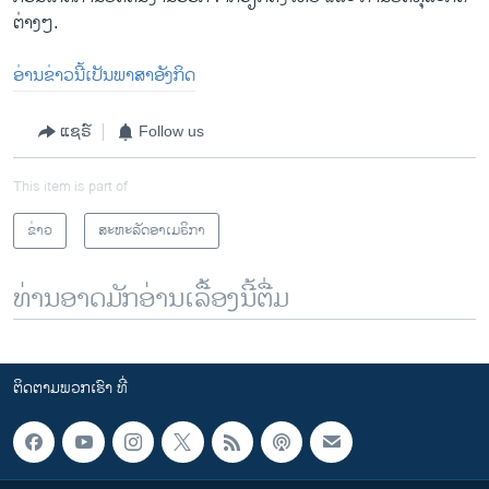
ຕ່າງໆ.
ອ່ານຂ່າວນີ້ເປັນພາສາອັງກິດ
ແຊຣ໌
Follow us
This item is part of
ຂ່າວ
ສະຫະລັດອາເມຣິກາ
ທ່ານອາດມັກອ່ານເລື້ອງນີ້ຕື່ມ
ຕິດຕາມພວກເຮົາ ທີ່