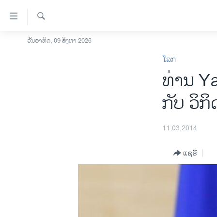
ລິ້ງ
ສຳຫລັບ
ເຂົ້າ
ຄົ້ນຫາ
ວັນອາທິດ, 09 ສິງຫາ 2026
ໂຮມເພຈ
ຫາ
ໂລກ
ລາວ
ຂ້າມ
ທ່ານ Ya
ຂ້າມ
ອາເມຣິກາ
ຂ້າມ
ການເລືອກຕັ້ງ ປະທານາທີບໍດີ ສະຫະລັດ
ກັບ ວິກ
ໄປ
2024
ຫາ
ຂ່າວ​ຈີນ
ຊອກ
11,03,2014
ຄົ້ນ
ໂລກ
ແຊຣ໌
ເອເຊຍ
ອິດສະຫຼະພາບດ້ານການຂ່າວ
ຊີວິດຊາວລາວ
ຊຸມຊົນຊາວລາວ