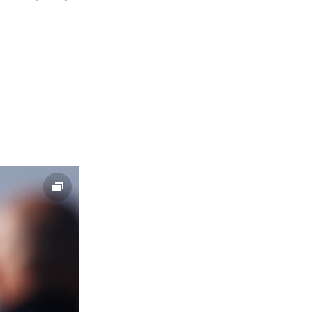
SHARE
width
px