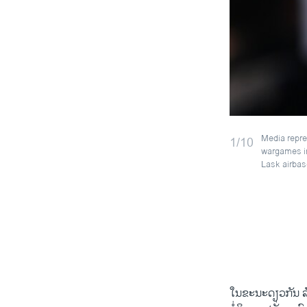
Media repre
1/10
wargames in 
Lask airbas
​ໃນ​ຂະນະ​ດຽວ​ກັນ ລ