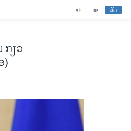
ສົດ
​ກ່ຽວ​
ອ)