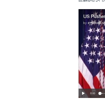
ພຶດສະພານີ້ ວ່າ “ບ
US Pushes 
by
ສຽງອາເມຣິກ
0:00