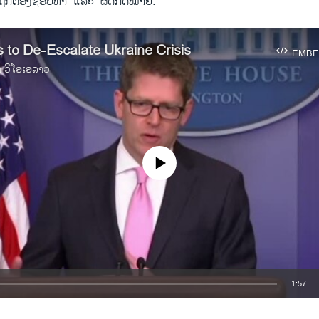
ໍ່​ຖືກຕ້ອງ​ຊອບທຳ” ​ແລະ “ຜິດ​ກົດໝາຍ.”
to De-Escalate Ukraine Crisis
EMBE
າ ວີໂອເອລາວ
No media source currently available
1:57