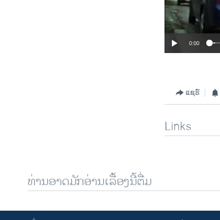
0:00
ແຊຣ໌
Links
ທ່ານອາດມັກອ່ານເລື້ອງນີ້ຕື່ມ