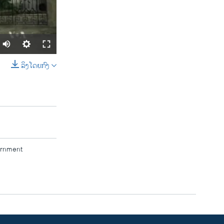
ລິງໂດຍກົງ
SHARE
ernment
width
px