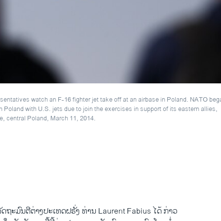
sentatives watch an F-16 fighter jet take off at an airbase in Poland. NATO beg
Poland with U.S. jets due to join the exercises in support of its eastern allies,
e, central Poland, March 11, 2014.
ັດຖະມົນຕີ​ຕ່າງປ​ະ​ເທດ​ຝຣັ່ງ ທ່ານ Laurent Fabius ​ໄດ້ ກ່າວ​