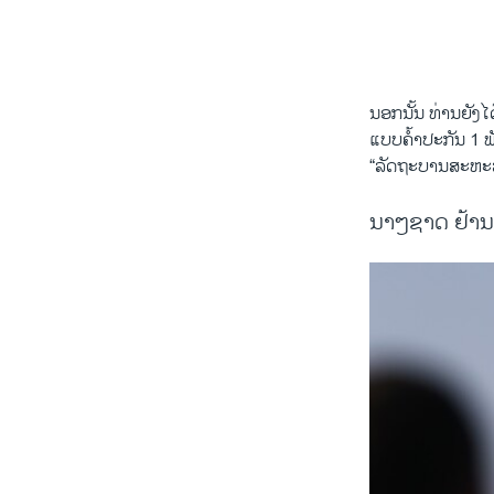
ນອກນັ້ນ ທ່ານຍັງ​ໄດ້
ແບບຄໍ້າ​ປະກັນ 1 ພ
“ລັດຖະບານສະຫະລັດ ບໍ
ນາໆຊາດ ຢ້ານກົ