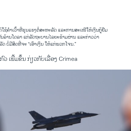
EMBED
​ໃຊ້ຄໍາ​ເວົ້າ​ທີ່​ຮຸນແຮງ​ຕໍ່ສະຫະລັດ ​ແລະການສະ​ເໜີໃຫ້​ເງິນ​ກູ້ຢືມ
ັນ​ລ້ານ​ໂດ​ລາ ​ແກ່​ລັດຖະບານໄລຍະ​ຂ້າມ​ຜ່ານ ​ແລະ​ກ່າວ​ວ່າ
່​ມີ​ສິດ​ທີ່​ຈະ “​ເອົາ​ເງິນ​ ໃຫ້​ແກ່ພວກ​ໂຈນ.”
ວ ເພີ້ມຂຶ້ນ ກ່ຽວກັບເລື່ອງ Crimea