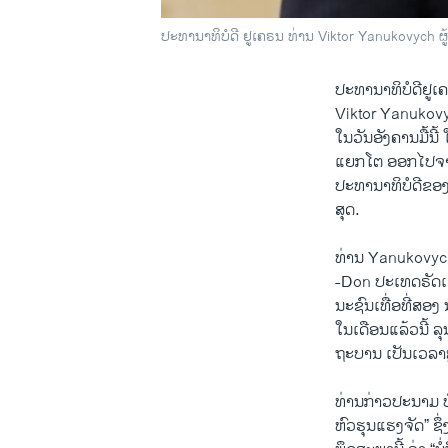
ປະທານາທິບໍດີ ຢູເຄຣນ ທ່ານ Viktor Yanukovych ຜູ
ປະທາ​ນາ​ທິບໍດີຢູ​ເ
Viktor Yanukovych
ໃນ​ວັນ​ອັງຄານ​ມື້​
​ແຍກ​ໂຕ ອອກ​ໄປ​ຈາ
ປະທານາທິບໍດີຂອງ
ສຸດ.
ທ່ານ Yanukovych
-Don ປະ​ເທດຣັດ​ເຊ
ນະ​ຊົນ​ເທື່ອທີ່ສອງ 
​ໃນ​ເດືອນແລ້ວ​ນີ້ ລ
ຖະບານ ເປັນເວລາ
ທ່ານກ່າວປະນາມ ​ບັ
ຫົວ​ຮຸນ​ແຮງຈັດ” 