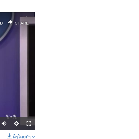
D
SHARE
ລິງໂດຍກົງ