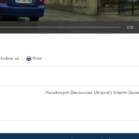
2:33
EMBED
Follow us
Print
Yanukovych Denounces Ukraine's Interim Gov