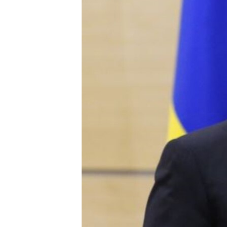
ວິທະຍາສາດ-ເທັກໂນໂລຈີ
ທຸລະກິດ
ພາສາອັງກິດ
ວີດີໂອ
ສຽງ
ລາຍການກະຈາຍສຽງ
ລາຍງານ