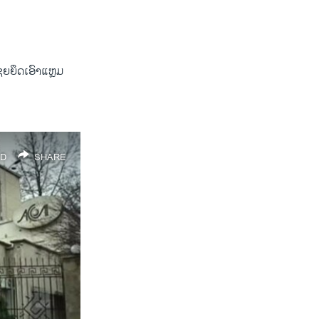
d
e
​ຍຶດ​ເອົາ​ແຫຼມ​
D
SHARE