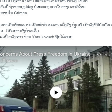
ນ ​ໃນ​ວັນ​ອັງຄານ​ມື້​ນີ້​ວ່າ ປະ​ເທດ​ຕາ​ເວັນ​ຕົກສາມາດລົງ​ ໂທດຕໍ່
ດ​ນີິ້ ຖ້າ​ຫາກ​ກຸງ​ມົສກູ ບໍ່ສະໜອງຕອບ​ໃນ​ທາງ​ບວກ​ຕໍ່ຂໍ້​ສະ
​ກິດ​ການ​ໃນ Crimea.
ດ​ຕາ​ເວັນ​ຕົກພວມປະເຊີນໜ້າດ້ວຍ​ຄວາມ​ເຄັ່ງ​ຕຶງ ກ່ຽວກັບ ກຳລັງທີ່ນິຍົມຣັດ​ເຊຍ
 ວິ​ກິ​ດການດັ່ງກ່າວເລີ້​ມ
​ແລ້ວ​ນີ້ ຫລັງ​ຈາກ ທ່ານ Yanukovuch ຖືກ​ໄລ່​ອອກ.
oncerns About Press Freedom in Ukraine
EMBE
າ ວີໂອເອລາວ
No media source currently available