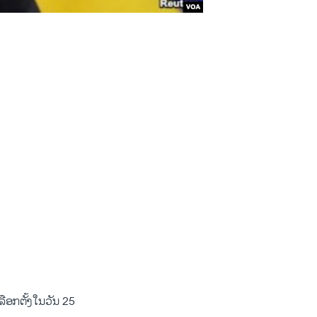
ກ​ຕັ້ງ​ໃນ​ວັນ 25