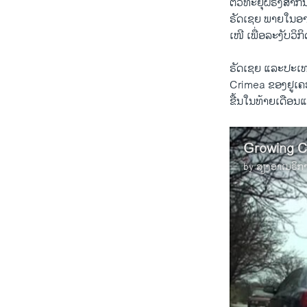
ຕໍ່ວິທະຍຸ​ຝຣັ່ງສາກົ
ຣັດ​ເຊຍ ​ພາຍໃນອາທິ
​ເໜີ ​ເພື່ອ​ລະງັບວິ
ຣັດ​ເຊຍ ​ແລະ​ປະ​ເທ
Crimea ຂອງຢູ​ເຄຣນ.
ຂື້ນ​ໃນ​ທ້າຍ​ເດືອນ
Growing C
by
ສຽງອາເມຣິກ