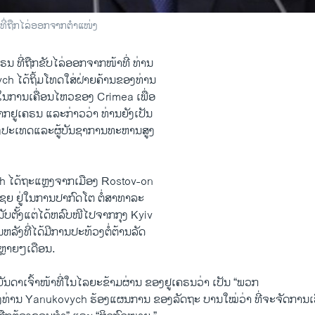
້ທີ່ຖືກໄລ່ອອກຈາກຕຳແໜ່ງ
ຄຣນ ທີ່​ຖືກຂັບ​ໄລ່​ອອກຈາກໜ້າທີ່ ທ່ານ
 ​ໄດ້​ຖິ້ມໂທດໃສ່​ຝ່າຍ​ຄ້ານ​ຂອງ​ທ່ານ ​
ນີ້ ​ໃນ​ການ​ເຄື່ອນໄຫວຂອງ Crimea ເພື່ອ
ກຢູ​ເຄຣນ ​ແລະກ່າວ​ວ່າ ທ່ານ​ຍັງ​ເປັນ
​ປະ​ເທດແລະຜູ້​ບັນຊາ​ການ​ທະຫານສູງ
 ​ໄດ້​ຖະແຫຼງຈາກ​ເມືອງ Rostov-on
ຍ ຢູ່​ໃນ​ການປາກົດ​ໂຕ ຕໍ່​ສາທາລະ
ນັບ​ຕັ້ງ​ແຕ່​ໄດ້​ຫລົບໜີ​ໄປຈາກ​ກຸງ Kyiv
ຸນຫລັງທີ່ໄດ້ມີ​ການ​ປະ​ທ້ວງຕໍ່ຕ້ານ​ລັດ
ຫຼາຍໆເດືອນ.
ນດາ​ເຈົ້າ​ໜ້າ​ທີ່ໃນໄລຍະ​ຂ້າມ​ຜ່ານ ຂອງຢູເຄຣນ​ວ່າ ເປັນ “ພວກ
ຊຶ່ງທ່ານ Yanukovych ຮ້ອງແຜນການ ຂອງລັດຖະ ບານໃໝ່​ວ່າ ​ທີ່ຈະຈັດການ​ເລືອ