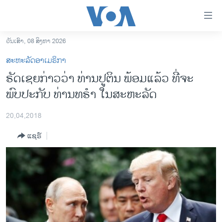
ລິ້ງ
ສຳຫລັບ
ເຂົ້າ
ວັນເສົາ, 08 ສິງຫາ 2026
ຫາ
ໂຮມເພຈ
ສະຫະລັດອາເມຣິກາ
ຂ້າມ
ລາວ
ຣັດເຊຍກ່າວວ່າ ທ່ານປູຕິນ ພ້ອມແລ້ວ ທີ່ຈະ
ຂ້າມ
ອາເມຣິກາ
ພົບປະກັບ ທ່ານທຣໍາ ໃນສະຫະລັດ
ຂ້າມ
ໄປ
ການເລືອກຕັ້ງ ປະທານາທີບໍດີ ສະຫະລັດ 2024
ຫາ
20,04,2018
ຂ່າວ​ຈີນ
ຊອກ
ແຊຣ໌
ຄົ້ນ
ໂລກ
ເອເຊຍ
ອິດສະຫຼະພາບດ້ານການຂ່າວ
ຊີວິດຊາວລາວ
ຊຸມຊົນຊາວລາວ