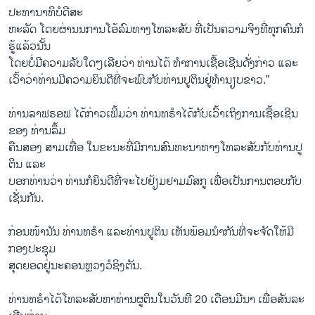
ປະທານາທິບໍດີສະ
ຫະລັດ ໂດຍຜ່ານນ​ການ​ໂອ້​ລົມ​ທາງ​ໂທລະສັບ ທີ່​ເປັນຄວາມ​ຈິງທີ່ທຸກຄົນກໍ
ຮູ້ແລ້ວ​ນັ້ນ
ໂດຍບໍ່​ມີ​ຄວາມ​ລັບ​ໃດໆເລີຍວ່າ ທ່ານໄດ້ ທໍາການ​ເຊື້​ອ​ເຊີນ​ດັ່ງກ່າວ ​ແລະ​
ເວົ້າ​ວ່າທ່ານ​ມີ​ຄວາມຍິນດີ​ທີ່​ຈະ​ພົບກັບ​ທ່ານ​ປູ​ຕິນຢູ່​ທຳນຽບຂາວ​.”
ທ່ານ​ລາ​ຟຣອຟ ​ໄດ້​ກ່າວ​ເພີ້​ມວ່າ ທ່ານ​ທຣໍາ​ໄດ້​ກັບເວົ້າເຖິງ​ການ​ເຊື້ອ​ເຊີນ
ຂອງ ທ່ານລຶ້ມ
​ຄືນ​ສອງ​ ສາມເທື່ອ ໃນຂະນະທີ່ມີ​ການ​ສົນທະນາ​ທາງ​ໂທລະສັບ​ກັບ​ທ່ານ​ປູ​
ຕິນ ​ແລະ​
ບອກ​ທ່ານ​ວ່າ ທ່ານກໍ​ຍິນດີ​ທີ່​ຈະ​ໄປ​ຢ້ຽມຢາມມົສກູ ເພື່ອເປັນການຕອບກັບ
ເຊັ່ນກັນ.
​ກ່ອນໜ້ານັນ ທ່ານ​ທຣໍາ ​ແລະ​ທ່ານ​ປູ​ຕິນ ​ເຫັນ​ພ້ອມນໍາກັນທີ່ຈະຈັດໃຫ້ມີ​
ກອງ​ປະຊຸມ​
ສຸດ​ຍອດ​ຢູ່​ນະຄອນຫຼວງ​ວໍ​ຊິງ​ຕັນ.
ທ່ານ​ທຣໍາ​ໄດ້​ໂທລະສັບ​ຫາ​ທ່ານ​ຜູ​ຕິນ​ໃນ​ວັນ​ທີ 20 ​ເດືອນ​ມີນາ ​ເພື່ອ​ສັນລະ​