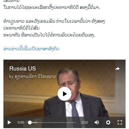
ເສີນ​ທ່ານ
​ໃນ​ການ​ໄດ້​ໄຊຊະນະ​ເລືອກ​ຕັ້ງ​ປະທານາທິບໍດີ ສອງ​ມື້​ຕໍ່​ມາ.
ທໍານຽບຂາວ ​ແລະ​ວັງ​ເຄຣມລິນ ກ່າວໃນ​ເວລາ​ນັ້ນ​ວ່າ ທັງ​ສອງ​
ປະທານາທິບໍດີ​ໄດ້​ສົນ
ທະນາ​ກັນ ທີ່​ອາດ​ເປັນ​ໄປ​ໄດ້​ຕໍ່​ການ​ພົບ​ປະ​ດ້ວຍ​ຕົນ​ເອງ.
ອ່ານຂ່າວນີ້ເພີ້ມເປັນພາສາອັງກິດ
Russia US
by
ສຽງອາເມຣິກາ ວີໂອເອລາວ
No media source currently available
0:00
0:32