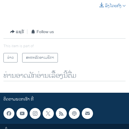
ລິງໂດຍກົງ
ແຊຣ໌
Follow us
This item is part of
ຂ່າວ
ສະຫະລັດອາເມຣິກາ
ທ່ານອາດມັກອ່ານເລື້ອງນີ້ຕື່ມ
ຕິດຕາມພວກເຮົາ ທີ່