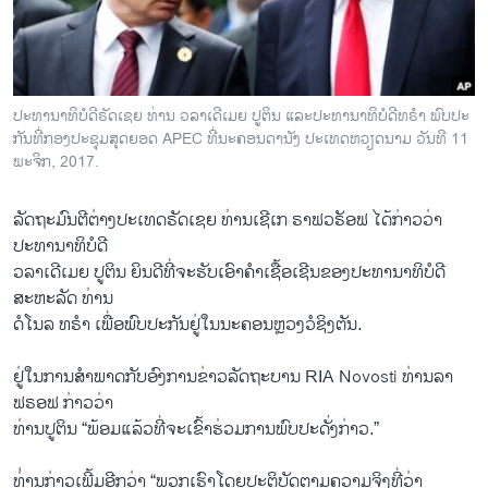
ວິທະຍາສາດ-ເທັກໂນໂລຈີ
ທຸລະກິດ
ພາສາອັງກິດ
ປະທານາທິບໍດີຣັດເຊຍ ທ່ານ ວລາເດີເມຍ ປູຕິນ ແລະປະທານາທິບໍດີທຣໍາ ພົບປະ
ວີດີໂອ
ກັນທີ່ກອງປະຊຸມສຸດຍອດ APEC ທີ່ນະຄອນດານັງ ປະເທດຫວຽດນາມ ວັນທີ 11
ພະຈິກ, 2017.
ສຽງ
ລັດຖະມົນຕີ​ຕ່າງປະ​ເທດຣັດ​ເຊ​ຍ ທ່ານ​ເຊີເກ ຣາ​ຟວຣັອຟ ​ໄດ້​ກ່າວ​ວ່າ​
ລາຍການກະຈາຍສຽງ
ຕິດຕາມພວກເຮົາ ທີ່
ປະທານາທິບໍດີ
ລາຍງານ
ວລາ​ເດີ​ເມຍ ປູ​ຕິນ ຍິນດີທີ່ຈະຮັບເອົາ​ຄຳ​ເຊື້​ອ​ເຊີນຂອງ​ປະທານາທິບໍດີ​
ສະຫະລັດ ທ່ານ
​ດໍ​ໂນ​ລ ທຣໍາ ​ເພື່ອພົບ​ປະ​ກັນຢູ່​ໃນ​ນະຄອນຫຼວງ​ວໍຊິງ​ຕັນ.
ພາສາຕ່າງໆ
ຢູ່​ໃນ​ການ​ສຳພາດ​ກັບ​ອົງການ​ຂ່າວ​ລັດຖະບານ RIA Novosti ທ່ານ​ລາ​
ຟຣອຟ ກ່າວ​ວ່າ
ທ່ານ​ປູ​ຕິນ “ພ້ອມ​ແລ້ວທີ່ຈະເຂົ້າຮ່ວມ​ການ​ພົບ​ປະ​ດັ່ງກ່າວ.”
ທ່່ານກ່າວເພີ້ມອີກວ່າ “ພວກ​ເຮົາໂດຍປະຕິບັດຕາມ​ຄວາມ​ຈິງ​ທີ່ວ່າ