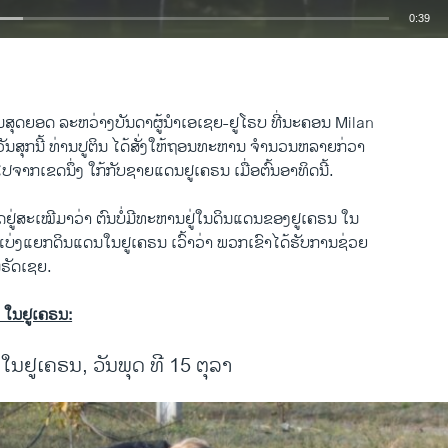
0:39
EMBED
ຸມ​ສຸດ​ຍອດ ລະຫວ່າງບັນດາ​ຜູ້ນຳເອເຊຍ-ຢູໂຣບ ທີ່ນະຄອນ Milan
ນ​ສຸກ​ນີ້ ທ່ານ​ປູ​ຕິນ ​ໄດ້​ສັ່ງ​ໃຫ້​ຖອນ​ທະຫານ ຈຳນວນ​ຫລາຍ​ກ່ວາ
ຈາກ​ເຂດ​ນຶ່ງ ​ໃກ້​ກັບ​ຊາຍ​ແດນ​ຢູ​ເຄຣນ ​ເມື່ອ​ຕົ້ນ​ອາທິດ​ນີ້.
​ຢູ່​ສະ​ເໝີ​ມາ​ວ່າ ຕົນ​ບໍ່​ມີ​ທະຫານ​ຢູ່​ໃນ​ດິນ​ແດນ​ຂອງ​ຢູ​ເຄຣນ ​ໃນ​
ບ່ງ​ແຍກ​ດິນ​ແດນ​ໃນ​ຢູ​ເຄຣນ ​ເວົ້າ​ວ່າ ພວກ​ເຂົາ​ໄດ້​ຮັບການ​ຊ່ວຍ
ຣັດ​ເຊຍ.
ໃນຢູເຄຣນ:
ຢູເຄຣນ, ວັນພຸດ ທີ 15 ຕຸລາ