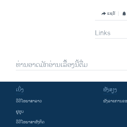
ແຊຣ໌
Links
ທ່ານອາດມັກອ່ານເລື້ອງນີ້ຕື່ມ
ເບິ່ງ
ຟັງສຽງ
ວີດີໂອພາສາລາວ
ຟັງລາຍການຂອງ
ຢູທູບ
ວີດີໂອພາສາອັງກິດ