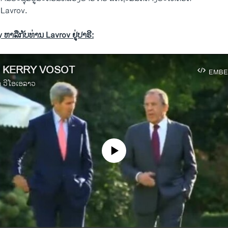
 Lavrov.
y ຫາລືກັບທ່ານ Lavrov ຢູ່ປາຣີ:
- KERRY VOSOT
EMBE
າ ວີໂອເອລາວ
No media source currently available