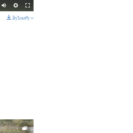
ລິງໂດຍກົງ
SHARE
width
px