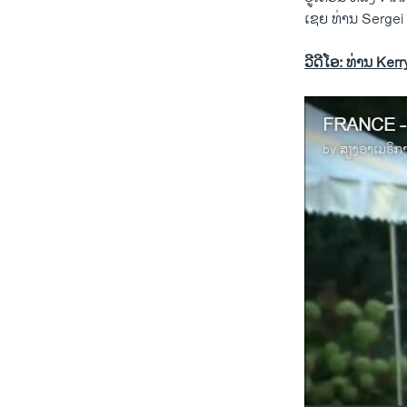
ເຊຍ ທ່ານ Sergei
ວີດີໂອ: ທ່ານ Kerr
FRANCE 
by
ສຽງອາເມຣິກ