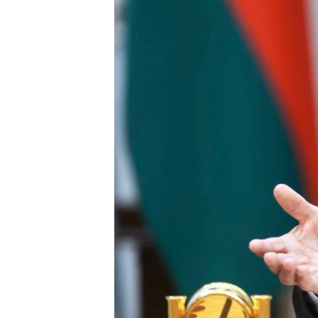
ວິທະຍາສາດ-ເທັກໂນໂລຈີ
ທຸລະກິດ
ພາສາອັງກິດ
ວີດີໂອ
ສຽງ
ລາຍການກະຈາຍສຽງ
ລາຍງານ