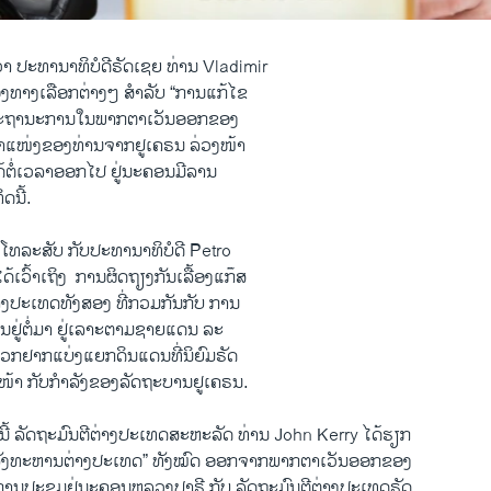
ວ່າ ປະທານາທິບໍດີຣັດ​ເຊຍ ທ່ານ Vladimir
ື້ອງ​ທາງ​ເລືອກ​ຕ່າງໆ ສຳລັບ “ການ​ແກ້​ໄຂ​
່​ສະຖານະ​ການ​ໃນ​ພາກ​ຕາ​ເວັນ​ອອກ​ຂອງ​
​ຕຳ​ແໜ່​ງຂອງ​ທ່ານ​ຈາກ​ຢູ​ເຄຣນ ລ່ວງ​ໜ້າ
​ຕໍ່​ເວລາ​ອອກ​ໄປ ​ຢູ່​ນະຄອນ​ມີ​ລານ
ດນີ້.
ໂທລະສັບ ​ກັບ​ປະທານາທິບໍດີ Petro
ວົ້າ​ເຖິງ ​ ​ການ​ຜິດ​ຖຽງ​ກັນເລື້ອງ​ແກ໊ສ
ປະ​ເທດ​ທັງ​ສອງ ທີ່​ກວມ​ກັນ​ກັບ ການ​
ນີນ​ຢູ່​ຕໍ່​ມາ ຢູ່​ເລາະ​ຕາມ​ຊາຍ​ແດນ ​ລະ
​ພວກ​ຢາກແບ່ງແຍກ​ດິນ​ແດນ​ທີ່​ນິຍົມຣັດ
ນ​ໜ້າ ກັບ​ກຳລັງ​ຂອງ​ລັດຖະບານ​ຢູ​ເຄຣນ.
ນ​ນີ້ ລັດຖະມົນຕີຕ່າງປະ​ເທດສະຫະລັດ ທ່ານ John Kerry ​ໄດ້​ຮຽກ
ລັງ​ທະຫານ​ຕ່າງປະ​ເທດ” ທັງ​ໝົດ ອອກຈາກພາກ​ຕາ​ເວັນ​ອອກຂອງ
​ການປະຊຸມຢູ່ນະຄອນຫລວງ​ປາຣີ ກັບ ລັດຖະມົນ​ຕີຕ່າງປະ​ເທດຣັດ​