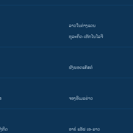
ລາວໃນຕ່າງແດນ
ທຸລະກິດ-ເທັກໂນໂລຈີ
ຟັງພອດແຄັສຕ໌
ສ
ຈອງອີເມລຂ່າວ
ັງ​ກິດ
ອາຣ໌ ແອັຟ ເອ-ລາວ