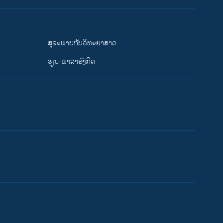
ສຸຂະພາບກັບວິທະຍາສາດ
ຮຽນ-ພາສາອັງກິດ