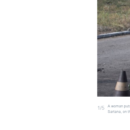
A woman puts 
1/5
Sartana, on t