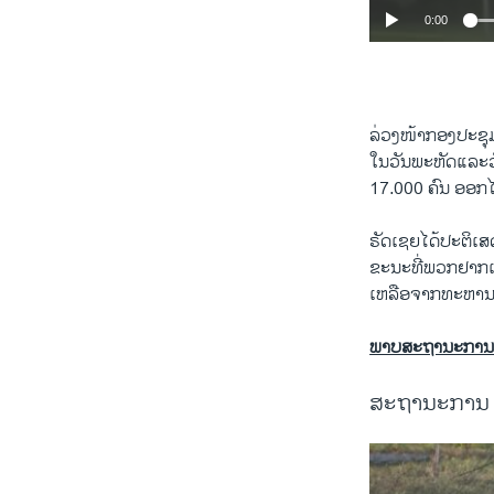
0:00
ລ່ວງ​ໜ້າ​ກອງ​ປະຊ
​ໃນວັນພະຫັດ​ແລະ​ວັ
17.000 ຄົນ​ ອອກ​ໄປ​
ຣັດ​ເຊຍ​ໄດ້​ປະຕິ​ເສດ
ຂະນະ​ທີ່​ພວກ​ຢາກ​ແ
​ເຫລືອ​ຈາກ​ທະຫານ
ພາບສະຖານະການ 
ສະຖານະການ ໃນ