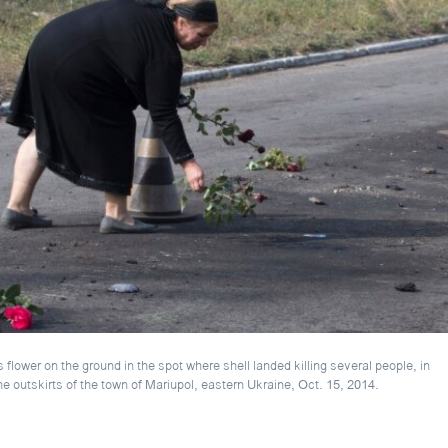
flower on the ground in the spot where shell landed killing several people, in
he outskirts of the town of Mariupol, eastern Ukraine, Oct. 15, 2014.