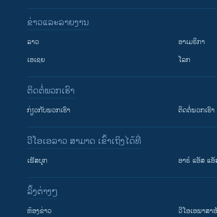
ຂ່າວແລະລາຍງານ
ລາວ
ອາເມຣິກາ
ເອເຊຍ
ໂລກ
ຕິດຕໍ່ພວກເຮົາ
ກ່ຽວກັບພວກເຮົາ
ຕິດຕໍ່ພວກເຮົາ
ວີໂອເອລາວ ສາມາດ ເຂົ້າເຖິງໄດ້ທີ່
ຕິດຕາມພວກເຮົາ ທີ່
ເຟັສບຸກ
ອາຣ໌ ແອັສ ແອັ
​ລິ້ງ​ຕ່າງໆ
ພາສາຕ່າງໆ
​ຫ້ອງ​ຂ່າວ
ວີ​ໂອ​ເອ​ພາ​ສາ​ອ