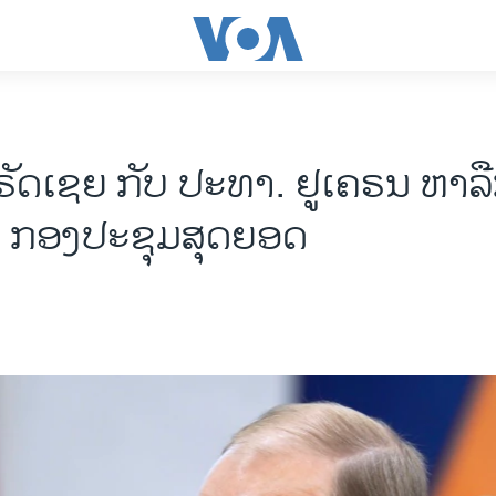
ຣັດເຊຍ ກັບ ປະທາ. ຢູເຄຣນ ຫາລື
າ ກອງປະຊຸມສຸດຍອດ