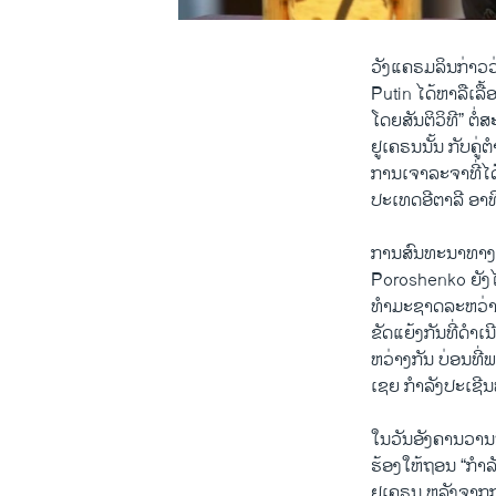
ວັງ​ແຄຣມລິນ​ກ່າວ​
Putin ​ໄດ້​ຫາລື​ເລ
ໂດຍ​ສັນຕິ​ວິທີ” ຕໍ
ຢູ​ເຄຣນນັ້ນ ກັບ​ຄູ່
ການ​ເຈາລະຈາ​ທີ່​ໄດ້
ປະ​ເທດ​ອີ​ຕາ​ລີ ອາທິ
ການ​ສົນທະນາ​ທາງ​
Poroshenko ຍັງ​ໄດ້ເ
ທຳ​ມະ​ຊາດ​ລະຫວ່າງ​
ຂັດ​ແຍ້​ງກັນ​ທີ່​ດຳ​ເ
ຫວ່າງ​ກັນ ບ່ອນ​ທີ່
​ເຊຍ ກຳລັງ​ປະ​ເຊີ
​ໃນ​ວັນ​ອັງຄານ​ວາ
ຮ້ອງ​ໃຫ້​ຖອນ “ກຳ
ຢູ​ເຄຣນ ຫລັງ​ຈາກ