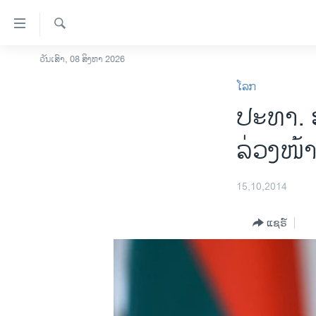
ລິ້ງ
ສຳຫລັບ
ເຂົ້າ
ຄົ້ນຫາ
ວັນເສົາ, 08 ສິງຫາ 2026
ໂຮມເພຈ
ຫາ
ໂລກ
ລາວ
ຂ້າມ
ປະທາ. 
ຂ້າມ
ອາເມຣິກາ
ຂ້າມ
ການເລືອກຕັ້ງ ປະທານາທີບໍດີ ສະຫະລັດ
ລ່ວງໜ້
ໄປ
2024
ຫາ
ຂ່າວ​ຈີນ
ຊອກ
15,10,2014
ຄົ້ນ
ໂລກ
ແຊຣ໌
ເອເຊຍ
ອິດສະຫຼະພາບດ້ານການຂ່າວ
ຊີວິດຊາວລາວ
ຊຸມຊົນຊາວລາວ