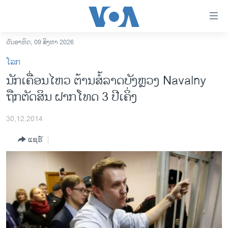
ລິ້ງ
ສຳຫລັບ
ເຂົ້າ
ວັນອາທິດ, 09 ສິງຫາ 2026
ຫາ
ໂຮມເພຈ
ໂລກ
ຂ້າມ
ລາວ
ນັກເຄື່ອນໄຫວ ຕ້ານສໍ້ລາດບັງຫຼວງ Navalny
ຂ້າມ
ອາເມຣິກາ
ຖືກຕັດສິນ ຝາກໂທດ 3 ປີເຄິ່ງ
ຂ້າມ
ໄປ
ການເລືອກຕັ້ງ ປະທານາທີບໍດີ ສະຫະລັດ 2024
ຫາ
30,12,2014
ຂ່າວ​ຈີນ
ຊອກ
ແຊຣ໌
ຄົ້ນ
ໂລກ
ເອເຊຍ
ອິດສະຫຼະພາບດ້ານການຂ່າວ
ຊີວິດຊາວລາວ
ຊຸມຊົນຊາວລາວ