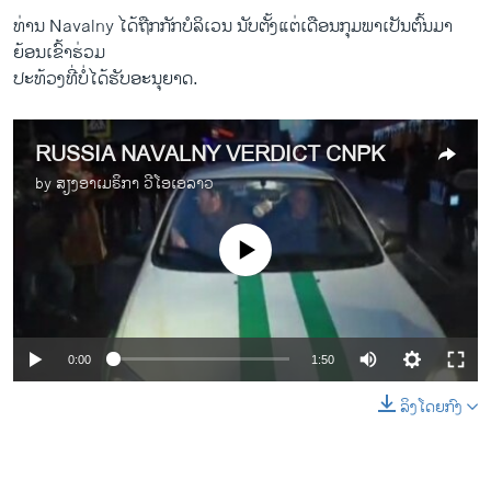
ທ່ານ Navalny ​ໄດ້​ຖືກ​ກັກ​ບໍລິເວນ ນັບ​ຕັ້ງ​ແຕ່​ເດືອນ​ກຸມພາເປັນຕົ້ນມາ
ຍ້ອນເຂົ້າ​ຮ່ວມ
ປະ​ທ້ວງ​ທີ່​ບໍ່ໄດ້​ຮັບ​ອະນຸຍາດ.​
RUSSIA NAVALNY VERDICT CNPK
by
ສຽງອາເມຣິກາ ວີໂອເອລາວ
No media source currently available
0:00
1:50
ລິງໂດຍກົງ