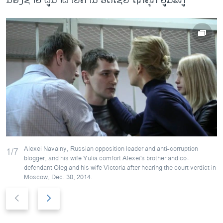
ນ້ອງຊາຍ ຜູ້ນຳຝ່າຍຄ້ານ ຣັດເຊຍ ຖືກຄຸກ ຢູ່ມົສກູ
Alexei Navalny, Russian opposition leader and anti-corruption
1/7
blogger, and his wife Yulia comfort Alexei's brother and co-
defendant Oleg and his wife Victoria after hearing the court verdict in
Moscow, Dec. 30, 2014.
P
N
r
e
e
x