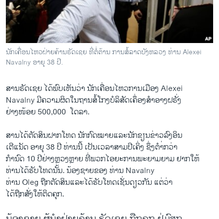
ວິທະຍາສາດ-ເທັກໂນໂລຈີ
ທຸລະກິດ
ພາສາອັງກິດ
ນັກເຄື່ອນໄຫວຝ່າຍຄ້ານຣັດເຊຍ ທີ່ຕໍ່ຕ້ານ ການສໍ້ລາດບັງຫລວງ ທ່ານ Alexei
ວີດີໂອ
Navalny ອາຍຸ 38 ປີ.
ສຽງ
ສານຣັດ​ເຊຍ ໄດ້ພົບ​ເຫັນ​ວ່າ ນັກ​ເຄື່ອນ​ໄຫວ​ການ​ເມືອງ Alexei
ລາຍການກະຈາຍສຽງ
Navalny ມີ​ຄວາມ​ຜິດ​ໃນ​ຖານ​ສໍ້ໂກງບໍລິສັດເຄຶ່ອງສຳອາງ​ຝຣັ່ງ
ຕິດຕາມພວກເຮົາ ທີ່
ຢ່າງ​ໜ້ອຍ 500,000 ​ ໂດ​ລາ.
ລາຍງານ
ສານ​ໄດ້​ຕັດສິນ​ຝາກໂທດ ນັກ​ກົດໝາຍແລະ​ນັກ​ຂຽນຂ່າວລົງອິນ
ເຕີແນັດ ອາຍຸ ​38 ປີ ທ່ານນີ້​ ເປັນ​ເວລາສາມ​ປີ​ເຄິ່ງ ຊຶ່ງຕຳ່ກວ່າ​
ພາສາຕ່າງໆ
ກຳນົດ 10 ປີຢ່າງຫຼວງຫຼາຍ ທີ່ພວກໄອ​ຍະ​ການ​ພະຍາ​ມຍາມ ຢາກໃຫ້
ທ່ານໄດ້ຮັບໂທດນັ້ນ. ນ້ອງ​ຊາຍ​ຂອງ ທ່ານ Navalny
ທ່ານ Oleg ​ຖືກ​ຕັດສິນ​ແລະ​ໄດ້​ຮັບ​ໂທດ​ເຊັ່ນ​ດຽວ​ກັນ ​ແຕ່​ວ່າ​
ໄດ້​ຖືກ​ສັ່ງ​ໃຫ້​ຕິ​ດຄຸກ.