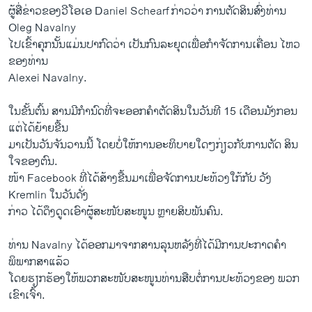
v
t
ຜູ້ສື່ຂ່າວຂອງວີໂອເອ Daniel Schearf ກ່າວວ່າ ການຕັດສິນສົ່ງທ່ານ
i
s
Oleg Navalny
o
l
ໄປເຂົ້າຄຸກນັ້ນແມ່ນປາກົດວ່າ ເປັນກົນລະຍຸດເພື່ອກຳຈັດການເຄື່ອນ ໄຫວ
u
i
ຂອງທ່ານ
s
d
Alexei Navalny.
s
e
l
​ໃນ​ຂັ້ນ​ຕົ້ນ ສານມີກຳນົດ​ທີ່​ຈະອອກຄຳ​ຕັດສິນໃນ​ວັນ​ທີ 15 ​ເດືອນ​ມັງກອນ ​
i
ແຕ່​ໄດ້​ຍ້າຍ​ຂື້ນ
d
​ມາ​ເປັນ​ວັນ​ຈັນ​ວານ​ນີ້ ໂດຍ​ບໍ່​ໃຫ້ການ​ອະທິບາຍ​ໃດໆກ່ຽວກັບການ​ຕັດ ສິນ​
e
ໃຈ​ຂອງຕົນ.
ໜ້າ Facebook ​ທີ່ໄດ້​ສ້າງ​ຂື້ນ​ມາ​ເພື່ອ​ຈັດການ​ປະ​ທ້ວງ​ໃກ້​ກັບ ວັງ
Kremlin ​ໃນ​ວັນ​ດັ່ງ
ກ່າວ ໄດ້​ດຶງດູດ​ເອົາຜູ້​ສະໜັບສະໜູນ ຫຼາຍ​ສິບ​ພັນ​ຄົນ.
ທ່ານ Navalny ໄດ້ອອກມາຈາກສານລຸນຫລັງທີ່ໄດ້ມີການປະກາດຄຳ
ພິພາກສາແລ້ວ
ໂດຍຮຽກຮ້ອງໃຫ້ພວກສະໜັບສະໜູນທ່ານສືບຕໍ່ການປະທ້ວງຂອງ ພວກ
ເຂົາເຈົ້າ.