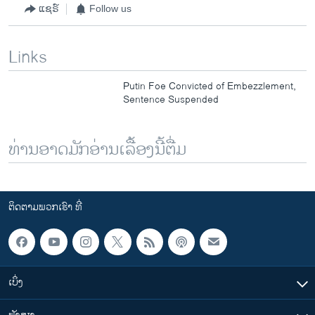
ແຊຣ໌
Follow us
Links
Putin Foe Convicted of Embezzlement,
Sentence Suspended
ທ່ານອາດມັກອ່ານເລື້ອງນີ້ຕື່ມ
ຕິດຕາມພວກເຮົາ ທີ່
ເບິ່ງ