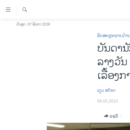
ລິ້ງ
ສຳຫລັບ
ເຂົ້າ
ຄົ້ນຫາ
ວັນສຸກ, 07 ສິງຫາ 2026
ໂຮມເພຈ
ຫາ
ອິດສະຫຼະພາບດ້າ
ລາວ
ຂ້າມ
ບັນດານ
ຂ້າມ
ອາເມຣິກາ
ຂ້າມ
ການເລືອກຕັ້ງ ປະທານາທີບໍດີ ສະຫະລັດ
ລາງວັນ
ໄປ
2024
ຫາ
ເລື້ອງ
ຂ່າວ​ຈີນ
ຊອກ
ຄົ້ນ
ໂລກ
​ລຽມ ​ສ​ກັອດ
ເອເຊຍ
09,05,2023
ອິດສະຫຼະພາບດ້ານການຂ່າວ
ຊີວິດຊາວລາວ
ແຊຣ໌
ຊຸມຊົນຊາວລາວ