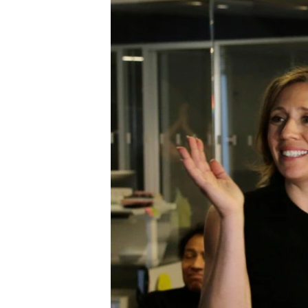
ວິທະຍາສາດ-ເທັກໂນໂລຈີ
ທຸລະກິດ
ພາສາອັງກິດ
ວີດີໂອ
ສຽງ
ລາຍການກະຈາຍສຽງ
ລາຍງານ