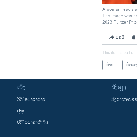
A woman reacts af
The image was par
2023 Pulitzer Pri
ແຊຣ໌
This item is part of
ຂ່າວ
ອິດສະ
ເບິ່ງ
ຟັງສຽງ
ວີດີໂອພາສາລາວ
ຟັງລາຍການຂອງ
ຢູທູບ
ວີດີໂອພາສາອັງກິດ