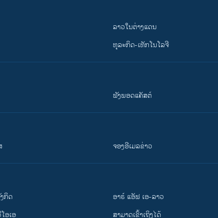
ລາວໃນຕ່າງແດນ
ທຸລະກິດ-ເທັກໂນໂລຈີ
ຟັງພອດແຄັສຕ໌
ສ
ຈອງອີເມລຂ່າວ
ັງ​ກິດ
ອາຣ໌ ແອັຟ ເອ-ລາວ
ວີ​ໂອ​ເອ
ສາມາດເຂົ້າເຖິງໄດ້