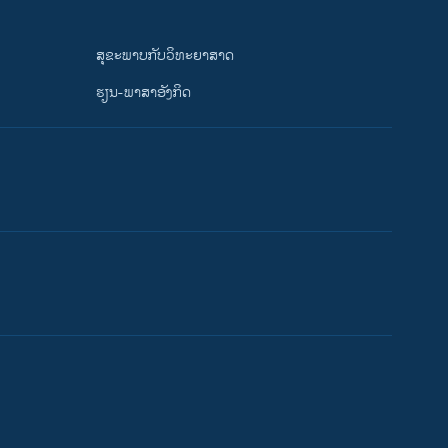
ສຸຂະພາບກັບວິທະຍາສາດ
ຮຽນ-ພາສາອັງກິດ