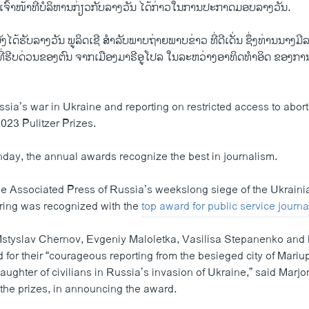
ີ ເຈົ້າໜ້າທີ່ບໍລິຫານກ່ຽວກັບລາງວັນ ໄດ້ກ່າວໃນການປະກາດມອບລາງວັນ.
ງໄດ້ຮັບລາງວັນ ພູລິດເຊີ ສຳລັບພາບຖ່າຍພາບຂ່າວ ​ທີ່​ດີເດັ່ນ ຊຶ່ງທ່ານນາງມີລ
ີ່ຮີບດ່ວນຂອງຕົນ ຈາກເມືອງມາຣີອູໂປລ ໃນລະຫວ່າງອາທິດທຳອິດ ຂອງກາ
ia’s war in Ukraine and reporting on restricted access to abort
2023 Pulitzer Prizes.
y, the annual awards recognize the best in journalism.
 Associated Press of Russia’s weekslong siege of the Ukrainian
pring was recognized with the
top award for public service journ
Mstyslav Chernov, Evgeniy Maloletka, Vasilisa Stepanenko and 
for their “courageous reporting from the besieged city of Mariup
laughter of civilians in Russia’s invasion of Ukraine,” said Marjor
 the prizes, in announcing the award.