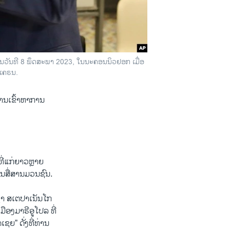
ໃນວັນທີ 8 ພຶດສະພາ 2023, ໃນນະຄອນນິວຢອກ ເມື່ອ
ູເຄຣນ.
ານເຂົ້າຫາການ
ີ່ແກ່ຍາວຫຼາຍ
ານສື່ສານມວນຊົນ.
ຊາ ສເຕປາເນັນໂກ
ືອງມາຣີອູໂປລ ທີ່
ຊຍ” ດັ່ງທີ່ທ່ານ