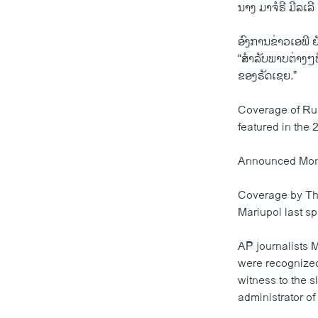
ນາງ ມາຈໍຣີ ມີລເລ
ອົງການຂ່າວເອພີ ຍັ
“ສຳລັບພາບຕ່າງໆທ
ຂອງຣັດເຊຍ.”
Coverage of Russ
featured in the 
Announced Monda
Coverage by The
Mariupol last s
AP journalists 
were recognized 
witness to the s
administrator of