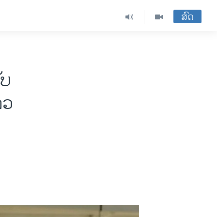
ສົດ
ັບ
າວ