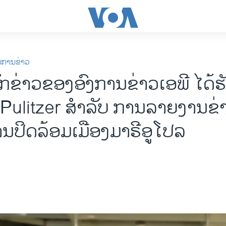
ນການຂ່າວ
ັກຂ່າວຂອງອົງການຂ່າວເອພີ ໄດ້ຮ
 Pulitzer ສຳລັບ ການລາຍງານຂ່
ການປິດລ້ອມເມືອງມາຣີອູໂປລ