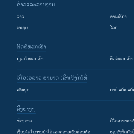
ຂ່າວແລະລາຍງານ
ລາວ
ອາເມຣິກາ
ເອເຊຍ
ໂລກ
ຕິດຕໍ່ພວກເຮົາ
ກ່ຽວກັບພວກເຮົາ
ຕິດຕໍ່ພວກເຮົາ
ວີໂອເອລາວ ສາມາດ ເຂົ້າເຖິງໄດ້ທີ່
ເຟັສບຸກ
ອາຣ໌ ແອັສ ແອັ
​ລິ້ງ​ຕ່າງໆ
ຕິດຕາມພວກເຮົາ ທີ່
​ຫ້ອງ​ຂ່າວ
ວີ​ໂອ​ເອ​ພາ​ສາ​ອ
​ເງື່ອນ​ໄຂ​ໃນ​ການ​ນຳ​ໃຊ້​ແລະຄວາມ​ເປັນ​ສ່​ວນ​ຕົວ
​ຮຽນ​ອັງ​ກິດ​ກັບ​