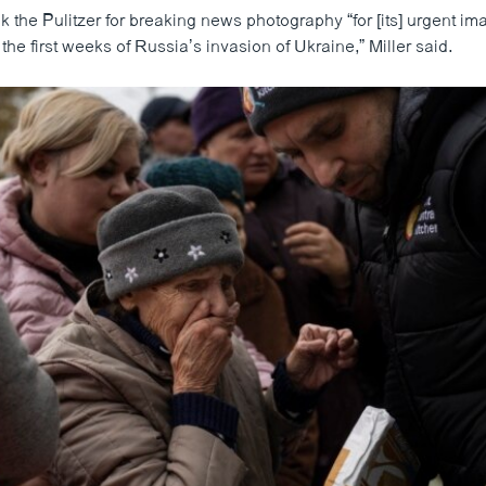
 the Pulitzer for breaking news photography “for [its] urgent im
the first weeks of Russia’s invasion of Ukraine,” Miller said.