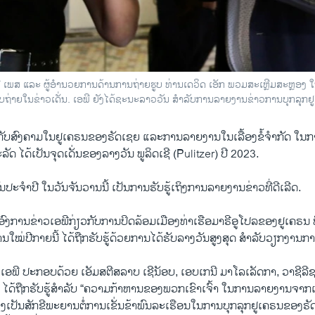
ລີ ເພສ ແລະ ຜູ້ອຳນວຍການດ້ານການຖ່າຍຮູບ ທ່ານເດວິດ ເອັກ ພວມສະເຫຼີມສະຫຼອງ 
ພາບຖ່າຍໃນຂ່າວເດັ່ນ. ເອພີ ຍັງໄດ້ຊະນະລາວວັນ ສຳລັບການລາຍງານຂ່າວການບຸກລຸກຢ
ັບສົງຄາມໃນຢູເຄຣນຂອງຣັດເຊຍ ແລະການລາຍງານໃນເລື້ອງຂໍ້ຈຳກັດ ໃນກ
ັດ ໄດ້ເປັນຈຸດເດັ່ນຂອງລາງວັນ ພູລິດເຊີ (Pulitzer) ປີ 2023.
ະຈຳປີ ໃນວັນຈັນວານນີ້ ເປັນການຮັບຮູ້ເຖິງການລາຍງານຂ່າວທີ່ດີເລີດ.
ການຂ່າວເອພີກ່ຽວກັບການປິດລ້ອມເມືອງທ່າເຮືອມາຣີອູໂປລຂອງຢູເຄຣນ ທ
ານໃໝ່ປີກາຍນີ້ ໄດ້ຖືກຮັບຮູ້ດ້ວຍການໄດ້ຮັບລາງວັນສູງສຸດ ສຳລັບວຽກງານກ
ເອພີ ປະກອບດ້ວຍ ເອັມສຕີສລາບ ເຊີນັອບ, ເອບເກນີ ມາໂລເລັດກາ, ວາຊີລີ
ຕ໌ ໄດ້ຖືກຮັບຮູ້ສຳລັບ “ຄວາມກ້າຫານຂອງພວກເຂົາເຈົ້າ ໃນການລາຍງານຈາກເມ
 ຊຶ່ງເປັນສັກຂີພະຍານຕໍ່ການເຂັ່ນຂ້າພົນລະເຮືອນໃນການບຸກລຸກຢູເຄຣນຂອງຣັດເ