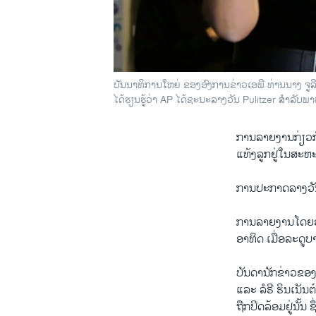
ບັນນາທິການໃຫຍ່ ຂອງອົງການຂ່າວເອພີ ທ່ານນາງ ຈູ
ໄດ້ຮຽນຮູ້ວ່າ AP ໄດ້ຊະນະລາງວັນ Pulitzer ສຳລັບ
ການລາຍງານກ່ຽວກ
ແທ້ງລູກຢູ່ໃນສະຫະລ
ການປະກາດລາງວັນປ
ການລາຍງານໂດຍອົງ
ອາທິດ ເມື່ອລະດູບ
ບັນດານັກຂ່າວຂອງ
ແລະ ລໍຣີ ຮິນເນັນ
ຖືກປິດລ້ອມຢູ່ນັ້ນ