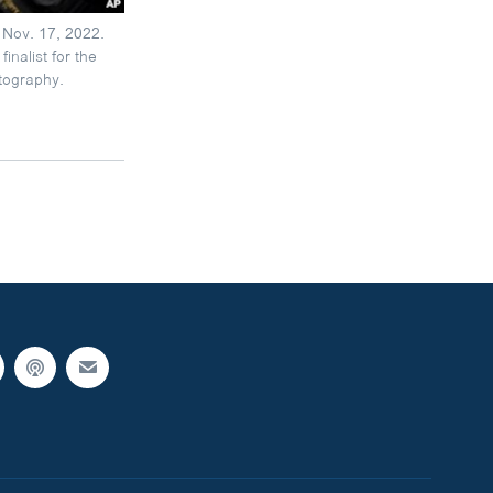
 Nov. 17, 2022.
nalist for the
tography.