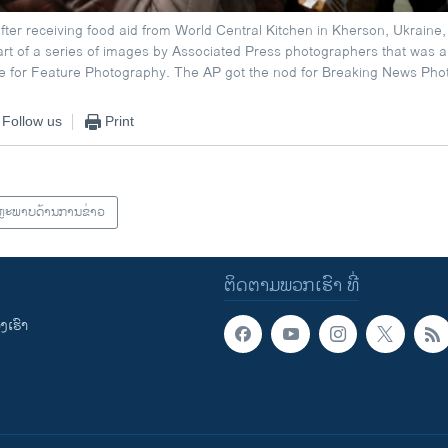
ter receiving food aid from World Central Kitchen in Kherson, Ukraine,
t of a series of images by Associated Press photographers that was a fi
ze for Feature Photography. The AP got the nod for Breaking News Pho
Follow us
Print
ຫຼະພາບດ້ານການຂ່າວ
ຕິດຕາມພວກເຮົາ ທີ່
ເຮົາ