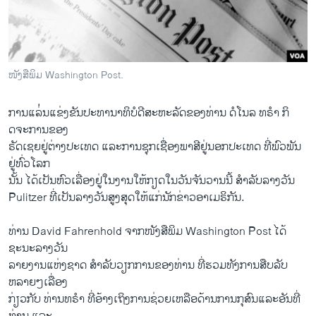
ວິທະຍາສາດ-ເທັກໂນໂລຈີ
ທຸລະກິດ
ພາສາອັງກິດ
ໜັງສືພິມ Washington Post.
ວີດີໂອ
ການແລ່່່ນແຂ່ງຂັນ​ປະທານາທິບໍດີສະຫະລັດ​ຂອງ​ທ່ານ ດໍໂນ​ລ ທຣໍາ ກິ​
ສຽງ
ດຈະ​ການ​ຂອງ
ລາຍການກະຈາຍສຽງ
ຣັ​ດ​ເຊ​ຍຢູ່​ຕ່າງປະ​ເທດ ​ແລະ​ການ​ຊຸກ​ເຊື່ອງ​ພາສີ​ຢູ່​ນອກ​ປະ​ເທດ ທີ່​ພົວພັນ​
ຕິດຕາມພວກເຮົາ ທີ່
ຢູ່​ທົ່ວ​ໂລກ​
ລາຍງານ
ນັ້ນ ​ໄດ້​ເປັນ​ຫົວ​ເລື່ອງ​ຢູ່​ໃນງານ​ໃຫ້​ກຽດ​ໃນ​ວັນ​ຈັນ​ວານ​ນີ້ ​ສຳລັບ​ລາງວັນ
Pulitzer ທີ່​ເປັນລາງວັນ​ສູງສຸດ​ໃຫ້​ແກ່​ນັກ​ຂ່າວ​ອາ​ເມຣິກັນ.
ພາສາຕ່າງໆ
ທ່ານ David Fahrenhold ຈາກ​ໜັງສືພິມ Washington Post ​ໄດ້
ຊະນະ​ລາງວັນ​
ລາຍ​ງານ​ແຫ່ງ​ຊາດ ສຳລັບວຽກ​ການ​ຂອງ​ທ່ານ ທີ່​ຮວມທັງການ​ສືບ​ລັບ​
ຫລາຍໆ​ເລື່ອງ
ກ່ຽວກັບ ທ່ານ​ທຣໍາ ທີ່​ອ້າງ​ເຖິງກາ​ນຊ່ວຍ​ເຫລືອດ້ານການກຸສົນ​ແລະ​ອັນ​ທີ່