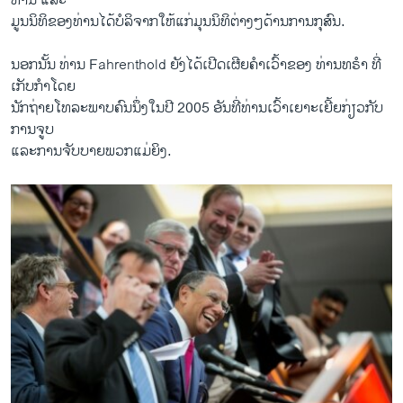
ທ່ານ ​ແລະ​
ມູນ​ນິທິ​ຂອງ​ທ່ານ​ໄດ້​ບໍລິຈາກ​ໃຫ້​ແກ່​ມຸນ​ນິທິຕ່າງໆດ້ານການກຸສົນ.
ນອກນັ້ນ ທ່ານ Fahrenthold ຍັງ​ໄດ້​ເປີດ​ເຜີຍ​ຄໍາ​ເວົ້າ​ຂອງ ທ່ານ​ທຣໍາ ທີ່​
ເກັບ​ກຳ​ໂດຍ
​ນັກ​ຖ່າຍໂທລະພາບຄົນ​ນຶ່ງ​ໃນ​ປີ 2005 ອັນ​ທີ່​ທ່ານ​ເວົ້າເຍາະ​ເຍີ້​ຍກ່ຽວ​ກັບ​
ການ​ຈູບ ​
ແລະ​ການຈັບບາຍພວກ​ແມ່ຍິງ.