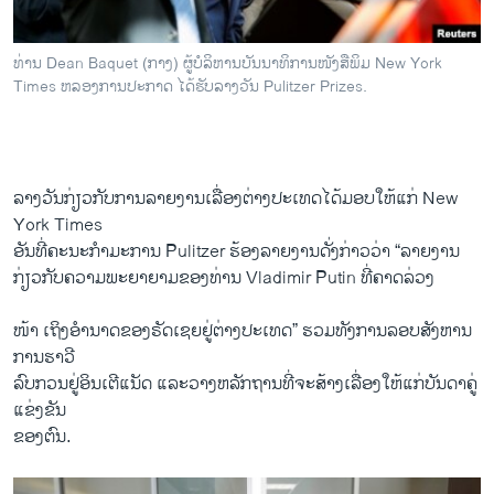
ທ່ານ Dean Baquet (ກາງ) ຜູ້ບໍລິຫານບັນນາທິການໜັງສືພິມ New York
Times ຫລອງການປະກາດ ໄດ້ຮັບລາງວັນ Pulitzer Prizes.
ລາງວັນ​ກ່ຽວກັບການລາຍ​ງານ​ເລື່ອງ​ຕ່າງປະ​ເທດ​ໄດ້ມອບໃຫ້​ແກ່ New
York Times
ອັນ​ທີ່​ຄະນະ​ກຳມະການ Pulitzer ຮ້ອງ​ລາຍ​ງານດັ່ງກ່າວ​ວ່າ “ລາຍ​ງານ​
ກ່ຽວ​ກັບ​ຄວາມ​ພະຍາຍາມ​ຂອງ​ທ່ານ Vladimir Putin ທີ່​ຄາດລ່ວງ
ໜ້າ ເຖິງອຳນາດ​ຂອງຣັດ​ເຊຍ​ຢູ່​ຕ່າງປະ​ເທດ” ຮວມທັງ​ການ​ລອບ​ສັງຫານ
ການ​ຮາວີ
ລົບ​ກວນ​ຢູ່​ອິນ​ເຕີແນັດ ​ແລະ​ວາງຫລັກ​ຖານທີ່​ຈະ​ສ້າງ​ເລື່ອງ​ໃຫ້​ແກ່​ບັນດາຄູ່​
ແຂ່ງຂັນ
ຂອງຕົນ.