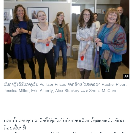
ບັນດາຜູ້ໄດ້ຮັບລາງວັນ Pulitzer Prizes ຈາກຊ້າຍ ໄປຫາຂວ່າ Rachel Piper,
Jessica Miller, Erin Alberty, Alex Stuckey ແລະ Sheila McCann.
ນອກນັ້ນລາຍ​ງານ​ເຫລົ່າ​ນີ້​ຍັງ​ພົວພັນ​ກັບ​ການ​ເລືອກ​ຕັ້ງ​ສະຫະລັດ ພ້ອມ​
ດ້ວຍ​ເລື່ອງທີ່