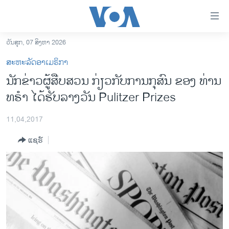
ລິ້ງ
ສຳຫລັບ
ເຂົ້າ
ວັນສຸກ, 07 ສິງຫາ 2026
ຫາ
ໂຮມເພຈ
ສະຫະລັດອາເມຣິກາ
ຂ້າມ
ລາວ
ນັກຂ່າວຜູ້ສືບສວນ ກ່ຽວກັບການກຸສົນ ຂອງ ທ່ານ
ຂ້າມ
ອາເມຣິກາ
ທຣໍາ ໄດ້ຮັບລາງວັນ Pulitzer Prizes
ຂ້າມ
ໄປ
ການເລືອກຕັ້ງ ປະທານາທີບໍດີ ສະຫະລັດ 2024
ຫາ
11,04,2017
ຂ່າວ​ຈີນ
ຊອກ
ແຊຣ໌
ຄົ້ນ
ໂລກ
ເອເຊຍ
ອິດສະຫຼະພາບດ້ານການຂ່າວ
ຊີວິດຊາວລາວ
ຊຸມຊົນຊາວລາວ