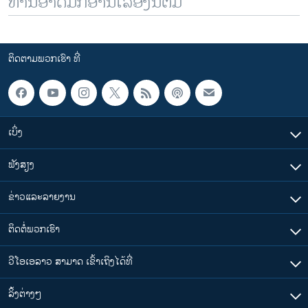
ທ່ານອາດມັກອ່ານເລື້ອງນີ້ຕື່ມ
ຕິດຕາມພວກເຮົາ ທີ່
ເບິ່ງ
ຟັງສຽງ
ຂ່າວແລະລາຍງານ
ຕິດຕໍ່ພວກເຮົາ
ວີໂອເອລາວ ສາມາດ ເຂົ້າເຖິງໄດ້ທີ່
​ລິ້ງ​ຕ່າງໆ