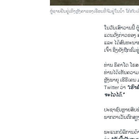
ຜູ້ຊາຍຢືນຢູ່ເທິງຫຼັງຄາຂອງເຮືອນທີ່ຈົມຢູ່ໃນນໍ້າ ໃກ
ໃນວັນເສົາວານນີ້ ຜ
ແດນດັ່ງກ່າວຂອງ ສ
ແລະ ໄດ້ສົນທະນາ
ເຈົ້າ ຊຶ່ງຍັງຖືກຂົ່
ທ່ານ ຣິຄາໂດ ໂຣສແ
ທ່ານໄດ້ເຫັນຄວາມ
ຫຼັງພາຍຸ ເຮີຣິເ
Twitter ວ່າ
“ເຮົາຂ
ຈະໄວໄດ້.”
ປະຊາຊົນຫຼາຍສິບພັ
ພາກຕາເວັນຕົກສຽງ
ພະແນກບໍລິການດ