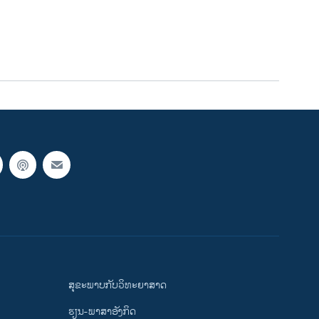
ສຸຂະພາບກັບວິທະຍາສາດ
ຮຽນ-ພາສາອັງກິດ