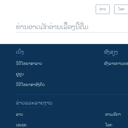
ຂ່າວ
ໂລກ
ທ່ານອາດມັກອ່ານເລື້ອງນີ້ຕື່ມ
ເບິ່ງ
ຟັງສຽງ
ວີດີໂອພາສາລາວ
ຟັງລາຍການຂອງ
ຢູທູບ
ວີດີໂອພາສາອັງກິດ
ຂ່າວແລະລາຍງານ
ລາວ
ອາເມຣິກາ
ເອເຊຍ
ໂລກ