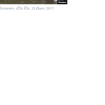
ງ ກົວຈາຕາກາ, ເປີໂຕ ຣີໂກ, 23 ກັນຍາ, 2017.