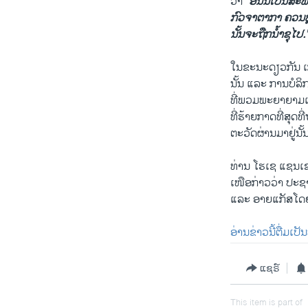
ວ່າ
“ອັນນີ້ເປັນສະ
ກົວຈາຕາກາ ຄວນຫຼ
ນັ້ນຈະຖືກນໍ້າຊຸໄປ.
ໃນຂະນະດຽວກັນ ເກາ
ນັ້ນ ແລະ ການບໍລ
ທີ່ພວມພະຍາຍາມແ
ທີ່ຮ້າຍກາດທີ່ສຸດທ
ຕະວັດຜ່ານມາຢູ່ນັ້ນ
ທ່ານ ໂຮເຊ ແຊນເຊສ
ເໜືອກ່າວວ່າ ປະຊາ
ແລະ ອາຍແກັສໂດຍດ
ອ່ານຂ່າວນີ້ຕື່ມເປ
ແຊຣ໌
This item is part of