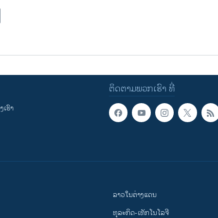
ຕິດຕາມພວກເຮົາ ທີ່
ເຮົາ
ລາວໃນຕ່າງແດນ
ທຸລະກິດ-ເທັກໂນໂລຈີ