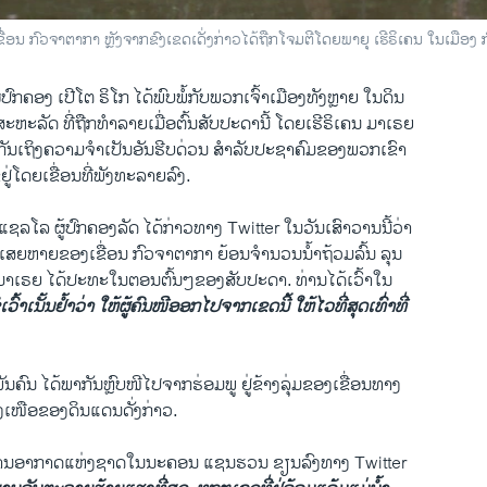
້ກັບເຂື່ອນ ກົວຈາຕາກາ ຫຼັງຈາກຂົງເຂດເດັ່ງກ່າວໄດ້ຖືກໂຈມຕີໂດຍພາຍຸ ເຮີຣິເຄນ ໃນເມືອ
ູ້ປົກຄອງ ເປີໂຕ ຣິໂກ ໄດ້ພົບພໍ້ກັບພວກເຈົ້າເມືອງທັງຫຼາຍ ໃນດິນ
ະຫະລັດ ທີ່ຖືກທຳລາຍເມື່ອຕົ້ນສັບປະດານີ້ ໂດຍເຮີຣິເຄນ ມາເຣຍ
ກັນເຖິງຄວາມຈຳເປັນອັນຮີບດ່ວນ ສຳລັບປະຊາຄົມຂອງພວກເຂົາ
ມຂູ່ຢູ່ໂດຍເຂື່ອນທີ່ພັງທະລາຍລົງ.
ຊລໂລ ຜູ້ປົກຄອງລັດ ໄດ້ກ່າວທາງ Twitter ໃນວັນເສົາວານນີ້ວ່າ
ເສຍຫາຍຂອງເຂື່ອນ ກົວຈາຕາກາ ຍ້ອນຈຳນວນນໍ້າຖ້ວມລົ້ນ ລຸນ
ຄນ ມາເຣຍ ໄດ້ປະທະໃນຕອນຕົ້ນໆຂອງສັບປະດາ. ທ່ານໄດ້ເວົ້າໃນ
ໍເວົ້າເນັ້ນຢໍ້າວ່າ ໃຫ້ຜູ້ຄົນໜີອອກໄປຈາກເຂດນີ້ ໃຫ້ໄວທີ່ສຸດເທົ່າທີ່
ນຄົນ ໄດ້ພາກັນຫຼົບໜີໄປຈາກຮ່ອມພູ ຢູ່ຂ້າງລຸ່ມຂອງເຂື່ອນທາງ
ເໜືອຂອງດິນແດນດັ່ງກ່າວ.
້ານອາກາດແຫ່ງຊາດໃນນະຄອນ ແຊນຮວນ ຂຽນລົງທາງ Twitter