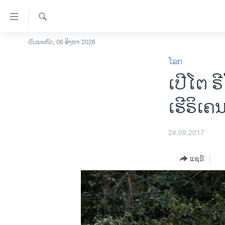
ລິ້ງ
ສຳຫລັບ
ເຂົ້າ
ຄົ້ນຫາ
ວັນພະຫັດ, 06 ສິງຫາ 2026
ໂຮມເພຈ
ຫາ
ໂລກ
ລາວ
ຂ້າມ
ເປີໂຕ 
ຂ້າມ
ອາເມຣິກາ
ຂ້າມ
ການເລືອກຕັ້ງ ປະທານາທີບໍດີ ສະຫະລັດ
ເຮີຣິເຄ
ໄປ
2024
ຫາ
ຂ່າວ​ຈີນ
ຊອກ
24,09,2017
ຄົ້ນ
ໂລກ
ແຊຣ໌
ເອເຊຍ
ອິດສະຫຼະພາບດ້ານການຂ່າວ
ຊີວິດຊາວລາວ
ຊຸມຊົນຊາວລາວ