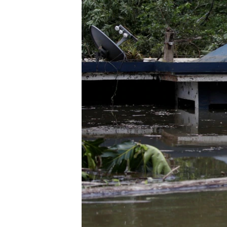
ວິທະຍາສາດ-ເທັກໂນໂລຈີ
ທຸລະກິດ
ພາສາອັງກິດ
ວີດີໂອ
ສຽງ
ລາຍການກະຈາຍສຽງ
ລາຍງານ