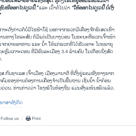
ພາບອັນຕະລາຍຮ້າຍແຮງທີ່ສຸດ. ທຸກໆເຂດທີ່ຢູ່ອ້ອມແອ້ມແມ່ນໍ້າ
ົບໜີອອກໄປດຽວນີ້.”
ແລະ ເວົ້າຕໍ່ໄປວ່າ
“ໃຫ້ອອກໄປດຽວນີ້ ບໍ່ດັ່ງ
”
ະດັ່ງກ່າວກໍບໍ່ມີໄຟຟ້າໃຊ້ ນອກຈາກພວກມີເຄື່ອງຈັກພິເສດເທົ່າ
ິການທາງໂທລະສັບ ກໍມີແຕ່ເປັນບາງບ່ອນ ໃນຂະນະທີ່ພວກເຈົ້າໜ້າ
ຈກຢາຍອາຫານ ແລະ ນໍ້າ ໃຫ້ແກ່ພວກທີ່ໄດ້ຮັບເຄາະ ໂດຍພາຍຸ
ີ່ຖະຫຼົ່ມເກາະດອນ ທີ່ມີພົນລະເມືອງ 3.4 ລ້ານຄົນ ໃນເກືອບນຶ່ງສັດ
.
 ກົນຊາເລສ ເຈົ້າເມືອງ ເມືອງມານາຕີ ທີ່ຕັ້ງຢູ່ແຄມຟັ່ງທາງພາກ
ຄົມຂອງທ່ານຕ້ອງການເຄື່ອງຈຳເປັນພື້ນຖານ ເຊັ່ນນໍ້າ ນໍ້າກ້ອນ
່ວນ. ທ່ານກ່າວວ່າ ໂຮງໝໍໃນທ້ອງຖິ່ນ ແມ່ນອັ່ງແໜ້ນໝົດແລ້ວ.
ັນພາສາອັງກິດ
Follow us
Print