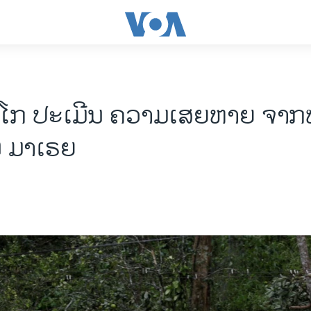
ຣີໂກ ປະເມີນ ຄວາມເສຍຫາຍ ຈາກ
ນ ມາເຣຍ