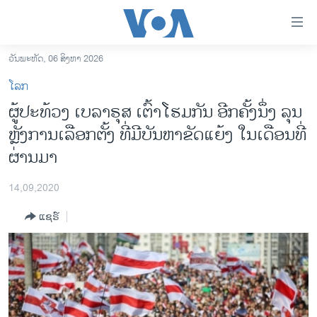
ລິ້ງ
ສຳຫລັບ
ເຂົ້າ
ວັນພະຫັດ, 06 ສິງຫາ 2026
ຫາ
ໂຮມເພຈ
ໂລກ
ຂ້າມ
ລາວ
ຜູ້ປະທ້ວງ ເບລາຣຸສ ເຕົ້າໂຮມກັນ ອີກຄັ້ງນຶ່ງ ລຸນ
ຂ້າມ
ອາເມຣິກາ
ຫຼັງການເລືອກຕັ້ງ ທີ່ມີບັນຫາຂັດແຍ້ງ ໃນເດືອນທີ່
ຂ້າມ
ໄປ
ການເລືອກຕັ້ງ ປະທານາທີບໍດີ ສະຫະລັດ 2024
ຜ່ານມາ
ຫາ
ຂ່າວ​ຈີນ
ຊອກ
14,09,2020
ຄົ້ນ
ໂລກ
ແຊຣ໌
ເອເຊຍ
ອິດສະຫຼະພາບດ້ານການຂ່າວ
ຊີວິດຊາວລາວ
ຊຸມຊົນຊາວລາວ