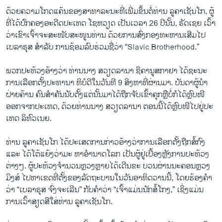
ດ້ວຍຄວາມໂກດແຄ້ນຂອງສາທາລະນະທີ່ເພີ່ມຂຶ້ນຕໍ່ທ່ານ ລູຄາເຊັນໂກ, ຜູ້
ທີ່ໄດ້ປົກຄອງອະດີດປະເທດ ໂຊຫວຽດ ເປັນເວລາ 26 ປີນັ້ນ, ຣັດເຊຍ ເວົ້າ
ວ່າເຂົາເຈົ້າຈະສະໜັບສະໜູນທ່ານ ດ້ວຍການສົ່ງກອງທະຫານເສີມໄປ
ເບລາຣຸສ ສຳລັບ ການຊ້ອມລົບຮ່ວມຊື່ວ່າ “Slavic Brotherhood.”
ພວກປະທ້ວງອ້າງວ່າ ທ່ານນາງ ສວຽດລານາ ຊິຄານູສກາຢາ ໄດ້ຊະນະ
ການເລືອກຕັ້ງປະທານາ ທິບໍດີໃນວັນທີ 9 ສິງຫາທີ່ຜ່ານມາ. ບັນດາຜູ້ນຳ
ຝ່າຍຄ້ານ ຄົນສຳຄັນນັບຕັ້ງແຕ່ນັ້ນມາໄດ້ຖືກຈັບເຂົ້າຄຸກຫຼືບໍ່ກໍໄດ້ຫຼົບໜີ
ອອກຈາກປະເທດ, ດ້ວຍທ່ານນາງ ສວຽດລານາ ຕອນນີ້ໄດ້ຫຼົບໜີໄປຢູ່ປະ
ເທດ ລິທົວເນຍ.
ທ່ານ ລູຄາເຊັນໂກ ໄດ້ປະເສດການກ່າວອ້າງວ່າການເລືອກຕັ້ງຖືກສໍ້ກົງ
ແລະ ໄດ້ໂຕ້ແຍ້ງວ່າມະ ຫາອຳນາດໂລກ ເປັນຜູ້ຢູ່ເບື້ອງຫຼັງການປະທ້ວງ
ຕ່າງໆ. ຜູ້ປະທ້ວງຈຳນວນຫຼວງຫຼາຍໄດ້ເດີນຂະ ບວນຜ່ານນະຄອນຫຼວງ
ມິງສ໌ ໄປຫາເຂດທີ່ຕັ້ງຂອງລັດຖະບານໃນວັນອາທິດວານນີ້, ໂດຍຮ້ອງຄຳ
ວ່າ “ເບລາຣຸສ ຈົ່ງຈະເລີນ” ກັບຄຳວ່າ “ເຈົ້າແມ່ນນັກສໍ້ໂກງ,” ເຊິ່ງແມ່ນ
ການເວົ້າສຽດສີໃສ່ທ່ານ ລູຄາເຊັນໂກ.