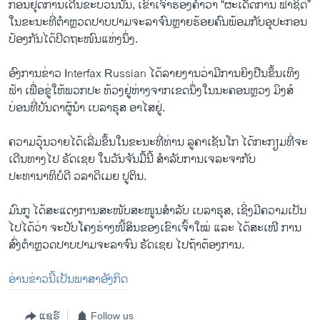
ກ່ອນຢຸດການເດີນຂະບວນນັ້ນ, ເຂົ້າເຈົ້າຮ້ອງຄຳວ່າ “ຜະເດັດການ ຟາຊິດ”
ໃນຂະນະທີ່ຕຳຫຼວດປາບປາມຈະລາຈົນຫຼາຍຮ້ອຍຄົນພ້ອມກັບອຸປະກອນ
ປ້ອງກັນໄດ້ປິດຖະໜົນແຫ່ງນຶ່ງ.
ອົງການຂ່າວ Interfax Russian ໄດ້ລາຍງານວ່າມີການຍິງປືນຂຶ້ນເທິງ
ຟ້າ ເພື່ອຂູ່ໃຫ້ພວກປະ ທ້ວງຢູ່ຫ່າງຈາກເຂດນຶ່ງໃນນະຄອນຫຼວງ ມິງສ໌
ບ່ອນທີ່ບັນດາຜູ້ນຳ ເບລາຣຸສ ອາໄສຢູ່.
ຄວາມວຸ້ນວາຍໄດ້ເລີ່ມຂຶ້ນໃນຂະນະທີ່ທ່ານ ລູຄາເຊັນໂກ ໄດ້ກະກຽມທີ່ຈະ
ເດີນທາງໄປ ຣັດເຊຍ ໃນວັນຈັນມື້ນີ້ ສຳລັບການເຈລະຈາກັບ
ປະທານາທິບໍດີ ວລາດິເມຍ ປູຕິນ.
ມົນກູ ໄດ້ສະແດງການສະໜັບສະໜູນສຳລັບ ເບລາຣຸສ, ເຊິ່ງມີຄວາມເປັນ
ໄປໄດ້ວ່າ ຈະປັບໂຄງຮ່າງໜີ້ສິນຂອງເຂົາເຈົ້າໃໝ່ ແລະ ໄດ້ສະເໜີ ການ
ສົ່ງຕຳຫຼວດປາບປາມຈະລາຈົນ ຣັດເຊຍ ໄປຖ້າຕ້ອງການ.
ອ່ານຂ່າວນີ້ເປັນພາສາອັງກິດ
ແຊຣ໌
Follow us