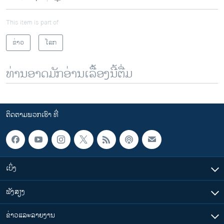
This item is part of
ຂ່າວ
ໂລກ
ທ່ານອາດມັກອ່ານເລື້ອງນີ້ຕື່ມ
ຕິດຕາມພວກເຮົາ ທີ່
ເບິ່ງ
ຟັງສຽງ
ຂ່າວແລະລາຍງານ