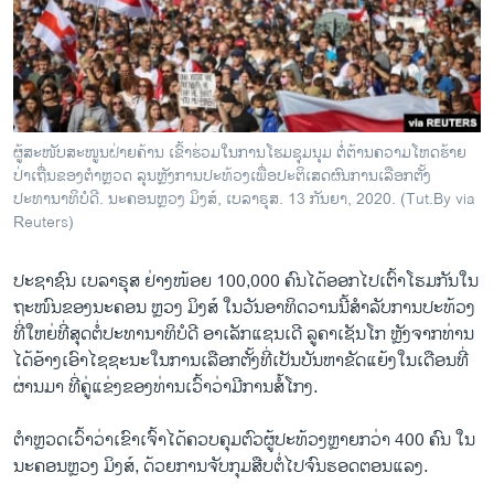
ວິທະຍາສາດ-ເທັກໂນໂລຈີ
ທຸລະກິດ
ພາສາອັງກິດ
ວີດີໂອ
ຜູ້ສະໜັບສະໜູນຝ່າຍຄ້ານ ເຂົ້າຮ່ວມໃນການໂຮມຊຸມນຸມ ຕໍ່ຕ້ານຄວາມໂຫດຮ້າຍ
ສຽງ
ປ່າເຖື່ນຂອງຕຳຫຼວດ ລຸນຫຼັງການປະທ້ວງເພື່ອປະຕິເສດຜົນການເລືອກຕັ້ງ
ປະທານາທິບໍດີ. ນະຄອນຫຼວງ ມິງສ໌, ເບລາຣຸສ. 13 ກັນຍາ, 2020. (Tut.By via
ລາຍການກະຈາຍສຽງ
Reuters)
ຕິດຕາມພວກເຮົາ ທີ່
ລາຍງານ
ປະຊາຊົນ ເບລາຣຸສ ຢ່າງໜ້ອຍ 100,000 ຄົນໄດ້ອອກໄປເຕົ້າໂຮມກັນໃນ
ຖະໜົນຂອງນະຄອນ ຫຼວງ ມິງສ໌ ໃນວັນອາທິດວານນີ້ສຳລັບການປະທ້ວງ
ທີ່ໃຫຍ່ທີ່ສຸດຕໍ່ປະທານາທິບໍດີ ອາເລັກແຊນເດີ ລູຄາເຊັນໂກ ຫຼັງຈາກທ່ານ
ພາສາຕ່າງໆ
ໄດ້ອ້າງເອົາໄຊຊະນະໃນການເລືອກຕັ້ງທີ່ເປັນບັນຫາຂັດແຍ້ງໃນເດືອນທີ່
ຜ່ານມາ ທີ່ຄູ່ແຂ່ງຂອງທ່ານເວົ້າວ່າມີການສໍ້ໂກງ.
ຕຳຫຼວດເວົ້າວ່າເຂົາເຈົ້າໄດ້ຄວບຄຸມຕົວຜູ້ປະທ້ວງຫຼາຍກວ່າ 400 ຄົນ ໃນ
ນະຄອນຫຼວງ ມິງສ໌, ດ້ວຍການຈັບກຸມສືບຕໍ່ໄປຈົນຮອດຕອນແລງ.