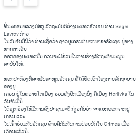
r
e
e
x
v
t
i
s
​ທີ່ນະຄອນຫລວງມົສກູ ລັດຖະມົນຕີຕ່າງປະ​ເທດຣັດ​ເຊຍ ທ່ານ Segei
o
l
Lavrov ກ່າວ​
u
i
ໃນ​ວັນ​ຈັນ​ມື້​ນີ້ວ່າ ທ່ານ​ເຊື່ອ​ວ່າ ຊາວຢູ​ເຄຣນທີ່​ປາກ​ພາສາຣັດເຊຍ ຢູ່ທາງ​
s
d
ພາກ​ຕາ​ເວັນ
s
e
​ອອກ​ຂອງປະ​ເທດ​ນັ້ນ ​ຄວນ​ຈະ​ມີສ່ວນ​ໃນ​ການ​ຮ່າງ​ລັດຖະທຳ​ມະນູນ​
l
ສະບັບໃໝ່.
i
d
ພວກ​ປະ​ທ້ວງທີ່ສະ​ໜັບ​ສະ​ໜູນຣັດ​ເຊຍ ​ທີ່​ໄດ້​ຍຶດ​ເອົາ​ໂຮງການ​ລັດຖະບານ
e
ຂອງຢູ
​ເຄຣນ ຢູ່​ໃນ​ຫລາຍ​ໂຕ​ເມືອງ ຮວມ​ທັງອີກ​ເມືອງ​ນຶ່ງ ຄື​ເມືອງ Horlivka ​ໃນ​
ວັນ​ຈັນ​ມື້​ນີ້
​ໄດ້​ຮຽກຮ້ອງ​ໃຫ້​ມີການ​ລົງປະຊາ​ມະຕິ​ ກ່ຽວ​ກັບວ່າ ຈະ​ແຍກ​ອອກ​ຈາກຢູ​
ເຄຣນ ​ແລະ
ໄປເຂົ້າ​ຮ່ວມ​ກັບຣັດ​ເຊຍ ຄ້າຍຄື​ກັນ​ກັບ​ການປ່ອນ​ບັດໃນ Crimea ​ເມື່ອ​
ເດືອນ​ແລ້ວ​ນີ້.