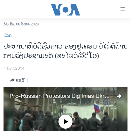
ລິ້ງ
ສຳຫລັບ
ເຂົ້າ
ວັນເສົາ, 08 ສິງຫາ 2026
ຫາ
ໂຮມເພຈ
ໂລກ
ຂ້າມ
ລາວ
ປະທານາທິບໍດີຊົ່ວຄາວ ຂອງຢູເຄຣນ ບໍ່ໄດ້ຕໍ່ຕ້ານ
ຂ້າມ
ອາເມຣິກາ
ການລົງປະຊາມະຕິ (ສະໄລດ໌/ວີດີໂອ)
ຂ້າມ
ໄປ
ການເລືອກຕັ້ງ ປະທານາທີບໍດີ ສະຫະລັດ 2024
ຫາ
14,04,2014
ຂ່າວ​ຈີນ
ຊອກ
ແຊຣ໌
ຄົ້ນ
ໂລກ
ເອເຊຍ
Pro-Russian Protestors Dig In as Ukraine Deadline Looms
ອິດສະຫຼະພາບດ້ານການຂ່າວ
ຊີວິດຊາວລາວ
No media source currently available
ຊຸມຊົນຊາວລາວ