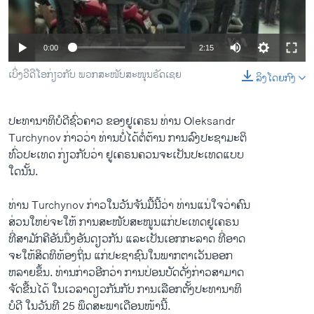
ວິທະຍາສາດ-ເທັກໂນໂລຈີ
ທຸລະກິດ
0:00
2:15
ພາສາອັງກິດ
ເບິ່ງວີດີໂອກ່ຽວກັບ ພວກສະໜັບສະໜຸນຣັດເຊຍ
ລິງໂດຍກົງ
ວີດີໂອ
ສຽງ
ປະທານາທິບໍດີ​ຊົ່ວຄາວ ຂອງ​ຢູ​ເຄຣນ ທ່ານ Oleksandr
Turchynov ​ກ່າວ​ວ່າ ທ່ານບໍ່​ໄດ້ຕໍ່​ຕ້ານ​ ການ​ລົງ​ປະຊາ​ມະ​ຕິ
ລາຍການກະຈາຍສຽງ
ຕິດຕາມພວກເຮົາ ທີ່
ທົ່ວ​ປະ​ເທດ ກ່ຽວ​ກັບວ່າ ຢູ​ເຄຣນຄວນ​ຈະເປັນປະ​ເທດແບບ
ລາຍງານ
ໃດນັ້ນ.
ທ່ານ Turchynov ກ່າວໃນ​ວັນ​ຈັນ​ມື້​ນີ້​ວ່າ ທ່ານ​ແນ່​ໃຈ​ວ່າຄົນ
ພາສາຕ່າງໆ
ສ່ວນ​ໃຫຍ່​ຈະໃຫ້ ການ​ສະໜັບສະໜູນແກ່ປະ​ເທດຢູ​ເຄຣນ
ທີ່ສາ​ມັກ​ຄີອັນ​ນຶ່ງ​ອັນ​ດຽວ​ກັນ ​ແລະເປັນ​ເອກ​ກະລາດ ທີ່​ອາດ​
ຈະ​ໃຫ້​ສິດທິ​ທ້ອງ​ຖິ່ນ​ ແກ່ປະຊາຊົນ​ໃນ​ພາກ​ຕາ​ເວັນ​ອອກ
ຫລາຍ​ຂຶ້ນ. ທ່ານກ່າວອີກ​ວ່າ ການ​ປ່ອນ​ບັດ​ດັ່ງກ່າວສາມາດ
ຈັດ​ຂື້ນ​ໄດ້ ​ໃນ​ເວລາ​ດຽວ​ກັນ​ກັບ ການເລືອກ​ຕັ້ງປະທານາທິ
ບໍດີ ​ໃນ​ວັນ​ທີ 25 ພຶດສະພາ​ເດືອນ​ໜ້າ​ນີ້.