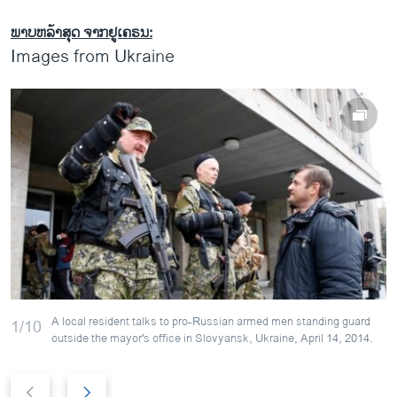
ພາບຫລ້າສຸດ ຈາກຢູເຄຣນ:
Images from Ukraine
A local resident talks to pro-Russian armed men standing guard
1/10
outside the mayor's office in Slovyansk, Ukraine, April 14, 2014.
P
N