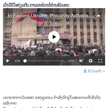
ເບິ່ງວີດີໂອກ່ຽວກັບ ການປະທ້ວງຕໍ່ຕ້ານຣັດເຊຍ:
In Eastern Ukraine, Pro-unity Activists Emerge from Shadows
by
ສຽງອາເມຣິກາ ວີໂອເອລາວ
No media source currently available
0:00
2:53
ລິງໂດຍກົງ
​ເຂດພາກ​ຕາ​ເວັນ​ອອກ ຂອງຢູ​ເຄຣນ ກຳລັງ​ຕົກ​ຢູ່​ໃນ​ສະພາວະທີ່​ເຄັ່ງ​ຕຶງ
ຫລັງ​ຈາກ