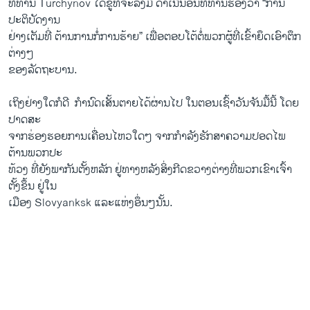
​ທີ່ທ່ານ Turchynov ໄດ້​ຂູ່ທີ່​ຈະ​ລົງມື ດຳ​ເນີນອັນ​ທີ່​ທ່ານ​ຮ້ອງ​ວ່າ “ການ​
ປະຕິບັດ​ງານ​
ຢ່າງ​ເຕັມທີ່ ຕ້ານ​ການ​ກໍ່​ການ​ຮ້າຍ” ​ເພື່ອ​ຕອບ​ໂຕ້​ຕໍ່ພວກຜູ້​ທີ່​ເຂົ້າ​ຍຶດ​ເອົາ​ຕຶກ​
ຕ່າງໆ
ຂອງ​ລັດຖະບານ.
​ເຖິງ​ຢ່າງໃດ​ກໍ​ດີ ​ ກຳ​ນົດ​ເສັ້ນ​ຕາຍ​ໄດ້​ຜ່ານ​ໄປ ໃນ​ຕອນ​ເຊົ້າ​ວັນ​ຈັນ​ມື້​ນີ້ ​ໂດຍ​
ປາດສະ
​ຈາກ​ຮ່ອງ​ຮອຍ​ການ​ເຄື່ອ​ນ​ໄຫວໃດໆ ຈາກກຳລັງ​ຮັກສາ​ຄວາມປອດ​ໄພ
ຕ້ານ​ພວກ​ປະ​
ທ້ວງ ​ທີ່​ຍັງ​ພາກັນຕັ້ງ​ຫລັກ ​ຢູ່​ທາງ​ຫລັງ​ສິ່ງ​ກີດ​ຂວາງຕ່າງ​ທີ່​ພວກ​ເຂົາ​ເຈົ້າ​
ຕັ້ງ​ຂຶ້ນ ຢູ່​ໃນ​
ເມືອງ Slovyanksk​ ແລະ​ແຫ່ງ​ອຶ່ນໆນັ້ນ.