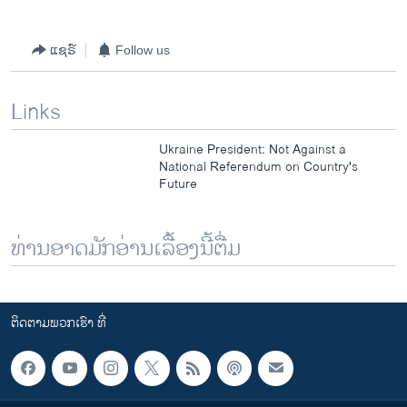
ແຊຣ໌
Follow us
Links
Ukraine President: Not Against a
National Referendum on Country's
Future
ທ່ານອາດມັກອ່ານເລື້ອງນີ້ຕື່ມ
ຕິດຕາມພວກເຮົາ ທີ່