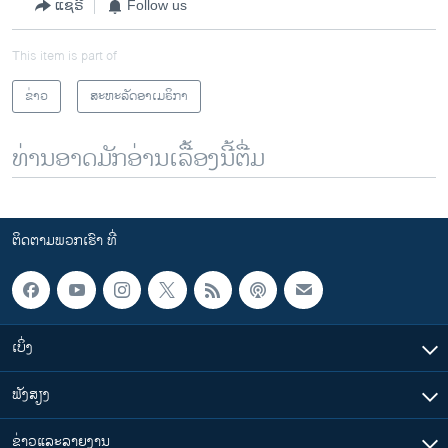
ແຊຣ໌
Follow us
This item is part of
ຂ່າວ
ສະຫະລັດອາເມຣິກາ
ທ່ານອາດມັກອ່ານເລື້ອງນີ້ຕື່ມ
ຕິດຕາມພວກເຮົາ ທີ່
ເບິ່ງ
ຟັງສຽງ
ຂ່າວແລະລາຍງານ