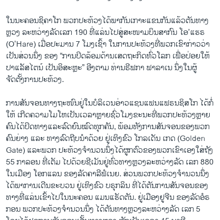
ໃນນະຄອນຊິຄາໂກ ພວກປະທ້ວງໄດ້ພາກັນເກາະແຂນກັນແລ້ວຕັນທາງ
ຫຼວງ ລະຫວ່າງລັດເລກ 190 ທີ່ແລ່ນໄປສູ່ສະໜາມບິນສາກົນ ໂອ’ແຮຣ
(O’Hare) ເມື່ອປະມານ 7 ໂມງເຊົ້າ ໃນການປະທ້ວງທີ່ພວກເຂົາກ່າວວ່າ
ເປັນສ່ວນນຶ່ງ ຂອງ “ການປິດລ້ອມດ້ານເສດຖະກິດທົ່ວໂລກ ເພື່ອປ່ອຍ​ໃຫ້
ປາແລັສໄຕນ໌ ເປັນ​ອິ​ສະຫຼະ” ອີງຕາມ ທ່ານຣີຟກາ ຟາລາເນ ນຶ່ງໃນຜູ້
ຈັດຕັ້ງການປະທ້ວງ.
ການສັນຈອນທາງຖະໜົນຢູ່ໃນບໍລິເວນອ່າວແຊນແຟນແຟຣນຊິສໂກ ໄດ້ກໍ່
ໃຫ້ ເກີດຄວາມໂມໂຫເປັນເວລາຫຼາຍຊົ່ວໂມງຂະນະທີ່ພວກປະທ້ວງຫຼາຍ
ຄົນໄດ້ປິດທາງແລະລົດຍົນໝົດທຸກຄັນ, ພ້ອມທັງການສັນຈອນຂອງພວກ
ຄົນຍ່າງ ແລະ ທາງລົດຖີບນຳດ້ວຍ ຢູ່ເທິງຂົວ ໂກລເດັນ ເກດ (Golden
Gate) ແລະພວກ ປະທ້ວງຈຳນວນນຶ່ງໄດ້ຜູກຕົວຂອງພວກເຂົາເອງໃສ່ຖັງ
55 ກາລອນ ທີ່ເຕັມ ໄປດ້ວຍຊີເມັນຢູ່ທົ່ວທາງຫຼວງລະຫວ່າງລັດ ເລກ 880
ໃນເມືອງ ໂອກແລນ ຂອງລັດຄາລີຟໍເນຍ. ສ່ວນພວກປະທ້ວງຈຳນວນນຶ່ງ
ໄດ້ພາການເດີນຂະບວນ ຢູ່ເທິງຂົວ ບຣຸກລິນ ທີ່ໄດ້ຕັນການສັນຈອນຂອງ
ທາງທີ່ແລ່ນເຂົ້າໄປໃນນະຄອນ ແມນແຮັດຕັນ. ຢູ່ເມືອງຢູຈີນ ຂອງລັດອໍຣ
ກອນ ພວກປະທ້ວງຈຳນວນນຶ່ງ ໄດ້ຕັນທາງຫຼວງລະຫວ່າງລັດ ເລກ 5