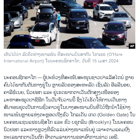
ວິທະຍາສາດ-ເທັກໂນໂລຈີ
ທຸລະກິດ
ພາສາອັງກິດ
ວີດີໂອ
ສຽງ
ເຫັນໄດ້ວ່າ ລົດຕິດຢ່າງໜາແໜ້ນ ທີ່ສະໜາມບິນສາກົນ ໂອ'ແຮຣ (O'Hare
International Airport) ໃນນະຄອນຊິກຄາໂກ, ວັນທີ 15 ເມສາ 2024.
ລາຍການກະຈາຍສຽງ
ຕິດຕາມພວກເຮົາ ທີ່
ລາຍງານ
ນະຄອນຊິກຄາໂກ —
ຜູ້ປະທ້ວງທີ່ສະໜັບສະໜຸນຊາວປາແລັສໄຕນ໌ ຫຼາຍ
ຄົນໄດ້ພາກັນຕັນທາງຢູ່ໃນ ຫຼາຍລັດຂອງສະຫະລັດ ເຊັ່ນລັດ ອີລລີນອຍ,
ຄາລີຟໍເນຍ, ນິວຢອກ ແລະ ຢູ່ເຂດພາກຕາເວັນຕັກສຽງເໜືອຂອງ
ພາສາຕ່າງໆ
ມະຫາສະໝຸດປາຊີຟິກ ໃນວັນຈັນວານນີ້ ຊຶ່ງໄດ້ເຮັດໃຫ້ການເດີນທາງ
ສັນຈອນຢຸດເປັນການຊົ່ວຄາວຢູ່ໃນບາງສະໜາມບິນທີ່ໄດ້ຖືກນຳໃຊ້ຢ່າງ
ໜາແໜ້ນຫຼາຍແຫ່ງຕະຫຼອດເຖິງຂົວ ໂກລເດັນ ເກດ (Golden Gate) ໃນ
ນະຄອນແຊນແຟຣນຊິສໂກ ແລະ ຂົວ ບຣຸກລິນ (Brooklyn) ໃນນະຄອນ
ນິວຢອກ ແລະທາງຫຼວງທີ່ລົດແລ່ນຢ່າງໜາແໜ້ນຢູ່ ເລາະຕາມແຄມຝັ່ງ
ທະເລພາກຕາເວັນຕົກ ອີງຕາມລາຍງານຂອງອົງການຂ່າວ ເອພີ.