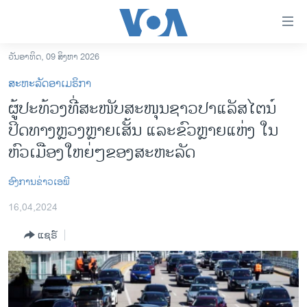
ລິ້ງ
ສຳຫລັບ
ເຂົ້າ
ວັນອາທິດ, 09 ສິງຫາ 2026
ຫາ
ໂຮມເພຈ
ສະຫະລັດອາເມຣິກາ
ຂ້າມ
ລາວ
ຜູ້ປະທ້ວງທີ່ສະໜັບສະໜຸນຊາວປາແລັສໄຕນ໌
ຂ້າມ
ອາເມຣິກາ
ປິດທາງຫຼວງຫຼາຍເສັ້ນ ແລະຂົວຫຼາຍແຫ່ງ ໃນ
ຂ້າມ
ໄປ
ການເລືອກຕັ້ງ ປະທານາທີບໍດີ ສະຫະລັດ 2024
ຫົວເມືອງໃຫຍ່ໆຂອງສະຫະລັດ
ຫາ
ຂ່າວ​ຈີນ
ຊອກ
ອົງການຂ່າວເອພີ
ຄົ້ນ
ໂລກ
16,04,2024
ເອເຊຍ
ແຊຣ໌
ອິດສະຫຼະພາບດ້ານການຂ່າວ
ຊີວິດຊາວລາວ
ຊຸມຊົນຊາວລາວ