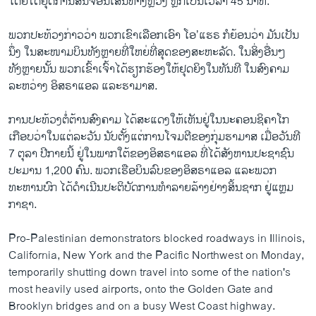
ໂດຍໄດ້ຢຸດການສັນຈອນເສັ້ນທາງຫຼວງ ຫຼັກເປັນເວລາ 45 ນາທີ.
ພວກປະທ້ວງກ່າວວ່າ ພວກເຂົາເລືອກເອົາ ໂອ’ແຮຣ ກໍຍ້ອນວ່າ ມັນເປັນ
ນຶ່ງ ໃນສະໜາມບິນທັງຫຼາຍທີ່ໃຫຍ່ທີ່ສຸດຂອງສະຫະລັດ. ໃນສິ່ງອື່ນໆ
ທັງຫຼາຍນັ້ນ ພວກເຂົ້າເຈົ້າໄດ້ຮຽກຮ້ອງໃຫ້ຢຸດຍິງໃນທັນທີ ໃນສົງຄາມ
ລະຫວ່າງ ອິສຣາແອລ ແລະຮາມາສ.
ການປະທ້ວງຕໍ່ຕ້ານສົງຄາມ ໄດ້ສະແດງໃຫ້ເຫັນຢູ່ໃນນະຄອນຊິຄາໂກ
ເກືອບວ່າໃນແຕ່ລະວັນ ນັບຕັ້ງແຕ່ການໂຈມຕີຂອງກຸ່ມຮາມາສ ເມື່ອວັນທີ
7 ຕຸລາ ປີກາຍນີ້ ຢູ່ໃນພາກໃຕ້ຂອງອິສຣາແອລ ທີ່ໄດ້ສັງຫານປະຊາຊົນ
ປະມານ 1,200 ຄົນ. ພວກເຮືອບິນລົບຂອງອິສຣາແອລ ແລະພວກ
ທະຫານບົກ ໄດ້ດຳເນີນປະຕິບັດການທຳລາຍລ້າງຢ່າງສິ້ນຊາກ ຢູ່ແຫຼມ
ກາຊາ.
Pro-Palestinian demonstrators blocked roadways in Illinois,
California, New York and the Pacific Northwest on Monday,
temporarily shutting down travel into some of the nation's
most heavily used airports, onto the Golden Gate and
Brooklyn bridges and on a busy West Coast highway.