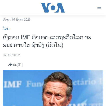
ລິ້ງ
ສຳຫລັບ
ເຂົ້າ
ວັນສຸກ, 07 ສິງຫາ 2026
ຫາ
ໂຮມເພຈ
ໂລກ
ຂ້າມ
ລາວ
ອົງການ IMF ທໍານາຍ ເສດຖະກິດໂລກ ຈະ
ຂ້າມ
ອາເມຣິກາ
ຂະຫຍາຍໂຕ ຊ້າລົງ (ວີດີໂອ)
ຂ້າມ
ໄປ
ການເລືອກຕັ້ງ ປະທານາທີບໍດີ ສະຫະລັດ 2024
ຫາ
09,10,2012
ຂ່າວ​ຈີນ
ຊອກ
ແຊຣ໌
ຄົ້ນ
ໂລກ
ເອເຊຍ
ອິດສະຫຼະພາບດ້ານການຂ່າວ
ຊີວິດຊາວລາວ
ຊຸມຊົນຊາວລາວ