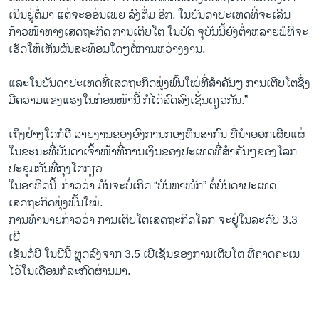
ເນີນ​ຢູ່ຕໍ່ມາ ແຕ່​ຈະອອ່ນ​ເພຍ​ ລົງ​ຕື່ມ ອີກ. ​ໃນບັນດາ​ປະ​ເທດ​ທີ່​ຈະ​ເລີ​ນ
ກ້າວໜ້າ​ທາງ​ເສດຖະກິດ ການ​ເຕີບ​ໂຕ ໃນປັດ ຈຸບັນ​ນີ້​ຍັງ​ຕໍ່າ​ຫລາຍ​ພໍທີ່ຈະ​
ເຮັດ​ໃຫ້ເຫັນ​ຜົນ​ສະທ້ອນ​ໃດໆ​ຕໍ່ການ​ຫວ່າງ​ງານ. ​
ແລະ​ໃນ​ບັນດາ​ປະ​ເທດ​ທີ່​ເສດຖະກິດ​ພຸ່ງ​ພົ້ນ​ໃໝ່ທີ່​ສຳຄັນໆ ການ​ເຕີບ​ໂຕ​ຊຶ່ງ​
ມີ​ຄວາ​ມແຂງແຮງໃນ​ກ່ອນໜ້ານີ້ ​ກໍ​ໄດ້​ລົດ​ລົງ​ເຊັ່ນ​ດຽວ​ກັນ.”
​ເຖິງ​ຢ່າງ​ໃດ​ກໍ​ດີ ລາຍ​ງານ​ຂອງອົງການ​ກອງ​ທຶນ​ສາກົນ ທີ່​ນຳ​ອອກ​ເຜີ​ຍ​ແຜ່​
ໃນ​ຂະນະ​ທີ່​ບັນດາ​ເຈົ້າໜ້າ​ທີ່​ການ​ເງິນ​ຂອງ​ປະ​ເທດ​ທີ່​ສຳຄັນໆ​ຂອງ​ໂລກ​
ປະຊຸມ​ກັນທີ່ກຸງ​ໂຕ​ກຽວ
ໃນ​ອາທິດ​ນີ້ ​ ກ່າວ​ວ່າ ມັນ​ຈະ​ບໍ່​ເກີດ “ບັນຫາ​ໜັກ” ຕໍ່​ບັນດາປະ​ເທດ​
ເສດຖະກິດ​ພຸ່ງ​ພົ້ນ​ໃໝ່.
ການ​ທໍານາຍ​ກ່າວ​ວ່າ ການ​ເຕີບ​ໂຕ​ເສດຖະກິດ​ໂລກ ຈະຢູ່ໃນລະດັບ 3.3
ເປີ​
ເຊັ​ນຕໍ່​ປີ ​ໃນ​ປີນີ້ ຫຼຸດລົງ​ຈາກ 3.5 ​ເປີ​ເຊັ​ນຂອງ​ການ​ເຕີບໂຕ ທີ່​ຄາດ​ຄະ​ເນ​
ໄວ້​ໃນ​ເດືອນກໍລະກົດຜ່ານ​ມາ.