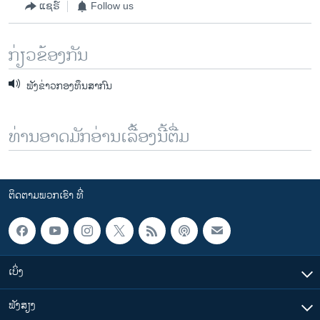
ແຊຣ໌
Follow us
ກ່ຽວຂ້ອງກັນ
ຟັງຂ່າວກອງທຶນສາກົນ
ທ່ານອາດມັກອ່ານເລື້ອງນີ້ຕື່ມ
ຕິດຕາມພວກເຮົາ ທີ່
ເບິ່ງ
ຟັງສຽງ