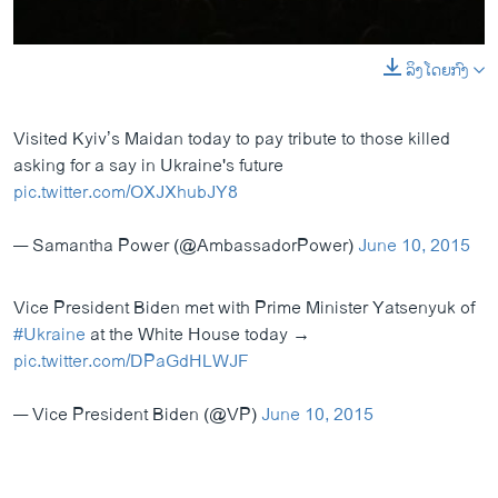
ລິງໂດຍກົງ
0:00
0:01:18
EMBED
SHARE
Visited Kyiv’s Maidan today to pay tribute to those killed
asking for a say in Ukraine's future
pic.twitter.com/OXJXhubJY8
— Samantha Power (@AmbassadorPower)
June 10, 2015
Vice President Biden met with Prime Minister Yatsenyuk of
#Ukraine
at the White House today →
pic.twitter.com/DPaGdHLWJF
— Vice President Biden (@VP)
June 10, 2015