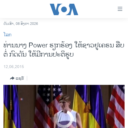
ລິ້ງ
ສຳຫລັບ
ເຂົ້າ
ວັນເສົາ, 08 ສິງຫາ 2026
US Diplomat: Russia Has Told 'Outright Lies' About Ukraine
EMBED
SHARE
ຫາ
ໂຮມເພຈ
ໂລກ
ຂ້າມ
ລາວ
ທ່ານນາງ Power ຮຽກຮ້ອງ ໃຫ້ຊາວຢູເຄຣນ ສືບ
ຂ້າມ
ອາເມຣິກາ
ຕໍ່ ກົດດັນ ໃຫ້ມີການປະຕິຮູບ
ຂ້າມ
ໄປ
ການເລືອກຕັ້ງ ປະທານາທີບໍດີ ສະຫະລັດ 2024
ຫາ
12,06,2015
ຂ່າວ​ຈີນ
ຊອກ
ແຊຣ໌
ຄົ້ນ
ໂລກ
ເອເຊຍ
ອິດສະຫຼະພາບດ້ານການຂ່າວ
ຊີວິດຊາວລາວ
No media source currently available
ຊຸມຊົນຊາວລາວ