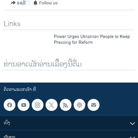
ແຊຣ໌
Follow us
Links
Power Urges Ukrainian People to Keep
Pressing for Reform
ທ່ານອາດມັກອ່ານເລື້ອງນີ້ຕື່ມ
ຕິດຕາມພວກເຮົາ ທີ່
ເບິ່ງ
ຟັງສຽງ