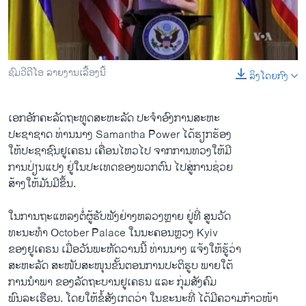
ວິທະຍາສາດ-ເທັກໂນໂລຈີ
ທຸລະກິດ
ພາສາອັງກິດ
ຊົມວີດີໂອ ລາຍງານເລື້ອງນີ້
ລິງໂດຍກົງ
0:00
0:01:15
ວີດີໂອ
EMBED
SHARE
ສຽງ
ເອກ​ອັກຄະ​ລັດຖະທູດ​ສະຫະລັດ ປະຈຳ​ອົງການ​ສະຫະ
​ປະຊາ​ຊາດ ທ່ານ​ນາງ Samantha Power ​ໄດ້​ຮຽກຮ້ອງ​
ລາຍການກະຈາຍສຽງ
ຕິດຕາມພວກເຮົາ ທີ່
ໃຫ້ປະຊາຊົນ​ຢູ​ເຄຣນ ເຄື່ອນໄຫວໄປ ຈາກການທວງ​ໃຫ້​ມີ
ລາຍງານ
​ການ​ປ່ຽນ​ແປງ​ ຢູ່​ໃນ​ປະ​ເທດ​ຂອງ​ພວກ​ຕົນ ​ໄປສູ່ການ​ຊ່ວຍ
​ສ້າງໃຫ້ມັນມີຂຶ້ນ.
ພາສາຕ່າງໆ
​ໃນ​ການຖະ​ແຫລ​ງຕໍ່​ຜູ້​ຮັບ​ຟັງ​ຢ່າງຫລວງຫຼາຍ ຢູ່​ທີ່ ສູນວັດ
ທະນະທຳ October Palace ​ໃນ​ນະຄອນຫຼວງ Kyiv
ຂອງ​ຢູ​ເຄຣນ ​ເມື່ອ​ວັນ​ພະຫັດ​ວານ​ນີ້ ທ່ານ​ນາງ ​ແຈ້ງ​ໃຫ້​ຮູ້ວ່າ ​
ສະຫະລັດ ສະໜັບສະໜຸນຂັ້ນຕອນການປະຕິຮູບ ພາຍໃຕ້
ການນຳພາ ຂອງລັດຖະບານຢູ​ເຄຣນ ​ແລະ ກຸ່ມສັງຄົມ​
ພົນລະ​ເຮືອນ. ​ໂດຍ​ໃຫ້ຂໍ້ສັງເກດວ່າ ​ໃນ​ຂະນະ​ທີ່ ໄດ້ມີ​ຄວາມ​ກ້າວໜ້າ​