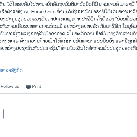
​ເດັນ ໄດ້​ໂທ​ລະ​ສັບ​ໄປ​ຫາ​ນາ​ຍົກ​ລັດ​ຖະ​ມົນ​ຕີ​ປາ​ປົວ​ນິວ​ກີນີ ທ່ານ​ເຈມ​ສ໌ ມາ​ຣາ​ພີ
​ຈຳ​ຕຳ​ແໜ່ງ Air Force One. ທ່ານ​ໄດ້​ເຊີນ​ນາ​ຍົກ​ມາ​ຣ​າ​ພີໃຫ້​ເດີນ​ທາງ​ມາ​ວໍ​ຊິ
ອງ​ປະ​ຊຸມ​ສຸດຍອດ​ຂອງ​ບັນ​ດາ​ປະ​ເທດ​ໝູ່​ເກາະ​ປາ​ຊີ​ຟິກ​ຄັ້ງ​ທີ​ສອງ “ບ່ອນ​ທີ່​ພວກ​ຜ
່ຽວ​ກັບ​ການ​ເສີມ​ຂະ​ຫຍາຍ​ການ​ຮ່ວມ​ມື ລະ​ຫວ່າງ​ສະ​ຫະ​ລັດ ກັບ​ປາ​ຊີ​ຟິກ ໃນ​ບູ​ລິ​
ື​ກັບ​ການ​ປ່ຽນ​ແປງ​ຂອງ​ດິນ​ຟ້າ​ອາ​ກາດ ເພີ້​ມ​ທະ​ວີ​ຄວາມ​ສຳ​ພັນ​ທາງ​ດ້ານ​ການ​ຄ
ົງ​ທາງ​ທະ​ເລ ສ້າງ​ຄວາມ​ກ້າວ​ໜ້າ​ໃຫ້​ແກ່​ການ​ພັດ​ທະ​ນາ​ແບບ​ຍືນ​ຍົງ ແລະ​ມີ​ທຸກ
ລະ​ຫວ່າງ​ປະ​ຊາ​ຊົນ​ກັບ​ປະ​ຊາ​ຊົນ.” ທ່ານ​ໄບ​ເດັນ​ໄດ້​ທຳ​ການ​ພົບ​ປະ​ສຸດຍອດ​ເທື່
ນ​ພາ​ສາ​ອັງ​ກິດ
Follow us
Print