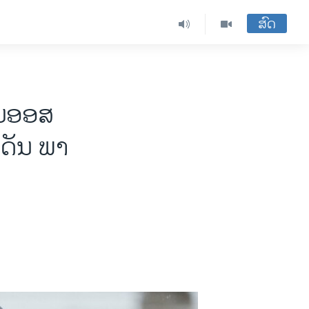
ສົດ
ມອອ​ສ​
ເດັນ ພາ​