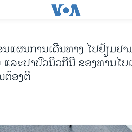
່ອນ​ແຜນ​ການ​ເດີນ​ທາງ ໄປ​ຢ້ຽມ​ຢາ
 ແລະ​ປາ​ປົວ​ນິວ​ກີ​​ນີ​ ຂອງ​ທ່ານ​ໄບ​
ນ​ຕ້ອງ​ຕິ