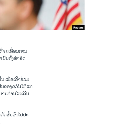
ທີ່​ຈະ​ເລື່ອນການ​
ັນ​ຄັ້ງ​ທຳ​ອິດ​
 ​ເພື່ອ​ເຂົ້າ​ຮ່ວມ​
ັນ​ຂອງ​ຂວັນ​ໃຫ້​ແກ່
ຖະ​ບານ​ທ່ານໄບ​ເດັນ
​ຕັດສັ້ນລົງໄປ​ປະ​
.