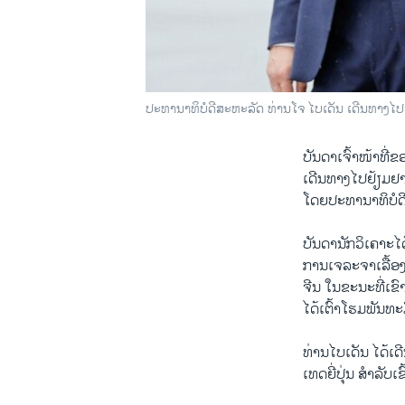
ປະ​ທາ​ນາ​ທິ​ບໍ​ດີ​ສະ​ຫະ​ລັດ ທ່ານ​ໂຈ ໄບ​ເດັນ ເດີນ​ທາງ​ໄປ​
ບັນ​ດາເຈົ້າ​ໜ້າ​ທີ່​
ເດີນ​ທາງ​ໄປຢ້ຽມ​ຢາມ
ໂດຍ​ປະ​ທາ​ນາ​ທິ​ບໍ​
ບັນ​ດາ​ນັກ​ວິ​ເຄາະ​ໄ
ການ​ເຈ​ລະ​ຈາ​ເລື້ອ
ຈີນ ໃນ​ຂະ​ນະ​ທີ່​ເຂົ
ໄດ້​ເຕົ້າ​ໂຮມ​ພັນ​ທະ​ມ
ທ່ານໄບ​ເດັນ ໄດ້​ເດີ
ເທດຍີ່​ປຸ່ນ ສຳ​ລັບເ