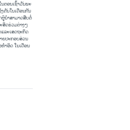
 ໃນ​ຕອນ​ເຊົ້າ​ວັນ​ພະ​
ງ​ຕັນ​ໃນ​ເດືອນ​ກັນ​
ູ້​ນຳ​ສາ​ມາດ​ສືບ​ຕໍ່
ມະ​ສິດ​ຮ່ວມ​ຕ່າງໆ
້າ​ແລະ​ເສດ​ຖະ​ກິດ
​ຝ່າຍ​ປະ​ກອບ​ສ່ວນ
ອ​ທຳ​ອິດ ໃນ​ເດືອນ​