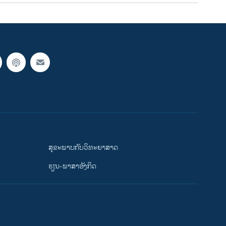
ສຸຂະພາບກັບວິທະຍາສາດ
ຮຽນ-ພາສາອັງກິດ