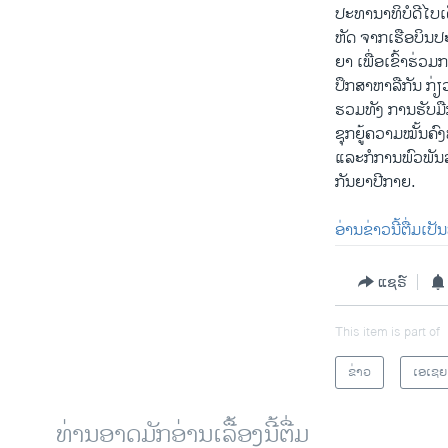
ປະ​ທາ​ນາ​ທິ​ບໍ​ດີ​ໄບ
ຫັດ ຈາກ​ເຮືອ​ບິນ​ປະ
ຍາ ເພື່ອ​ເຂົ້າ​ຮ່ວມກ
​ປຶກ​ສາ​ຫາ​ລື​ກັນ ກ
ຮວ​ມ​ທັງ​ ການ​ຮັບ​ມ
ຊຸກ​ຍູ້​ຄວາມ​ໝັ້ນ​ຄ
ແລະ​ກໍ​ການ​ພົວ​ພັນ​
ກັນ​ຍາ​ປີ​ກາຍ.
ອ່ານ​ຂ່າວນີ້​ຕື່ມ​ເປັ
ແຊຣ໌
This item is part of
ຂ່າວ
ເອເຊຍ
ທ່ານອາດມັກອ່ານເລື້ອງນີ້ຕື່ມ