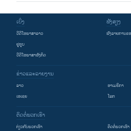
ເບິ່ງ
ຟັງສຽງ
ວີດີໂອພາສາລາວ
ຟັງລາຍການຂອງ
ຢູທູບ
ວີດີໂອພາສາອັງກິດ
ຂ່າວແລະລາຍງານ
ລາວ
ອາເມຣິກາ
ເອເຊຍ
ໂລກ
ຕິດຕໍ່ພວກເຮົາ
ກ່ຽວກັບພວກເຮົາ
ຕິດຕໍ່ພວກເຮົາ