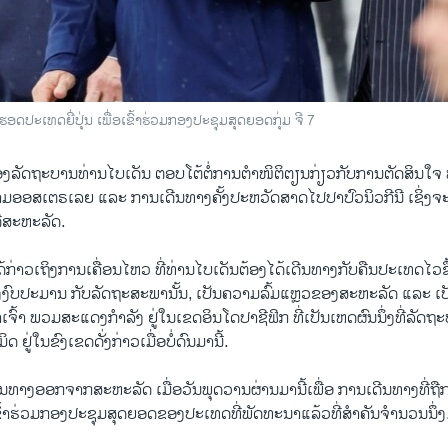
ຮອດ​ປະ​ເທດ​ຍີ່​ປຸ່ນ ເພື່ອ​ເຂົ້າ​ຮ່ວມກອງ​ປະ​ຊຸມ​ສຸດຍອດ​ກຸ່ມ ຈີ 7
ຂອງລັດ​ຖະ​ບານ​ທ່ານ​ໄບ​ເດັນ​ ຕອບ​ໂຕ້​ຕໍ່​ການ​ຕຳ​ໜິ​ຕິ​ຕຽນ​ກ່ຽວ​ກັບການ​ຕັດ​ສິນ​ໃຈ ​
ອອ​ສ​ເຕ​ຣ​ເລຍ ແລະ ການ​ເດີນ​ທາງ​ຄັ້ງ​ປະ​ຫວັດ​ສາດ​ໄປ​ປາ​ປົວນິວກີ​ນີ ເຊິ່ງ​ຈະ​ເປ
ດີສະ​ຫະ​ລັດ.
ດ້​ກ່າວ​ເຖິງ​ການ​ເຄື່ອນ​ໄຫວ​ ທີ່ທ່ານໄບ​ເດັນ​ຕ້ອງ​ໄດ້​ເດີນ​ທາງ​ກັບ​ຄືນ​ປະ​ເທດໄວ​ຂຶ້ນ
ງງົບ​ປະ​ມານ ກັບລັດ​ຖະ​ສະ​ພາ​ນັ້ນ, ເປັນ​ຄວາມ​ລົ້ມ​ແຫຼວ​ຂອງສະ​ຫະ​ລັດ ແລະ ເປ
າ​ເຈົ້າ ​ພວມ​ສະ​ແດງ​ກຳ​ລັງ ຢູ່​ໃນ​ເຂດອິນ​ໂດປາ​ຊີ​ຟິກ ທີ່​ເປັນ​ເຫດ​ຜົນນຶ່ງທີ່​ລັດ​
ິດ ຢູ່​ໃນ​ຂົງ​ເຂດ​ດັ່ງ​ກ່າວ​ເມື່ອບໍ່​ດົນ​ມານີ້.
ນ​ທາງ​ອອກ​ຈາກສະ​ຫະ​ລັດ ເມື່ອ​ວັນ​ພຸດ​ວານຜ່ານ​ມານີ້​ເພື່ອ​ ​ການ​ເດີນ​ທາງ​ທີ່​ຖືກ
ຂົ້າ​ຮ່ວມກອງ​ປະ​ຊຸມ​ສຸດຍອດ​ຂອງ​ປະ​ເທດ​ທີ່​ພັດ​ທະ​ນາ​ແລ້ວ​ທີ່​ສຳ​ຄັນ​ຈຳ​ນວນ​ນຶ່ງ