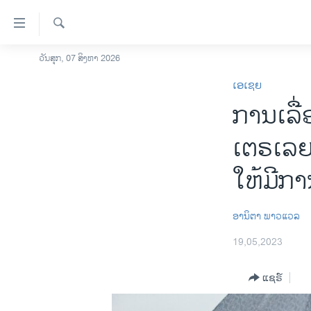
ລິ້ງ
ສຳຫລັບ
ເຂົ້າ
ຄົ້ນຫາ
ວັນສຸກ, 07 ສິງຫາ 2026
ໂຮມເພຈ
ຫາ
ເອເຊຍ
ລາວ
ຂ້າມ
ການ​ເລື
ຂ້າມ
ອາເມຣິກາ
ຂ້າມ
ການເລືອກຕັ້ງ ປະທານາທີບໍດີ ສະຫະລັດ
ເຕ​ຣ​ເລຍ
ໄປ
2024
ຫາ
ໃຫ້​ມີ​ກາ
ຂ່າວ​ຈີນ
ຊອກ
ຄົ້ນ
ໂລກ
ອານິຕາ ພາວແວລ
ເອເຊຍ
19,05,2023
ອິດສະຫຼະພາບດ້ານການຂ່າວ
ຊີວິດຊາວລາວ
ແຊຣ໌
ຊຸມຊົນຊາວລາວ