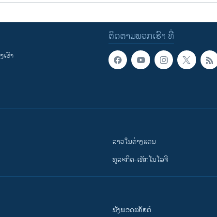
ຕິດຕາມພວກເຮົາ ທີ່
ເຮົາ
ລາວໃນຕ່າງແດນ
ທຸລະກິດ-ເທັກໂນໂລຈີ
ຟັງພອດແຄັສຕ໌