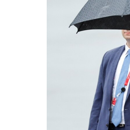
ວິທະຍາສາດ-ເທັກໂນໂລຈີ
ທຸລະກິດ
ພາສາອັງກິດ
ວີດີໂອ
ສຽງ
ລາຍການກະຈາຍສຽງ
ລາຍງານ